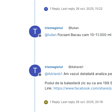
1 Reply
Last reply
26 oct. 2025, 15:22
T
trismegistul
@Iulian
T
@
Iulian
Focsani Bacau cam 10-11.000 ml 
Deconectat
trismegistul
@Adrianb1
T
@
Adrianb1
Am vazut detaliată analiza pe 
Deconectat
Podul de la balastieră zic eu ca are 199.
Link:
https://www.facebook.com/share/
1 Reply
Last reply
26 oct. 2025, 20:18
M