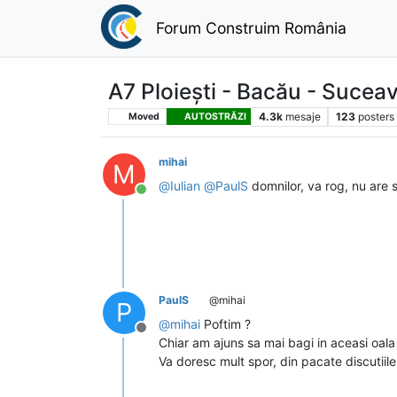
Forum Construim România
A7 Ploiești - Bacău - Sucea
4.3k
mesaje
123
posters
Moved
AUTOSTRĂZI
mihai
M
@
Iulian
@
PaulS
domnilor, va rog, nu are s
Conectat
PaulS
@mihai
P
@
mihai
Poftim ?
Deconectat
Chiar am ajuns sa mai bagi in aceasi oala 
Va doresc mult spor, din pacate discutiil