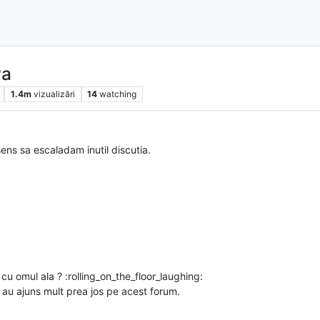
va
1.4m
vizualizări
14
watching
ens sa escaladam inutil discutia.
cu omul ala ? :rolling_on_the_floor_laughing:
e au ajuns mult prea jos pe acest forum.