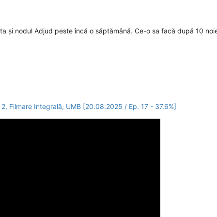
ta și nodul Adjud peste încă o săptămână. Ce-o sa facă după 10 noiem
 2, Filmare Integrală, UMB [20.08.2025 / Ep. 17 - 37.6%]