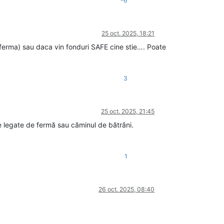
-6
25 oct. 2025, 18:21
o ferma) sau daca vin fonduri SAFE cine stie…. Poate
3
25 oct. 2025, 21:45
e legate de fermă sau căminul de bătrâni.
1
26 oct. 2025, 08:40