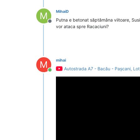
MihaiD
M
Putna e betonat săptămâna viitoare, Susi
Deconectat
vor ataca spre Racaciuni?
mihai
M
Autostrada A7 - Bacău - Pașcani, Lot
Conectat