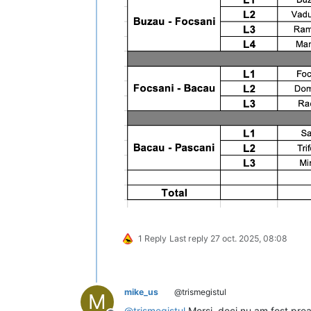
1 Reply
Last reply
27 oct. 2025, 08:08
mike_us
@trismegistul
M
@
trismegistul
Mersi, deci nu am fost pre