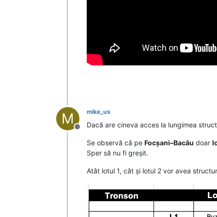
mike_us
M
Dacă are cineva acces la lungimea structu
Deconectat
Se observă că pe
Focșani–Bacău
doar
l
Sper să nu fi greșit.
Atât lotul 1, cât și lotul 2 vor avea stru