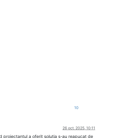
10
26 oct. 2025, 10:11
d proiectantul a oferit solutia s-au reapucat de