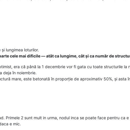
și lungimea loturilor.
parte cele mai dificile — atât ca lungime, cât și ca număr de structur
imist, era că până la 1 decembrie vor fi gata cu toate structurile la 
a deja în noiembrie.
ructură mare, este betonată în proporție de aproximativ 50%, și asta î
jud. Primele 2 sunt mult in urma, nodul inca se poate face pentru ca e 
 daca e mic.