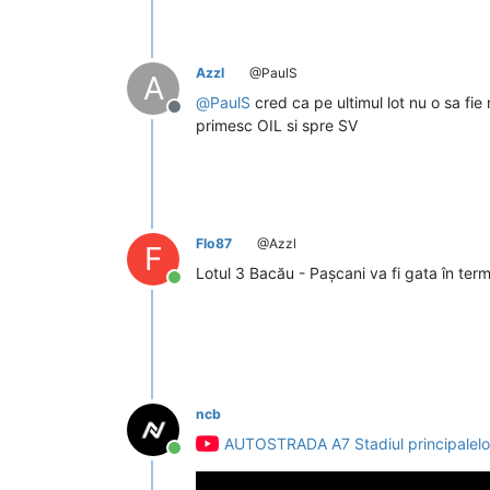
Azzl
@PaulS
A
@
PaulS
cred ca pe ultimul lot nu o sa fi
Deconectat
primesc OIL si spre SV
Flo87
@Azzl
F
Lotul 3 Bacău - Pașcani va fi gata în te
Conectat
ncb
AUTOSTRADA A7 Stadiul principalelor 
Conectat