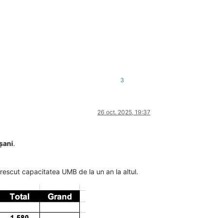
3
26 oct. 2025, 19:37
șani
.
 crescut capacitatea UMB de la un an la altul.