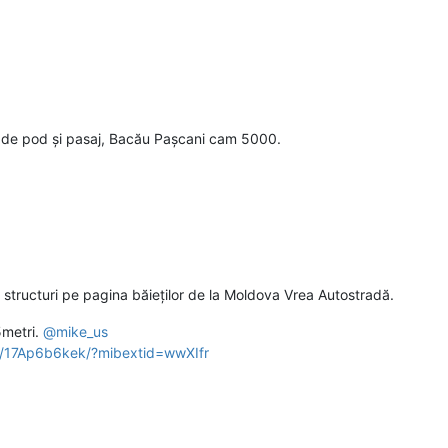
de pod și pasaj, Bacău Pașcani cam 5000.
structuri pe pagina băieților de la Moldova Vrea Autostradă.
5metri.
@
mike_us
p/17Ap6b6kek/?mibextid=wwXIfr