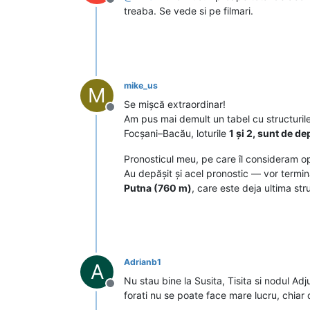
Deconectat
treaba. Se vede si pe filmari.
mike_us
M
Se mișcă extraordinar!
Deconectat
Am pus mai demult un tabel cu structurile 
Focșani–Bacău, loturile
1 și 2, sunt de de
Pronosticul meu, pe care îl consideram opt
Au depășit și acel pronostic — vor termin
Putna (760 m)
, care este deja ultima st
Adrianb1
A
Nu stau bine la Susita, Tisita si nodul Ad
Deconectat
forati nu se poate face mare lucru, chiar