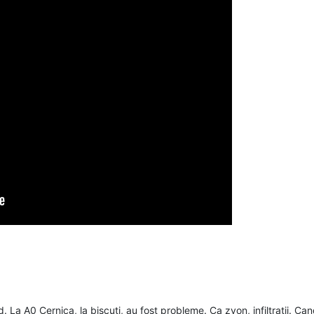
 La A0 Cernica, la biscuti, au fost probleme. Ca zvon, infiltratii. Can