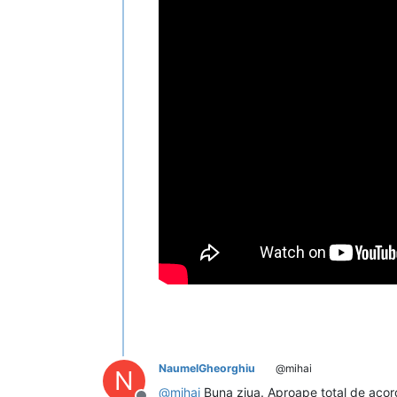
NaumelGheorghiu
@mihai
N
@
mihai
Buna ziua. Aproape total de acord.