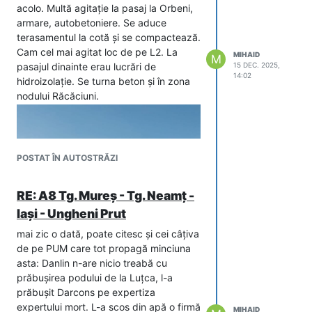
întreținerea spațiilor pentru
acolo. Multă agitație la pasaj la Orbeni,
servicii/parcărilor de lungă durată
armare, autobetoniere. Se aduce
pentru mai multe spații de pe
terasamentul la cotă și se compactează.
Autostrada A7.
Cam cel mai agitat loc de pe L2. La
MIHAID
M
CNAIR a mai transmis că este vorba
pasajul dinainte erau lucrări de
15 DEC. 2025,
14:02
despre următoarele tronsoane:
hidroizolație. Se turna beton și în zona
Ploiești – Buzău Lot 2: Mizil – Pietroasele – Spațiile pentru
nodului Răcăciuni.
Buzău – Focșani Lot 2: Vadu Pașii – Râmnicu Sărat – Spațiile 
POSTAT ÎN AUTOSTRĂZI
RE: A8 Tg. Mureș - Tg. Neamț -
Iași - Ungheni Prut
mai zic o dată, poate citesc și cei câțiva
de pe PUM care tot propagă minciuna
asta: Danlin n-are nicio treabă cu
prăbușirea podului de la Luțca, l-a
prăbușit Darcons pe expertiza
expertului mort. L-a scos din apă o firmă
MIHAID