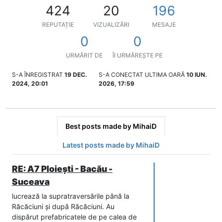
424
20
196
REPUTAȚIE
VIZUALIZĂRI
MESAJE
0
0
URMĂRIT DE
ÎI URMĂREȘTE PE
S-A ÎNREGISTRAT
19 DEC.
S-A CONECTAT ULTIMA OARĂ
10 IUN.
2024, 20:01
2026, 17:59
Best posts made by MihaiD
Latest posts made by MihaiD
RE: A7 Ploiești - Bacău -
Suceava
lucrează la supratraversările până la
Răcăciuni și după Răcăciuni. Au
dispărut prefabricatele de pe calea de