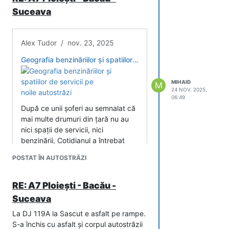
Suceava
Alex Tudor / nov. 23, 2025
Geografia benzinăriilor și spatiilor de servicii pe noile autostrăzi
MIHAID
M
24 NOV. 2025,
06:49
După ce unii șoferi au semnalat că
mai multe drumuri din țară nu au
nici spații de servicii, nici
benzinării, Cotidianul a întrebat
CNAIR
POSTAT ÎN AUTOSTRĂZI
„Autostrada A7
RE: A7 Ploiești - Bacău -
CNAIR transmite că „în cel mai scurt
Suceava
timp” vor fi lansate licitațiile pentru
contracte de concesiune de servicii
La DJ 119A la Sascut e asfalt pe rampe.
privind utilarea/dotarea, operare și
S-a închis cu asfalt și corpul autostrăzii