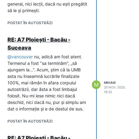
general, nici lecții, dacă nu ești pregătit
să le și primești.
POSTAT ÎN AUTOSTRĂZI
RE: A7 Ploiești - Bacău -
Suceava
@
vancouver
nu, adică am fost atent.
Termenul a fost "sa terminăm", „să
ajungem la...”. Acum, știm că la UMB
asta nu înseamnă lucrările finalizate
100%, mai rămân în afara corpului
MIHAID
M
20 NOV. 2025,
autostrăzii, dar ăsta a fost limbajul
16:32
folosit. Nu-mi iese nimic nici dacă
deschid, nici dacă nu, pur și simplu am
dat o informație și e de destul de sus.
POSTAT ÎN AUTOSTRĂZI
RE: A7 Ploiești - Bacău -