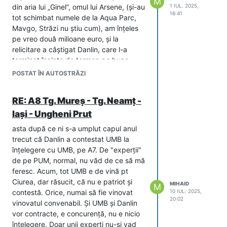
M
din aria lui „Ginel”, omul lui Arsene, (și-au
1 IUL. 2025,
16:41
tot schimbat numele de la Aqua Parc,
Mavgo, Străzi nu știu cum), am înțeles
pe vreo două milioane euro, și la
relicitare a câștigat Danlin, care l-a
terminat înainte de termen pe bune.
Acum e deschis. Danlin și Intertranscom
POSTAT ÎN AUTOSTRĂZI
au forța să ducă lotul ăsta, aș prefera să
nu se bage bulgarii deloc. Pot să ducă
RE: A8 Tg. Mureș - Tg. Neamț -
și mai mult decât lotul ăsta, chiar aș fi
Iași - Ungheni Prut
liniștit dacă ar mai lua un lot de A/DX.
Asocierea asta ca forță e peste cea de
asta după ce ni s-a umplut capul anul
la DX Turda, aia cu Dimex. Tot minciună
trecut că Danlin a contestat UMB la
propagată pe PUM a fost și aia că erau
înțelegere cu UMB, pe A7. De "experții"
înțeleși cu UMB să tot facă contestații.
de pe PUM, normal, nu văd de ce să mă
Nici vorbă. Chiar ar fi vrut să câștige, să
feresc. Acum, tot UMB e de vină pt
lucreze ei.
Ciurea, dar răsucit, că nu e patriot și
MIHAID
M
contestă. Orice, numai să fie vinovat
10 IUL. 2025,
20:02
vinovatul convenabil. Și UMB și Danlin
vor contracte, e concurență, nu e nicio
înțelegere. Doar unii experți nu-și vad