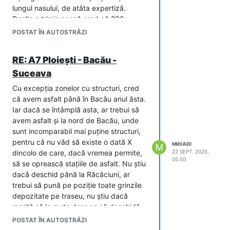
lungul nasului, de atâta expertiză.
Danlin a trimis acasă cred că 200
oameni, lucrează prin rotație, să nu-i
POSTAT ÎN AUTOSTRĂZI
piardă, le tot găsește de treabă până să
prindă ceva serios, dar ce mai contează
RE: A7 Ploiești - Bacău -
adevărul... Contestația e un drept firesc
Suceava
al oricui se simte nedreptățit, e treaba
statului să se pronunțe repede.
Cu excepția zonelor cu structuri, cred
că avem asfalt până în Bacău anul ăsta.
Iar dacă se întâmplă asta, ar trebui să
avem asfalt și la nord de Bacău, unde
sunt incomparabil mai puține structuri,
pentru că nu văd să existe o dată X
MIHAID
M
dincolo de care, dacă vremea permite,
22 SEPT. 2025,
05:50
să se oprească stațiile de asfalt. Nu știu
dacă deschid până la Răcăciuni, ar
trebui să pună pe poziție toate grinzile
depozitate pe traseu, nu știu dacă
merită să le mute doar ca să deschidă
nodul. Oricum, eu sunt convins de
POSTAT ÎN AUTOSTRĂZI
altceva: asta e o filmare de vineri, e o