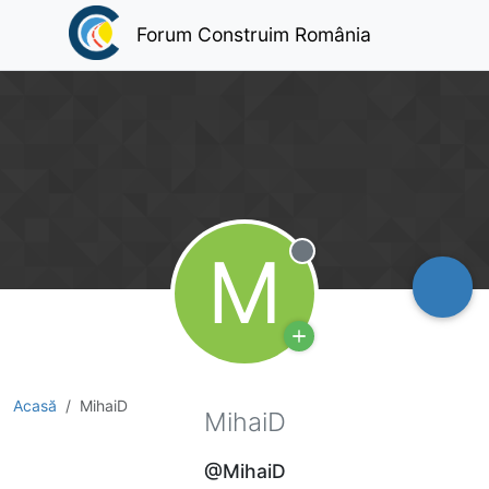
Forum Construim România
M
Deconectat
Acasă
MihaiD
MihaiD
@MihaiD