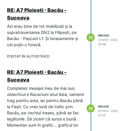
perioadă în care imaginile arată
RE: A7 Ploiești - Bacău -
progrese zilnice, aceiași oameni și
Suceava
aceleași utilaje pe mai puțini km, pe mai
puține structuri, iar ritmul ni se va părea
Azi erau bine de tot mobilizați și la
că va tot crește, datorită acestui fapt.
supratraversarea DN2 la Filipești, pe
Cert e că nu ne plictisim.
MIHAID
M
Bacău - Pașcani L1. Și terasamente și
14 NOV. 2025,
cel puțin o foreză.
20:48
POSTAT ÎN AUTOSTRĂZI
RE: A7 Ploiești - Bacău -
Suceava
Completez mesajul meu de mai sus:
obiectivul e Racaciuni anul ăsta, oamenii
trag pentru asta, iar pentru Bacău până
la Paști. Cu vreo lună de trafic prin
MIHAID
M
20 NOV. 2025,
Bacău, pe vechiul traseu, până se fac
15:25
legăturile. Să zicem că sursa e bună.
Momentan sunt în grafic... graficul lor.