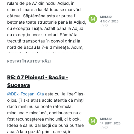
rulare de pe A7 din nodul Adjud, în
ultima filmare a lui Răducu se mai văd
câteva. Săptămâna asta ar putea fi
MIHAID
M
betonate toate structurile până la Adjud,
4 NOV. 2025,
19:27
cu excepția Tișița. Asfalt până la Adjud,
cu excepția unor structuri. Sâmbăta
trecută transportau în convoi grinzi la
nord de Bacău la 7-8 dimineața. Acum,
depinde de meteo. Unele surse pe care
le urmăresc dau temperaturi negative
POSTAT ÎN AUTOSTRĂZI
săptămâna viitoare, altele nu. Nu știu
dacă se joacă Răcăciuni, dar decât o
RE: A7 Ploiești - Bacău -
precipitare, mai bine nu. Oricum dai în
Suceava
calea ferată acolo + DJ, prefer orice
deschidere cu Bacău decât una cu
@
DEx-Focșani-Cta
asta cu „la liber” las-
Răcăciuni, adică DN2 băgat pe un DJ +
o jos. Ți s-a atras acolo atenția că minți,
CF cu trecere la nivel.
dacă minți nu se poate reformula,
minciuna e minciună, continuarea nu a
fost recunoașterea minciunii, ci block.
MIHAID
M
17 SEPT. 2025,
Ideea e să nu dai lecții de bună purtare
19:07
acasă la o gazdă primitoare și, în