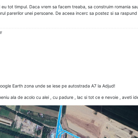
si eu tot timpul. Daca vrem sa facem treaba, sa construim romania sau
jurul parerilor unei persoane. De aceea incerc sa postez si sa raspund
t!
oogle Earth zona unde se iese pe autostrada A7 la Adjud!
u ala de acolo cu alei , cu padure , lac si tot ce e nevoie , aveti id