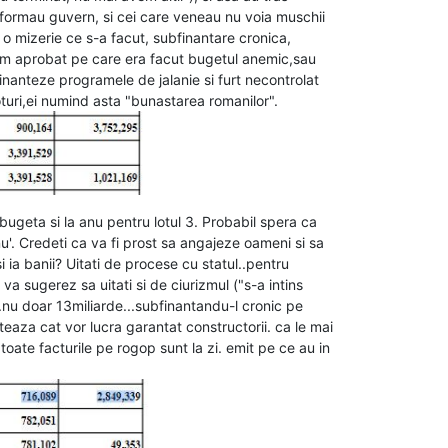
formau guvern, si cei care veneau nu voia muschii
t o mizerie ce s-a facut, subfinantare cronica,
xim aprobat pe care era facut bugetul anemic,sau
nanteze programele de jalanie si furt necontrolat
 voturi,ei numind asta "bunastarea romanilor".
bugeta si la anu pentru lotul 3. Probabil spera ca
nu'. Credeti ca va fi prost sa angajeze oameni si sa
 ia banii? Uitati de procese cu statul..pentru
va sugerez sa uitati si de ciurizmul ("s-a intins
...nu doar 13miliarde...subfinantandu-l cronic pe
teaza cat vor lucra garantat constructorii. ca le mai
toate facturile pe rogop sunt la zi. emit pe ce au in