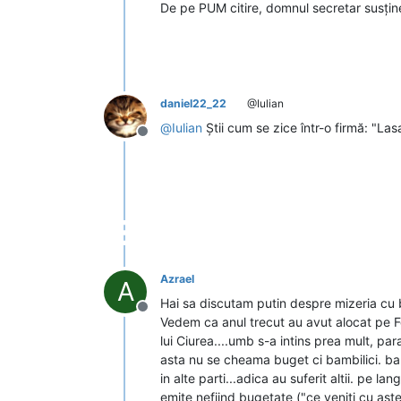
De pe PUM citire, domnul secretar susțin
daniel22_22
@Iulian
@
Iulian
Știi cum se zice într-o firmă: "Las
Deconectat
Azrael
A
Hai sa discutam putin despre mizeria cu b
Deconectat
Vedem ca anul trecut au avut alocat pe Foc
lui Ciurea....umb s-a intins prea mult, pa
asta nu se cheama buget ci bambilici. banii a
in alte parti...adica au suferit altii. pe
emite nefiind bugetate ("ce veniti cu aste