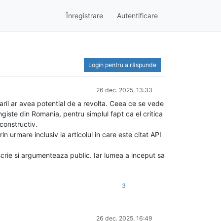
Înregistrare
Autentificare
Login pentru a răspunde
26 dec. 2025, 13:33
arii ar avea potential de a revolta. Ceea ce se vede
ngiste din Romania, pentru simplul fapt ca el critica
constructiv.
n urmare inclusiv la articolul in care este citat API
scrie si argumenteaza public. Iar lumea a inceput sa
3
26 dec. 2025, 16:49