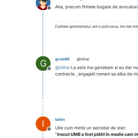
Aha, precum firmele bogate de avocatura 
Deconectat
Culmea optimismului: am o potcoava, imi mai trebu
gruia88
@mihai
G
@
mihai
La asta ma gandeam si eu dar nu 
Deconectat
contracte , angajatii romani sa aiba de m
Iulian
I
Uite cum minte un secretar de stat:
Deconectat
"
trecut UMB a fost plătit în medie cam i