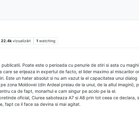
22.4k
vizualizări
1
watching
ublicatii. Poate este o perioada cu penurie de stiri si asta cu maghi
a care se erijeaza in expertul de facto, el lider maximo al miscarilor o
ri. Este un hater absolut si nu am vazut la el capacitatea unui dialog 
e zona Moldovei (din Ardeal preiau de la unul, de la altul imagini), pri
entru ca de fapt, monarhul e cam singur pe acolo pe la el.
pretinde oficial, Ciurea saboteaza A7 si A8 prin tot ceea ce declara, 
e, fapt ce il face sa devina si mai agitat.