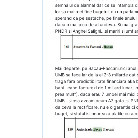
semnalul de alarma! dar ce se intampla d
lor sa mai rectifice bugetul, cu un parlam
sperand ca pe sestache, pe finele anului
daca o mai pica de altundeva. Si mai gra
PNDR si Anghel Saligni...si mariri si umfla
Mai departe, pe Bacau-Pascani,nici anul a
UMB sa faca iar de la el 2-3 miliarde cat 
traga fara predictibilitate financiara aka
bani...cand facturezi de 1 miliard lunar...
prea mult"), daca erau 7 umbei mai mici pe
UMB...si asa aveam acum A7 gata..si PNRR s
da ceva la rectificare, nu e o garantie ci 
buget, si statul isi onoreaza platile cu ac