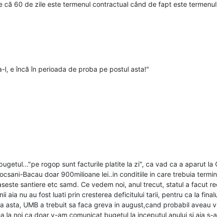
e că 60 de zile este termenul contractual când de fapt este termenul
a-l, e încă în perioada de proba pe postul asta!"
ugetul..."pe rogop sunt facturile platite la zi", ca vad ca a aparut
sani-Bacau doar 900milioane lei..in conditiile in care trebuia terminat
raseste santiere etc samd. Ce vedem noi, anul trecut, statul a facut rec
ia nu au fost luati prin cresterea deficitului tarii, pentru ca la finalul 
 langa asta, UMB a trebuit sa faca greva in august,cand probabil aveau v
a la noi ca doar v-am comunicat bugetul la inceputul anului si aia s-au