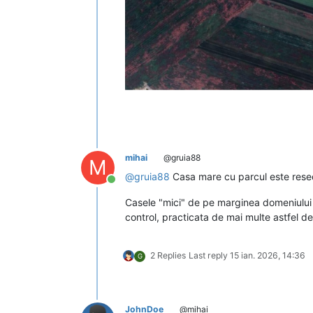
mihai
@gruia88
M
@
gruia88
Casa mare cu parcul este resed
Conectat
Casele "mici" de pe marginea domeniului su
control, practicata de mai multe astfel d
2 Replies
Last reply
15 ian. 2026, 14:36
G
JohnDoe
@mihai