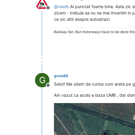
@
vladb
Ai punctat foarte bine. Asta zic 
Deconectat
zicem - trebuie sa nu ne mai invartim in 
ce zic altii despre autostrazi.
Railway fan. But motorways have to be done firs
gruia88
G
Salut! Ma uitam de curios cum arata pe g
Deconectat
Am vazut ca acolo e baza UMB , dar domeni