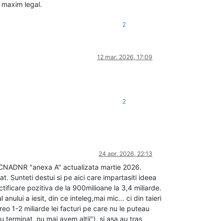
 maxim legal.
2
12 mar. 2026, 17:09
2
24 apr. 2026, 22:13
 la CNADNR "anexa A" actualizata martie 2026.
. Sunteti destui si pe aici care impartasiti ideea
tificare pozitiva de la 900milioane la 3,4 miliarde.
anului a iesit, din ce inteleg,mai mic... ci din taieri
reo 1-2 miliarde lei facturi pe care nu le puteau
 terminat, nu mai avem altii"), si asa au tras