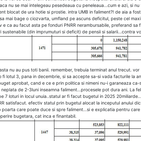
aca nu se mai intelegeau pesedeaua cu peneleaua...cum e azi, si nu 
ent blocat de ura hotie si prostie. intra UMB in faliment?! de aia a fos
 sa mai bage o ciozvarta, umfland pe ascuns deficitul, peste cel ma
v e ca au facut asta pe fonduri PNRR nerambursabile, preferand sa fi
ri sustenabile (din imprumuturi si deficit) de pensii si salarii...contra
sta nu au pus toti banii. remember, trebuia terminat anul trecut. vor 
o fi lotul 3, pana in decembrie, si sa accepte sa-si vada facturile la a
 buget aprobat, cand e ce e prin politica si nimeni nu-i garaneaza ca-si
o neplata de 2-3luni inseamna faliment...procesele pot dura ani. La fel 
 7 loturi in locul unuia..statul ar fi facut bugetul in 2025 20miliarde
atisfacut. efectiv statul prin bugetul alocat la inceputul anului dic
o poarta care poate duce si spre faliment...si e explicatia pentru care 
operire bugetara, cat inca e finantabil.