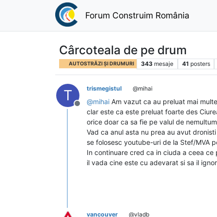
Forum Construim România
Cârcoteala de pe drum
343
mesaje
41
posters
AUTOSTRĂZI ȘI DRUMURI
trismegistul
@mihai
T
@
mihai
Am vazut ca au preluat mai multe p
Deconectat
clar este ca este preluat foarte des Ciure
orice doar ca sa fie pe valul de nemultumi
Vad ca anul asta nu prea au avut dronisti p
se folosesc youtube-uri de la Stef/MVA p
In continuare cred ca in ciuda a ceea ce 
il vada cine este cu adevarat si sa il ignor
vancouver
@vladb