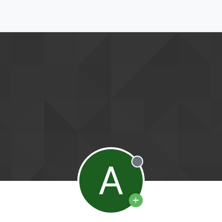
A
Deconectat