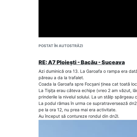
2025 20miliarde...nu doar 13miliarde...subfinanta
alocat la inceputul anului dicteaza cat vor lucra g
si spre faliment...si e explicatia pentru care toate
bugetara, cat inca e finantabil.
POSTAT ÎN AUTOSTRĂZI
RE: A7 Ploiești - Bacău - Suceava
Azi duminică ora 13. La Garoafa o rampa era dată
păreau a da la trafalet.
Coada la Garoafa spre Focșani ținea cat toată local
La Tișița erau câteva echipe (vreo 2 am văzut, lân
prinderile la nivelul solului. La un stâlp spărgeau
La podul rămas în urma ce supratraversează dn2l
pe la ora 12, nu prea mai era activitate.
Au început să contureze rondul din dn2l.