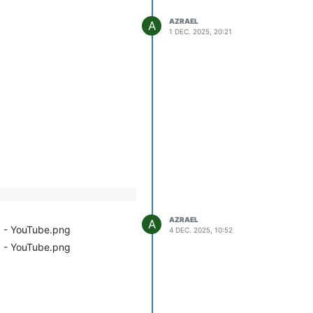
AZRAEL
A
1 DEC. 2025, 20:21
Valoare (mii lei)
900.164
AZRAEL
A
4 DEC. 2025, 10:52
1.967.205
1.953.182
 5)
— aproximativ
1.150.248