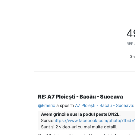
4
REPU
S-
RE: A7 Ploiești - Bacău - Suceava
@
Emeric
a spus în
A7 Ploiești - Bacău - Suceava
:
Avem grinzile sus la podul peste DN2L.
Sursa:
https://www.facebook.com/photo/?fb
Sunt si 2 video-uri cu mai multe detalii.