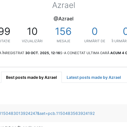
Azrael
@Azrael
99
10
156
0
TAȚIE
VIZUALIZĂRI
MESAJE
URMĂRIT DE
ÎI URMĂR
A ÎNREGISTRAT
30 OCT. 2025, 12:16
S-A CONECTAT ULTIMA OARĂ
ACUM 4 
Best posts made by Azrael
Latest posts made by Azrael
id=1150483013924247&set=pcb.1150483563924192