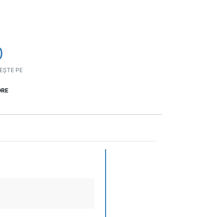
0
EȘTE PE
ORE