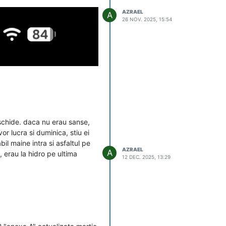
AZRAEL
A
26 NOV. 2025, 15:54
eschide. daca nu erau sanse,
r lucra si duminica, stiu ei
l maine intra si asfaltul pe
AZRAEL
A
, erau la hidro pe ultima
12 DEC. 2025, 13:29