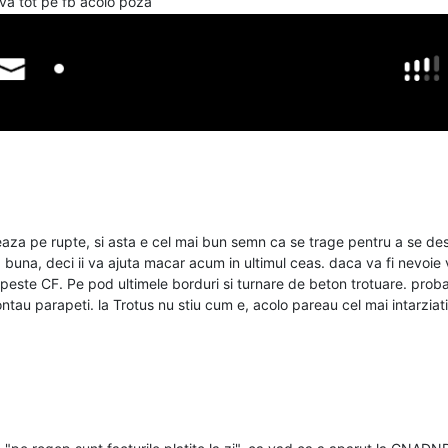
eva tot pe fb acolo poza
ucreaza pe rupte, si asta e cel mai bun semn ca se trage pentru a se d
na, deci ii va ajuta macar acum in ultimul ceas. daca va fi nevoie vo
este CF. Pe pod ultimele borduri si turnare de beton trotuare. probabi
ontau parapeti. la Trotus nu stiu cum e, acolo pareau cel mai intarziati