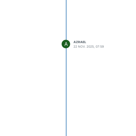
3.11.2
Execuție 85 % / 39
25
%
3.11.2
Execuție 65 % / 23
25
%
pr
Execuție 39,7 % /
AZRAEL
A
22 NOV. 2025, 07:59
026
21,1 %
eb
Execuție 37,6 % /
026
17 %
eb
Execuție 39,2 % /
026
15 %