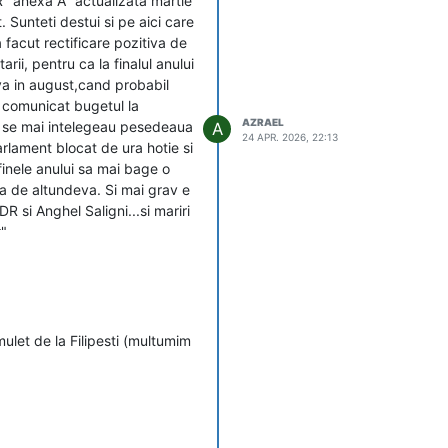
R "anexa A" actualizata martie
 Sunteti destui si pe aici care
 facut rectificare pozitiva de
rii, pentru ca la finalul anului
reva in august,cand probabil
m comunicat bugetul la
AZRAEL
nu se mai intelegeau pesedeaua
A
24 APR. 2026, 22:13
arlament blocat de ura hotie si
finele anului sa mai bage o
a de altundeva. Si mai grav e
 si Anghel Saligni...si mariri
".
mulet de la Filipesti (multumim
 la anu pentru lotul 3.
rile la anu'. Credeti ca va fi
meni nu-i garaneaza ca-si ia
nt...procesele pot dura ani.
tatul ar fi facut bugetul in