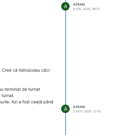
 efectiv statul prin bugetul
AZRAEL
A
e ci o poarta care poate duce
8 IUN. 2026, 09:01
reaza platile cu acoperire
 Cred că hidroizolau căci
au terminat de turnat
 turnat.
rile. Azi a fost ceață până
AZRAEL
A
2 NOV. 2025, 12:10