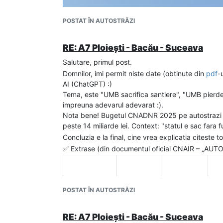
POSTAT ÎN AUTOSTRĂZI
Si ultima, bugetul istoric 2026 (mai aproape de re
2025 ca sa fie A7 gata la timp. autostrazile se fac
RE: A7 Ploiești - Bacău - Suceava
constructorii nu lucreaza! Am lasat in imagine si c
Anexa A la cheltuielile de Autostrazi si DEx de pe s
Salutare, primul post.
Domnilor, imi permit niste date (obtinute din
pdf
-
AI (ChatGPT) :)
Tema, este "UMB sacrifica santiere", "UMB pierde
impreuna adevarul adevarat :).
Nota bene! Bugetul CNADNR 2025 pe autostrazi si dr
peste 14 miliarde lei. Context: "statul e sac fara 
Una peste alta, cand esti serios si ii arati banii 
Concluzia e la final, cine vrea explicatia citeste to
Bolo....da construieste tu ca noi te platim...vedem
✅ Extrase (din documentul oficial CNAIR – „AUT
gandeste, sau e un mod de a-si exterioriza ura p
e o combinatie intre toate 3.
Concluzia este -> e primul an in care nu si-au ma
Focsani-Bacau-Pascani, (nu si pe Lot 3 Pascani).
Tronson
Lot
Km
An
POSTAT ÎN AUTOSTRĂZI
Focșani –
1
0 + 000 →
Sp
Bacău
35 + 600
Con
RE: A7 Ploiești - Bacău - Suceava