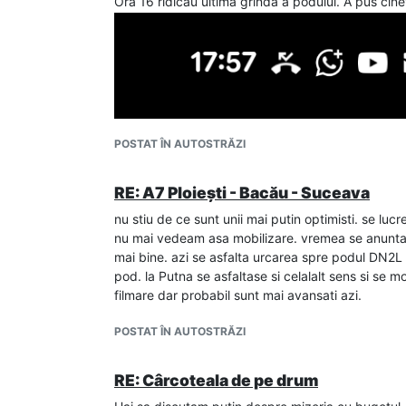
Ora 16 ridicau ultima grindă a podului. A pus cin
POSTAT ÎN AUTOSTRĂZI
RE: A7 Ploiești - Bacău - Suceava
nu stiu de ce sunt unii mai putin optimisti. se l
nu mai vedeam asa mobilizare. vremea se anunta bu
mai bine. azi se asfalta urcarea spre podul DN2L p
pod. la Putna se asfaltase si celalalt sens si se m
filmare dar probabil sunt mai avansati azi.
POSTAT ÎN AUTOSTRĂZI
RE: Cârcoteala de pe drum