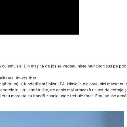
ndu-l cronic pe UMB...si asa aveam acum A7 gata..si PNRR satisfacut.
arantat constructorii. ca le mai da ceva la rectificare, nu e o garanti
 facturile pe rogop sunt la zi. emit pe ce au in buget, si statul isi ono
 cu emulsie. Din mașină de jos se vedeau niste muncitori sus pe pod.
itatea. Invers liber.
gă drum) la fundațiile stâlpilor LEA. Nimic în picioare, nici măcar nu 
 capetele in jurul armăturilor, de acolo mai urmează un set de cofraje și
 erau marcate cu bandă zonele unde trebuie forat. Erau aduse armătu