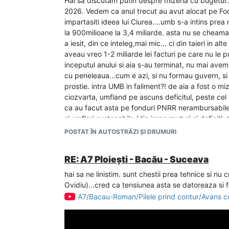
Hai sa discutam putin despre mizeria cu bugetul..
2026. Vedem ca anul trecut au avut alocat pe Focsa
impartasiti ideea lui Ciurea....umb s-a intins prea
la 900milioane la 3,4 miliarde. asta nu se cheama bu
a iesit, din ce inteleg,mai mic... ci din taieri in a
aveau vreo 1-2 miliarde lei facturi pe care nu le
inceputul anului si aia s-au terminat, nu mai ave
cu peneleaua...cum e azi, si nu formau guvern, si 
prostie. intra UMB in faliment?! de aia a fost o m
ciozvarta, umfland pe ascuns deficitul, peste ce
ca au facut asta pe fonduri PNRR nerambursabile, 
si umflari sustenabile (din imprumuturi si deficit) 
POSTAT ÎN AUTOSTRĂZI ȘI DRUMURI
RE: A7 Ploiești - Bacău - Suceava
hai sa ne linistim. sunt chestii prea tehnice si nu
Mai departe, pe Bacau-Pascani,nici anul asta nu au
Ovidiu)...cred ca tensiunea asta se datoreaza si fa
Probabil spera ca UMB sa faca iar de la el 2-3 mili
A7/Bacau-Roman/Pilele prind contur/Avans con
prost sa angajeze oameni si sa traga fara predicti
banii? Uitati de procese cu statul..pentru bani...c
La fel va sugerez sa uitati si de ciurizmul ("s-a in