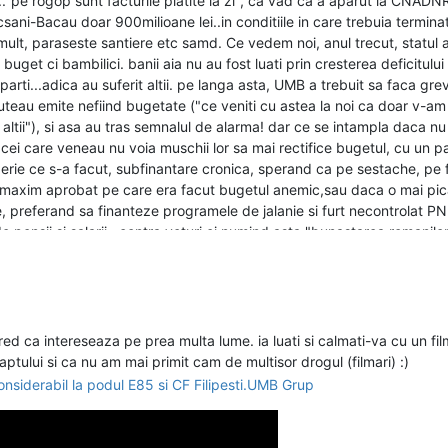
."pe rogop sunt facturile platite la zi", ca vad ca a aparut la CNADN
ni-Bacau doar 900milioane lei..in conditiile in care trebuia terminat.
 mult, paraseste santiere etc samd. Ce vedem noi, anul trecut, statul a
get ci bambilici. banii aia nu au fost luati prin cresterea deficitului ta
lte parti...adica au suferit altii. pe langa asta, UMB a trebuit sa faca g
 puteau emite nefiind bugetate ("ce veniti cu astea la noi ca doar v-a
m altii"), si asa au tras semnalul de alarma! dar ce se intampla daca 
cei care veneau nu voia muschii lor sa mai rectifice bugetul, cu un p
izerie ce s-a facut, subfinantare cronica, sperand ca pe sestache, pe 
l maxim aprobat pe care era facut bugetul anemic,sau daca o mai pic
preferand sa finanteze programele de jalanie si furt necontrolat PNDR
de pensii si salarii...contra voturi,ei numind asta "bunastarea romanilor
 cred ca intereseaza pe prea multa lume. ia luati si calmati-va cu un fil
 pus toti banii. remember, trebuia terminat anul trecut. vor bugeta si
ptului si ca nu am mai primit cam de multisor drogul (filmari) :)
arde cat o fi lotul 3, pana in decembrie, si sa accepte sa-si vada factu
siderabil la podul E85 si CF Filipesti.UMB Grup
bilitate financiara aka buget aprobat, cand e ce e prin politica si ni
and facturezi de 1 miliard lunar...o neplata de 2-3luni inseamna falime
tins prea mult"), daca erau 7 umbei mai mici pe 7 loturi in locul unuia..s