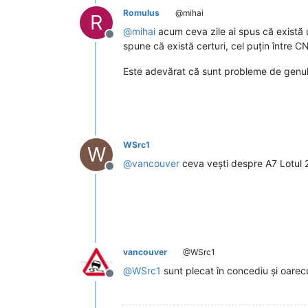
Romulus
@mihai
R
@
mihai
acum ceva zile ai spus că există u
Deconectat
spune că există certuri, cel puțin între C
Este adevărat că sunt probleme de genul ă
WSrc1
W
@
vancouver
ceva vești despre A7 Lotul 
Deconectat
vancouver
@WSrc1
@
WSrc1
sunt plecat în concediu și oare
Deconectat