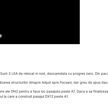
. Sunt 3 LEA de relocat in nod, deocamdata cu progres zero. Din paca
area structurilor dinspre Adjud spre Focsani, dar greu de spus daca
re ale DN2 pentru a face loc pasajului peste A7. Daca e sa finalizez
lul la care a construit pasajul DX12 peste A1.