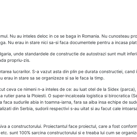
iumul. Nu au inteles deloc in ce se baga in Romania. Nu cunosteau pr
anga. Nu erau in stare nici sa-si faca documentele pentru a incasa plat
ulgaria, unde standardele de constructie de autostrazi sunt mult infe
ada propriu-zis.
tarea lucrarilor. S-a vazut asta din plin pe durata constructiei, cand
u erau in stare sa se organizeze si sa le faca la timp.
ut ceva ce nimeni n-a inteles de ce: au luat otel de la Sidex (parca),
utier pana la Ploiesti. O super-incalceala logistica si birocratica (Ser
 faca sudurile abia in toamna-iarna, fara sa aiba insa echipe de sudor
lizati din Serbia, sudorii respectivi s-au uitat si au facut cale intoars
va a constructorului. Proiectantul face proiectul, care a fost conform
jele etc. sunt 100% sarcina constructorului si e treaba lui cum se organ