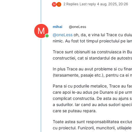
2 Replies
Last reply
4 aug. 2025, 20:26
M
I
mihai
@oneLess
M
@
oneLess
oh, da, e vina lui Trace cu du
Conectat
nimic. Au fost tot timpul proiectului pe l
Trace sunt obisnuiti sa construiasca in B
constructiei, cat si standardul de autostr
In plus Trace au avut probleme si cu finan
(terasamente, pasaje etc.), pentru ca ei n
Pana si cu podurile metalice, Trace au fac
care apoi le-au adus pe Dunare si pe urma r
complicat constructia. De asta au ajuns sa
a sudurilor. Iar cand au adus sudori specia
care se puteau repara.
Toate astea sunt responsabilitatea exclusi
cu proiectul. Funizorii, muncitorii, utila