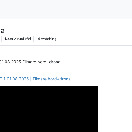
va
1.4m
vizualizări
14
watching
1.08.2025 Filmare bord+drona
1 01.08.2025 | Filmare bord+drona