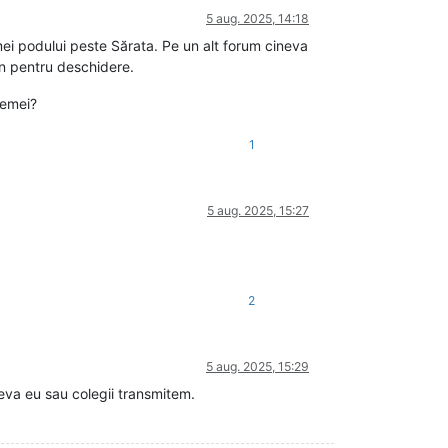
5 aug. 2025, 14:18
mei podului peste Sărata. Pe un alt forum cineva
en pentru deschidere.
lemei?
1
5 aug. 2025, 15:27
2
5 aug. 2025, 15:29
eva eu sau colegii transmitem.