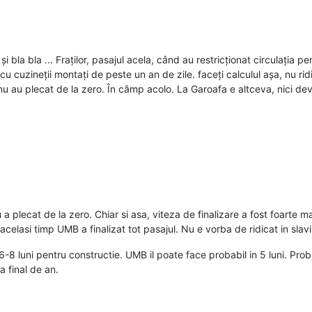
i bla bla ... Fraților, pasajul acela, când au restricționat circulația p
cu cuzineții montați de peste un an de zile. faceți calculul așa, nu ri
r nu au plecat de la zero. În câmp acolo. La Garoafa e altceva, nici dev
 plecat de la zero. Chiar si asa, viteza de finalizare a fost foarte ma
In acelasi timp UMB a finalizat tot pasajul. Nu e vorba de ridicat in slavi
6-8 luni pentru constructie. UMB il poate face probabil in 5 luni. Pr
a final de an.