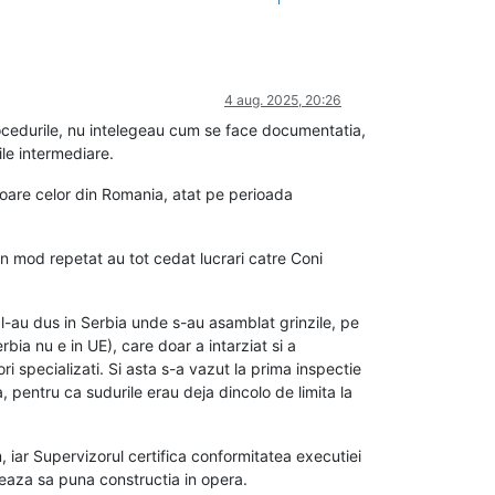
4 aug. 2025, 20:26
ocedurile, nu intelegeau cum se face documentatia,
ile intermediare.
rioare celor din Romania, atat pe perioada
 in mod repetat au tot cedat lucrari catre Coni
 l-au dus in Serbia unde s-au asamblat grinzile, pe
bia nu e in UE), care doar a intarziat si a
i specializati. Si asta s-a vazut la prima inspectie
a, pentru ca sudurile erau deja dincolo de limita la
, iar Supervizorul certifica conformitatea executiei
izeaza sa puna constructia in opera.