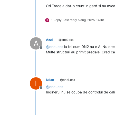
Ori Trace a dat-o crunt in gard si nu avea
1 Reply
Last reply
5 aug. 2025, 14:18
R
Azzl
@oneLess
A
@
oneLess
la fel cum DN2 nu e A. Nu cre
Deconectat
Multe structuri au primit predale. Cred 
Iulian
@oneLess
I
@
oneLess
Deconectat
Inginerul nu se ocupă de controlul de cal