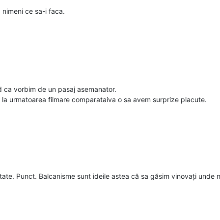
 nimeni ce sa-i faca.
d ca vorbim de un pasaj asemanator.
ca la urmatoarea filmare comparataiva o sa avem surprize placute.
itate. Punct. Balcanisme sunt ideile astea că sa găsim vinovați unde n