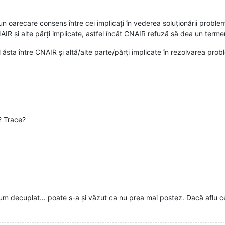
n oarecare consens între cei implicați în vederea soluționării proble
NAIR și alte părți implicate, astfel încât CNAIR refuză să dea un term
sta între CNAIR și altă/alte parte/părți implicate în rezolvarea prob
2 Trace?
cum decuplat… poate s-a și văzut ca nu prea mai postez. Dacă aflu c