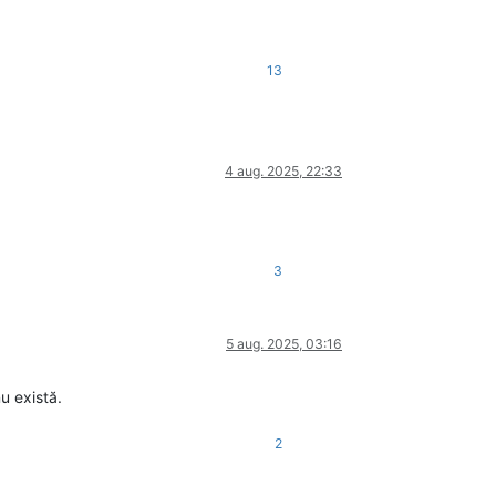
13
4 aug. 2025, 22:33
3
5 aug. 2025, 03:16
u există.
2