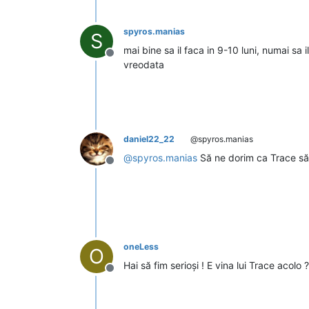
spyros.manias
S
mai bine sa il faca in 9-10 luni, numai s
Deconectat
vreodata
daniel22_22
@spyros.manias
@
spyros.manias
Să ne dorim ca Trace să 
Deconectat
oneLess
O
Hai să fim serioși ! E vina lui Trace acolo 
Deconectat