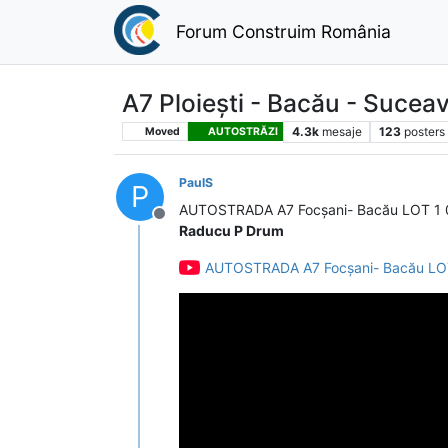
Forum Construim România
A7 Ploiești - Bacău - Sucea
4.3k
mesaje
123
posters
Moved
AUTOSTRĂZI
PaulS
P
AUTOSTRADA A7 Focșani- Bacău LOT 1 0
Deconectat
Raducu P Drum
AUTOSTRADA A7 Focșani- Bacău LOT 