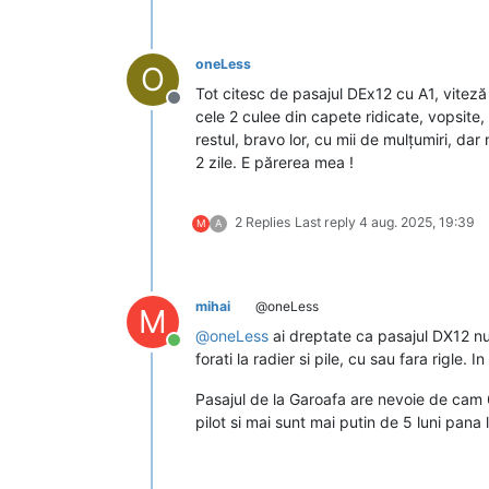
oneLess
O
Tot citesc de pasajul DEx12 cu A1, viteză ș
Deconectat
cele 2 culee din capete ridicate, vopsite, 
restul, bravo lor, cu mii de mulțumiri, da
2 zile. E părerea mea !
2 Replies
Last reply
4 aug. 2025, 19:39
M
A
mihai
@oneLess
M
@
oneLess
ai dreptate ca pasajul DX12 nu a
Conectat
forati la radier si pile, cu sau fara rigle. 
Pasajul de la Garoafa are nevoie de cam 
pilot si mai sunt mai putin de 5 luni pana l