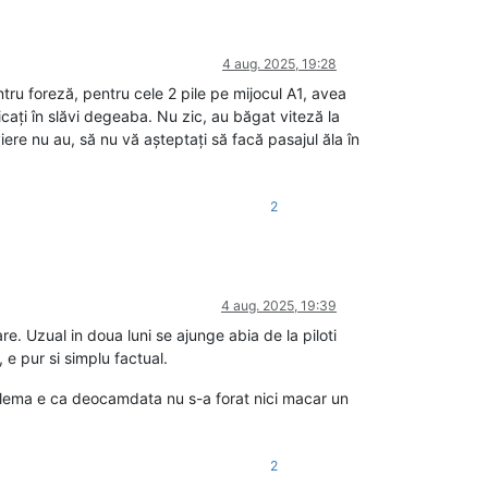
4 aug. 2025, 19:28
entru foreză, pentru cele 2 pile pe mijocul A1, avea
dicați în slăvi degeaba. Nu zic, au băgat viteză la
iere nu au, să nu vă așteptați să facă pasajul ăla în
2
4 aug. 2025, 19:39
re. Uzual in doua luni se ajunge abia de la piloti
, e pur si simplu factual.
oblema e ca deocamdata nu s-a forat nici macar un
2