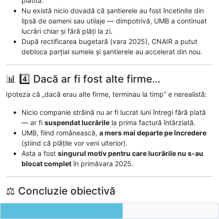
plătită.
Nu există nicio dovadă că șantierele au fost încetinite din
lipsă de oameni sau utilaje — dimpotrivă, UMB a continuat
lucrări chiar și fără plăți la zi.
După rectificarea bugetară (vara 2025), CNAIR a putut
debloca parțial sumele și șantierele au accelerat din nou.
📊 4️⃣ Dacă ar fi fost alte firme…
Ipoteza că „dacă erau alte firme, terminau la timp” e nerealistă:
Nicio companie străină nu ar fi lucrat luni întregi fără plată
— ar fi
suspendat lucrările
la prima factură întârziată.
UMB, fiind românească,
a mers mai departe pe încredere
(știind că plățile vor veni ulterior).
Asta a fost
singurul motiv pentru care lucrările nu s-au
blocat complet
în primăvara 2025.
⚖️ Concluzie obiectivă
🟢
UMB nu s-a întins prea mult
— s-a întins exact cât i-a