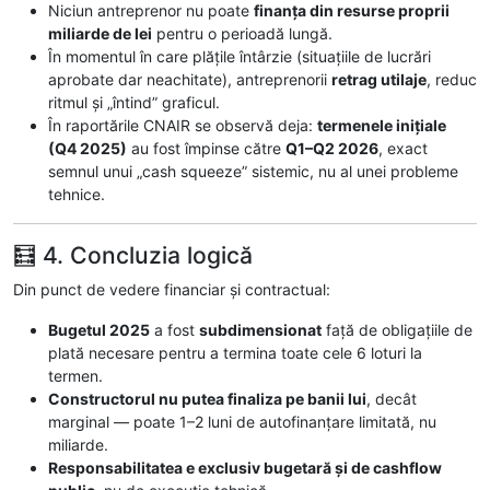
Niciun antreprenor nu poate
finanța din resurse proprii
miliarde de lei
pentru o perioadă lungă.
În momentul în care plățile întârzie (situațiile de lucrări
aprobate dar neachitate), antreprenorii
retrag utilaje
, reduc
ritmul și „întind” graficul.
În raportările CNAIR se observă deja:
termenele inițiale
(Q4 2025)
au fost împinse către
Q1–Q2 2026
, exact
semnul unui „cash squeeze” sistemic, nu al unei probleme
tehnice.
🧮 4. Concluzia logică
Din punct de vedere financiar și contractual:
Bugetul 2025
a fost
subdimensionat
față de obligațiile de
plată necesare pentru a termina toate cele 6 loturi la
termen.
Constructorul nu putea finaliza pe banii lui
, decât
marginal — poate 1–2 luni de autofinanțare limitată, nu
miliarde.
Responsabilitatea e exclusiv bugetară și de cashflow