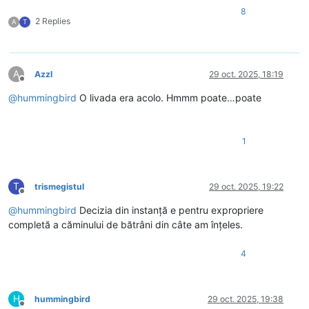
8
2 Replies
A
T
A
Azzl
29 oct. 2025, 18:19
Deconectat
@
hummingbird
O livada era acolo. Hmmm poate…poate
1
T
trismegistul
29 oct. 2025, 19:22
Deconectat
@
hummingbird
Decizia din instanță e pentru expropriere
completă a căminului de bătrâni din câte am înțeles.
4
H
hummingbird
29 oct. 2025, 19:38
Deconectat