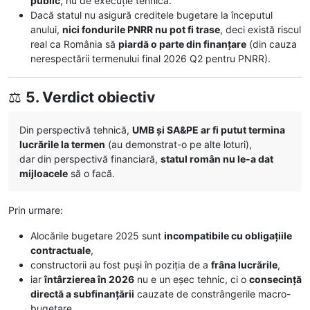
public
, nu de execuție tehnică.
Dacă statul nu asigură creditele bugetare la începutul
anului,
nici fondurile PNRR nu pot fi trase
, deci există riscul
real ca România să
piardă o parte din finanțare
(din cauza
nerespectării termenului final 2026 Q2 pentru PNRR).
⚖️
5. Verdict obiectiv
Din perspectivă tehnică,
UMB și SA&PE ar fi putut termina
lucrările la termen
(au demonstrat-o pe alte loturi),
dar din perspectivă financiară,
statul român nu le-a dat
mijloacele
să o facă.
Prin urmare:
Alocările bugetare 2025 sunt
incompatibile cu obligațiile
contractuale
,
constructorii au fost puși în poziția de a
frâna lucrările
,
iar
întârzierea în 2026
nu e un eșec tehnic, ci o
consecință
directă a subfinanțării
cauzate de constrângerile macro-
bugetare.