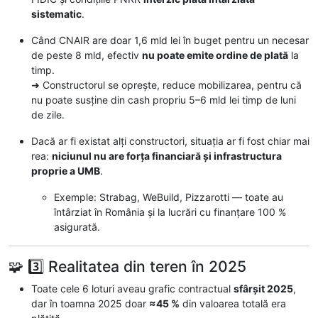
sistematic
.
Când CNAIR are doar 1,6 mld lei în buget pentru un necesar
de peste 8 mld, efectiv
nu poate emite ordine de plată
la
timp.
➜ Constructorul se oprește, reduce mobilizarea, pentru că
nu poate susține din cash propriu 5–6 mld lei timp de luni
de zile.
Dacă ar fi existat alți constructori, situația ar fi fost chiar mai
rea:
niciunul nu are forța financiară și infrastructura
proprie a UMB
.
Exemple: Strabag, WeBuild, Pizzarotti — toate au
întârziat în România și la lucrări cu finanțare 100 %
asigurată.
🧩 3️⃣ Realitatea din teren în 2025
Toate cele 6 loturi aveau grafic contractual
sfârșit 2025
,
dar în toamna 2025 doar
≈45 %
din valoarea totală era