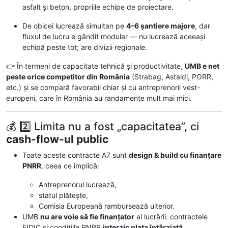
asfalt și beton, propriile echipe de proiectare.
De obicei lucrează simultan pe
4–6 șantiere majore
, dar
fluxul de lucru e gândit modular — nu lucrează aceeași
echipă peste tot; are divizii regionale.
👉 În termeni de capacitate tehnică și productivitate,
UMB e net
peste orice competitor din România
(Strabag, Astaldi, PORR,
etc.) și se compară favorabil chiar și cu antreprenorii vest-
europeni, care în România au randamente mult mai mici.
💰 2️⃣ Limita nu a fost „capacitatea”, ci
cash-flow-ul public
Toate aceste contracte A7 sunt
design & build cu finanțare
PNRR
, ceea ce implică:
Antreprenorul lucrează,
statul plătește,
Comisia Europeană rambursează ulterior.
UMB
nu are voie să fie finanțator
al lucrării: contractele
FIDIC și condițiile PNRR
interzic plata întârziată