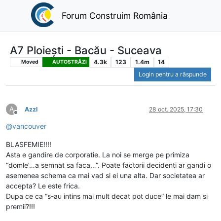
Forum Construim România
A7 Ploiești - Bacău - Suceava
4.3k
123
1.4m
14
Moved
AUTOSTRĂZI
Login pentru a răspunde
A
Azzl
28 oct. 2025, 17:30
Deconectat
@
vancouver
BLASFEMIE!!!!
Asta e gandire de corporatie. La noi se merge pe primiza
“domle’…a semnat sa faca…”. Poate factorii decidenti ar gandi o
asemenea schema ca mai vad si ei una alta. Dar societatea ar
accepta? Le este frica.
Dupa ce ca “s-au intins mai mult decat pot duce” le mai dam si
premii?!!!