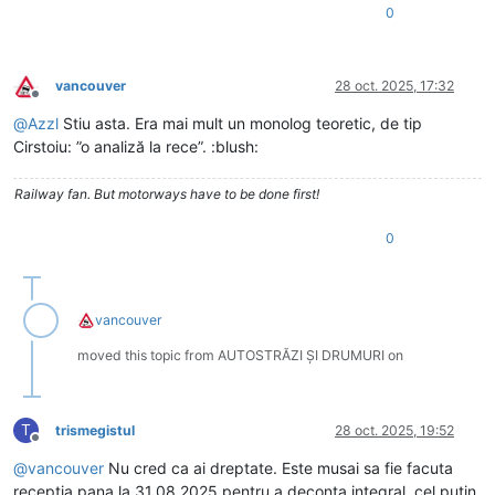
0
vancouver
28 oct. 2025, 17:32
Deconectat
@
Azzl
Stiu asta. Era mai mult un monolog teoretic, de tip
Cirstoiu: ”o analiză la rece”. :blush:
Railway fan. But motorways have to be done first!
0
vancouver
moved this topic from AUTOSTRĂZI ȘI DRUMURI on
T
trismegistul
28 oct. 2025, 19:52
Deconectat
@
vancouver
Nu cred ca ai dreptate. Este musai sa fie facuta
recepția pana la 31.08.2025 pentru a deconta integral, cel putin