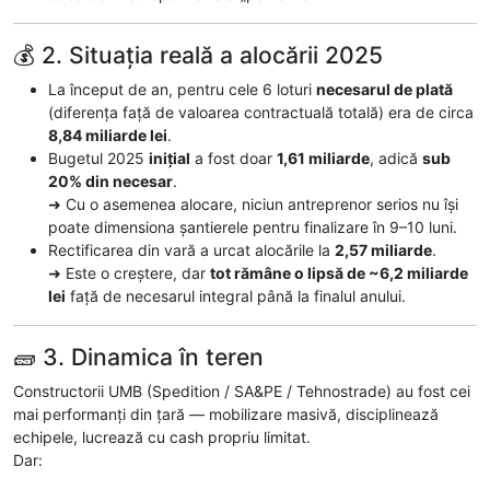
💰 2. Situația reală a alocării 2025
La început de an, pentru cele 6 loturi
necesarul de plată
(diferența față de valoarea contractuală totală) era de circa
8,84 miliarde lei
.
Bugetul 2025
inițial
a fost doar
1,61 miliarde
, adică
sub
20% din necesar
.
➜ Cu o asemenea alocare, niciun antreprenor serios nu își
poate dimensiona șantierele pentru finalizare în 9–10 luni.
Rectificarea din vară a urcat alocările la
2,57 miliarde
.
➜ Este o creștere, dar
tot rămâne o lipsă de ~6,2 miliarde
lei
față de necesarul integral până la finalul anului.
🧱 3. Dinamica în teren
Constructorii UMB (Spedition / SA&PE / Tehnostrade) au fost cei
mai performanți din țară — mobilizare masivă, disciplinează
echipele, lucrează cu cash propriu limitat.
Dar: