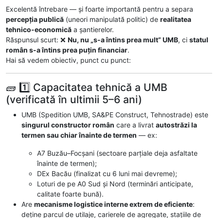
Excelentă întrebare — și foarte importantă pentru a separa
percepția publică
(uneori manipulată politic) de
realitatea
tehnico-economică
a șantierelor.
Răspunsul scurt: ❌
Nu, nu „s-a întins prea mult” UMB
, ci
statul
român s-a întins prea puțin financiar
.
Hai să vedem obiectiv, punct cu punct:
🧱 1️⃣ Capacitatea tehnică a UMB
(verificată în ultimii 5–6 ani)
UMB (Spedition UMB, SA&PE Construct, Tehnostrade) este
singurul constructor român
care a livrat
autostrăzi la
termen sau chiar înainte de termen
— ex:
A7 Buzău–Focșani (sectoare parțiale deja asfaltate
înainte de termen);
DEx Bacău (finalizat cu 6 luni mai devreme);
Loturi de pe A0 Sud și Nord (terminări anticipate,
calitate foarte bună).
Are
mecanisme logistice interne extrem de eficiente
:
deține parcul de utilaje, carierele de agregate, stațiile de