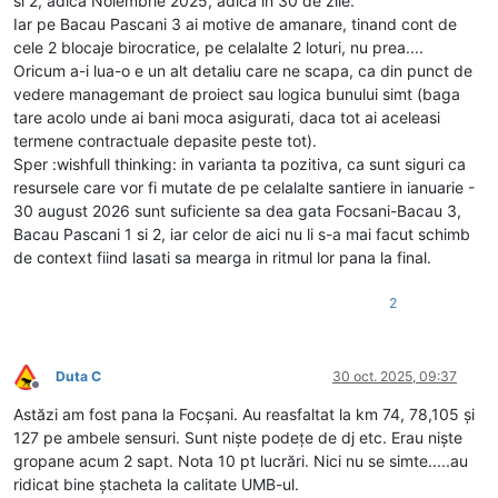
si 2, adica Noiembrie 2025, adica in 30 de zile.
Iar pe Bacau Pascani 3 ai motive de amanare, tinand cont de
cele 2 blocaje birocratice, pe celalalte 2 loturi, nu prea....
Oricum a-i lua-o e un alt detaliu care ne scapa, ca din punct de
vedere managemant de proiect sau logica bunului simt (baga
tare acolo unde ai bani moca asigurati, daca tot ai aceleasi
termene contractuale depasite peste tot).
Sper :wishfull thinking: in varianta ta pozitiva, ca sunt siguri ca
resursele care vor fi mutate de pe celalalte santiere in ianuarie -
30 august 2026 sunt suficiente sa dea gata Focsani-Bacau 3,
Bacau Pascani 1 si 2, iar celor de aici nu li s-a mai facut schimb
de context fiind lasati sa mearga in ritmul lor pana la final.
2
Duta C
30 oct. 2025, 09:37
Deconectat
Astăzi am fost pana la Focșani. Au reasfaltat la km 74, 78,105 și
127 pe ambele sensuri. Sunt niște podețe de dj etc. Erau niște
gropane acum 2 sapt. Nota 10 pt lucrări. Nici nu se simte.....au
ridicat bine ștacheta la calitate UMB-ul.