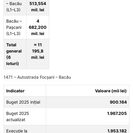
– Bacău
513,554
(L1–L3)
mil. lei
Bacău –
4
Pașcani
682,200
(L1–L3)
mil. lei
Total
≈ 11
general
195,8
(6
mil. lei
loturi)
1471 – Autostrada Focșani – Bacău
Indicator
Valoare (mii lei)
Buget 2025 inițial
900.164
Buget 2025
1.967.205
actualizat
Execuție la
1.953.182