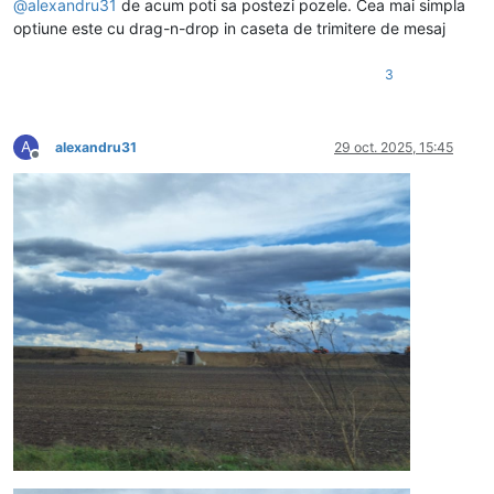
@
alexandru31
de acum poti sa postezi pozele. Cea mai simpla
optiune este cu drag-n-drop in caseta de trimitere de mesaj
3
A
alexandru31
29 oct. 2025, 15:45
Deconectat