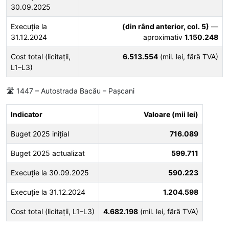
30.09.2025
Execuție la
(din rând anterior, col. 5)
—
31.12.2024
aproximativ
1.150.248
Cost total (licitații,
6.513.554
(mil. lei, fără TVA)
L1–L3)
🛣️ 1447 – Autostrada Bacău – Pașcani
Indicator
Valoare (mii lei)
Buget 2025 inițial
716.089
Buget 2025 actualizat
599.711
Execuție la 30.09.2025
590.223
Execuție la 31.12.2024
1.204.598
Cost total (licitații, L1–L3)
4.682.198
(mil. lei, fără TVA)