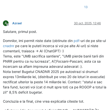
13
A
Azrael
30 oct. 2025, 12:46
Deconectat
Salutare, primul post.
Domnilor, imi permit niste date (obtinute din
pdf
-uri de pe site-ul
cnadnr
pe care le puteti incerca si voi pe alte AI-uri) si niste
comentarii, traiasca -> AI (ChatGPT) :)
Tema, este "UMB sacrifica santiere", "UMB pierde banii tarii din
PNRR pentru ca nu lucreaza", A7,Focsani-Pascani, asta ca sa
incercam sa aflam impreuna adevarul adevarat :).
Nota bene! Bugetul CNADNR 2025 pe autostrazi si drumuri
expres 13miliarde lei, (distribuit pe vreo 20 de loturi in executie)
rectificat ulterior la peste 14 miliarde lei. Context: "statul e sac
fara fund, lucrati voi (cat d mult spre tot) ca pe ROGOP e totul la
zi!" 8,5% deficit bugetar.
Concluzia e la final, cine vrea explicatia citeste tot.