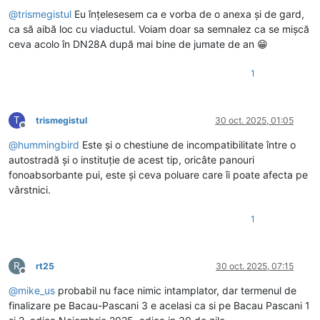
@
trismegistul
Eu înțelesesem ca e vorba de o anexa și de gard,
ca să aibă loc cu viaductul. Voiam doar sa semnalez ca se mișcă
ceva acolo în DN28A după mai bine de jumate de an 😁
1
T
trismegistul
30 oct. 2025, 01:05
Deconectat
@
hummingbird
Este și o chestiune de incompatibilitate între o
autostradă și o instituție de acest tip, oricâte panouri
fonoabsorbante pui, este și ceva poluare care îi poate afecta pe
vârstnici.
1
R
rt25
30 oct. 2025, 07:15
Deconectat
@
mike_us
probabil nu face nimic intamplator, dar termenul de
finalizare pe Bacau-Pascani 3 e acelasi ca si pe Bacau Pascani 1