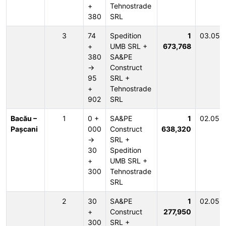
+
Tehnostrade
380
SRL
3
74
Spedition
1
03.05.
+
UMB SRL +
673,768
380
SA&PE
→
Construct
95
SRL +
+
Tehnostrade
902
SRL
Bacău –
1
0 +
SA&PE
1
02.05.
Pașcani
000
Construct
638,320
→
SRL +
30
Spedition
+
UMB SRL +
300
Tehnostrade
SRL
2
30
SA&PE
1
02.05.
+
Construct
277,950
300
SRL +