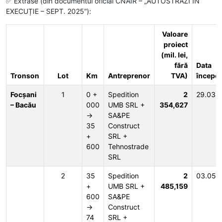
✅ Extrase (din documentul oficial CNAIR – „AUTOSTRĂZI ÎN
EXECUȚIE – SEPT. 2025”):
Valoare
proiect
(mil. lei,
fără
Data
Tronson
Lot
Km
Antreprenor
TVA)
începe
Focșani
1
0 +
Spedition
2
29.03.
– Bacău
000
UMB SRL +
354,627
→
SA&PE
35
Construct
+
SRL +
600
Tehnostrade
SRL
2
35
Spedition
2
03.05.
+
UMB SRL +
485,159
600
SA&PE
→
Construct
74
SRL +