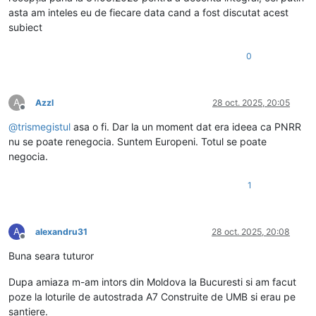
asta am inteles eu de fiecare data cand a fost discutat acest
subiect
0
A
Azzl
28 oct. 2025, 20:05
Deconectat
@
trismegistul
asa o fi. Dar la un moment dat era ideea ca PNRR
nu se poate renegocia. Suntem Europeni. Totul se poate
negocia.
1
A
alexandru31
28 oct. 2025, 20:08
Deconectat
Buna seara tuturor
Dupa amiaza m-am intors din Moldova la Bucuresti si am facut
poze la loturile de autostrada A7 Construite de UMB si erau pe
santiere.