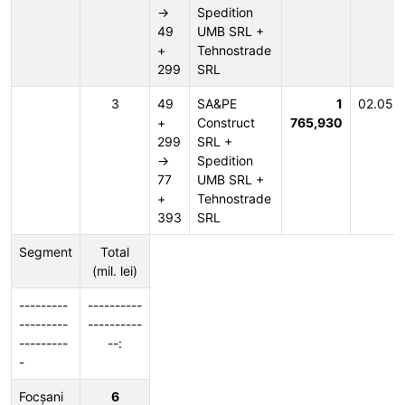
→
Spedition
49
UMB SRL +
+
Tehnostrade
299
SRL
3
49
SA&PE
1
02.05.
+
Construct
765,930
299
SRL +
→
Spedition
77
UMB SRL +
+
Tehnostrade
393
SRL
Segment
Total
(mil. lei)
---------
----------
---------
----------
---------
--:
-
Focșani
6