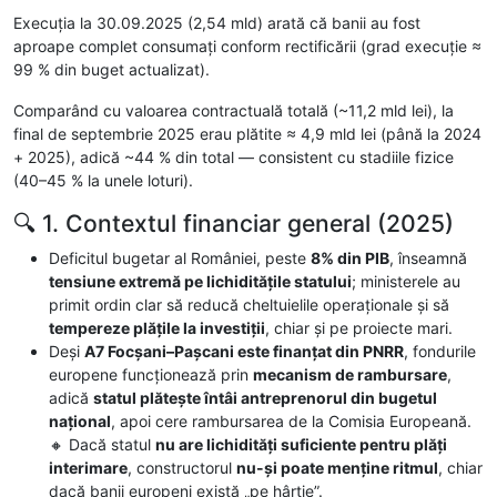
Execuția la 30.09.2025 (2,54 mld) arată că banii au fost
aproape complet consumați conform rectificării (grad execuție ≈
99 % din buget actualizat).
Comparând cu valoarea contractuală totală (~11,2 mld lei), la
final de septembrie 2025 erau plătite ≈ 4,9 mld lei (până la 2024
+ 2025), adică ~44 % din total — consistent cu stadiile fizice
(40–45 % la unele loturi).
🔍 1. Contextul financiar general (2025)
Deficitul bugetar al României, peste
8% din PIB
, înseamnă
tensiune extremă pe lichiditățile statului
; ministerele au
primit ordin clar să reducă cheltuielile operaționale și să
tempereze plățile la investiții
, chiar și pe proiecte mari.
Deși
A7 Focșani–Pașcani este finanțat din PNRR
, fondurile
europene funcționează prin
mecanism de rambursare
,
adică
statul plătește întâi antreprenorul din bugetul
național
, apoi cere rambursarea de la Comisia Europeană.
🔸 Dacă statul
nu are lichidități suficiente pentru plăți
interimare
, constructorul
nu-și poate menține ritmul
, chiar
dacă banii europeni există „pe hârtie”.