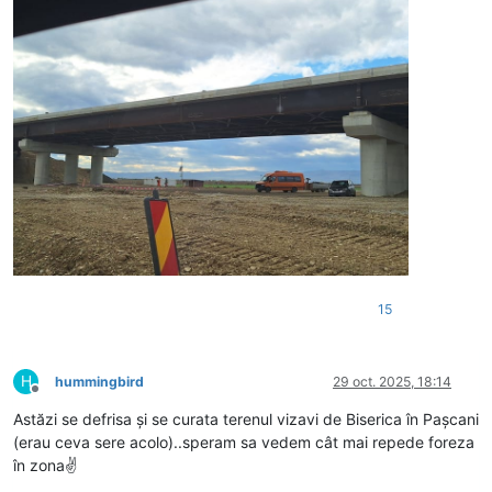
15
H
hummingbird
29 oct. 2025, 18:14
Deconectat
Astăzi se defrisa și se curata terenul vizavi de Biserica în Pașcani
(erau ceva sere acolo)..speram sa vedem cât mai repede foreza
în zona✌️