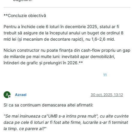
**Concluzie obiectivă
Pentru a închide cele 6 loturi în decembrie 2025, statul ar fi
trebuit să asigure de la începutul anului un buget de ordinul 8
mld lei (și mecanism de decontare rapid), nu 1,6–2,6 mld.
Niciun constructor nu poate finanța din cash-flow propriu un gap
de miliarde pe mai multe luni: inevitabil apar demobilizări,
întinderi de grafic și prelungiri în 2026.**
11
A
Azrael
30 oct. 2025, 13:12
Deconectat
SI ca sa continuam demascarea altei afirmatii:
"Se mai insinueaza ca"UMB s-a intins prea mult", cu alte cuvinte
daca pe cele 6 loturi ar fi fost alte firme, lucrarile s-ar fi terminat
la timp. ce parere ai?"