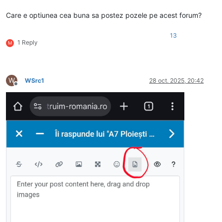
Care e optiunea cea buna sa postez pozele pe acest forum?
13
1 Reply
M
W
WSrc1
28 oct. 2025, 20:42
Deconectat