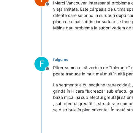
IMerci Vancouver, interesantă problema d
Deconectat
viață limitata. Este cârpeală de ultima sp
diferite care se prind in șuruburi după ca
placa cea mai subțire iar sudura se face p
Mâine dau problema la sudori vedem ce z
fulgernc
F
Părerea mea e că vorbim de "toleranțe" ma
Deconectat
poate traduce în mult mai mult în altă par
La segmentele cu secțiune trapezoidală ,
grindă în H care "lucrează" sub efectul gr
baza mică , și sub efectul greutății să u
, sub efectul greutății , structura e comp
se distribuie în plan orizontal. În toată s