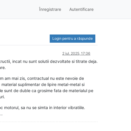
Înregistrare
Autentificare
Login pentru a răspunde
2 iul. 2025, 17:36
ctii, incat nu sunt solutii dezvoltate si titrate deja.
are.
um am mai zis, contractual nu este nevoie de
 material suplimentar de lipire metal-metal si
ele sunt de duble ca grosime fata de materialul pe
ri.
otorul, sa nu se simta in interior vibratiile.
..