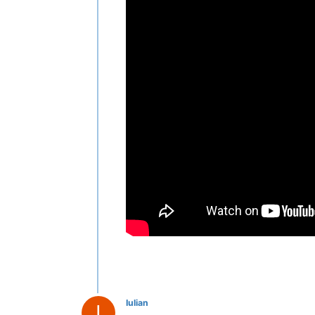
Iulian
I