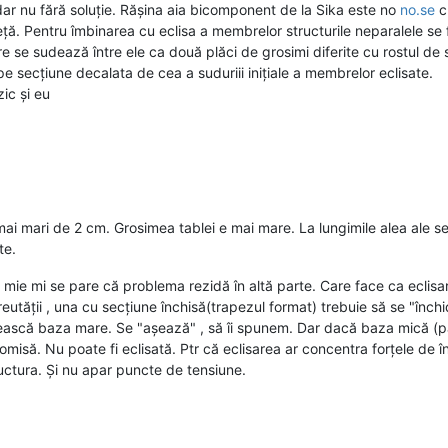
ar nu fără soluție. Rășina aia bicomponent de la Sika este no
no.se
cr
eță. Pentru îmbinarea cu eclisa a membrelor structurile neparalele se 
re se sudează între ele ca două plăci de grosimi diferite cu rostul de 
e secțiune decalata de cea a suduriii inițiale a membrelor eclisate.
ic și eu
i mari de 2 cm. Grosimea tablei e mai mare. La lungimile alea ale se
te.
 mie mi se pare că problema rezidă în altă parte. Care face ca eclis
eutății , una cu secțiune închisă(trapezul format) trebuie să se "înch
nească baza mare. Se "așează" , să îi spunem. Dar dacă baza mică (pa
romisă. Nu poate fi eclisată. Ptr că eclisarea ar concentra forțele de 
tructura. Și nu apar puncte de tensiune.