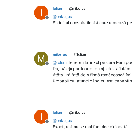
Iulian
@mike_us
I
@
mike_us
Deconectat
Si delirul conspirationist care urmează pe
mike_us
@Iulian
M
@
Iulian
Te referi la linkul pe care l-am p
Deconectat
Da, băieții par foarte fericiți că s-a întâ
Atâta ură față de o firmă românească îmi
Probabil că, atunci când nu ești capabil s
Iulian
@mike_us
I
@
mike_us
Deconectat
Exact, unii nu se mai fac bine niciodată.