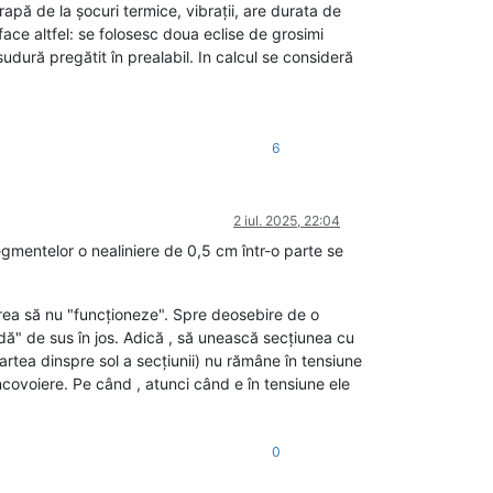
apă de la șocuri termice, vibrații, are durata de
face altfel: se folosesc doua eclise de grosimi
sudură pregătit în prealabil. In calcul se consideră
6
2 iul. 2025, 22:04
gmentelor o nealiniere de 0,5 cm într-o parte se
area să nu "funcționeze". Spre deosebire de o
idă" de sus în jos. Adică , să unească secțiunea cu
rtea dinspre sol a secțiunii) nu rămâne în tensiune
încovoiere. Pe când , atunci când e în tensiune ele
0