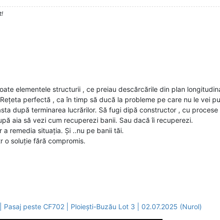
t!
te elementele structurii , ce preiau descărcările din plan longitudinal 
ri. Rețeta perfectă , ca în timp să ducă la probleme pe care nu le vei 
 asta după terminarea lucrărilor. Să fugi dipă constructor , cu procese ,
după aia să vezi cum recuperezi banii. Sau dacă îi recuperezi.
 a remedia situația. Și ..nu pe banii tăi.
 o soluție fără compromis.
 Pasaj peste CF702 | Ploiești-Buzău Lot 3 | 02.07.2025 (Nurol)