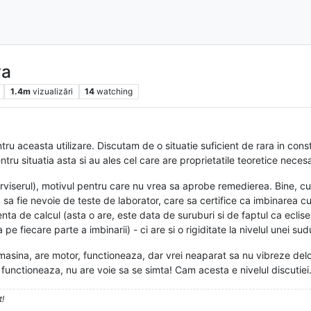
va
1.4m
vizualizări
14
watching
ru aceasta utilizare. Discutam de o situatie suficient de rara in constru
ru situatia asta si au ales cel care are proprietatile teoretice neces
erviserul), motivul pentru care nu vrea sa aprobe remedierea. Bine, c
 sa fie nevoie de teste de laborator, care sa certifice ca imbinarea cu
nta de calcul (asta o are, este data de suruburi si de faptul ca eclis
e fiecare parte a imbinarii) - ci are si o rigiditate la nivelul unei sudu
asina, are motor, functioneaza, dar vrei neaparat sa nu vibreze deloc m
a functioneaza, nu are voie sa se simta! Cam acesta e nivelul discutiei.
t!