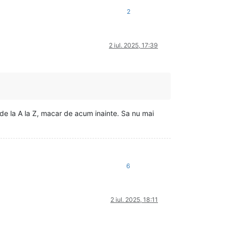
2
2 iul. 2025, 17:39
e de la A la Z, macar de acum inainte. Sa nu mai
6
2 iul. 2025, 18:11