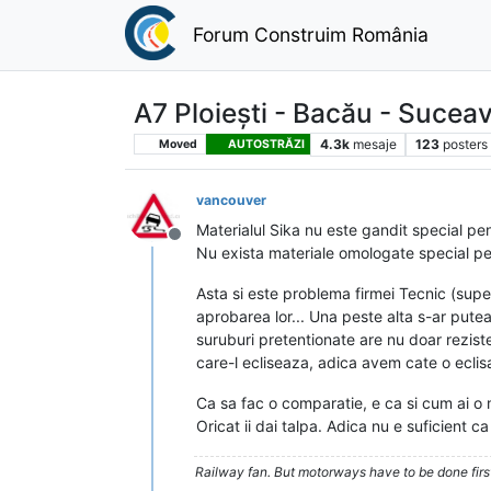
Forum Construim România
A7 Ploiești - Bacău - Sucea
4.3k
mesaje
123
posters
Moved
AUTOSTRĂZI
vancouver
Materialul Sika nu este gandit special pent
Deconectat
Nu exista materiale omologate special pent
Asta si este problema firmei Tecnic (sup
aprobarea lor... Una peste alta s-ar putea
suruburi pretentionate are nu doar reziste
care-l ecliseaza, adica avem cate o eclisa p
Ca sa fac o comparatie, e ca si cum ai o m
Oricat ii dai talpa. Adica nu e suficient c
Railway fan. But motorways have to be done firs