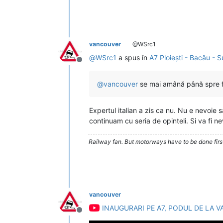
vancouver
@WSrc1
@
WSrc1
a spus în
A7 Ploiești - Bacău - 
Deconectat
@
vancouver
se mai amână până spre fin
Expertul italian a zis ca nu. Nu e nevoie 
continuam cu seria de opinteli. Si va fi ne
Railway fan. But motorways have to be done firs
vancouver
INAUGURARI PE A7, PODUL DE LA VA
Deconectat