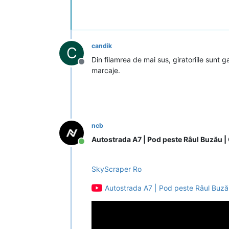
candik
C
Din filamrea de mai sus, giratoriile sun
Deconectat
marcaje.
ncb
Autostrada A7 | Pod peste Râul Buzău |
Conectat
SkyScraper Ro
Autostrada A7 | Pod peste Râul Buzău