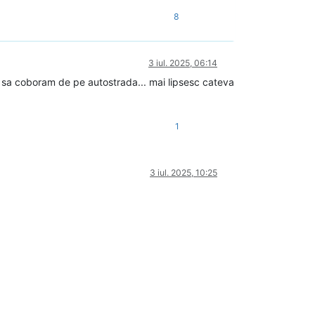
8
3 iul. 2025, 06:14
i sa coboram de pe autostrada... mai lipsesc cateva
1
3 iul. 2025, 10:25