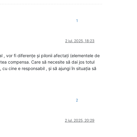
1
2 iul. 2025, 18:23
, vor fi diferențe și pilonii afectați (elementele de
putea compensa. Care să necesite să dai jos totul
 cu cine e responsabil , și să ajungi în situația să
2
2 iul. 2025, 20:29