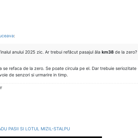
Suceava
:
alul anului 2025 zic. Ar trebui refăcut pasajul ăla
km38
de la zero?
sa se refaca de la zero. Se poate circula pe el. Dar trebuie seriozitat
voie de senzori si urmarire in timp.
t!
DU PASII SI LOTUL MIZIL-STALPU