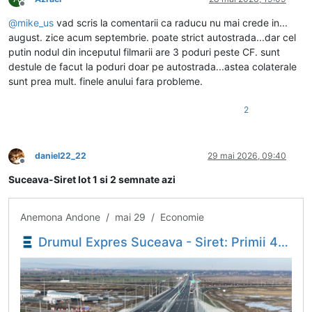
Deconectat
@
mike_us
vad scris la comentarii ca raducu nu mai crede in...
august. zice acum septembrie. poate strict autostrada...dar cel
putin nodul din inceputul filmarii are 3 poduri peste CF. sunt
destule de facut la poduri doar pe autostrada...astea colaterale
sunt prea mult. finele anului fara probleme.
2
daniel22_22
29 mai 2026, 09:40
Deconectat
Suceava-Siret lot 1 si 2 semnate azi
Anemona Andone / mai 29 / Economie
Drumul Expres Suceava - Siret: Primii 43 de kilometri intră în linie dreaptă. Au fost semnate contractele - Economica.net