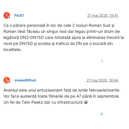
F
Flo87
27 mai 2026, 19:41
Deconectat
Ca o părere personală în loc de cele 2 noduri Roman Sud și
Roman Vest făceau un singur nod dar legau printr-un drum de
legătură DN2-DN15D care totodată ajuta la eliminarea trecerii la
nivel pe DN15D și scotea și traficul de DN pe o bucată din
localitate.
1
S
snake69fast
27 mai 2026, 19:44
Deconectat
Avansul este unul entuziasmant față de lunile februarie/martie.
Vor face audiență toate filmarile de pe A7 până în septembrie.
Un fel de Twin Peaks dar cu infrastructură 😀
4