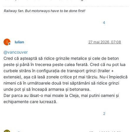
Railway fan. But motorways have to be done first!
4
I
Iulian
27 mai 2026, 07:08
Deconectat
@
vancouver
Cred că așteaptă să ridice grinzile metalice și cele de beton
peste și până în trecerea peste calea ferată. Cred că nu pot lua
curbele strâns în configurația de transport grinzi (trailer +
extensie), așa că lasă zonele critice pt mai târziu. Nu-i împiedică
nimeni că în următoarele două trei săptămâni să ridice grinzi
unde pot și să înceapă armarea și betonarea.
Dar parca au lăsat-o mai moale la Cleja, mai putini oameni și
echipamente care lucrează.
2