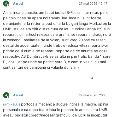
A
Azrael
27 mai 2026, 19:47
Deconectat
Ah, si inca o chestie, am facut ier/azi B-Focsani tur retur. pe ici
pe colo incep sa apara noi trambuline. inca nu sunt foarte
deranjante. si la retter la pod cf, si la bulgari langa Mizil..si pe la
UMB. stiu ca am citit o stire cum ca lotul turcilor (langa Bz) e in
reparatii, din articol reiesea ca e praf, si se repara in draci, nu si
in wekend.. realitatea de la volan, sunt vreo 2 zone cu tasari
destul de accentuate ...unde trebuie redusa viteza, pana s-or
prinde ce si cum e de reparat. departe de ce anunta articolul
respectiv. A3 Dumbrava-B se asfalta in plin trafic banda 1 spre
Pl, cozi, iar pe unde au peticit spre B, e cam in valuri, nu mai
sunt santuri de camioane ci valurile dunarii :)
4
A
Azrael
27 mai 2026, 20:25
Deconectat
@
mike_us
portocala mecanica duduie intinsa la maxim. opinia
personala e ca daca toate loturile pe care le are in lucru UMB
aveau bugetul corect/necesar graficului de lucru la inceputul