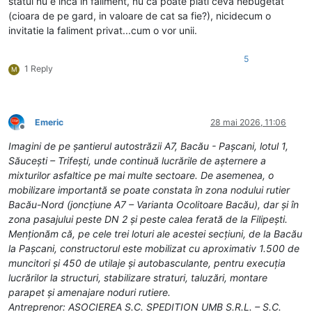
statul nu e inca in faliment, nu ca poate plati ceva nebugetat
(cioara de pe gard, in valoare de cat sa fie?), nicidecum o
invitatie la faliment privat...cum o vor unii.
5
1 Reply
M
Emeric
28 mai 2026, 11:06
Deconectat
Imagini de pe șantierul autostrăzii A7, Bacău - Pașcani, lotul 1,
Săucești – Trifești, unde continuă lucrările de așternere a
mixturilor asfaltice pe mai multe sectoare. De asemenea, o
mobilizare importantă se poate constata în zona nodului rutier
Bacău-Nord (joncțiune A7 – Varianta Ocolitoare Bacău), dar și în
zona pasajului peste DN 2 și peste calea ferată de la Filipești.
Menționăm că, pe cele trei loturi ale acestei secțiuni, de la Bacău
la Pașcani, constructorul este mobilizat cu aproximativ 1.500 de
muncitori și 450 de utilaje și autobasculante, pentru execuția
lucrărilor la structuri, stabilizare straturi, taluzări, montare
parapet și amenajare noduri rutiere.
Antreprenor: ASOCIEREA S.C. SPEDITION UMB S.R.L. – S.C.