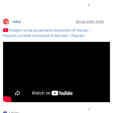
4
M
mihai
29 mai 2026, 19:44
Deconectat
Imagini noi de pe șantierul Autostrăzii A7 Bacău –
Pașcani.Lucrările avansează la Mircești – Pașcani
3
1 Reply