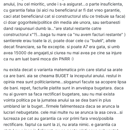
anului, (nu cel mioritic, unde i s-a asigurat...o parte insuficienta,
cu garantia falsa (si aici nu beneficiarul ar fi dat vreo garantie,
caci atat beneficiarul cat si constructorul stiu ce trebuie sa faca)
ci doar gogoritele/politice din media ale unora, sau serbanesti
dand raspunsuri dumb la..."are statul restante catre
constructorul x"?)...baga tu mare ca "nu avem facturi restante" )
santierele erau toate la zi, poate doar cele cu "buleli", altele
decat financiare, sa fie exceptie. si poate A7 era gata, si umb
avea 15000 de angajati,si ciurea nu mai avea pe cine sa injure
ca nu am luat banii moca din PNRR :)
nu exista decat o varianta matematica prin care statul sa arate
ca are bani. aia se cheama BUGET la inceputul anului. restul in
opinia mea sunt politicianisme...sloganuri facute sa acopere lipsa
de bani. repet, facturile platite sunt in anvelopa bugetara. daca
nu ai guvern sa faca rectificari bugetare, sau nu mai exista
vointa politica pe la jumatea anului sa se dea bani in plus
umbland iar la buget...firmele falimenteaza daca se arunca la
lucrari nebugetate. cele mai multe nu se arunca la asa ceva...si
lucreaza pe cat au garantia ca vor primi fara vreo/posibila
rectificare. faptul ca sunt la zi, nu arata nimic. e garantia ca