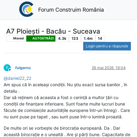
Forum Construim România
A7 Ploiești - Bacău - Suceava
4.3k
123
1.4m
14
Moved
AUTOSTRĂZI
Login pentru a răspunde
F
fulgernc
26 mai 2026, 19:04
Deconectat
@
daniel22_22
Am spus că în aceleași condiții. Nu știu exact sursa banilor , în
detaliu .
Dar să reținem că aceasta a fost o cerință a multor țări cu
condiții de finanțare inferioare. Sunt foarte multe lucruri bune
făcute de comisie(de autoritățile europene într-un întreg) . Care
nu sunt puse pe tapet , sau sunt puse într-o lumină proastă.
De multe ori se vorbește de birocrația europeană. Da . Dar
această birocrație e o unealtă . Are și părți bune. Capacitate de