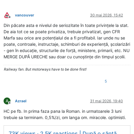
vancouver
30 mai 2026, 15:42
Deconectat
Din păcate asta e nivelul de seriozitate în toate privințele la stat.
De aia tot ce se poate privatiza, trebuie privatizat, gen CFR
Marfa sau orice are potențialul de a fi profitabil. Iar unde nu se
poate, controale, instructaje, schimburi de experiență, școlarizări
- gen în educație, structurile de forță, ministere, primarii, etc. NU
MERGE DUPĂ URECHE sau doar cu cunoștințe din timpul școlii.
Railway fan. But motorways have to be done first!
5
A
Azrael
31 mai 2026, 19:40
Deconectat
HC pe fb. In prima faza pana la Roman. in urmatoarele 3 luni
trebuie sa terminam. 0,5%/zi, om langa om. miracole. optimisti.
73K views · 2.5K reactions | După o săptămână plină dedicată...