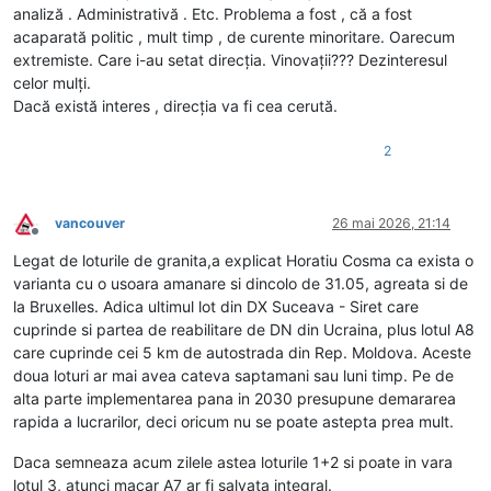
analiză . Administrativă . Etc. Problema a fost , că a fost
acaparată politic , mult timp , de curente minoritare. Oarecum
extremiste. Care i-au setat direcția. Vinovații??? Dezinteresul
celor mulți.
Dacă există interes , direcția va fi cea cerută.
2
vancouver
26 mai 2026, 21:14
Deconectat
Legat de loturile de granita,a explicat Horatiu Cosma ca exista o
varianta cu o usoara amanare si dincolo de 31.05, agreata si de
la Bruxelles. Adica ultimul lot din DX Suceava - Siret care
cuprinde si partea de reabilitare de DN din Ucraina, plus lotul A8
care cuprinde cei 5 km de autostrada din Rep. Moldova. Aceste
doua loturi ar mai avea cateva saptamani sau luni timp. Pe de
alta parte implementarea pana in 2030 presupune demararea
rapida a lucrarilor, deci oricum nu se poate astepta prea mult.
Daca semneaza acum zilele astea loturile 1+2 si poate in vara
lotul 3, atunci macar A7 ar fi salvata integral.