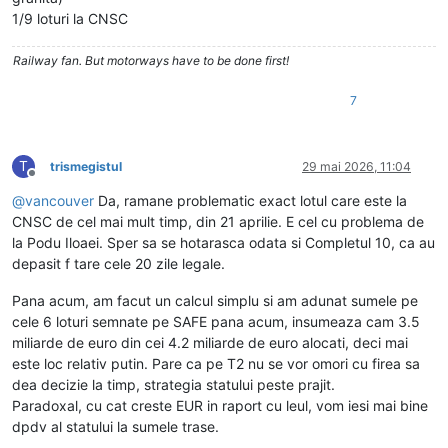
1/9 loturi la CNSC
Railway fan. But motorways have to be done first!
7
T
trismegistul
29 mai 2026, 11:04
Deconectat
@
vancouver
Da, ramane problematic exact lotul care este la
CNSC de cel mai mult timp, din 21 aprilie. E cel cu problema de
la Podu Iloaei. Sper sa se hotarasca odata si Completul 10, ca au
depasit f tare cele 20 zile legale.
Pana acum, am facut un calcul simplu si am adunat sumele pe
cele 6 loturi semnate pe SAFE pana acum, insumeaza cam 3.5
miliarde de euro din cei 4.2 miliarde de euro alocati, deci mai
este loc relativ putin. Pare ca pe T2 nu se vor omori cu firea sa
dea decizie la timp, strategia statului peste prajit.
Paradoxal, cu cat creste EUR in raport cu leul, vom iesi mai bine
dpdv al statului la sumele trase.