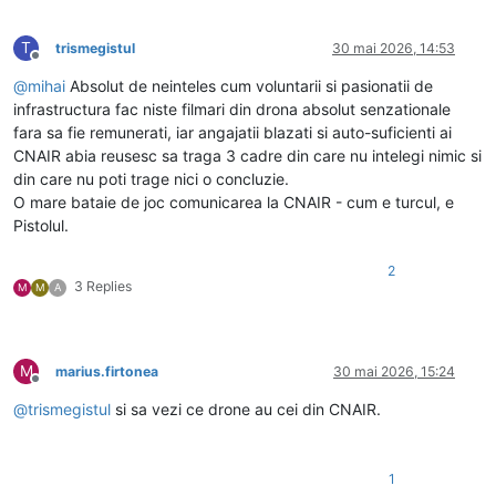
T
trismegistul
30 mai 2026, 14:53
Deconectat
@
mihai
Absolut de neinteles cum voluntarii si pasionatii de
infrastructura fac niste filmari din drona absolut senzationale
fara sa fie remunerati, iar angajatii blazati si auto-suficienti ai
CNAIR abia reusesc sa traga 3 cadre din care nu intelegi nimic si
din care nu poti trage nici o concluzie.
O mare bataie de joc comunicarea la CNAIR - cum e turcul, e
Pistolul.
2
3 Replies
M
M
A
M
marius.firtonea
30 mai 2026, 15:24
Deconectat
@
trismegistul
si sa vezi ce drone au cei din CNAIR.
1