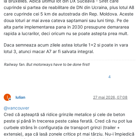
la Bruxelles. Adica ultimul lot din DX Suceava - Siret care
cuprinde si partea de reabilitare de DN din Ucraina, plus lotul A8
care cuprinde cei 5 km de autostrada din Rep. Moldova. Aceste
doua loturi ar mai avea cateva saptamani sau luni timp. Pe de
alta parte implementarea pana in 2030 presupune demararea
rapida a lucrarilor, deci oricum nu se poate astepta prea mult.
Daca semneaza acum zilele astea loturile 1+2 si poate in vara
lotul 3, atunci macar A7 ar fi salvata integral.
Railway fan. But motorways have to be done first!
4
I
Iulian
27 mai 2026, 07:08
Deconectat
@
vancouver
Cred că așteaptă să ridice grinzile metalice și cele de beton
peste și până în trecerea peste calea ferată. Cred că nu pot lua
curbele strâns în configurația de transport grinzi (trailer +
extensie), așa că lasă zonele critice pt mai târziu. Nu-i împiedică