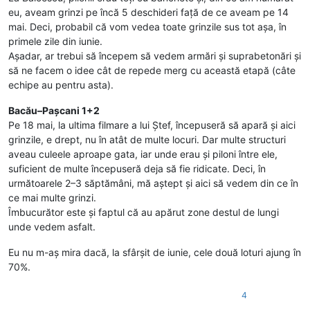
eu, aveam grinzi pe încă 5 deschideri față de ce aveam pe 14
mai. Deci, probabil că vom vedea toate grinzile sus tot așa, în
primele zile din iunie.
Așadar, ar trebui să începem să vedem armări și suprabetonări și
să ne facem o idee cât de repede merg cu această etapă (câte
echipe au pentru asta).
Bacău–Pașcani 1+2
Pe 18 mai, la ultima filmare a lui Ștef, începuseră să apară și aici
grinzile, e drept, nu în atât de multe locuri. Dar multe structuri
aveau culeele aproape gata, iar unde erau și piloni între ele,
suficient de multe începuseră deja să fie ridicate. Deci, în
următoarele 2–3 săptămâni, mă aștept și aici să vedem din ce în
ce mai multe grinzi.
Îmbucurător este și faptul că au apărut zone destul de lungi
unde vedem asfalt.
Eu nu m-aș mira dacă, la sfârșit de iunie, cele două loturi ajung în
70%.
4