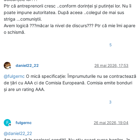
Ptr că antreprenorii cresc ..conform dorinței și putinței lor. Nu îi
poate impune autoritatea. După aceea ..colegul de mai sus
striga ...comuniștii.
Avem logică ???măcar la nivel de discurs??? Ptr că mie îmi apare
o schismă.
5
daniel22_22
26 mai 2026, 17:53
Deconectat
@
fulgernc
O mică specificație: Împrumuturile nu se contractează
de țări cu AAA ci de Comisia Europeană. Comisia emite bonduri
și are un rating AAA.
3
F
fulgernc
26 mai 2026, 19:04
Deconectat
@
daniel22_22
Am spus că în aceleași condiții. Nu știu exact sursa banilor , în