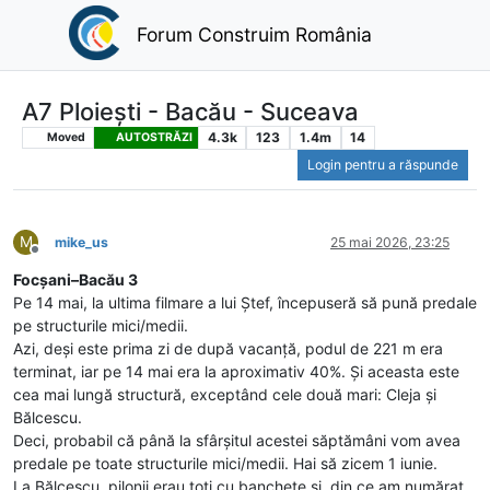
Forum Construim România
A7 Ploiești - Bacău - Suceava
4.3k
123
1.4m
14
Moved
AUTOSTRĂZI
Login pentru a răspunde
M
mike_us
25 mai 2026, 23:25
Deconectat
Focșani–Bacău 3
Pe 14 mai, la ultima filmare a lui Ștef, începuseră să pună predale
pe structurile mici/medii.
Azi, deși este prima zi de după vacanță, podul de 221 m era
terminat, iar pe 14 mai era la aproximativ 40%. Și aceasta este
cea mai lungă structură, exceptând cele două mari: Cleja și
Bălcescu.
Deci, probabil că până la sfârșitul acestei săptămâni vom avea
predale pe toate structurile mici/medii. Hai să zicem 1 iunie.
La Bălcescu, pilonii erau toți cu banchete și, din ce am numărat