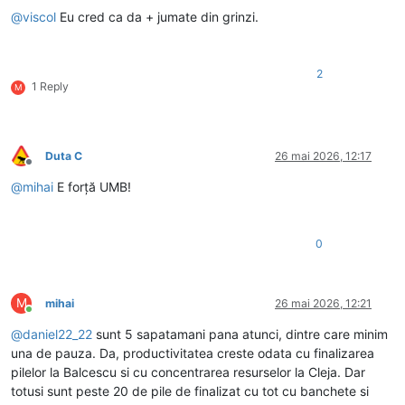
@
viscol
Eu cred ca da + jumate din grinzi.
2
1 Reply
M
Duta C
26 mai 2026, 12:17
Deconectat
@
mihai
E forță UMB!
0
M
mihai
26 mai 2026, 12:21
Conectat
@
daniel22_22
sunt 5 sapatamani pana atunci, dintre care minim
una de pauza. Da, productivitatea creste odata cu finalizarea
pilelor la Balcescu si cu concentrarea resurselor la Cleja. Dar
totusi sunt peste 20 de pile de finalizat cu tot cu banchete si