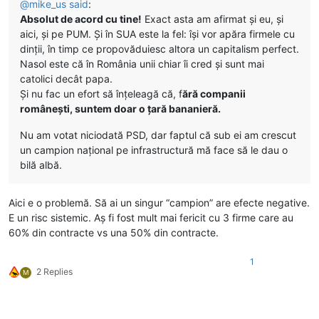
@
mike_us
said
:
Absolut de acord cu tine!
Exact asta am afirmat și eu, și
aici, și pe PUM. Și în SUA este la fel: își vor apăra firmele cu
dinții, în timp ce propovăduiesc altora un capitalism perfect.
Nasol este că în România unii chiar îi cred și sunt mai
catolici decât papa.
Și nu fac un efort să înțeleagă că, f
ără companii
românești, suntem doar o țară bananieră.
Nu am votat niciodată PSD, dar faptul că sub ei am crescut
un campion național pe infrastructură mă face să le dau o
bilă albă.
Aici e o problemă. Să ai un singur “campion” are efecte negative.
E un risc sistemic. Aș fi fost mult mai fericit cu 3 firme care au
60% din contracte vs una 50% din contracte.
1
2 Replies
M