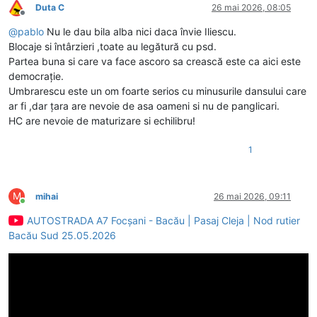
Duta C
26 mai 2026, 08:05
Deconectat
@
pablo
Nu le dau bila alba nici daca învie Iliescu.
Blocaje si întârzieri ,toate au legătură cu psd.
Partea buna si care va face ascoro sa crească este ca aici este
democrație.
Umbrarescu este un om foarte serios cu minusurile dansului care
ar fi ,dar țara are nevoie de asa oameni si nu de panglicari.
HC are nevoie de maturizare si echilibru!
1
M
mihai
26 mai 2026, 09:11
Conectat
AUTOSTRADA A7 Focșani - Bacău | Pasaj Cleja | Nod rutier
Bacău Sud 25.05.2026