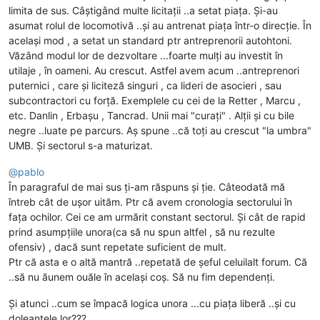
limita de sus. Câștigând multe licitații ..a setat piața. Și-au
asumat rolul de locomotivă ..și au antrenat piața într-o direcție. În
același mod , a setat un standard ptr antreprenorii autohtoni.
Văzând modul lor de dezvoltare ...foarte mulți au investit în
utilaje , în oameni. Au crescut. Astfel avem acum ..antreprenori
puternici , care și liciteză singuri , ca lideri de asocieri , sau
subcontractori cu forță. Exemplele cu cei de la Retter , Marcu ,
etc. Danlin , Erbașu , Tancrad. Unii mai "curați" . Alții și cu bile
negre ..luate pe parcurs. Aș spune ..că toți au crescut "la umbra"
UMB. Și sectorul s-a maturizat.
@
pablo
În paragraful de mai sus ți-am răspuns și ție. Câteodată mă
întreb cât de ușor uităm. Ptr că avem cronologia sectorului în
fața ochilor. Cei ce am urmărit constant sectorul. Și cât de rapid
prind asumpțiile unora(ca să nu spun altfel , să nu rezulte
ofensiv) , dacă sunt repetate suficient de mult.
Ptr că asta e o altă mantră ..repetată de șeful celuilalt forum. Că
..să nu ăunem ouăle în același coș. Să nu fim dependenți.
Și atunci ..cum se împacă logica unora ...cu piața liberă ..și cu
doleanțele lor???