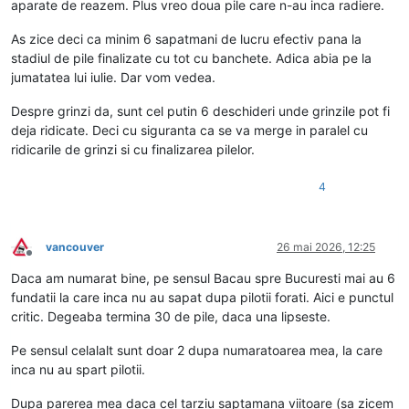
aparate de reazem. Plus vreo doua pile care n-au inca radiere.
As zice deci ca minim 6 sapatmani de lucru efectiv pana la
stadiul de pile finalizate cu tot cu banchete. Adica abia pe la
jumatatea lui iulie. Dar vom vedea.
Despre grinzi da, sunt cel putin 6 deschideri unde grinzile pot fi
deja ridicate. Deci cu siguranta ca se va merge in paralel cu
ridicarile de grinzi si cu finalizarea pilelor.
4
vancouver
26 mai 2026, 12:25
Deconectat
Daca am numarat bine, pe sensul Bacau spre Bucuresti mai au 6
fundatii la care inca nu au sapat dupa pilotii forati. Aici e punctul
critic. Degeaba termina 30 de pile, daca una lipseste.
Pe sensul celalalt sunt doar 2 dupa numaratoarea mea, la care
inca nu au spart pilotii.
Dupa parerea mea daca cel tarziu saptamana viitoare (sa zicem