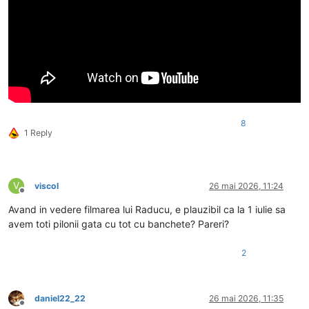
8
1 Reply
V
viscol
26 mai 2026, 11:24
Deconectat
Avand in vedere filmarea lui Raducu, e plauzibil ca la 1 iulie sa
avem toti pilonii gata cu tot cu banchete? Pareri?
2
daniel22_22
26 mai 2026, 11:35
Deconectat