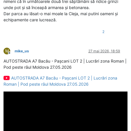
nimeni că în următoarele două trei săptămâni să ridice grinzi
unde pot și să înceapă armarea și betonarea.
Dar parca au lăsat-o mai moale la Cleja, mai putini oameni și
echipamente care lucrează.
2
M
mike_us
27 mai 2026, 18:59
Deconectat
AUTOSTRADA A7 Bacău - Pașcani LOT 2 | Lucrări zona Roman |
Pod peste râul Moldova 27.05.2026
AUTOSTRADA A7 Bacău - Pașcani LOT 2 | Lucrări zona
Roman | Pod peste râul Moldova 27.05.2026