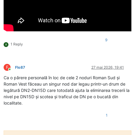
9
1 Reply
A
F
Flo87
27 mai 2026, 19:41
Conectat
Ca o părere personală în loc de cele 2 noduri Roman Sud și
Roman Vest făceau un singur nod dar legau printr-un drum de
legătură DN2-DN15D care totodată ajuta la eliminarea trecerii la
nivel pe DN15D și scotea și traficul de DN pe o bucată din
localitate.
1