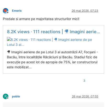
Emeric
26 mai 2026, 07:23
Deconectat
Predale si armare pe majoritatea structurilor mici!
8.2K views · 111 reactions | 🎥 Imagini aeriene de pe Lotul 3 al...
🎥 Imagini aeriene de pe Lotul 3 al autostrăzii A7, Focșani -
Bacău, între localitățile Răcăciuni și Bacău. Stadiul fizic de
execuție pe acest lot de apropie de 75%, iar constructorul
este mobilizat...
3
P
pablo
26 mai 2026, 07:55
Deconectat