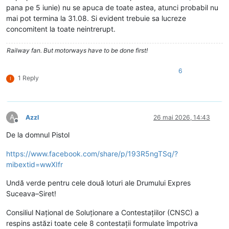
pana pe 5 iunie) nu se apuca de toate astea, atunci probabil nu
mai pot termina la 31.08. Si evident trebuie sa lucreze
concomitent la toate neintrerupt.
Railway fan. But motorways have to be done first!
6
1 Reply
I
A
Azzl
26 mai 2026, 14:43
Deconectat
De la domnul Pistol
https://www.facebook.com/share/p/193R5ngTSq/?
mibextid=wwXIfr
Undă verde pentru cele două loturi ale Drumului Expres
Suceava–Siret!
Consiliul Național de Soluționare a Contestațiilor (CNSC) a
respins astăzi toate cele 8 contestații formulate împotriva