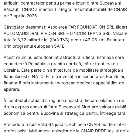
atribuirii contractelor pentru primele loturi dintre Suceava și
Bălcăuți. CNSC a menținut integral rezultatul stabilit de CNAIR
pe 7 aprilie 2026.
Câștigător desemnat: Asocierea FAR FOUNDATION SRL (lider) –
AUTOMAGISTRAL PIVDEN SRL – LINCOR TRANS SRL. Valoare
totală: 3,72 miliarde lei (fără TVA) pentru 43,05 km. Finanțare
prin programul european SAFE.
Acest drum nu este doar infrastructură rutieră. Este axa care
conectează România la granița nordică, către frontiera cu
Ucraina. Este parte din arhitectura de mobilitate strategică a
flancului estic NATO. Este o investiție în securitatea României,
finanțată prin instrumentul european dedicat capacităților de
apărare.
În contextul actual din regiunea noastră, fiecare kilometru de
drum expres construit între Suceava și Siret are valoare dublă:
economică pentru Bucovina și strategică pentru întreaga țară.
Procedura a fost validată juridic. Echipele CNAIR au derulat-o
profesionist. Mulțumesc colegilor de la CNAIR DRDP Iași și de la