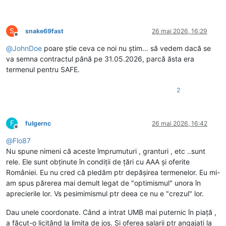
S
snake69fast
26 mai 2026, 16:29
Deconectat
@
JohnDoe
poare știe ceva ce noi nu știm... să vedem dacă se
va semna contractul până pe 31.05.2026, parcă ăsta era
termenul pentru SAFE.
2
F
fulgernc
26 mai 2026, 16:42
Deconectat
@
Flo87
Nu spune nimeni că aceste împrumuturi , granturi , etc ..sunt
rele. Ele sunt obținute în condiții de țări cu AAA și oferite
României. Eu nu cred că pledăm ptr depășirea termenelor. Eu mi-
am spus părerea mai demult legat de "optimismul" unora în
aprecierile lor. Vs pesimimismul ptr deea ce nu e "crezul" lor.
Dau unele coordonate. Când a intrat UMB mai puternic în piață ,
a făcut-o licitând la limita de jos. Și oferea salarii ptr angajați la