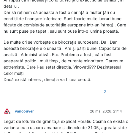
detaliu .
Dar să reținem că aceasta a fost o cerință a multor țări cu
condiții de finanțare inferioare. Sunt foarte multe lucruri bune
făcute de comisie(de autoritățile europene într-un întreg) . Care
nu sunt puse pe tapet , sau sunt puse într-o lumină proastă.
De multe ori se vorbește de birocrația europeană. Da . Dar
această birocrație e o unealtă . Are și părți bune. Capacitate de
analiză . Administrativă . Etc. Problema a fost , că a fost
acaparată politic , mult timp , de curente minoritare. Oarecum
extremiste. Care i-au setat direcția. Vinovații??? Dezinteresul
celor mulți.
Dacă există interes , direcția va fi cea cerută.
2
vancouver
26 mai 2026, 21:14
Deconectat
Legat de loturile de granita,a explicat Horatiu Cosma ca exista o
varianta cu o usoara amanare si dincolo de 31.05, agreata si de