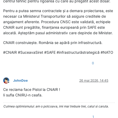
centrul tehnic pentru rigoarea cu care au pregătit acest dosar.
Pentru a putea semna contractele și a demara proiectarea, este
necesar ca Ministerul Transporturilor să asigure creditele de
angajament aferente. Procedura CNSC este validată, echipele
CNAIR sunt pregătite, finanțarea europeană prin SAFE este
alocată. Așteptăm pasul administrativ care depinde de Minister.
CNAIR construiește. România se apără prin infrastructură.
#CNAIR #SuceavaSiret #SAFE #infrastructurăstrategică #NATO
0
JohnDoe
26 mai 2026, 14:45
Deconectat
Ce reclama face Pistol la CNAIR !
Ii sufla CNIRU-n ceafa.
Culmea optimismului: am o potcoava, imi mai trebuie trei, calul si caruta.
1