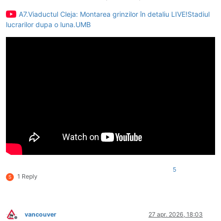
A7.Viaductul Cleja: Montarea grinzilor în detaliu LIVE!Stadiul
lucrarilor dupa o luna.UMB
5
1 Reply
S
vancouver
27 apr. 2026, 18:03