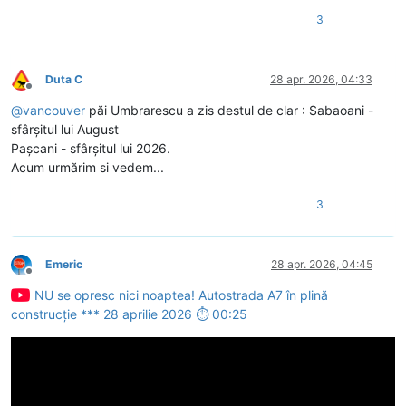
3
Duta C
28 apr. 2026, 04:33
Deconectat
@
vancouver
păi Umbrarescu a zis destul de clar : Sabaoani -
sfârșitul lui August
Pașcani - sfârșitul lui 2026.
Acum urmărim si vedem...
3
Emeric
28 apr. 2026, 04:45
Deconectat
NU se opresc nici noaptea! Autostrada A7 în plină
construcție *** 28 aprilie 2026 ⏱ 00:25