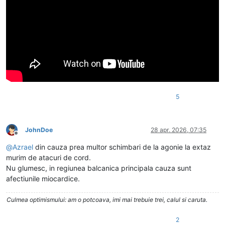
5
JohnDoe
28 apr. 2026, 07:35
Deconectat
@
Azrael
din cauza prea multor schimbari de la agonie la extaz
murim de atacuri de cord.
Nu glumesc, in regiunea balcanica principala cauza sunt
afectiunile miocardice.
Culmea optimismului: am o potcoava, imi mai trebuie trei, calul si caruta.
2