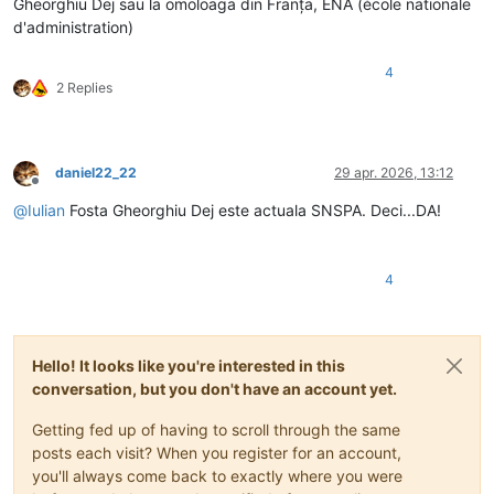
Gheorghiu Dej sau la omoloaga din Franța, ENA (école nationale
d'administration)
4
2 Replies
daniel22_22
29 apr. 2026, 13:12
Deconectat
@
Iulian
Fosta Gheorghiu Dej este actuala SNSPA. Deci...DA!
4
Hello! It looks like you're interested in this
conversation, but you don't have an account yet.
Getting fed up of having to scroll through the same
posts each visit? When you register for an account,
you'll always come back to exactly where you were