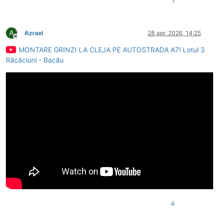
1
A
Azrael
28 apr. 2026, 14:25
Deconectat
MONTARE GRINZI LA CLEJA PE AUTOSTRADA A7! Lotul 3
Răcăciuni - Bacău
4