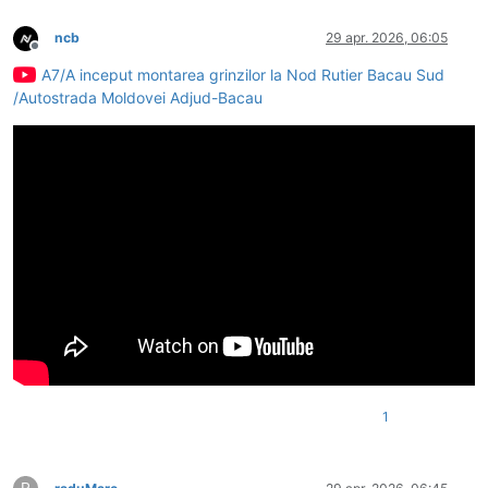
ncb
29 apr. 2026, 06:05
Deconectat
A7/A inceput montarea grinzilor la Nod Rutier Bacau Sud
/Autostrada Moldovei Adjud-Bacau
1