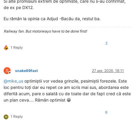
Si alte promisiuni extrem de optimiste, care nu s-au confirmat,
de ex pe DX12.
Eu rămân la opinia ca Adjud -Bacău da, restul ba.
Railway fan. But motorways have to be done first!
3
1 Reply
S
snake69fast
27 apr. 2026, 18:11
Deconectat
@
mike_us
optimiștii vor vedea grinzile, pesimiștii forezele. Este
loc pentru toți dar eu repet ce am scris mai sus, abordarea este
diferită acum, pare o salată cu de toate dar de fapt cred că este
un plan ceva.... Rămân optimist 😁
6
1 Reply
M