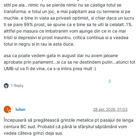
stiti pe aia...nimic nu se pierde nimic nu se castiga totul se
transforma. e totul un joc, e mai palpitant asa cu termene si pe
muchie. e bine in viata sa privesti optimist, si chiar daca un lucru
ti se pare 99% prost, se spune ca e bine sa te uiti la celalalt..1%.
alttfel pe masura ce imbatranim vom ajunge din ce in ce mai
tristi si depresivi si prost inauntru. critica continua si a veadea
totul in negru si in rau la asta duce.
asa ca poate vedem gata in august dar nu avem jaloane
aprobate prin parlament...si ca sa ne destindem putin...atunci tot
UMB-ul va fi de vina..ca s-a intins prea mult :)
2
1 Reply
I
Iulian
28 apr. 2026, 01:03
Deconectat
Începuseră să pregătească grinzile metalice pt pasajul de langa
centura BC sud. Probabil că până la sfârșitul săptămânii vom
vedea câteva grinzi deja sus.