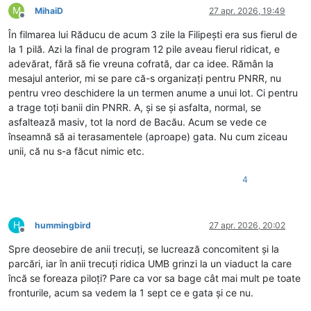
M
MihaiD
27 apr. 2026, 19:49
Deconectat
În filmarea lui Răducu de acum 3 zile la Filipești era sus fierul de
la 1 pilă. Azi la final de program 12 pile aveau fierul ridicat, e
adevărat, fără să fie vreuna cofrată, dar ca idee. Rămân la
mesajul anterior, mi se pare că-s organizați pentru PNRR, nu
pentru vreo deschidere la un termen anume a unui lot. Ci pentru
a trage toți banii din PNRR. A, și se și asfalta, normal, se
asfaltează masiv, tot la nord de Bacău. Acum se vede ce
înseamnă să ai terasamentele (aproape) gata. Nu cum ziceau
unii, că nu s-a făcut nimic etc.
4
H
hummingbird
27 apr. 2026, 20:02
Deconectat
Spre deosebire de anii trecuți, se lucrează concomitent și la
parcări, iar în anii trecuți ridica UMB grinzi la un viaduct la care
încă se foreaza piloți? Pare ca vor sa bage cât mai mult pe toate
fronturile, acum sa vedem la 1 sept ce e gata și ce nu.