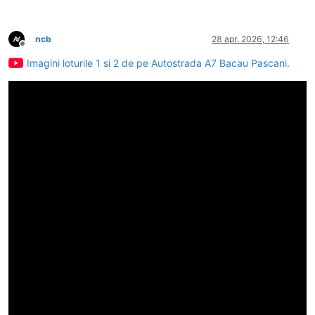
ncb
28 apr. 2026, 12:46
Deconectat
Imagini loturile 1 si 2 de pe Autostrada A7 Bacau Pascani.