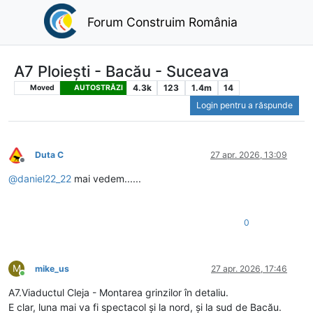
Forum Construim România
A7 Ploiești - Bacău - Suceava
4.3k
123
1.4m
14
Moved
AUTOSTRĂZI
Login pentru a răspunde
Duta C
27 apr. 2026, 13:09
Deconectat
@
daniel22_22
mai vedem......
0
M
mike_us
27 apr. 2026, 17:46
Conectat
A7.Viaductul Cleja - Montarea grinzilor în detaliu.
E clar, luna mai va fi spectacol și la nord, și la sud de Bacău.