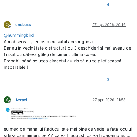
4
O
oneLess
27 apr. 2026, 20:16
Deconectat
@
hummingbird
Am observat și eu asta cu suitul acelor grinzi.
Dar au în vecinătate o structură cu 3 deschideri și mai aveau de
finisat cu câteva găleți de ciment ultima culee.
Probabil până se usca cimentul au zis să nu se plictisească
macaralele !
3
A
Azrael
27 apr. 2026, 21:58
Deconectat
eu meg pe mana lui Raducu. stie mai bine ce vede la fata locului
si le-a cam nimerit pe A7. ca va fi august, ca va fi decembrie...o