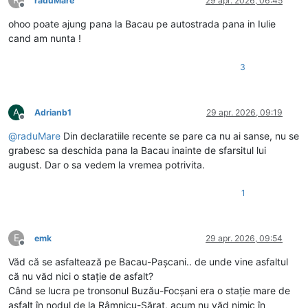
R
raduMare
29 apr. 2026, 06:45
Deconectat
ohoo poate ajung pana la Bacau pe autostrada pana in Iulie
cand am nunta !
3
A
Adrianb1
29 apr. 2026, 09:19
Deconectat
@
raduMare
Din declaratiile recente se pare ca nu ai sanse, nu se
grabesc sa deschida pana la Bacau inainte de sfarsitul lui
august. Dar o sa vedem la vremea potrivita.
1
E
emk
29 apr. 2026, 09:54
Deconectat
Văd că se asfaltează pe Bacau-Pașcani.. de unde vine asfaltul
că nu văd nici o stație de asfalt?
Când se lucra pe tronsonul Buzău-Focșani era o stație mare de
asfalt în nodul de la Râmnicu-Sărat, acum nu văd nimic în