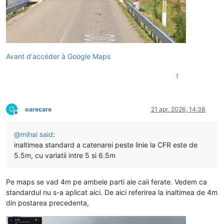
Avant d'accéder à Google Maps
1
O
oarecare
21 apr. 2026, 14:38
Deconectat
@
mihai
said
:
inaltimea standard a catenarei peste linie la CFR este de
5.5m, cu variatii intre 5 si 6.5m
Pe maps se vad 4m pe ambele parti ale caii ferate. Vedem ca
standardul nu s-a aplicat aici. De aici referirea la inaltimea de 4m
din postarea precedenta,