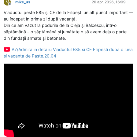
M
mike_us
20 apr. 2026, 16:09
Deconectat
Viaductul peste E85 și CF de la Filipești un alt punct important —
au început în prima zi după vacanță.
Din ce am văzut la podurile de la Cleja și Bălcescu, într-o
săptămână – o săptămână și jumătate o să avem deja o parte
din fundații armate și betonate.
A7/Admira in detaliu Viaductul E85 si CF Filipesti dupa o luna
si vacanta de Paste.20.04