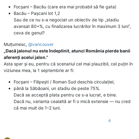
Focșani – Bacău (care era mai probabil să fie gata)
Bacău – Pașcani lot 1,2
Sau de ce nu s-a negociat un obiectiv de tip „stadiu
avansat 80+%, cu finalizarea lucrărilor în maximum 3 luni”,
ceva de genul?
Mulțumesc,
@
vancouver
„Dacă jalonul nu este îndeplinit, atunci România pierde banii
aferenți acelui jalon.”
Asta sper și eu, pentru că scenariul cel mai plauzibil, cel puțin în
viziunea mea, la 1 septembrie ar fi:
Focșani – Filipești / Roman Sud deschis circulației;
până la Săbăoani, un stadiu de peste 75%.
Dacă se acceptă plata pentru ce s-a lucrat, e bine.
Dacă nu, varianta cealaltă ar fi o mică extensie — nu cred
că mai mult de 1–2 luni.
4