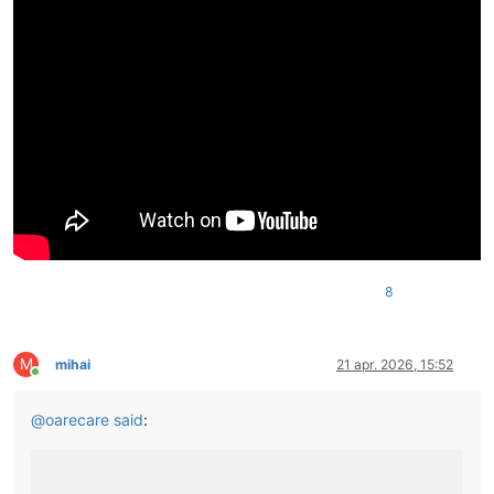
8
M
mihai
21 apr. 2026, 15:52
Conectat
@
oarecare
said
: