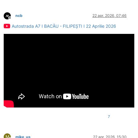
ncb
22 apr. 2026, 07:46
Deconectat
Autostrada A7 I BACĂU - FILIPEȘTI I 22 Aprilie 2026
7
M
mike_us
22 apr. 2026, 15:30