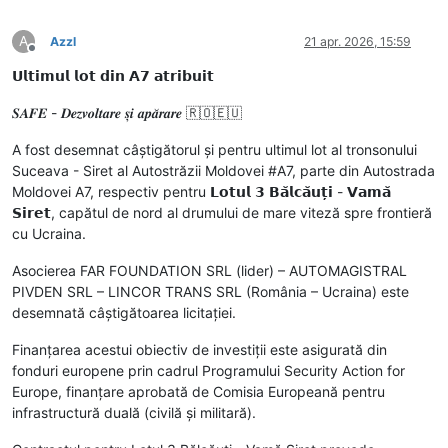
A
Azzl
21 apr. 2026, 15:59
Deconectat
𝗨𝗹𝘁𝗶𝗺𝘂𝗹 𝗹𝗼𝘁 𝗱𝗶𝗻 𝗔𝟳 𝗮𝘁𝗿𝗶𝗯𝘂𝗶𝘁
𝑺𝑨𝑭𝑬 - 𝑫𝒆𝒛𝒗𝒐𝒍𝒕𝒂𝒓𝒆 𝒔̦𝒊 𝒂𝒑𝒂̆𝒓𝒂𝒓𝒆 🇷🇴🇪🇺
A fost desemnat câștigătorul și pentru ultimul lot al tronsonului
Suceava - Siret al Autostrăzii Moldovei #A7, parte din Autostrada
Moldovei A7, respectiv pentru 𝗟𝗼𝘁𝘂𝗹 𝟯 𝗕𝗮̆𝗹𝗰𝗮̆𝘂𝘁̦𝗶 - 𝗩𝗮𝗺𝗮̆
𝗦𝗶𝗿𝗲𝘁, capătul de nord al drumului de mare viteză spre frontieră
cu Ucraina.
Asocierea FAR FOUNDATION SRL (lider) – AUTOMAGISTRAL
PIVDEN SRL – LINCOR TRANS SRL (România – Ucraina) este
desemnată câștigătoarea licitației.
Finanțarea acestui obiectiv de investiții este asigurată din
fonduri europene prin cadrul Programului Security Action for
Europe, finanțare aprobată de Comisia Europeană pentru
infrastructură duală (civilă și militară).