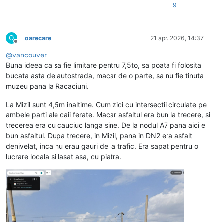
9
O
oarecare
21 apr. 2026, 14:37
Deconectat
@
vancouver
Buna ideea ca sa fie limitare pentru 7,5to, sa poata fi folosita
bucata asta de autostrada, macar de o parte, sa nu fie tinuta
muzeu pana la Racaciuni.
La Mizil sunt 4,5m inaltime. Cum zici cu intersectii circulate pe
ambele parti ale caii ferate. Macar asfaltul era bun la trecere, si
trecerea era cu cauciuc langa sine. De la nodul A7 pana aici e
bun asfaltul. Dupa trecere, in Mizil, pana in DN2 era asfalt
denivelat, inca nu erau gauri de la trafic. Era sapat pentru o
lucrare locala si lasat asa, cu piatra.