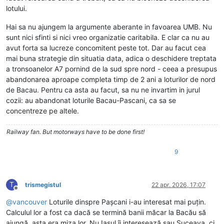
lotului.
Hai sa nu ajungem la argumente aberante in favoarea UMB. Nu
sunt nici sfinti si nici vreo organizatie caritabila. E clar ca nu au
avut forta sa lucreze concomitent peste tot. Dar au facut cea
mai buna strategie din situatia data, adica o deschidere treptata
a tronsoanelor A7 pornind de la sud spre nord - ceea a presupus
abandonarea aproape completa timp de 2 ani a loturilor de nord
de Bacau. Pentru ca asta au facut, sa nu ne invartim in jurul
cozii: au abandonat loturile Bacau-Pascani, ca sa se
concentreze pe altele.
Railway fan. But motorways have to be done first!
9
T
trismegistul
22 apr. 2026, 17:07
Deconectat
@
vancouver
Loturile dinspre Pașcani i-au interesat mai puțin.
Calculul lor a fost ca dacă se termină banii măcar la Bacău să
ajungă, asta era miza lor. Nu Iașul îi interesează sau Suceava, ci