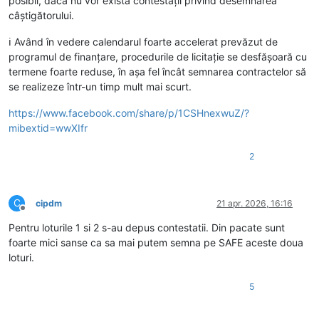
posibil, dacă nu vor exista contestații privind desemnarea
câștigătorului.
ℹ️ Având în vedere calendarul foarte accelerat prevăzut de
programul de finanțare, procedurile de licitație se desfășoară cu
termene foarte reduse, în așa fel încât semnarea contractelor să
se realizeze într-un timp mult mai scurt.
https://www.facebook.com/share/p/1CSHnexwuZ/?
mibextid=wwXIfr
2
C
cipdm
21 apr. 2026, 16:16
Deconectat
Pentru loturile 1 si 2 s-au depus contestatii. Din pacate sunt
foarte mici sanse ca sa mai putem semna pe SAFE aceste doua
loturi.
5