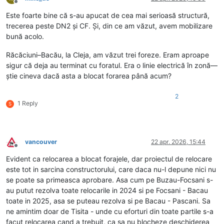
Deconectat
Este foarte bine că s-au apucat de cea mai serioasă structură,
trecerea peste DN2 și CF. Și, din ce am văzut, avem mobilizare
bună acolo.
Răcăciuni–Bacău, la Cleja, am văzut trei foreze. Eram aproape
sigur că deja au terminat cu foratul. Era o linie electrică în zonă—
știe cineva dacă asta a blocat forarea până acum?
2
1 Reply
S
vancouver
22 apr. 2026, 15:44
Deconectat
Evident ca relocarea a blocat forajele, dar proiectul de relocare
este tot in sarcina constructorului, care daca nu-l depune nici nu
se poate sa primeasca aprobare. Asa cum pe Buzau-Focsani s-
au putut rezolva toate relocarile in 2024 si pe Focsani - Bacau
toate in 2025, asa se puteau rezolva si pe Bacau - Pascani. Sa
ne amintim doar de Tisita - unde cu eforturi din toate partile s-a
facut relocarea cand a trebuit, ca sa nu blocheze deschiderea