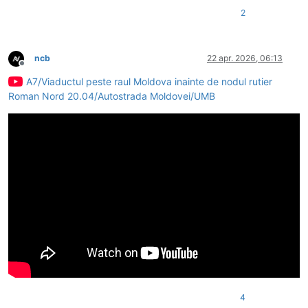
2
ncb
22 apr. 2026, 06:13
Deconectat
A7/Viaductul peste raul Moldova inainte de nodul rutier
Roman Nord 20.04/Autostrada Moldovei/UMB
4