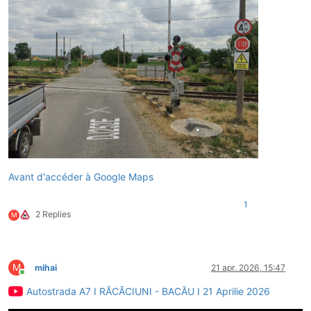
Avant d'accéder à Google Maps
1
2 Replies
M
M
mihai
21 apr. 2026, 15:47
Conectat
Autostrada A7 I RĂCĂCIUNI - BACĂU I 21 Aprilie 2026