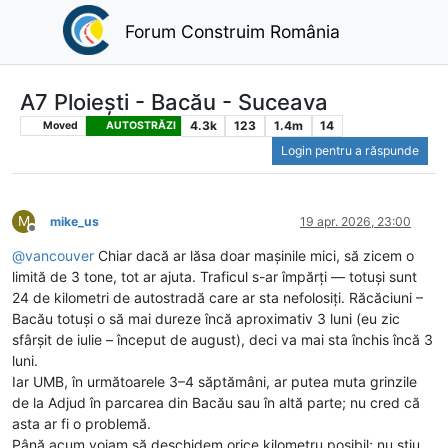
Forum Construim România
A7 Ploiești - Bacău - Suceava
4.3k
123
1.4m
14
Moved
AUTOSTRĂZI
Login pentru a răspunde
M
mike_us
19 apr. 2026, 23:00
Deconectat
@
vancouver
Chiar dacă ar lăsa doar mașinile mici, să zicem o
limită de 3 tone, tot ar ajuta. Traficul s-ar împărți — totuși sunt
24 de kilometri de autostradă care ar sta nefolosiți. Răcăciuni –
Bacău totuși o să mai dureze încă aproximativ 3 luni (eu zic
sfârșit de iulie – început de august), deci va mai sta închis încă 3
luni.
Iar UMB, în următoarele 3–4 săptămâni, ar putea muta grinzile
de la Adjud în parcarea din Bacău sau în altă parte; nu cred că
asta ar fi o problemă.
Până acum voiam să deschidem orice kilometru posibil; nu știu