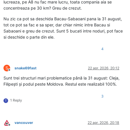
lucreaza, pe A8 nu fac mare lucru, toata compania aia se
concentreaza pe 30 km? Greu de crezut.
Nu zic ca pot sa deschida Bacau-Sabaoani pana la 31 august,
tot ce pot sa fac e sa sper, dar chiar nimic intre Bacau si
Sabaoani e greu de crezut. Sunt 5 bucati intre noduri, pot face
si deschide o parte din ele.
4
S
snake69fast
22 apr. 2026, 20:12
Deconectat
Sunt trei structuri mari problematice până la 31 august: Cleja,
Filipești și podul peste Moldova. Restul este realizabil 100%.
3
1 Reply
T
vancouver
22 apr. 2026, 20:18
Deconectat