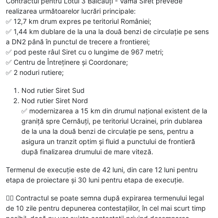
Contractul pentru Lotul 3 Bălcăuți - Vamă Siret prevede
realizarea următoarelor lucrări principale:
✅️ 12,7 km drum expres pe teritoriul României;
✅️ 1,44 km dublare de la una la două benzi de circulație pe sens
a DN2 până în punctul de trecere a frontierei;
✅️ pod peste râul Siret cu o lungime de 967 metri;
✅️ Centru de Întreținere și Coordonare;
✅️ 2 noduri rutiere;
Nod rutier Siret Sud
Nod rutier Siret Nord
✅️ modernizarea a 15 km din drumul național existent de la
graniță spre Cernăuți, pe teritoriul Ucrainei, prin dublarea
de la una la două benzi de circulație pe sens, pentru a
asigura un tranzit optim și fluid a punctului de frontieră
după finalizarea drumului de mare viteză.
Termenul de execuție este de 42 luni, din care 12 luni pentru
etapa de proiectare și 30 luni pentru etapa de execuție.
✍🏽 Contractul se poate semna după expirarea termenului legal
de 10 zile pentru depunerea contestațiilor, în cel mai scurt timp