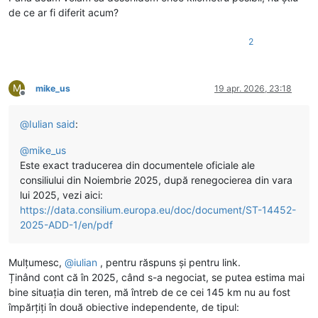
de ce ar fi diferit acum?
2
M
mike_us
19 apr. 2026, 23:18
Deconectat
@
Iulian
said
:
@
mike_us
Este exact traducerea din documentele oficiale ale
consiliului din Noiembrie 2025, după renegocierea din vara
lui 2025, vezi aici:
https://data.consilium.europa.eu/doc/document/ST-14452-
2025-ADD-1/en/pdf
Mulțumesc,
@
iulian
, pentru răspuns și pentru link.
Ținând cont că în 2025, când s-a negociat, se putea estima mai
bine situația din teren, mă întreb de ce cei 145 km nu au fost
împărțiți în două obiective independente, de tipul: