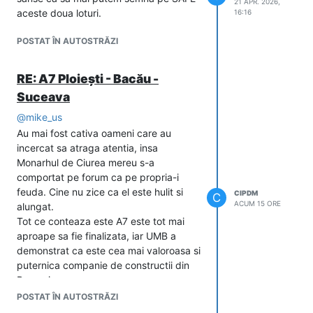
21 APR. 2026,
aceste doua loturi.
16:16
POSTAT ÎN AUTOSTRĂZI
RE: A7 Ploiești - Bacău -
Suceava
@
mike_us
Au mai fost cativa oameni care au
incercat sa atraga atentia, insa
Monarhul de Ciurea mereu s-a
comportat pe forum ca pe propria-i
feuda. Cine nu zice ca el este hulit si
CIPDM
C
ACUM 15 ORE
alungat.
Tot ce conteaza este A7 este tot mai
aproape sa fie finalizata, iar UMB a
demonstrat ca este cea mai valoroasa si
puternica companie de constructii din
Romania.
POSTAT ÎN AUTOSTRĂZI