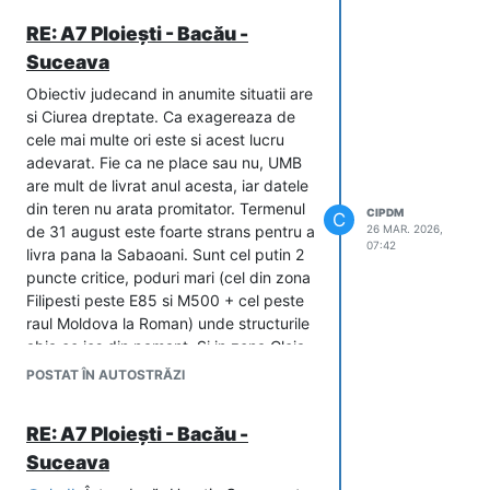
RE: A7 Ploiești - Bacău -
Suceava
Obiectiv judecand in anumite situatii are
si Ciurea dreptate. Ca exagereaza de
cele mai multe ori este si acest lucru
adevarat. Fie ca ne place sau nu, UMB
are mult de livrat anul acesta, iar datele
din teren nu arata promitator. Termenul
CIPDM
C
de 31 august este foarte strans pentru a
26 MAR. 2026,
07:42
livra pana la Sabaoani. Sunt cel putin 2
puncte critice, poduri mari (cel din zona
Filipesti peste E85 si M500 + cel peste
raul Moldova la Roman) unde structurile
abia ce ies din pamant. Si in zona Cleja
avem o structura foarte mare... Ca sa
POSTAT ÎN AUTOSTRĂZI
fac o gluma, cred ca la vara trebuie sa
facem o claca pentru a merge sa legam
RE: A7 Ploiești - Bacău -
fier la cele doua poduri.
Suceava