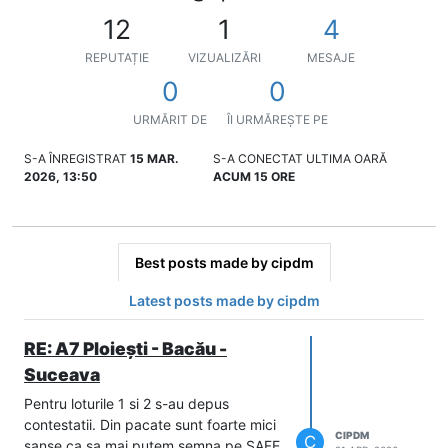
12
1
4
REPUTAȚIE
VIZUALIZĂRI
MESAJE
0
0
URMĂRIT DE
ÎI URMĂREȘTE PE
S-A ÎNREGISTRAT
15 MAR.
S-A CONECTAT ULTIMA OARĂ
2026, 13:50
ACUM 15 ORE
Best posts made by cipdm
Latest posts made by cipdm
RE: A7 Ploiești - Bacău -
Suceava
Pentru loturile 1 si 2 s-au depus
contestatii. Din pacate sunt foarte mici
CIPDM
C
sanse ca sa mai putem semna pe SAFE