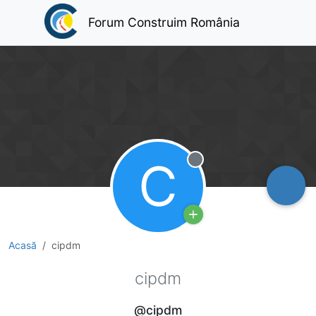
Forum Construim România
C
Deconectat
Acasă
cipdm
cipdm
@cipdm