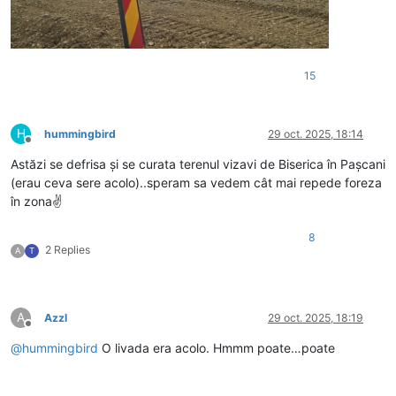
15
H
hummingbird
29 oct. 2025, 18:14
Deconectat
Astăzi se defrisa și se curata terenul vizavi de Biserica în Pașcani
(erau ceva sere acolo)..speram sa vedem cât mai repede foreza
în zona✌️
8
2 Replies
A
T
A
Azzl
29 oct. 2025, 18:19
Deconectat
@
hummingbird
O livada era acolo. Hmmm poate…poate