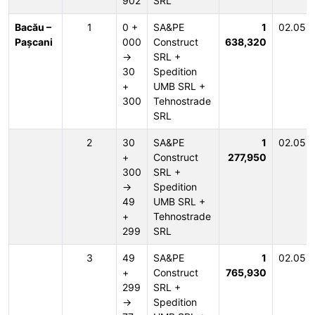
902
SRL
Bacău –
1
0 +
SA&PE
1
02.05.
Pașcani
000
Construct
638,320
→
SRL +
30
Spedition
+
UMB SRL +
300
Tehnostrade
SRL
2
30
SA&PE
1
02.05.
+
Construct
277,950
300
SRL +
→
Spedition
49
UMB SRL +
+
Tehnostrade
299
SRL
3
49
SA&PE
1
02.05.
+
Construct
765,930
299
SRL +
→
Spedition