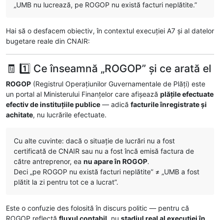
„UMB nu lucrează, pe ROGOP nu există facturi neplătite.”
Hai să o desfacem obiectiv, în contextul execuției A7 și al datelor
bugetare reale din CNAIR:
🧾 1️⃣ Ce înseamnă „ROGOP” și ce arată el
ROGOP
(Registrul Operațiunilor Guvernamentale de Plăți) este
un portal al Ministerului Finanțelor care afișează
plățile efectuate
efectiv de instituțiile publice
— adică
facturile înregistrate și
achitate
, nu lucrările efectuate.
Cu alte cuvinte: dacă o situație de lucrări nu a fost
certificată de CNAIR sau nu a fost încă emisă factura de
către antreprenor, ea
nu apare în ROGOP
.
Deci „pe ROGOP nu există facturi neplătite” ≠ „UMB a fost
plătit la zi pentru tot ce a lucrat”.
Este o confuzie des folosită în discurs politic — pentru că
ROGOP reflectă
fluxul contabil
, nu
stadiul real al execuției în