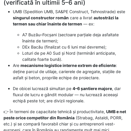
(verificată în ultimii 5–6 ani)
UMB (Spedition UMB, SA&PE Construct, Tehnostrade) este
singurul constructor român
care a livrat
autostrăzi la
termen sau chiar înainte de termen
— ex:
A7 Buzău–Focșani (sectoare parțiale deja asfaltate
înainte de termen);
DEx Bacău (finalizat cu 6 luni mai devreme);
Loturi de pe A0 Sud și Nord (terminări anticipate,
calitate foarte bună).
Are
mecanisme logistice interne extrem de eficiente
:
deține parcul de utilaje, carierele de agregate, stațiile de
asfalt și beton, propriile echipe de proiectare.
De obicei lucrează simultan pe
4–6 șantiere majore
, dar
fluxul de lucru e gândit modular — nu lucrează aceeași
echipă peste tot; are divizii regionale.
👉 În termeni de capacitate tehnică și productivitate,
UMB e net
peste orice competitor din România
(Strabag, Astaldi, PORR,
etc.) și se compară favorabil chiar și cu antreprenorii vest-
europeni, care în România au randamente mult mai mici.