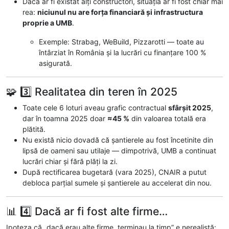
Dacă ar fi existat alți constructori, situația ar fi fost chiar mai
rea:
niciunul nu are forța financiară și infrastructura
proprie a UMB
.
Exemple: Strabag, WeBuild, Pizzarotti — toate au
întârziat în România și la lucrări cu finanțare 100 %
asigurată.
🧩 3️⃣ Realitatea din teren în 2025
Toate cele 6 loturi aveau grafic contractual
sfârșit 2025
,
dar în toamna 2025 doar
≈45 %
din valoarea totală era
plătită.
Nu există nicio dovadă că șantierele au fost încetinite din
lipsă de oameni sau utilaje — dimpotrivă, UMB a continuat
lucrări chiar și fără plăți la zi.
După rectificarea bugetară (vara 2025), CNAIR a putut
debloca parțial sumele și șantierele au accelerat din nou.
📊 4️⃣ Dacă ar fi fost alte firme…
Ipoteza că „dacă erau alte firme, terminau la timp” e nerealistă: