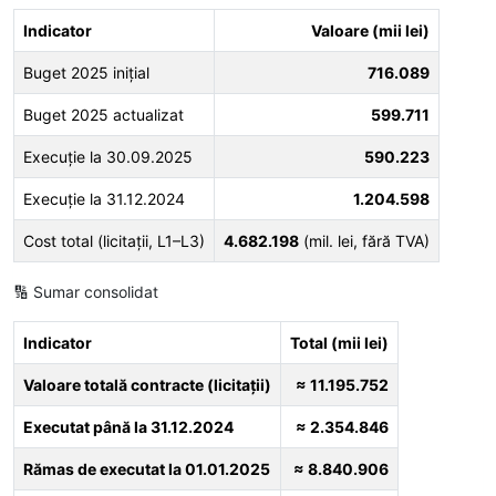
Indicator
Valoare (mii lei)
Buget 2025 inițial
716.089
Buget 2025 actualizat
599.711
Execuție la 30.09.2025
590.223
Execuție la 31.12.2024
1.204.598
Cost total (licitații, L1–L3)
4.682.198
(mil. lei, fără TVA)
🔢 Sumar consolidat
Indicator
Total (mii lei)
Valoare totală contracte (licitații)
≈ 11.195.752
Executat până la 31.12.2024
≈ 2.354.846
Rămas de executat la 01.01.2025
≈ 8.840.906