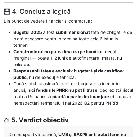
🧮 4. Concluzia logică
Din punct de vedere financiar și contractual:
Bugetul 2025
a fost
subdimensionat
față de obligațiile de
plată necesare pentru a termina toate cele 6 loturi la
termen.
Constructorul nu putea finaliza pe banii lui
, decât
marginal — poate 1–2 luni de autofinanțare limitată, nu
miliarde.
Responsabilitatea e exclusiv bugetară și de cashflow
public
, nu de execuție tehnică.
Dacă statul nu asigură creditele bugetare la începutul
anului,
nici fondurile PNRR nu pot fi trase
, deci există riscul
real ca România să
piardă o parte din finanțare
(din cauza
nerespectării termenului final 2026 Q2 pentru PNRR).
⚖️
5. Verdict obiectiv
Din perspectivă tehnică,
UMB și SA&PE ar fi putut termina