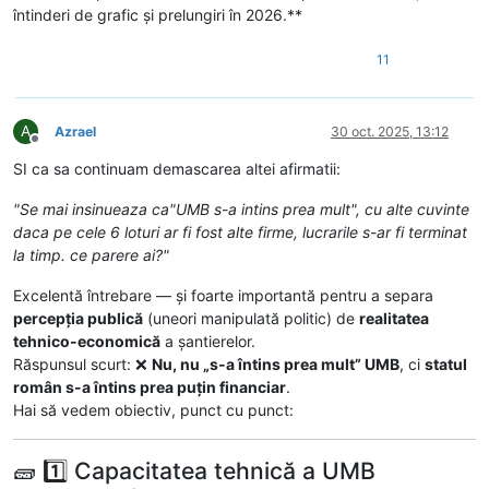
întinderi de grafic și prelungiri în 2026.**
11
A
Azrael
30 oct. 2025, 13:12
Deconectat
SI ca sa continuam demascarea altei afirmatii:
"Se mai insinueaza ca"UMB s-a intins prea mult", cu alte cuvinte
daca pe cele 6 loturi ar fi fost alte firme, lucrarile s-ar fi terminat
la timp. ce parere ai?"
Excelentă întrebare — și foarte importantă pentru a separa
percepția publică
(uneori manipulată politic) de
realitatea
tehnico-economică
a șantierelor.
Răspunsul scurt: ❌
Nu, nu „s-a întins prea mult” UMB
, ci
statul
român s-a întins prea puțin financiar
.
Hai să vedem obiectiv, punct cu punct:
🧱 1️⃣ Capacitatea tehnică a UMB