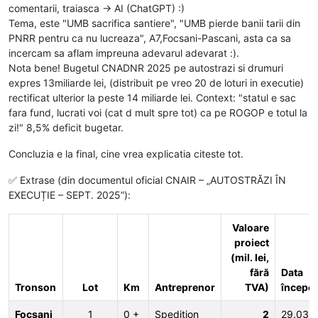
comentarii, traiasca -> AI (ChatGPT) :)
Tema, este "UMB sacrifica santiere", "UMB pierde banii tarii din
PNRR pentru ca nu lucreaza", A7,Focsani-Pascani, asta ca sa
incercam sa aflam impreuna adevarul adevarat :).
Nota bene! Bugetul CNADNR 2025 pe autostrazi si drumuri
expres 13miliarde lei, (distribuit pe vreo 20 de loturi in executie)
rectificat ulterior la peste 14 miliarde lei. Context: "statul e sac
fara fund, lucrati voi (cat d mult spre tot) ca pe ROGOP e totul la
zi!" 8,5% deficit bugetar.
Concluzia e la final, cine vrea explicatia citeste tot.
✅ Extrase (din documentul oficial CNAIR – „AUTOSTRĂZI ÎN
EXECUȚIE – SEPT. 2025”):
Valoare
proiect
(mil. lei,
fără
Data
Tronson
Lot
Km
Antreprenor
TVA)
începe
Focșani
1
0 +
Spedition
2
29.03.