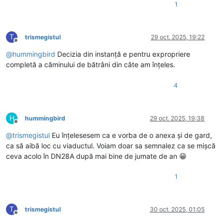
1
T
trismegistul
29 oct. 2025, 19:22
Deconectat
@
hummingbird
Decizia din instanță e pentru expropriere
completă a căminului de bătrâni din câte am înțeles.
4
H
hummingbird
29 oct. 2025, 19:38
Deconectat
@
trismegistul
Eu înțelesesem ca e vorba de o anexa și de gard,
ca să aibă loc cu viaductul. Voiam doar sa semnalez ca se mișcă
ceva acolo în DN28A după mai bine de jumate de an 😁
1
T
trismegistul
30 oct. 2025, 01:05
Deconectat