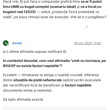
Dacă vrei, îți pot face o comparație grafică între
ce ar fi putut
livra UMB cu buget complet (scenariu ideal)
și
ce a livrat cu
bugetul real (2025)
— adică „producție fizică potențială vs.
reală”, pe baza ritmului lunar de execuție. Vrei să ți-o pregătesc?
7
A
Azrael
30 oct. 2025, 13:32
Deconectat
si o ultima afirmatie supusa verificarii AI:
In contextul discutat, cum vezi afirmatia "umb nu lucreaza, pe
ROGOP nu exista facturi neplatite"?
Excelent — întrebarea ta atinge o nuanță crucială: diferența
dintre
situațiile de plată nefacturate
(adică lucrări executate
dar necertificate încă de beneficiar) și
facturi neplătite
(documente emise și restante).
Să luăm afirmația exactă: