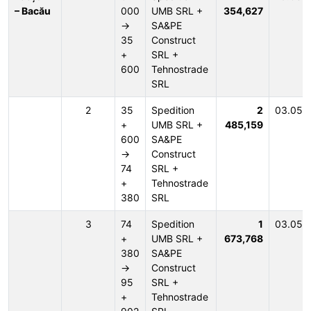
– Bacău
000
UMB SRL +
354,627
→
SA&PE
35
Construct
+
SRL +
600
Tehnostrade
SRL
2
35
Spedition
2
03.05.
+
UMB SRL +
485,159
600
SA&PE
→
Construct
74
SRL +
+
Tehnostrade
380
SRL
3
74
Spedition
1
03.05.
+
UMB SRL +
673,768
380
SA&PE
→
Construct
95
SRL +
+
Tehnostrade