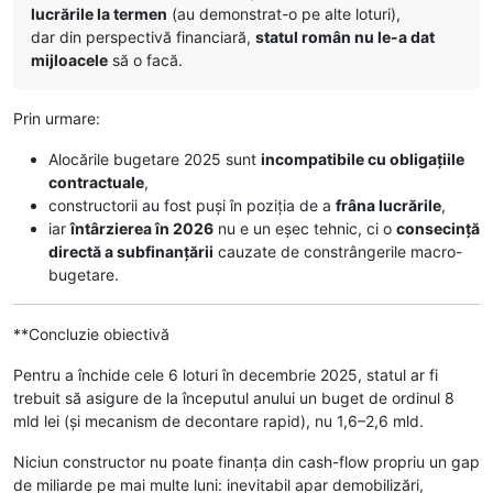
lucrările la termen
(au demonstrat-o pe alte loturi),
dar din perspectivă financiară,
statul român nu le-a dat
mijloacele
să o facă.
Prin urmare:
Alocările bugetare 2025 sunt
incompatibile cu obligațiile
contractuale
,
constructorii au fost puși în poziția de a
frâna lucrările
,
iar
întârzierea în 2026
nu e un eșec tehnic, ci o
consecință
directă a subfinanțării
cauzate de constrângerile macro-
bugetare.
**Concluzie obiectivă
Pentru a închide cele 6 loturi în decembrie 2025, statul ar fi
trebuit să asigure de la începutul anului un buget de ordinul 8
mld lei (și mecanism de decontare rapid), nu 1,6–2,6 mld.
Niciun constructor nu poate finanța din cash-flow propriu un gap
de miliarde pe mai multe luni: inevitabil apar demobilizări,