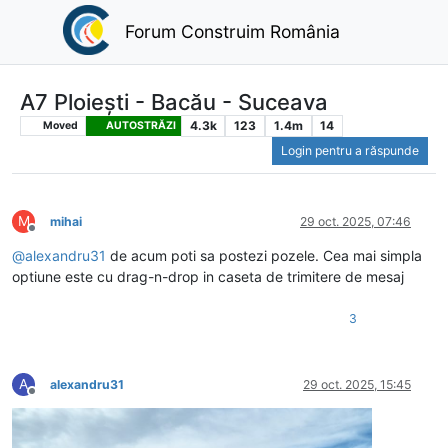
Forum Construim România
A7 Ploiești - Bacău - Suceava
4.3k
123
1.4m
14
Moved
AUTOSTRĂZI
Login pentru a răspunde
M
mihai
29 oct. 2025, 07:46
Deconectat
@
alexandru31
de acum poti sa postezi pozele. Cea mai simpla
optiune este cu drag-n-drop in caseta de trimitere de mesaj
3
A
alexandru31
29 oct. 2025, 15:45
Deconectat