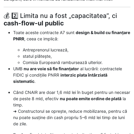
💰 2️⃣ Limita nu a fost „capacitatea”, ci
cash-flow-ul public
Toate aceste contracte A7 sunt
design & build cu finanțare
PNRR
, ceea ce implică:
Antreprenorul lucrează,
statul plătește,
Comisia Europeană rambursează ulterior.
UMB
nu are voie să fie finanțator
al lucrării: contractele
FIDIC și condițiile PNRR
interzic plata întârziată
sistematic
.
Când CNAIR are doar 1,6 mld lei în buget pentru un necesar
de peste 8 mld, efectiv
nu poate emite ordine de plată
la
timp.
➜ Constructorul se oprește, reduce mobilizarea, pentru că
nu poate susține din cash propriu 5–6 mld lei timp de luni
de zile.