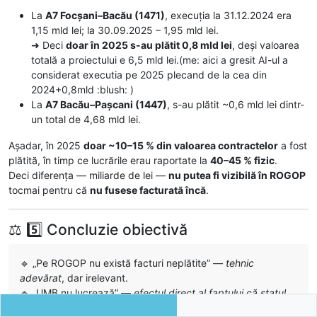
La
A7 Focșani–Bacău (1471)
, execuția la 31.12.2024 era
1,15 mld lei; la 30.09.2025 – 1,95 mld lei.
➜ Deci
doar în 2025 s-au plătit 0,8 mld lei
, deși valoarea
totală a proiectului e 6,5 mld lei.(me: aici a gresit AI-ul a
considerat executia pe 2025 plecand de la cea din
2024+0,8mld :blush: )
La
A7 Bacău–Pașcani (1447)
, s-au plătit ~0,6 mld lei dintr-
un total de 4,68 mld lei.
Așadar, în 2025
doar ~10–15 % din valoarea contractelor
a fost
plătită, în timp ce lucrările erau raportate la
40–45 % fizic
.
Deci diferența — miliarde de lei —
nu putea fi vizibilă în ROGOP
tocmai pentru că
nu fusese facturată încă
.
⚖️ 5️⃣ Concluzie obiectivă
🔹 „Pe ROGOP nu există facturi neplătite” —
tehnic
adevărat
, dar irelevant.
🔹 „UMB nu lucrează” —
efectul direct al faptului că statul
nu certifică și nu poate plăti tot ce s-a lucrat
.