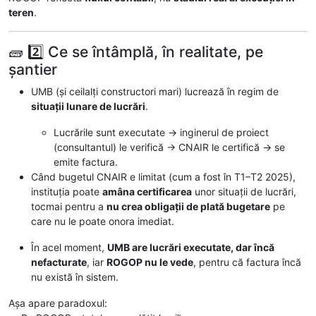
teren
.
🧱 2️⃣ Ce se întâmplă, în realitate, pe
șantier
UMB (și ceilalți constructori mari) lucrează în regim de
situații lunare de lucrări
.
Lucrările sunt executate → inginerul de proiect
(consultantul) le verifică → CNAIR le certifică → se
emite factura.
Când bugetul CNAIR e limitat (cum a fost în T1–T2 2025),
instituția poate
amâna certificarea
unor situații de lucrări,
tocmai pentru a
nu crea obligații de plată bugetare
pe
care nu le poate onora imediat.
În acel moment,
UMB are lucrări executate, dar încă
nefacturate
, iar
ROGOP nu le vede
, pentru că factura încă
nu există în sistem.
Așa apare paradoxul: