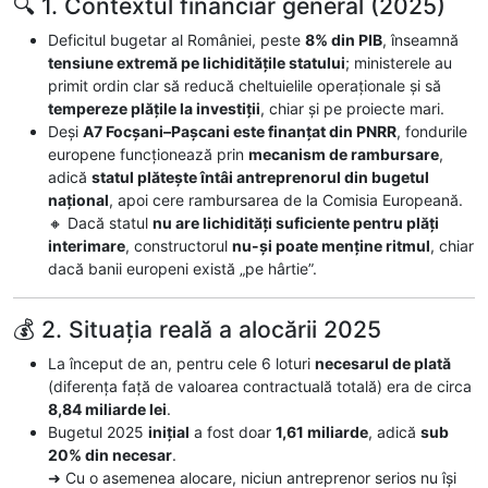
🔍 1. Contextul financiar general (2025)
Deficitul bugetar al României, peste
8% din PIB
, înseamnă
tensiune extremă pe lichiditățile statului
; ministerele au
primit ordin clar să reducă cheltuielile operaționale și să
tempereze plățile la investiții
, chiar și pe proiecte mari.
Deși
A7 Focșani–Pașcani este finanțat din PNRR
, fondurile
europene funcționează prin
mecanism de rambursare
,
adică
statul plătește întâi antreprenorul din bugetul
național
, apoi cere rambursarea de la Comisia Europeană.
🔸 Dacă statul
nu are lichidități suficiente pentru plăți
interimare
, constructorul
nu-și poate menține ritmul
, chiar
dacă banii europeni există „pe hârtie”.
💰 2. Situația reală a alocării 2025
La început de an, pentru cele 6 loturi
necesarul de plată
(diferența față de valoarea contractuală totală) era de circa
8,84 miliarde lei
.
Bugetul 2025
inițial
a fost doar
1,61 miliarde
, adică
sub
20% din necesar
.
➜ Cu o asemenea alocare, niciun antreprenor serios nu își