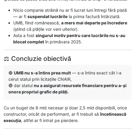
Nicio companie străină nu ar fi lucrat luni întregi fără plată
— ar fi
suspendat lucrările
la prima factură întârziată.
UMB, fiind românească,
a mers mai departe pe încredere
(știind că plățile vor veni ulterior).
Asta a fost
singurul motiv pentru care lucrările nu s-au
blocat complet
în primăvara 2025.
⚖️ Concluzie obiectivă
🟢
UMB nu s-a întins prea mult
— s-a întins exact cât i-a
cerut statul prin licitațiile CNAIR,
🔴 dar statul
nu a asigurat resursele financiare pentru a-și
onora propriul grafic de plăți.
Cu un buget de 8 mld necesar și doar 2,5 mld disponibili, orice
constructor, oricât de performant, ar fi trebuit să
încetinească
execuția
, altfel ar fi intrat pe pierdere.