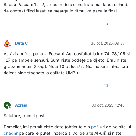
Bacau Pascani 1 si 2, iar celor de aici nu li s-a mai facut schimb
de context fiind lasati sa mearga in ritmul lor pana la final.
2
Duta C
30 oct. 2025, 09:37
Deconectat
Astăzi am fost pana la Focșani. Au reasfaltat la km 74, 78,105 și
127 pe ambele sensuri. Sunt niște podețe de dj etc. Erau niște
gropane acum 2 sapt. Nota 10 pt lucrări. Nici nu se simte.....au
ridicat bine ștacheta la calitate UMB-ul.
13
A
Azrael
30 oct. 2025, 12:46
Deconectat
Salutare, primul post.
Domnilor, imi permit niste date (obtinute din
pdf
-uri de pe site-ul
cnadnr
pe care le puteti incerca si voi pe alte AI-uri) si niste