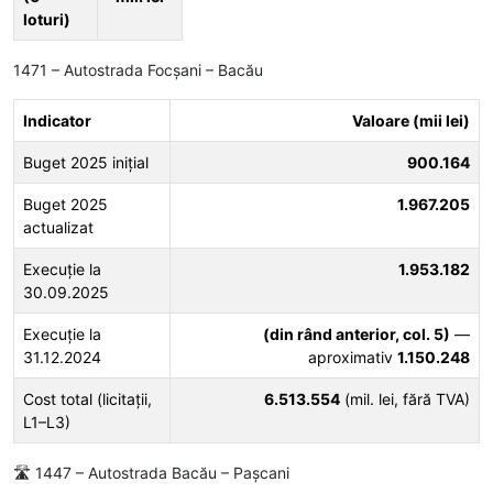
loturi)
1471 – Autostrada Focșani – Bacău
Indicator
Valoare (mii lei)
Buget 2025 inițial
900.164
Buget 2025
1.967.205
actualizat
Execuție la
1.953.182
30.09.2025
Execuție la
(din rând anterior, col. 5)
—
31.12.2024
aproximativ
1.150.248
Cost total (licitații,
6.513.554
(mil. lei, fără TVA)
L1–L3)
🛣️ 1447 – Autostrada Bacău – Pașcani