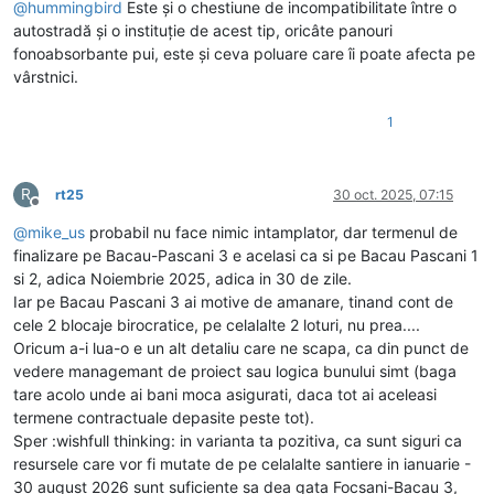
@
hummingbird
Este și o chestiune de incompatibilitate între o
autostradă și o instituție de acest tip, oricâte panouri
fonoabsorbante pui, este și ceva poluare care îi poate afecta pe
vârstnici.
1
R
rt25
30 oct. 2025, 07:15
Deconectat
@
mike_us
probabil nu face nimic intamplator, dar termenul de
finalizare pe Bacau-Pascani 3 e acelasi ca si pe Bacau Pascani 1
si 2, adica Noiembrie 2025, adica in 30 de zile.
Iar pe Bacau Pascani 3 ai motive de amanare, tinand cont de
cele 2 blocaje birocratice, pe celalalte 2 loturi, nu prea....
Oricum a-i lua-o e un alt detaliu care ne scapa, ca din punct de
vedere managemant de proiect sau logica bunului simt (baga
tare acolo unde ai bani moca asigurati, daca tot ai aceleasi
termene contractuale depasite peste tot).
Sper :wishfull thinking: in varianta ta pozitiva, ca sunt siguri ca
resursele care vor fi mutate de pe celalalte santiere in ianuarie -
30 august 2026 sunt suficiente sa dea gata Focsani-Bacau 3,