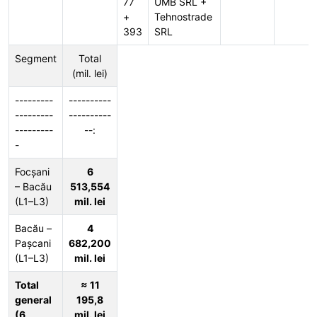
77
UMB SRL +
+
Tehnostrade
393
SRL
Segment
Total
(mil. lei)
---------
----------
---------
----------
---------
--:
-
Focșani
6
– Bacău
513,554
(L1–L3)
mil. lei
Bacău –
4
Pașcani
682,200
(L1–L3)
mil. lei
Total
≈ 11
general
195,8
(6
mil. lei