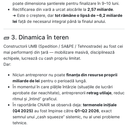
poate dimensiona șantierele pentru finalizare în 9–10 luni.
Rectificarea din vară a urcat alocările la
2,57 miliarde
.
➜ Este o creștere, dar
tot rămâne o lipsă de ~6,2 miliarde
lei
față de necesarul integral până la finalul anului.
🧱 3. Dinamica în teren
Constructorii UMB (Spedition / SA&PE / Tehnostrade) au fost cei
mai performanți din țară — mobilizare masivă, disciplinează
echipele, lucrează cu cash propriu limitat.
Dar:
Niciun antreprenor nu poate
finanța din resurse proprii
miliarde de lei
pentru o perioadă lungă.
În momentul în care plățile întârzie (situațiile de lucrări
aprobate dar neachitate), antreprenorii
retrag utilaje
, reduc
ritmul și „întind” graficul.
În raportările CNAIR se observă deja:
termenele inițiale
(Q4 2025)
au fost împinse către
Q1–Q2 2026
, exact
semnul unui „cash squeeze” sistemic, nu al unei probleme
tehnice.