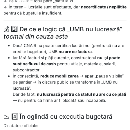
🔹 Pe ROGOP – totul pare „plătit la zi”.
🔹 În teren – lucrările sunt efectuate, dar
necertificate / neplătite
pentru că bugetul e insuficient.
💰 3️⃣ De ce e logic că „UMB nu lucrează”
tocmai din cauza asta
Dacă CNAIR nu poate certifica lucrări noi (pentru că nu are
credite bugetare), UMB
nu are ce factura
.
Iar fără facturi și plăți curente, constructorul
nu-și poate
susține fluxul de cash
pentru utilaje, materiale, salarii,
subcontractori.
În consecință,
reduce mobilizarea
→ apar „pauze vizibile”
pe șantier → în discurs public se transformă în „UMB nu
lucrează”.
Dar de fapt,
nu lucrează pentru că statul nu are cu ce plăti
— nu pentru că firma ar fi blocată sau incapabilă.
📉 4️⃣ În oglindă cu execuția bugetară
Din datele oficiale: