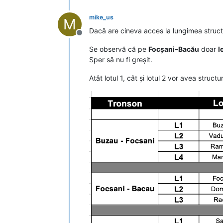
mike_us
M
Dacă are cineva acces la lungimea structu
Deconectat
Se observă că pe
Focșani–Bacău
doar
l
Sper să nu fi greșit.
Atât lotul 1, cât și lotul 2 vor avea stru