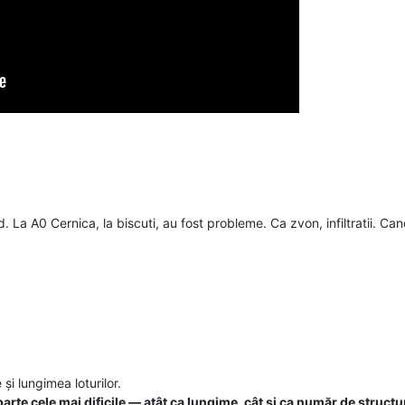
 La A0 Cernica, la biscuti, au fost probleme. Ca zvon, infiltratii. Can
și lungimea loturilor.
parte cele mai dificile — atât ca lungime, cât și ca număr de structur