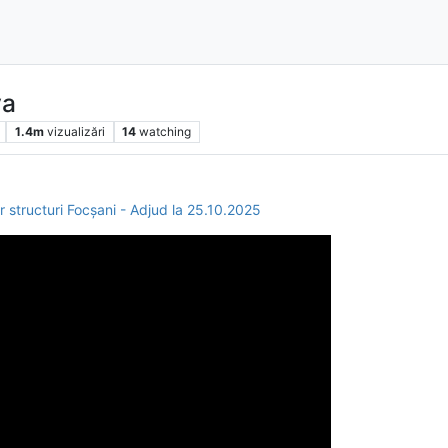
va
1.4m
vizualizări
14
watching
structuri Focșani - Adjud la 25.10.2025