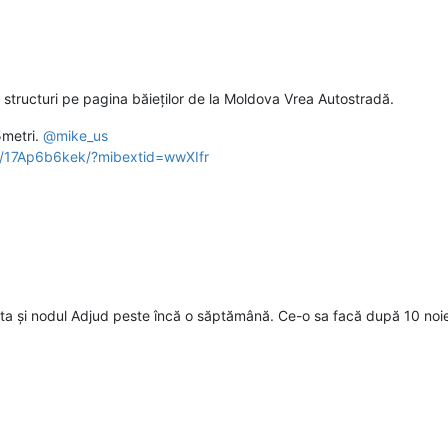
structuri pe pagina băieților de la Moldova Vrea Autostradă.
5metri.
@
mike_us
p/17Ap6b6kek/?mibextid=wwXIfr
ta și nodul Adjud peste încă o săptămână. Ce-o sa facă după 10 noiem