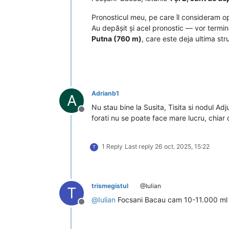
Pronosticul meu, pe care îl consideram opt
Au depășit și acel pronostic — vor termin
Putna (760 m)
, care este deja ultima st
Adrianb1
A
Nu stau bine la Susita, Tisita si nodul Ad
Deconectat
forati nu se poate face mare lucru, chiar
1 Reply
Last reply
26 oct. 2025, 15:22
T
trismegistul
@Iulian
T
@
Iulian
Focsani Bacau cam 10-11.000 ml 
Deconectat