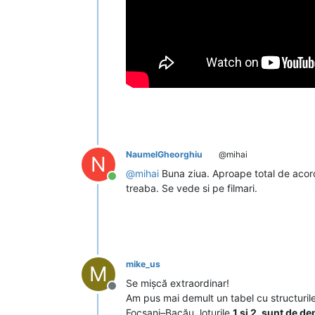
NaumelGheorghiu
@mihai
N
@
mihai
Buna ziua. Aproape total de acord.
Conectat
treaba. Se vede si pe filmari.
mike_us
M
Se mișcă extraordinar!
Deconectat
Am pus mai demult un tabel cu structurile 
Focșani–Bacău, loturile
1 și 2, sunt de de