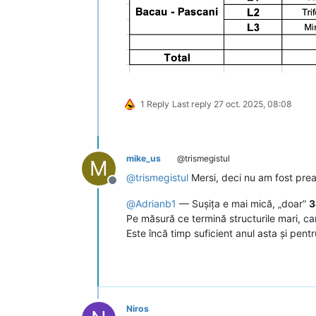
1 Reply
Last reply
27 oct. 2025, 08:08
mike_us
@trismegistul
M
@
trismegistul
Mersi, deci nu am fost pre
Deconectat
@
Adrianb1
— Sușița e mai mică, „doar”
3
Pe măsură ce termină structurile mari, car
Este încă timp suficient anul asta și pentr
Niros