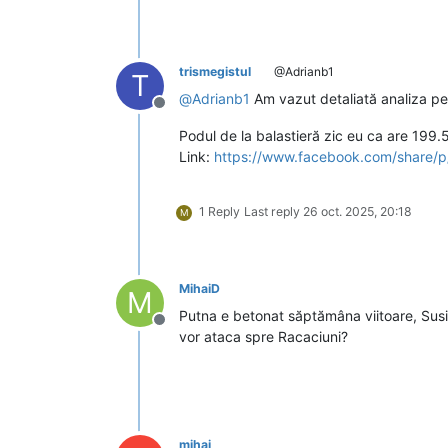
trismegistul
@Adrianb1
T
@
Adrianb1
Am vazut detaliată analiza pe 
Deconectat
Podul de la balastieră zic eu ca are 199.
Link:
https://www.facebook.com/share/
1 Reply
Last reply
26 oct. 2025, 20:18
M
MihaiD
M
Putna e betonat săptămâna viitoare, Susi
Deconectat
vor ataca spre Racaciuni?
mihai