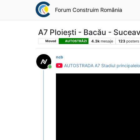
Forum Construim România
A7 Ploiești - Bacău - Sucea
4.3k
mesaje
123
posters
Moved
AUTOSTRĂZI
ncb
AUTOSTRADA A7 Stadiul principalelor 
Conectat