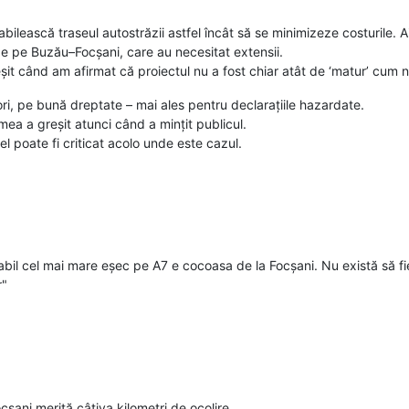
bilească traseul autostrăzii astfel încât să se minimizeze costurile. Ai
e pe Buzău–Focșani, care au necesitat extensii.
t când am afirmat că proiectul nu a fost chiar atât de ‘matur’ cum n
ori, pe bună dreptate – mai ales pentru declarațiile hazardate.
 mea a greșit atunci când a mințit publicul.
 el poate fi criticat acolo unde este cazul.
abil cel mai mare eșec pe A7 e cocoasa de la Focșani. Nu există să fi
r"
ani merită câțiva kilometri de ocolire.