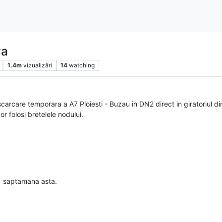
va
1.4m
vizualizări
14
watching
rcare temporara a A7 Ploiesti - Buzau in DN2 direct in giratoriul din 
r folosi bretelele nodului.
 1 saptamana asta.