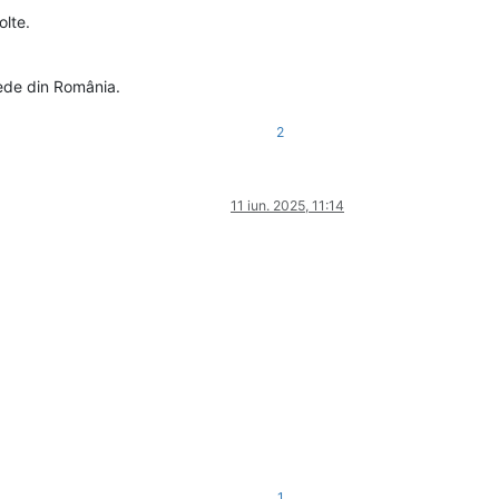
olte.
pede din România.
2
11 iun. 2025, 11:14
1