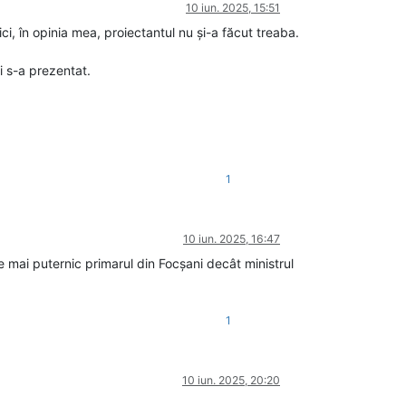
10 iun. 2025, 15:51
ci, în opinia mea, proiectantul nu și-a făcut treaba.
i s-a prezentat.
1
10 iun. 2025, 16:47
e mai puternic primarul din Focșani decât ministrul
1
10 iun. 2025, 20:20