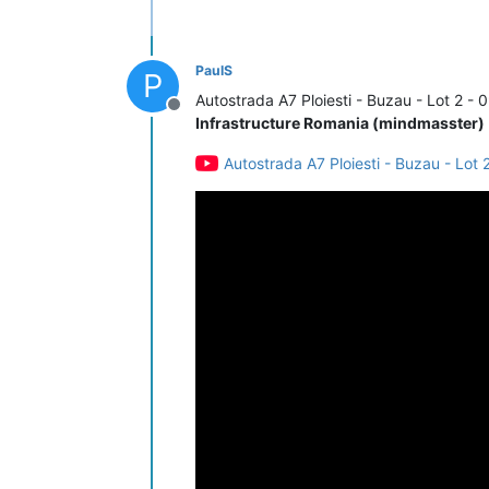
PaulS
P
Autostrada A7 Ploiesti - Buzau - Lot 2 -
Deconectat
Infrastructure Romania (mindmasster)
Autostrada A7 Ploiesti - Buzau - Lot