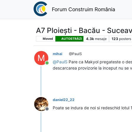
Forum Construim România
A7 Ploiești - Bacău - Sucea
4.3k
mesaje
123
posters
Moved
AUTOSTRĂZI
mihai
@PaulS
M
@
PaulS
Pare ca Makyol pregateste o desca
Conectat
descarcarea provizorie la inceput nu se vo
daniel22_22
Poate se indura de noi si redeschid lotul
Deconectat