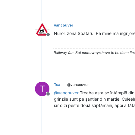
vancouver
Nurol, zona Spataru: Pe mine ma ingrijor
Deconectat
Railway fan. But motorways have to be done firs
Tea
@vancouver
T
@
vancouver
Treaba asta se întâmplă din 
Deconectat
grinzile sunt pe șantier din martie. Culeel
iar o zi peste două săptămâni, apoi a făta