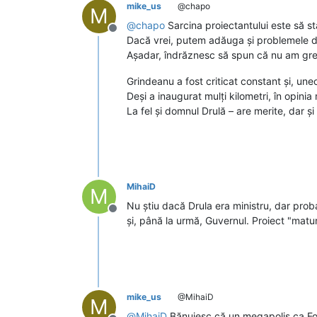
mike_us
@chapo
M
@
chapo
Sarcina proiectantului este să sta
Deconectat
Dacă vrei, putem adăuga și problemele d
Așadar, îndrăznesc să spun că nu am greși
Grindeanu a fost criticat constant și, une
Deși a inaugurat mulți kilometri, în opinia
La fel și domnul Drulă – are merite, dar și
MihaiD
M
Nu știu dacă Drula era ministru, dar prob
Deconectat
și, până la urmă, Guvernul. Proiect "matu
mike_us
@MihaiD
M
@
MihaiD
Bănuiesc că un megapolis ca Focș