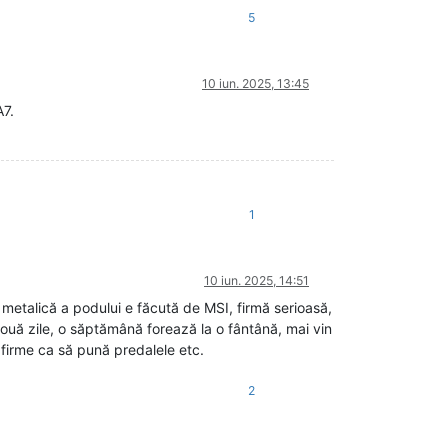
5
10 iun. 2025, 13:45
A7.
1
10 iun. 2025, 14:51
metalică a podului e făcută de MSI, firmă serioasă,
i două zile, o săptămână forează la o fântână, mai vin
 firme ca să pună predalele etc.
2