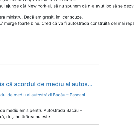
așul ajunge cât New York-ul, să nu spunem că n-a avut loc să se dezv
era ministru. Dacă am greșit, îmi cer scuze.
A7 merge foarte bine. Cred că va fi autostrada construită cel mai re
 mediu al autostrăzii Bacău – Pașcani este ilegal
l de mediu emis pentru Autostrada Bacău –
eră, deși hotărârea nu este