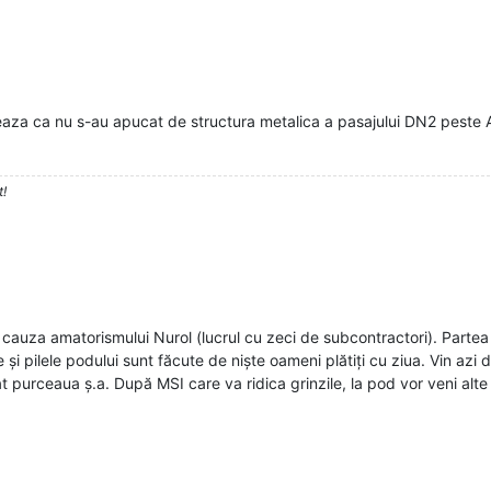
eaza ca nu s-au apucat de structura metalica a pasajului DN2 peste 
t!
cauza amatorismului Nurol (lucrul cu zeci de subcontractori). Partea 
e și pilele podului sunt făcute de niște oameni plătiți cu ziua. Vin az
t purceaua ș.a. După MSI care va ridica grinzile, la pod vor veni alte