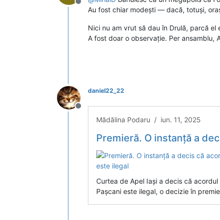
Deconectat
Au fost chiar modești — dacă, totuși, or
Nici nu am vrut să dau în Drulă, parcă el 
A fost doar o observație. Per ansamblu, 
daniel22_22
Deconectat
Mădălina Podaru / iun. 11, 2025
Premieră. O instanță a decis că acordul de
Curtea de Apel Iași a decis că acordu
Pașcani este ilegal, o decizie în premi