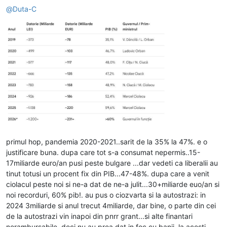
@
Duta-C
primul hop, pandemia 2020-2021..sarit de la 35% la 47%. e o
justificare buna. dupa care tot s-a consumat nepermis..15-
17miliarde euro/an pusi peste bulgare ...dar vedeti ca liberalii au
tinut totusi un procent fix din PIB...47-48%. dupa care a venit
ciolacul peste noi si ne-a dat de ne-a julit...30+miliarde euo/an si
noi recorduri, 60% pib!. au pus o ciozvarta si la autostrazi: in
2024 3miliarde si anul trecut 4miliarde, dar bine, o parte din cei
de la autostrazi vin inapoi din pnrr grant...si alte finantari
nerambursabile, deci nu au prea dat in foc cu banii. la acesti