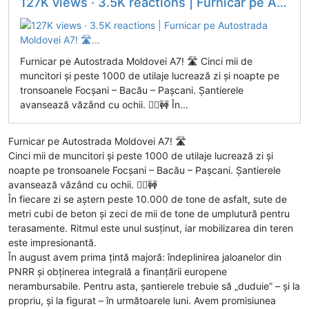
127K views · 3.5K reactions | Furnicar pe Autostrada Moldovei A7! 🛣️...
Furnicar pe Autostrada Moldovei A7! 🛣️ Cinci mii de
muncitori și peste 1000 de utilaje lucrează zi și noapte pe
tronsoanele Focșani – Bacău – Pașcani. Șantierele
avansează văzând cu ochii. 👷‍♂️🚧 În...
Furnicar pe Autostrada Moldovei A7! 🛣️
Cinci mii de muncitori și peste 1000 de utilaje lucrează zi și
noapte pe tronsoanele Focșani – Bacău – Pașcani. Șantierele
avansează văzând cu ochii. 👷‍♂️🚧
În fiecare zi se aștern peste 10.000 de tone de asfalt, sute de
metri cubi de beton și zeci de mii de tone de umplutură pentru
terasamente. Ritmul este unul susținut, iar mobilizarea din teren
este impresionantă.
În august avem prima țintă majoră: îndeplinirea jaloanelor din
PNRR și obținerea integrală a finanțării europene
nerambursabile. Pentru asta, șantierele trebuie să „duduie” – și la
propriu, și la figurat – în următoarele luni. Avem promisiunea