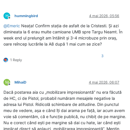
H
hummingbird
4 mai 2026, 05:56
Deconectat
@
Emeric
Neața! Confirm stația de asfalt de la Cristesti. Și azi
dimineata la 6 erau multe camioane UMB spre Targu Neamt. În
week end ul prelungit am întâlnit și 3-4 microbuze prin oraș,
oare reîncep lucrările la A8 după 1 mai cum se zice?
3
1 Reply
M
MihaiD
4 mai 2026, 06:07
Deconectat
Dacă postarea aia cu „mobilizare impresionantă” nu era făcută
de HC, ci de Pistol, probabil număram mesajele negative la
adresa lui Pistol. Ridicolă schimbare de atitudine. Din punctul
meu de vedere, așa e când îți dai arama pe față, iar acum avem
voie să comentăm, că e funcție publică, nu chibiț de pe margine.
Nu e corect când ești pe margine să dai cu hate, iar când ești
implicat direct să aplauzi „mobilizarea impresionantă”. Mențin