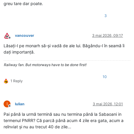
greu tare dar poate.
3
vancouver
3 mai 2026, 09:17
Deconectat
Lăsați-l pe monarh să-și vadă de ale lui. Băgându-l în seamă îi
dați importanță.
Railway fan. But motorways have to be done first!
10
1 Reply
I
Iulian
3 mai 2026, 12:01
Deconectat
Pai până la urmă termină sau nu termina până la Sabaoani in
termenul PNRR? Că parcă până acum 4 zile era gata, acum a
reînviat și nu au trecut 40 de zile...