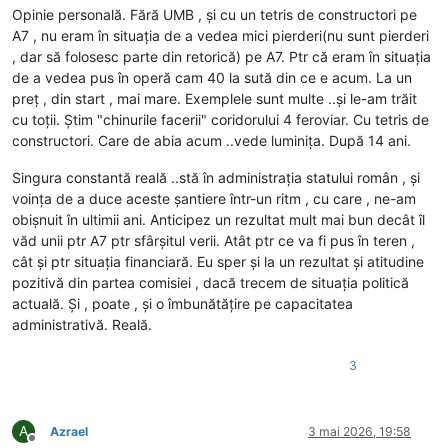
Opinie personală. Fără UMB , și cu un tetris de constructori pe
A7 , nu eram în situația de a vedea mici pierderi(nu sunt pierderi
, dar să folosesc parte din retorică) pe A7. Ptr că eram în situația
de a vedea pus în operă cam 40 la sută din ce e acum. La un
preț , din start , mai mare. Exemplele sunt multe ..și le-am trăit
cu toții. Știm "chinurile facerii" coridorului 4 feroviar. Cu tetris de
constructori. Care de abia acum ..vede luminița. După 14 ani.
Singura constantă reală ..stă în administrația statului român , și
voința de a duce aceste șantiere într-un ritm , cu care , ne-am
obișnuit în ultimii ani. Anticipez un rezultat mult mai bun decât îl
văd unii ptr A7 ptr sfârșitul verii. Atât ptr ce va fi pus în teren ,
cât și ptr situația financiară. Eu sper și la un rezultat și atitudine
pozitivă din partea comisiei , dacă trecem de situația politică
actuală. Și , poate , și o îmbunătățire pe capacitatea
administrativă. Reală.
3
A
Azrael
3 mai 2026, 19:58
Deconectat