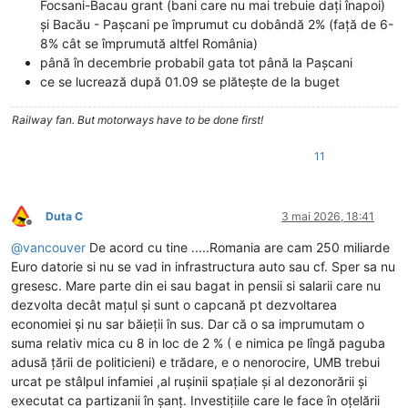
Focsani-Bacau grant (bani care nu mai trebuie dați înapoi)
și Bacău - Pașcani pe împrumut cu dobândă 2% (față de 6-
8% cât se împrumută altfel România)
până în decembrie probabil gata tot până la Pașcani
ce se lucrează după 01.09 se plătește de la buget
Railway fan. But motorways have to be done first!
11
Duta C
3 mai 2026, 18:41
Deconectat
@
vancouver
De acord cu tine .....Romania are cam 250 miliarde
Euro datorie si nu se vad in infrastructura auto sau cf. Sper sa nu
gresesc. Mare parte din ei sau bagat in pensii si salarii care nu
dezvolta decât mațul și sunt o capcană pt dezvoltarea
economiei și nu sar băieții în sus. Dar că o sa imprumutam o
suma relativ mica cu 8 in loc de 2 % ( e nimica pe lîngă paguba
adusă țării de politicieni) e trădare, e o nenorocire, UMB trebui
urcat pe stâlpul infamiei ,al rușinii spațiale și al dezonorării și
executat ca partizanii în șanț. Investițiile care le face în oțelării