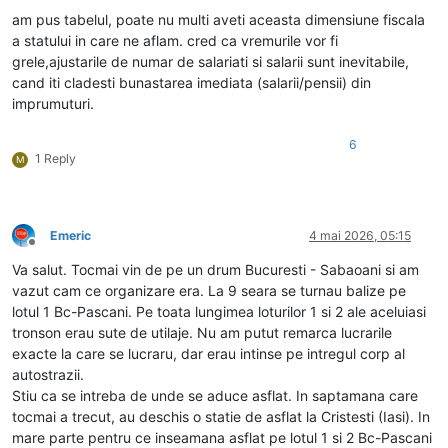
am pus tabelul, poate nu multi aveti aceasta dimensiune fiscala
a statului in care ne aflam. cred ca vremurile vor fi
grele,ajustarile de numar de salariati si salarii sunt inevitabile,
cand iti cladesti bunastarea imediata (salarii/pensii) din
imprumuturi.
6
1 Reply
M
Emeric
4 mai 2026, 05:15
Deconectat
Va salut. Tocmai vin de pe un drum Bucuresti - Sabaoani si am
vazut cam ce organizare era. La 9 seara se turnau balize pe
lotul 1 Bc-Pascani. Pe toata lungimea loturilor 1 si 2 ale aceluiasi
tronson erau sute de utilaje. Nu am putut remarca lucrarile
exacte la care se lucraru, dar erau intinse pe intregul corp al
autostrazii.
Stiu ca se intreba de unde se aduce asflat. In saptamana care
tocmai a trecut, au deschis o statie de asflat la Cristesti (Iasi). In
mare parte pentru ce inseamana asflat pe lotul 1 si 2 Bc-Pascani