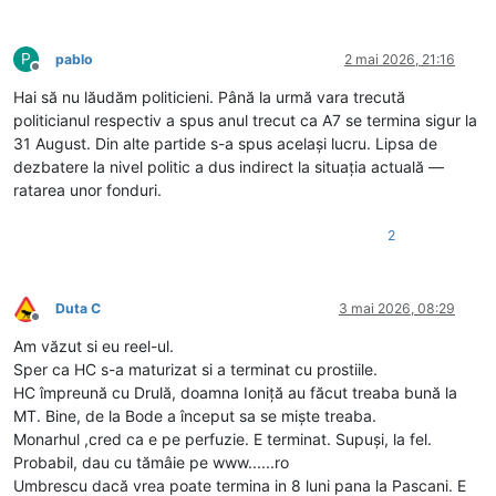
P
pablo
2 mai 2026, 21:16
Deconectat
Hai să nu lăudăm politicieni. Până la urmă vara trecută
politicianul respectiv a spus anul trecut ca A7 se termina sigur la
31 August. Din alte partide s-a spus același lucru. Lipsa de
dezbatere la nivel politic a dus indirect la situația actuală —
ratarea unor fonduri.
2
Duta C
3 mai 2026, 08:29
Deconectat
Am văzut si eu reel-ul.
Sper ca HC s-a maturizat si a terminat cu prostiile.
HC împreună cu Drulă, doamna Ioniță au făcut treaba bună la
MT. Bine, de la Bode a început sa se miște treaba.
Monarhul ,cred ca e pe perfuzie. E terminat. Supuși, la fel.
Probabil, dau cu tămâie pe www......ro
Umbrescu dacă vrea poate termina in 8 luni pana la Pascani. E