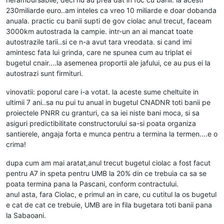
230miliarde euro..am inteles ca vreo 10 miliarde e doar dobanda
anuala. practic cu banii supti de gov ciolac anul trecut, faceam
3000km autostrada la campie. intr-un an ai mancat toate
autostrazile tarii..si ce n-a avut tara vreodata. si cand imi
amintesc fata lui grinda, care ne spunea cum au triplat ei
bugetul cnair....la asemenea proportii ale jafului, ce au pus ei la
autostrazi sunt firmituri.
vinovatii: poporul care i-a votat. la aceste sume cheltuite in
ultimii 7 ani..sa nu pui tu anual in bugetul CNADNR toti banii pe
proiectele PNRR cu granturi, ca sa iei niste bani moca, si sa
asiguri predictibilitate constructorului sa-si poata organiza
santierele, angaja forta e munca pentru a termina la termen....e o
crima!
dupa cum am mai aratat,anul trecut bugetul ciolac a fost facut
pentru A7 in speta pentru UMB la 20% din ce trebuia ca sa se
poata termina pana la Pascani, conform contractului.
anul asta, fara Ciolac, e primul an in care, cu cutitul la os bugetul
e cat de cat ce trebuie, UMB are in fila bugetara toti banii pana
la Sabaoani.