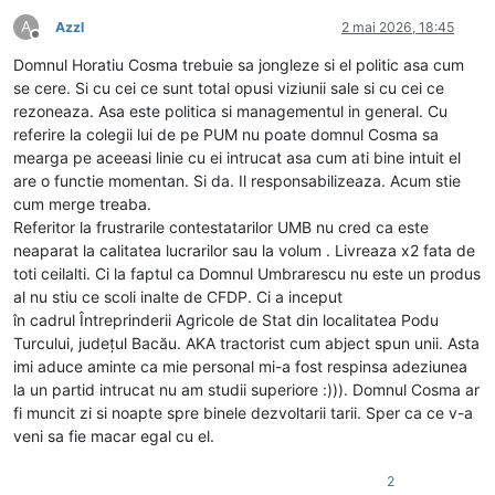
A
Azzl
2 mai 2026, 18:45
Deconectat
Domnul Horatiu Cosma trebuie sa jongleze si el politic asa cum
se cere. Si cu cei ce sunt total opusi viziunii sale si cu cei ce
rezoneaza. Asa este politica si managementul in general. Cu
referire la colegii lui de pe PUM nu poate domnul Cosma sa
mearga pe aceeasi linie cu ei intrucat asa cum ati bine intuit el
are o functie momentan. Si da. Il responsabilizeaza. Acum stie
cum merge treaba.
Referitor la frustrarile contestatarilor UMB nu cred ca este
neaparat la calitatea lucrarilor sau la volum . Livreaza x2 fata de
toti ceilalti. Ci la faptul ca Domnul Umbrarescu nu este un produs
al nu stiu ce scoli inalte de CFDP. Ci a inceput
în cadrul Întreprinderii Agricole de Stat din localitatea Podu
Turcului, județul Bacău. AKA tractorist cum abject spun unii. Asta
imi aduce aminte ca mie personal mi-a fost respinsa adeziunea
la un partid intrucat nu am studii superiore :))). Domnul Cosma ar
fi muncit zi si noapte spre binele dezvoltarii tarii. Sper ca ce v-a
veni sa fie macar egal cu el.
2