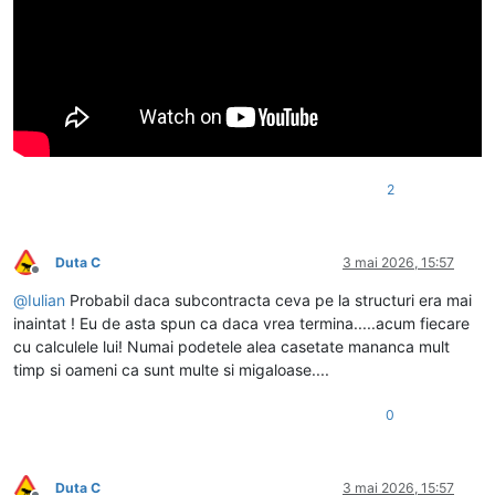
2
Duta C
3 mai 2026, 15:57
Deconectat
@
Iulian
Probabil daca subcontracta ceva pe la structuri era mai
inaintat ! Eu de asta spun ca daca vrea termina.....acum fiecare
cu calculele lui! Numai podetele alea casetate mananca mult
timp si oameni ca sunt multe si migaloase....
0
Duta C
3 mai 2026, 15:57