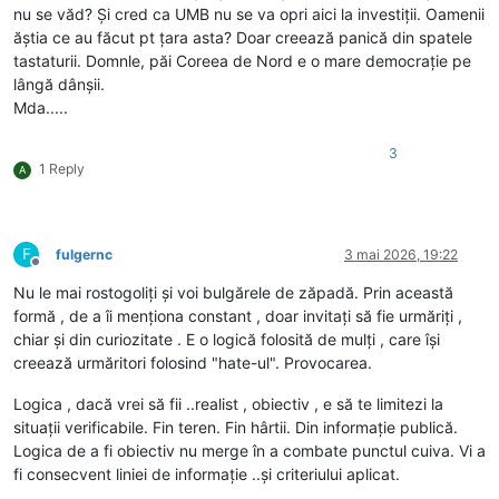
nu se văd? Și cred ca UMB nu se va opri aici la investiții. Oamenii
ăștia ce au făcut pt țara asta? Doar creează panică din spatele
tastaturii. Domnle, păi Coreea de Nord e o mare democrație pe
lângă dânșii.
Mda.....
3
1 Reply
A
F
fulgernc
3 mai 2026, 19:22
Deconectat
Nu le mai rostogoliți și voi bulgărele de zăpadă. Prin această
formă , de a îi menționa constant , doar invitați să fie urmăriți ,
chiar și din curiozitate . E o logică folosită de mulți , care își
creează urmăritori folosind "hate-ul". Provocarea.
Logica , dacă vrei să fii ..realist , obiectiv , e să te limitezi la
situații verificabile. Fin teren. Fin hârtii. Din informație publică.
Logica de a fi obiectiv nu merge în a combate punctul cuiva. Vi a
fi consecvent liniei de informație ..și criteriului aplicat.