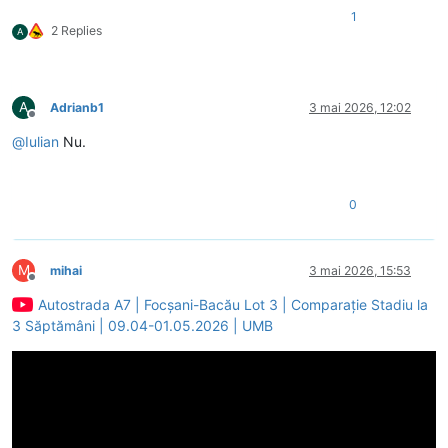
1
2 Replies
A
A
Adrianb1
3 mai 2026, 12:02
Deconectat
@
Iulian
Nu.
0
M
mihai
3 mai 2026, 15:53
Deconectat
Autostrada A7 | Focșani-Bacău Lot 3 | Comparație Stadiu la
3 Săptămâni | 09.04-01.05.2026 | UMB