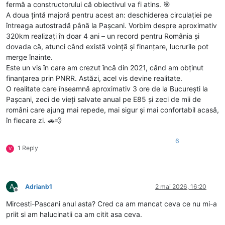
fermă a constructorului că obiectivul va fi atins. 🎯
A doua țintă majoră pentru acest an: deschiderea circulației pe
întreaga autostradă până la Pașcani. Vorbim despre aproximativ
320km realizați în doar 4 ani – un record pentru România și
dovada că, atunci când există voință și finanțare, lucrurile pot
merge înainte.
Este un vis în care am crezut încă din 2021, când am obținut
finanțarea prin PNRR. Astăzi, acel vis devine realitate.
O realitate care înseamnă aproximativ 3 ore de la București la
Pașcani, zeci de vieți salvate anual pe E85 și zeci de mii de
români care ajung mai repede, mai sigur și mai confortabil acasă,
în fiecare zi. 🚗💨
6
1 Reply
V
A
Adrianb1
2 mai 2026, 16:20
Deconectat
Mircesti-Pascani anul asta? Cred ca am mancat ceva ce nu mi-a
priit si am halucinatii ca am citit asa ceva.