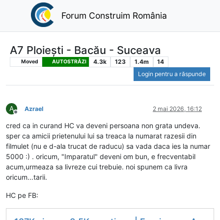
Forum Construim România
A7 Ploiești - Bacău - Suceava
4.3k
123
1.4m
14
Moved
AUTOSTRĂZI
Login pentru a răspunde
A
Azrael
2 mai 2026, 16:12
Deconectat
cred ca in curand HC va deveni persoana non grata undeva.
sper ca amicii prietenului lui sa treaca la numarat razesii din
filmulet (nu e d-ala trucat de raducu) sa vada daca ies la numar
5000 :) . oricum, "Imparatul" deveni om bun, e frecventabil
acum,urmeaza sa livreze cui trebuie. noi spunem ca livra
oricum...tarii.
HC pe FB: