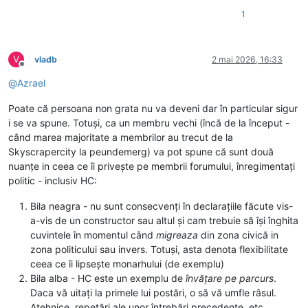
1
V
vladb
2 mai 2026, 16:33
Deconectat
@
Azrael
Poate că persoana non grata nu va deveni dar în particular sigur
i se va spune. Totuși, ca un membru vechi (încă de la început -
când marea majoritate a membrilor au trecut de la
Skyscrapercity la peundemerg) va pot spune că sunt două
nuanțe in ceea ce îi privește pe membrii forumului, înregimentați
politic - inclusiv HC:
Bila neagra - nu sunt consecvenți în declarațiile făcute vis-
a-vis de un constructor sau altul și cam trebuie să își înghita
cuvintele în momentul când
migreaza
din zona civică in
zona politicului sau invers. Totuși, asta denota flexibilitate
ceea ce îi lipsește monarhului (de exemplu)
Bila alba - HC este un exemplu de
învățare pe parcurs
.
Daca vă uitați la primele lui postări, o să vă umfle râsul.
Atehnice, repetări ale unor întrebări precedente, etc.