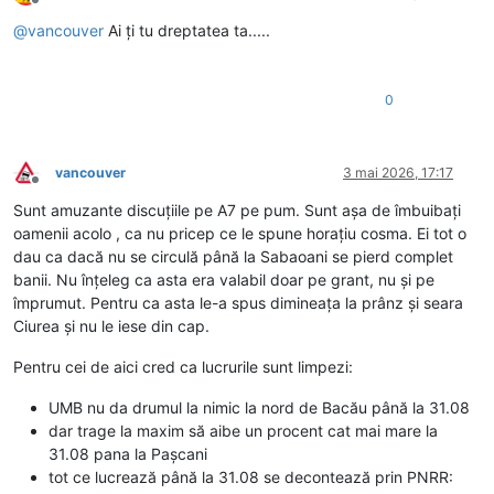
Deconectat
@
vancouver
Ai ți tu dreptatea ta.....
0
vancouver
3 mai 2026, 17:17
Deconectat
Sunt amuzante discuțiile pe A7 pe pum. Sunt așa de îmbuibați
oamenii acolo , ca nu pricep ce le spune horațiu cosma. Ei tot o
dau ca dacă nu se circulă până la Sabaoani se pierd complet
banii. Nu înțeleg ca asta era valabil doar pe grant, nu și pe
împrumut. Pentru ca asta le-a spus dimineața la prânz și seara
Ciurea și nu le iese din cap.
Pentru cei de aici cred ca lucrurile sunt limpezi:
UMB nu da drumul la nimic la nord de Bacău până la 31.08
dar trage la maxim să aibe un procent cat mai mare la
31.08 pana la Pașcani
tot ce lucrează până la 31.08 se decontează prin PNRR: