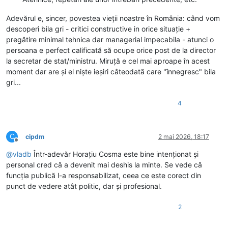
Adevărul e, sincer, povestea vieții noastre în România: când vom
descoperi bila gri - critici constructive in orice situație +
pregătire minimal tehnica dar managerial impecabila - atunci o
persoana e perfect calificată să ocupe orice post de la director
la secretar de stat/ministru. Miruță e cel mai aproape în acest
moment dar are și el niște ieșiri câteodată care "înnegresc" bila
gri...
4
C
cipdm
2 mai 2026, 18:17
Deconectat
@
vladb
Într-adevăr Horațiu Cosma este bine intenționat și
personal cred că a devenit mai deshis la minte. Se vede că
funcția publică l-a responsabilizat, ceea ce este corect din
punct de vedere atât politic, dar și profesional.
2