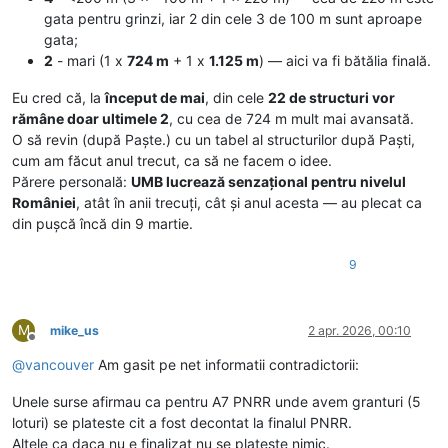
gata pentru grinzi, iar 2 din cele 3 de 100 m sunt aproape
gata;
2
- mari (1 x
724 m
+ 1 x
1.125 m
) — aici va fi bătălia finală.
Eu cred că, la
început de mai
, din cele
22 de structuri vor
rămâne doar ultimele 2
, cu cea de 724 m mult mai avansată.
O să revin (după Paște.) cu un tabel al structurilor după Paști,
cum am făcut anul trecut, ca să ne facem o idee.
Părere personală:
UMB lucrează senzațional pentru nivelul
României
, atât în anii trecuți, cât și anul acesta — au plecat ca
din pușcă încă din 9 martie.
9
M
mike_us
2 apr. 2026, 00:10
Deconectat
@
vancouver
Am gasit pe net informatii contradictorii:
Unele surse afirmau ca pentru A7 PNRR unde avem granturi (5
loturi) se plateste cit a fost decontat la finalul PNRR.
Altele ca daca nu e finalizat nu se plateste nimic.