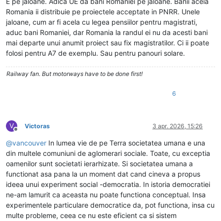
E pe jaloane. Adica UE da bani Romaniei pe jaloane. Banii aceia
Romania ii distribuie pe proiectele acceptate in PNRR. Unele
jaloane, cum ar fi acela cu legea pensiilor pentru magistrati,
aduc bani Romaniei, dar Romania la randul ei nu da acesti bani
mai departe unui anumit proiect sau fix magistratilor. Ci ii poate
folosi pentru A7 de exemplu. Sau pentru panouri solare.
Railway fan. But motorways have to be done first!
6
V
Victoras
3 apr. 2026, 15:26
Deconectat
@
vancouver
In lumea vie de pe Terra societatea umana e una
din multele comuniuni de aglomerari sociale. Toate, cu exceptia
oamenilor sunt societati ierarhizate. Si societatea umana a
functionat asa pana la un moment dat cand cineva a propus
ideea unui experiment social -democratia. In istoria democratiei
ne-am lamurit ca aceasta nu poate functiona conceptual. Insa
experimentele particulare democratice da, pot functiona, insa cu
multe probleme, ceea ce nu este eficient ca si sistem