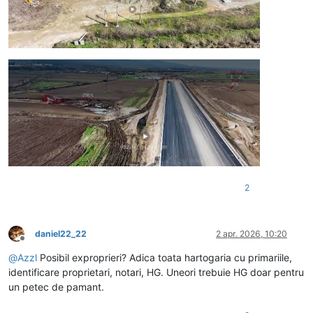
2
daniel22_22
2 apr. 2026, 10:20
Deconectat
@
Azzl
Posibil exproprieri? Adica toata hartogaria cu primariile,
identificare proprietari, notari, HG. Uneori trebuie HG doar pentru
un petec de pamant.