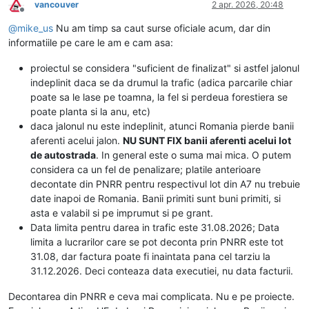
vancouver
2 apr. 2026, 20:48
Deconectat
@
mike_us
Nu am timp sa caut surse oficiale acum, dar din
informatiile pe care le am e cam asa:
proiectul se considera "suficient de finalizat" si astfel jalonul
indeplinit daca se da drumul la trafic (adica parcarile chiar
poate sa le lase pe toamna, la fel si perdeua forestiera se
poate planta si la anu, etc)
daca jalonul nu este indeplinit, atunci Romania pierde banii
aferenti acelui jalon.
NU SUNT FIX banii aferenti acelui lot
de autostrada
. In general este o suma mai mica. O putem
considera ca un fel de penalizare; platile anterioare
decontate din PNRR pentru respectivul lot din A7 nu trebuie
date inapoi de Romania. Banii primiti sunt buni primiti, si
asta e valabil si pe imprumut si pe grant.
Data limita pentru darea in trafic este 31.08.2026; Data
limita a lucrarilor care se pot deconta prin PNRR este tot
31.08, dar factura poate fi inaintata pana cel tarziu la
31.12.2026. Deci conteaza data executiei, nu data facturii.
Decontarea din PNRR e ceva mai complicata. Nu e pe proiecte.