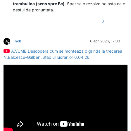
trambulina (sens spre Bc).
Sper sa o rezolve pe asta ca e
destul de pronuntata.
3
ncb
6 apr. 2026, 17:03
Deconectat
A7/UMB Descopera cum se monteaza o grinda la trecerea
N.Balcescu-Galbeni.Stadiul lucrarilor 6.04.26