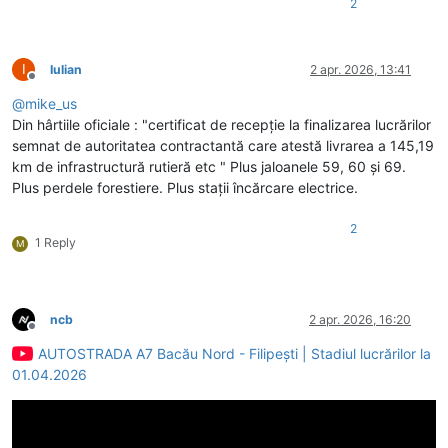
2
I
Iulian
2 apr. 2026, 13:41
Deconectat
@
mike_us
Din hârtiile oficiale : "certificat de recepție la finalizarea lucrărilor
semnat de autoritatea contractantă care atestă livrarea a 145,19
km de infrastructură rutieră etc " Plus jaloanele 59, 60 și 69.
Plus perdele forestiere. Plus stații încărcare electrice.
2
1 Reply
M
ncb
2 apr. 2026, 16:20
Deconectat
AUTOSTRADA A7 Bacău Nord - Filipești | Stadiul lucrărilor la
01.04.2026