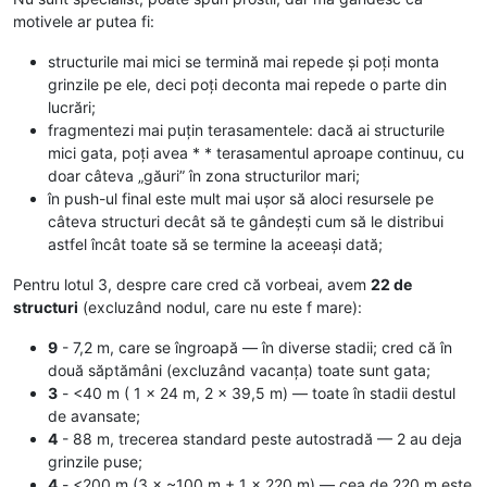
motivele ar putea fi:
structurile mai mici se termină mai repede și poți monta
grinzile pe ele, deci poți deconta mai repede o parte din
lucrări;
fragmentezi mai puțin terasamentele: dacă ai structurile
mici gata, poți avea * * terasamentul aproape continuu, cu
doar câteva „găuri” în zona structurilor mari;
în push-ul final este mult mai ușor să aloci resursele pe
câteva structuri decât să te gândești cum să le distribui
astfel încât toate să se termine la aceeași dată;
Pentru lotul 3, despre care cred că vorbeai, avem
22 de
structuri
(excluzând nodul, care nu este f mare):
9
- 7,2 m, care se îngroapă — în diverse stadii; cred că în
două săptămâni (excluzând vacanța) toate sunt gata;
3
- <40 m ( 1 x 24 m, 2 × 39,5 m) — toate în stadii destul
de avansate;
4
- 88 m, trecerea standard peste autostradă — 2 au deja
grinzile puse;
4
- <200 m (3 × ~100 m + 1 × 220 m) — cea de 220 m este