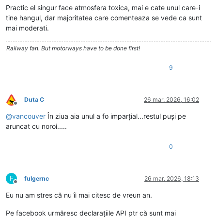
Practic el singur face atmosfera toxica, mai e cate unul care-i
tine hangul, dar majoritatea care comenteaza se vede ca sunt
mai moderati.
Railway fan. But motorways have to be done first!
9
Duta C
26 mar. 2026, 16:02
Deconectat
@
vancouver
În ziua aia unul a fo imparțial...restul puși pe
aruncat cu noroi.....
0
F
fulgernc
26 mar. 2026, 18:13
Deconectat
Eu nu am stres că nu îi mai citesc de vreun an.
Pe facebook urmăresc declarațiile API ptr că sunt mai