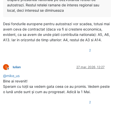
autostrazi. Restul retelei ramane de interes regional sau
local, deci interesul se diminueaza
Desi fondurile europene pentru autostrazi vor scadea, totusi mai
avem ceva de contractat (daca va fi si crestere economica,
evident, ca sa avem de unde plati contributia nationala): A5, A6,
A13. Iar in orizontul de timp ulterior: A4, restul de A3 si A14.
2
I
Iulian
27 mar. 2026, 12:27
Deconectat
@
mike_us
Bine ai revenit!
Speram cu toții sa vedem gata ceea ce au promis. Vedem peste
o lună unde sunt și cum au progresat. Adică la 1 Mai.
2