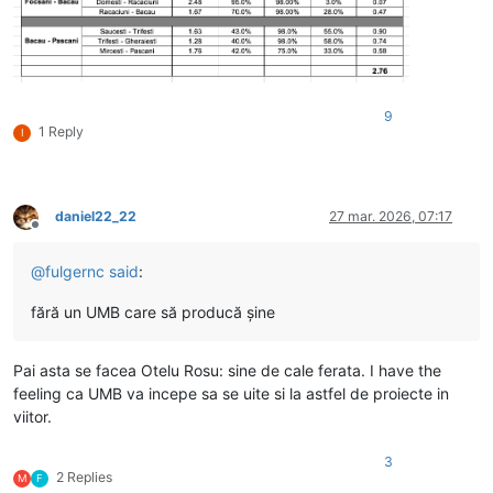
9
1 Reply
I
daniel22_22
27 mar. 2026, 07:17
Deconectat
@
fulgernc
said
:
fără un UMB care să producă șine
Pai asta se facea Otelu Rosu: sine de cale ferata. I have the
feeling ca UMB va incepe sa se uite si la astfel de proiecte in
viitor.
3
2 Replies
M
F