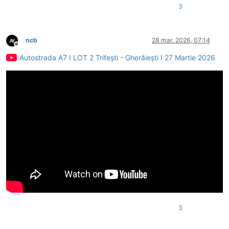
3
ncb
28 mar. 2026, 07:14
Deconectat
Autostrada A7 I LOT 2 Trifești - Gherăiești I 27 Martie 2026
3