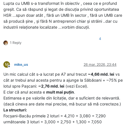
Lupta cu UMB s-a transformat în obiectiv , ceea ce e profund
greșit. Ca să răspund și legat de discuția privind oportunitatea
HSR ...spun doar atât , fără un UMB în sector , fără un UMB care
să producă șine , și fără N antreprenori chiar și străini ..dar cu
industrii relaționate localizate ...vorbim discuții.
4
1 Reply
M
mike_us
26 mar. 2026, 23:44
Deconectat
Un mic calcul cât s-a lucrat pe A7 anul trecut
~4,66 mld. lei
vs
cât ar trebui anul acesta pentru a ajunge la Săbăoani + ~75% pe
lotul spre Pașcani:
~2,76 mld. lei
(vezi Excel).
E clar că anul acesta e
mult mai puțin
.
Estimarea e pe valorile din licitație, dar e suficient de relevantă.
(dacă cineva are date mai precise, mă bucur să mă corecteze.)
La structuri:
Focșani–Bacău primele 2 loturi = 4,210 + 3,080 = 7,290
următoarele 3 loturi = 3,000 + 2,750 + 1,300 = 7,050