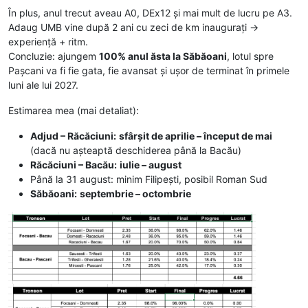
În plus, anul trecut aveau A0, DEx12 și mai mult de lucru pe A3.
Adaug UMB vine după 2 ani cu zeci de km inaugurați →
experiență + ritm.
Concluzie: ajungem
100% anul ăsta la Săbăoani
, lotul spre
Pașcani va fi fie gata, fie avansat și ușor de terminat în primele
luni ale lui 2027.
Estimarea mea (mai detaliat):
Adjud – Răcăciuni:
sfârșit de aprilie – început de mai
(dacă nu așteaptă deschiderea până la Bacău)
Răcăciuni – Bacău:
iulie – august
Până la 31 august: minim Filipești, posibil Roman Sud
Săbăoani:
septembrie – octombrie