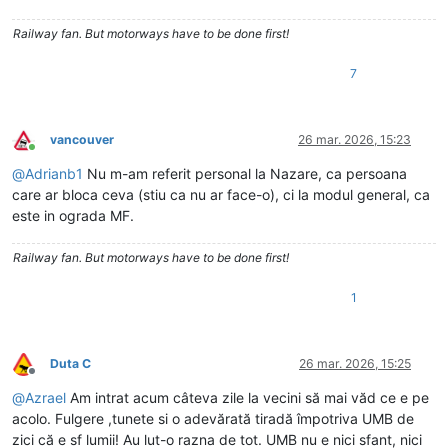
Railway fan. But motorways have to be done first!
7
vancouver
26 mar. 2026, 15:23
Conectat
@
Adrianb1
Nu m-am referit personal la Nazare, ca persoana
care ar bloca ceva (stiu ca nu ar face-o), ci la modul general, ca
este in ograda MF.
Railway fan. But motorways have to be done first!
1
Duta C
26 mar. 2026, 15:25
Deconectat
@
Azrael
Am intrat acum câteva zile la vecini să mai văd ce e pe
acolo. Fulgere ,tunete si o adevărată tiradă împotriva UMB de
zici că e sf lumii! Au lut-o razna de tot. UMB nu e nici sfant, nici