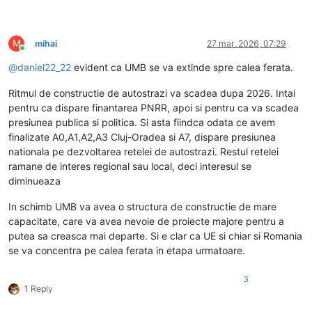
M
mihai
27 mar. 2026, 07:29
Conectat
@
daniel22_22
evident ca UMB se va extinde spre calea ferata.
Ritmul de constructie de autostrazi va scadea dupa 2026. Intai
pentru ca dispare finantarea PNRR, apoi si pentru ca va scadea
presiunea publica si politica. Si asta fiindca odata ce avem
finalizate A0,A1,A2,A3 Cluj-Oradea si A7, dispare presiunea
nationala pe dezvoltarea retelei de autostrazi. Restul retelei
ramane de interes regional sau local, deci interesul se
diminueaza
In schimb UMB va avea o structura de constructie de mare
capacitate, care va avea nevoie de proiecte majore pentru a
putea sa creasca mai departe. Si e clar ca UE si chiar si Romania
se va concentra pe calea ferata in etapa urmatoare.
3
1 Reply