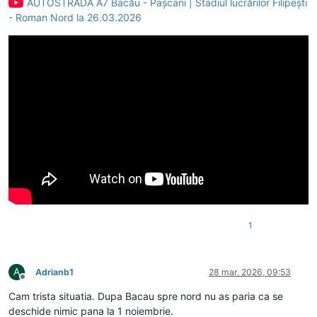
AUTOSTRADA A7 Bacău - Pașcani | Stadiul lucrărilor Filipești
- Roman Nord la 26.03.2026
1
A
Adrianb1
28 mar. 2026, 09:53
Deconectat
Cam trista situatia. Dupa Bacau spre nord nu as paria ca se
deschide nimic pana la 1 noiembrie.