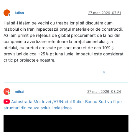
I
Iulian
27 mar. 2026, 07:51
Deconectat
Hai să-i lăsăm pe vecini cu treaba lor și să discutăm cum
războiul din Iran impactează prețul materialelor de construcții.
Azi am primit pe rețeaua de global procurement de la noi din
companie o avertizare referitoare la prețul cimentului și a
otelului, cu preturi crescute pe spot market de cca 10% și
previziuni de cca +25% pt luna Iunie. Impactul este considerat
critic pt proiectele noastre.
6
M
mihai
27 mar. 2026, 08:24
Conectat
Autostrada Moldovei /A7/Nodul Rutier Bacau Sud va fi pe
structuri din cauza solului mlastinos .