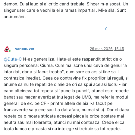
demon. Eu ai laud si ai critic cand trebuie! Sincer m-a socat. Un
singur user care e vechi la ei a ramas impartial . Mi-e silă. Sunt
antiromâni .
0
vancouver
26 mar. 2026, 15:45
Conectat
@
Duta-C
N-as generaliza. Hate-ul este raspandit strict de o
singura persoana: Ciurea. Cum mai scrie unul ceva de genul "a
intarziat, dar a si facut treaba", cum sare ca ars si tine sa-l
contrazica imediat. Ceea ce contravine fix propriilor lui reguli, si
anume sa nu te repeti de o mie de ori sa spui acelasi lucru - iar
cand altcineva tot repeta si "pune la punct", atunci este repede
banat sau macar avertizat (nu legat de UMB, ma refer la modul
general, de ex. pe CF - printre altele de aia l-a facut pe
frunzaverde sa plece sau l-a dat afara, nu mai stiu). Dar el daca
repeta ca o moara stricata aceeasi placa la orice postare mai
neutra sau mai toleranta, atunci nu mai conteaza. Crede el ca
toata lumea e proasta si nu intelege si trebuie sa tot repete.