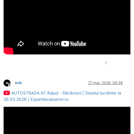
7
ncb
27 mar. 2026, 08:38
Deconectat
AUTOSTRADA A7 Adjud - Răcăciuni | Stadiul lucrărilor la
26.03.2026 | Expertievaluatori.ro