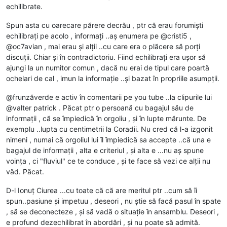
echilibrate.
Spun asta cu oarecare părere decrău , ptr că erau forumiști
echilibrați pe acolo , informați ..aș enumera pe @cristi5 ,
@oc7avian , mai erau și alții ..cu care era o plăcere să porți
discuții. Chiar și în contradictoriu. Fiind echilibrați era ușor să
ajungi la un numitor comun , dacă nu erai de tipul care poartă
ochelari de cal , imun la informație ..și bazat în propriile asumpții.
@frunzăverde e activ în comentarii pe you tube ..la clipurile lui
@valter patrick . Păcat ptr o persoană cu bagajul său de
informații , că se împiedică în orgoliu , și în lupte mărunte. De
exemplu ..lupta cu centimetrii la Coradii. Nu cred că l-a izgonit
nimeni , numai că orgoliul lui îl împiedică sa accepte ..că una e
bagajul de informații , alta e criteriul , și alta e ...nu aș spune
voința , ci "fluviul" ce te conduce , și te face să vezi ce alții nu
văd. Păcat.
D-l Ionuț Ciurea ...cu toate că că are meritul ptr ..cum să îi
spun..pasiune și impetuu , deseori , nu știe să facă pasul în spate
, să se deconecteze , și să vadă o situație în ansamblu. Deseori ,
e profund dezechilibrat în abordări , și nu poate să admită.