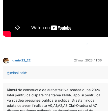
6
daniel22_22
27 mar. 2026, 11:36
Deconectat
@
mihai
said
:
Ritmul de constructie de autostrazi va scadea dupa 2026.
Intai pentru ca dispare finantarea PNRR, apoi si pentru ca
va scadea presiunea publica si politica. Si asta fiindca
odata ce avem finalizate A0,A1,A2,A3 Cluj-Oradea si A7,
dispare presiunea nationala pe dezvoltarea retelei de