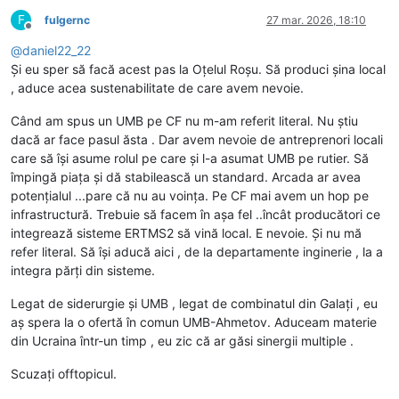
F
fulgernc
27 mar. 2026, 18:10
Deconectat
@
daniel22_22
Și eu sper să facă acest pas la Oțelul Roșu. Să produci șina local
, aduce acea sustenabilitate de care avem nevoie.
Când am spus un UMB pe CF nu m-am referit literal. Nu știu
dacă ar face pasul ăsta . Dar avem nevoie de antreprenori locali
care să își asume rolul pe care și l-a asumat UMB pe rutier. Să
împingă piața și dă stabilească un standard. Arcada ar avea
potențialul ...pare că nu au voința. Pe CF mai avem un hop pe
infrastructură. Trebuie să facem în așa fel ..încât producători ce
integrează sisteme ERTMS2 să vină local. E nevoie. Și nu mă
refer literal. Să își aducă aici , de la departamente inginerie , la a
integra părți din sisteme.
Legat de siderurgie și UMB , legat de combinatul din Galați , eu
aș spera la o ofertă în comun UMB-Ahmetov. Aduceam materie
din Ucraina într-un timp , eu zic că ar găsi sinergii multiple .
Scuzați offtopicul.