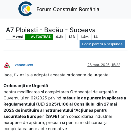
Forum Construim România
A7 Ploiești - Bacău - Suceava
4.3k
123
1.4m
14
Moved
AUTOSTRĂZI
Login pentru a răspunde
vancouver
26 mar. 2026, 15:22
Conectat
Iaca, fix azi s-a adoptat aceasta ordonanta de urgenta:
Ordonanţă de Urgenţă
pentru modificarea și completarea Ordonanței de urgență a
Guvernului nr. 62/2025 privind
măsurile de punere în aplicare a
Regulamentului (UE) 2025/1.106 al Consiliului din 27 mai
2025 de instituire a Instrumentului "Acțiunea pentru
securitatea Europei" (SAFE)
prin consolidarea industriei
europene de apărare, precum și pentru modificarea și
completarea unor acte normative