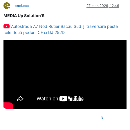
O
oneLess
27 mar. 2026, 12:46
Deconectat
MEDIA Up Solution'S
Autostrada A7 Nod Rutier Bacău Sud și traversare peste
cele două poduri, CF și DJ 252D
9