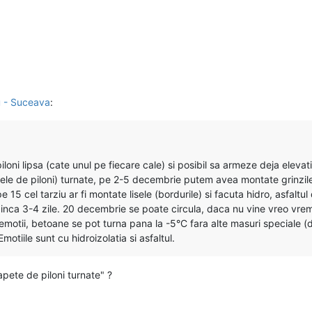
u - Suceava
:
iloni lipsa (cate unul pe fiecare cale) si posibil sa armeze deja elevati
ele de piloni) turnate, pe 2-5 decembrie putem avea montate grinzile 
e 15 cel tarziu ar fi montate lisele (bordurile) si facuta hidro, asfaltul 
or inca 3-4 zile. 20 decembrie se poate circula, daca nu vine vreo vr
emotii, betoane se pot turna pana la -5°C fara alte masuri speciale (d
otiile sunt cu hidroizolatia si asfaltul.
ete de piloni turnate" ?