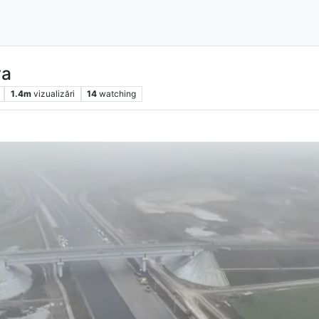
va
1.4m
vizualizări
14
watching