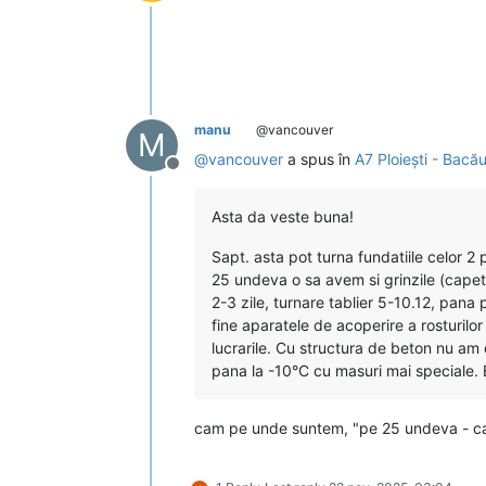
Deconectat
manu
@vancouver
M
@
vancouver
a spus în
A7 Ploiești - Bacă
Deconectat
Asta da veste buna!
Sapt. asta pot turna fundatiile celor 2 p
25 undeva o sa avem si grinzile (capet
2-3 zile, turnare tablier 5-10.12, pana p
fine aparatele de acoperire a rosturil
lucrarile. Cu structura de beton nu am 
pana la -10°C cu masuri mai speciale. Em
cam pe unde suntem, "pe 25 undeva - cap