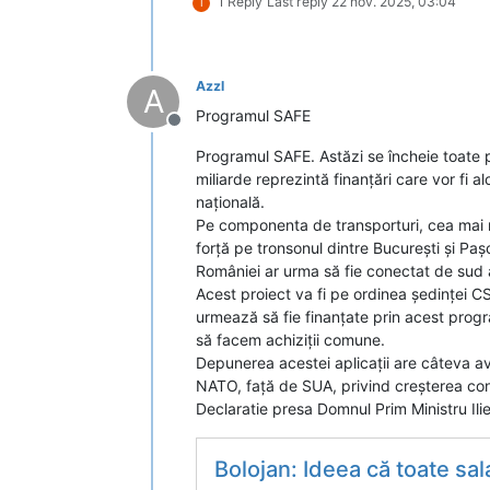
1 Reply
Last reply
22 nov. 2025, 03:04
I
Azzl
A
Programul SAFE
Deconectat
Programul SAFE. Astăzi se încheie toate p
miliarde reprezintă finanțări care vor fi 
națională.
Pe componenta de transporturi, cea mai m
forță pe tronsonul dintre București și Pașc
României ar urma să fie conectat de sud a
Acest proiect va fi pe ordinea ședinței CS
urmează să fie finanțate prin acest prog
să facem achiziții comune.
Depunerea acestei aplicații are câteva a
NATO, față de SUA, privind creșterea contr
Declaratie presa Domnul Prim Ministru Ili
Bolojan: Ideea că toate salariile vor fi reduse cu 10% 