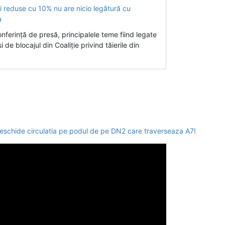
conferință de presă, principalele teme fiind legate
i de blocajul din Coaliție privind tăierile din
eschide circulatia pe podul de pe DN2 care traverseaza A7!