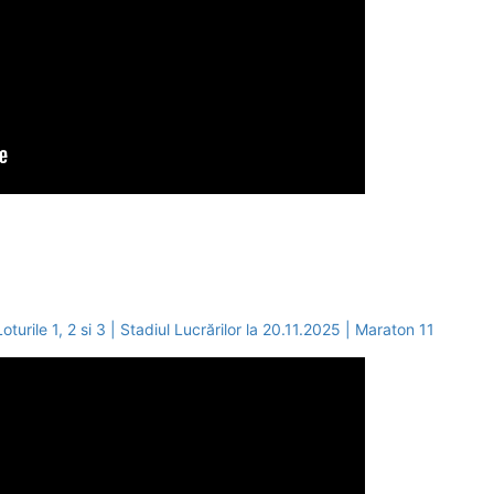
ile 1, 2 si 3 | Stadiul Lucrărilor la 20.11.2025 | Maraton 11