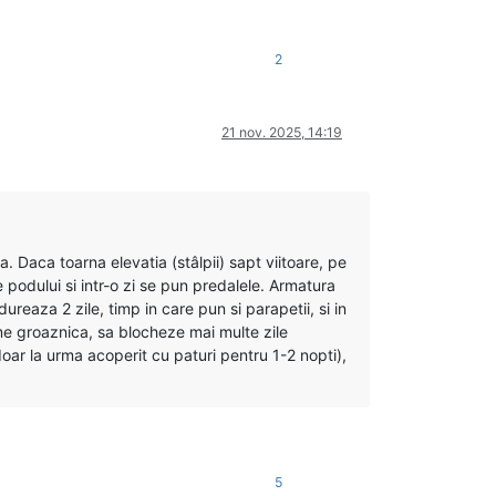
2
21 nov. 2025, 14:19
a. Daca toarna elevatia (stâlpii) sapt viitoare, pe
podului si intr-o zi se pun predalele. Armatura
dureaza 2 zile, timp in care pun si parapetii, si in
eme groaznica, sa blocheze mai multe zile
oar la urma acoperit cu paturi pentru 1-2 nopti),
5