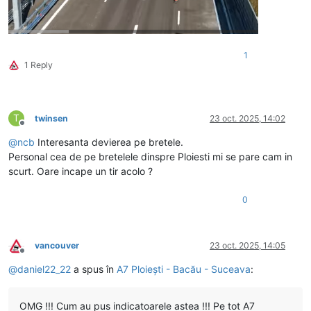
1
1 Reply
T
twinsen
23 oct. 2025, 14:02
Deconectat
@
ncb
Interesanta devierea pe bretele.
Personal cea de pe bretelele dinspre Ploiesti mi se pare cam in
scurt. Oare incape un tir acolo ?
0
vancouver
23 oct. 2025, 14:05
Deconectat
@
daniel22_22
a spus în
A7 Ploiești - Bacău - Suceava
:
OMG !!! Cum au pus indicatoarele astea !!! Pe tot A7