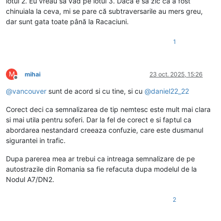
lotul 2. Eu vreau să văd pe lotul 3. Dacă e să zic că a fost
chinuiala la ceva, mi se pare că subtraversarile au mers greu,
dar sunt gata toate până la Racaciuni.
1
M
mihai
23 oct. 2025, 15:26
Deconectat
@
vancouver
sunt de acord si cu tine, si cu
@
daniel22_22
Corect deci ca semnalizarea de tip nemtesc este mult mai clara
si mai utila pentru soferi. Dar la fel de corect e si faptul ca
abordarea nestandard creeaza confuzie, care este dusmanul
sigurantei in trafic.
Dupa parerea mea ar trebui ca intreaga semnalizare de pe
autostrazile din Romania sa fie refacuta dupa modelul de la
Nodul A7/DN2.
2