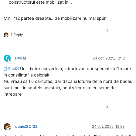
constructorul este mobilizat în...
Min 1:12 partea dreapta...de mobilizare nu mai spun
2
1 Reply
F
FMFM
24 oct. 2025, 12:12
Deconectat
@
PaulS
Unii dintre noi vedem, intradevar, dar sper intr-o "trezire
in constiinta" a celorlalti.
Nu vreau sa fiu carcotas, dar daca si loturile de la nord de bacau
sunt mult in spatele acestuia, anul viitor este cu semn de
intrebare
2
daniel22_22
24 oct. 2025, 12:28
Deconectat