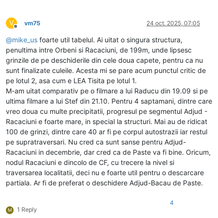
V
vm75
24 oct. 2025, 07:05
Deconectat
@
mike_us
foarte util tabelul. Ai uitat o singura structura,
penultima intre Orbeni si Racaciuni, de 199m, unde lipsesc
grinzile de pe deschiderile din cele doua capete, pentru ca nu
sunt finalizate culeile. Acesta mi se pare acum punctul critic de
pe lotul 2, asa cum e LEA Tisita pe lotul 1.
M-am uitat comparativ pe o filmare a lui Raducu din 19.09 si pe
ultima filmare a lui Stef din 21.10. Pentru 4 saptamani, dintre care
vreo doua cu multe precipitatii, progresul pe segmentul Adjud -
Racaciuni e foarte mare, in special la structuri. Mai au de ridicat
100 de grinzi, dintre care 40 ar fi pe corpul autostrazii iar restul
pe supratraversari. Nu cred ca sunt sanse pentru Adjud-
Racaciuni in decembrie, dar cred ca de Paste va fi bine. Oricum,
nodul Racaciuni e dincolo de CF, cu trecere la nivel si
traversarea localitatii, deci nu e foarte util pentru o descarcare
partiala. Ar fi de preferat o deschidere Adjud-Bacau de Paste.
4
1 Reply
M