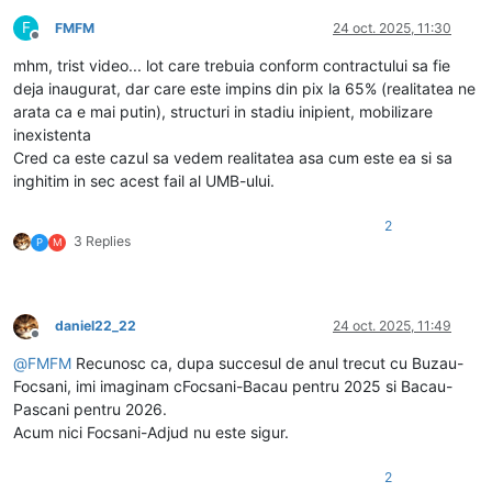
F
FMFM
24 oct. 2025, 11:30
Deconectat
mhm, trist video... lot care trebuia conform contractului sa fie
deja inaugurat, dar care este impins din pix la 65% (realitatea ne
arata ca e mai putin), structuri in stadiu inipient, mobilizare
inexistenta
Cred ca este cazul sa vedem realitatea asa cum este ea si sa
inghitim in sec acest fail al UMB-ului.
2
3 Replies
P
M
daniel22_22
24 oct. 2025, 11:49
Deconectat
@
FMFM
Recunosc ca, dupa succesul de anul trecut cu Buzau-
Focsani, imi imaginam cFocsani-Bacau pentru 2025 si Bacau-
Pascani pentru 2026.
Acum nici Focsani-Adjud nu este sigur.
2