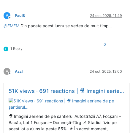
P
PaulS
24 oct. 2025, 11:49
Deconectat
@
FMFM
Din pacate acest lucru se vedea de mult timp...
0
1 Reply
F
A
Azzl
24 oct. 2025, 12:00
Deconectat
51K views · 691 reactions | 🎥 Imagini aeriene de pe șantierul...
🎥 Imagini aeriene de pe șantierul Autostrăzii A7, Focșani –
Bacău, Lot 1 Focșani – Domnești-Târg 📌 Stadiul fizic pe
acest lot a ajuns la peste 85%. 📌 În acest moment,