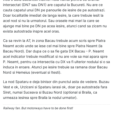
intersectat (DN7 sau DN1) are capatul la Bucureti. Nu are ce
cauta capatul unui DN pe panourile de iesire de pe autostrazi.
Doar localitatile imediat de langa iesire, la care trebuie iesit la
acel nod si nu la urmatorul. Sau orasele mai mari la care se
ajunge mai bine pe DN pe acea iesire, atunci cand sa zicem nu
exista autostrada inspre acel oras.
Ca sa revin la A7, in zona Bacau trebuie acum scris spre Piatra
Neamt acolo unde se iese cel mai bine spre Piatra Neamt (la
Bacau Nord). Dar dupa ce o sa fie gata DX Bacau - P. Neamt
acel indicator trebuie modificat si nu are voie sa mai apara spre
P. Neamt, pentru ca intersectia cu DX va fi ulterior nodului si o sa
induca in eroare. Atunci pe iesire trebuie sa ramana doar Bacau
Nord si Hemeius (eventual si Itesti).
La nod Spataru e deja binisor din punctul asta de vedere. Buzau
Vest e ok, Urziceni si Spataru iarasi ok, doar pe autostrada fara
Siret, numai Suceava si Buzau Nord (optional si Braila, ca
urmeaza iesirea spre Braila la nodul urmator).
Railway fan. But motorways have to be done first!