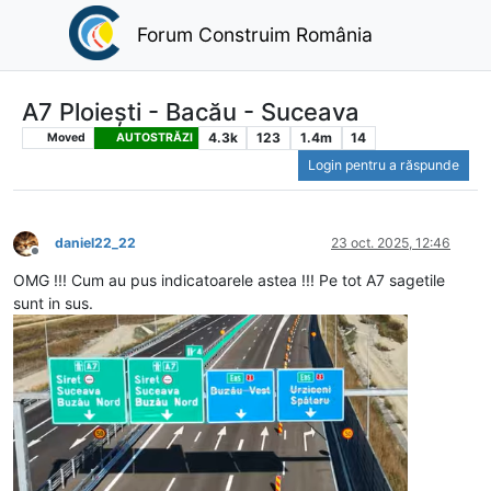
Forum Construim România
A7 Ploiești - Bacău - Suceava
4.3k
123
1.4m
14
Moved
AUTOSTRĂZI
Login pentru a răspunde
daniel22_22
23 oct. 2025, 12:46
Deconectat
OMG !!! Cum au pus indicatoarele astea !!! Pe tot A7 sagetile
sunt in sus.