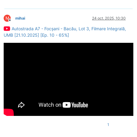
M
mihai
24 oct. 2025, 10:30
Deconectat
Autostrada A7 - Focșani - Bacău, Lot 3, Filmare Integrală,
UMB [21.10.2025] [Ep. 10 - 65%]
1