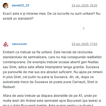
daniel22_22
23 oct. 2025, 16:22
Deconectat
Exact asta e și mirarea mea: De ce lucrurile nu sunt unitare? Nu
există un standard?
2
vancouver
23 oct. 2025, 17:05
Deconectat
Evident ca trebuie sa fie unitare. Este nevoie de revizuriea
standardului de semnalizare, care nu mai corespunde realitatilor
contemporane. De exemplu trebuie scoase abertii gen Nadlac
sau Siret, adica sate aflate intamplator langa granita. Suceava
pe panourile de mai sus era absolut suficient. Nu ajuta pe nimeni
in plus Siret, cel putin nu pana la Suceava. Ah, ok, dupa ce
autostrada trece de Suceava se poate pune Cernauti, Siret si
Radauti.
Afara de asta trebuie sa dispara aberatiile de pe A1, unde pe
multe iesiri din Ardeal este semnalat spre Bucuresti (pe iesire) si
inca o data Bucuresti inainte. Asta numai pentru ca drumul