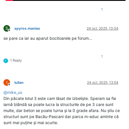
1
S
spyros.manias
24 oct. 2025, 13:34
Deconectat
se pare ca iar au aparut bocitoarele pe forum...
1
1 Reply
F
I
Iulian
24 oct. 2025, 13:54
Deconectat
@
mike_us
Din păcate lotul 3 este cam lăsat de izbeliște. Speram sa fie
iarnă blândă sa poate lucra la structurile de pe 3 care sunt
multe, dar beton se poate turna și la 0 grade afara. Nu știu ce
structuri sunt pe Bacău-Pascani dar parca m-aduc aminte că
sunt mai puține și mai scurte.