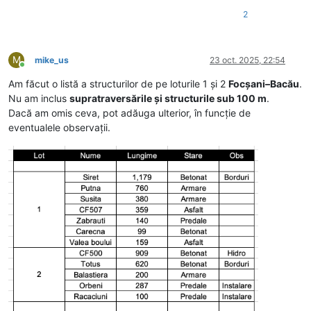
2
M
mike_us
23 oct. 2025, 22:54
Conectat
Am făcut o listă a structurilor de pe loturile 1 și 2
Focșani–Bacău
.
Nu am inclus
supratraversările și structurile sub 100 m
.
Dacă am omis ceva, pot adăuga ulterior, în funcție de
eventualele observații.