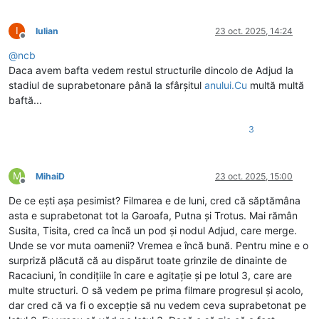
I
Iulian
23 oct. 2025, 14:24
Deconectat
@
ncb
Daca avem bafta vedem restul structurile dincolo de Adjud la
stadiul de suprabetonare până la sfârșitul
anului.Cu
multă multă
baftă...
3
M
MihaiD
23 oct. 2025, 15:00
Deconectat
De ce ești așa pesimist? Filmarea e de luni, cred că săptămâna
asta e suprabetonat tot la Garoafa, Putna și Trotus. Mai rămân
Susita, Tisita, cred ca încă un pod și nodul Adjud, care merge.
Unde se vor muta oamenii? Vremea e încă bună. Pentru mine e o
surpriză plăcută că au dispărut toate grinzile de dinainte de
Racaciuni, în condițiile în care e agitație și pe lotul 3, care are
multe structuri. O să vedem pe prima filmare progresul și acolo,
dar cred că va fi o excepție să nu vedem ceva suprabetonat pe