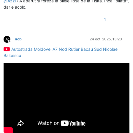
@
Azzl
: A aparut si foreza la pilele lipsa de la Tisita. Inca "pliata",
dar e acolo.
1
ncb
24 oct. 2025, 13:20
Deconectat
Autostrada Moldovei A7 Nod Rutier Bacau Sud Nicolae
Balcescu