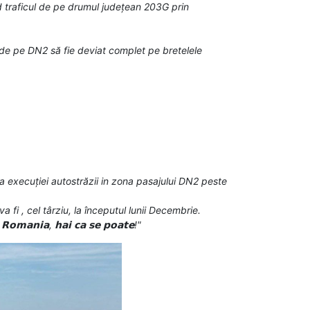
nd traficul de pe drumul județean 203G prin
cul de pe DN2 să fie deviat complet pe bretelele
ea execuției autostrăzii in zona pasajului DN2 peste
va fi , cel târziu, la începutul lunii Decembrie.
𝗶𝗮, 𝗵𝗮𝗶 𝗰𝗮 𝘀𝗲 𝗽𝗼𝗮𝘁𝗲!"