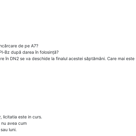
 încărcare de pe A7?
2 Pl-Bz după darea în folosință?
 în DN2 se va deschide la finalul acestei săptămâni. Care mai este 
licitatia este in curs.
ca nu avea cum
sau luni.