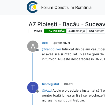
Forum Construim România
A7 Ploiești - Bacău - Sucea
4.3k
mesaje
123
posters
Moved
AUTOSTRĂZI
Azzl
@vancouver
A
@
vancouver
Intrucat din ce am vazut cei
Deconectat
ar avea si e si intabulat . o sa fie greu
in turbion. Nu este descaracare in DN28A.
trismegistul
@Azzl
T
@
Azzl
Acolo e o decizie a instanței să îi
Deconectat
pentru toată lumea ar fi să se relocheze î
nici aia nu sunt cum trebuie.