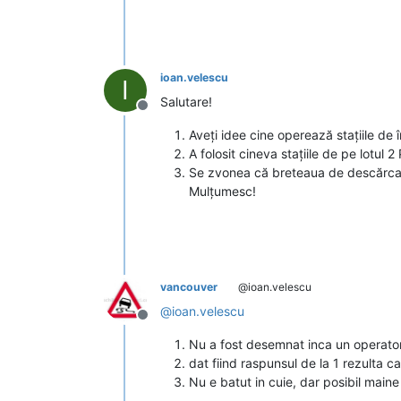
ioan.velescu
I
Salutare!
Deconectat
Aveți idee cine operează stațiile de
A folosit cineva stațiile de pe lotul 
Se zvonea că breteaua de descărcare
Mulțumesc!
vancouver
@ioan.velescu
@
ioan.velescu
Deconectat
Nu a fost desemnat inca un operator, 
dat fiind raspunsul de la 1 rezulta 
Nu e batut in cuie, dar posibil maine 