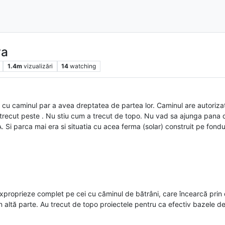
va
1.4m
vizualizări
14
watching
 cu caminul par a avea dreptatea de partea lor. Caminul are autorizat
 de trecut peste . Nu stiu cum a trecut de topo. Nu vad sa ajunga pana
 Si parca mai era si situatia cu acea ferma (solar) construit pe fondu
 exproprieze complet pe cei cu căminul de bătrâni, care încearcă prin 
n altă parte. Au trecut de topo proiectele pentru ca efectiv bazele de 