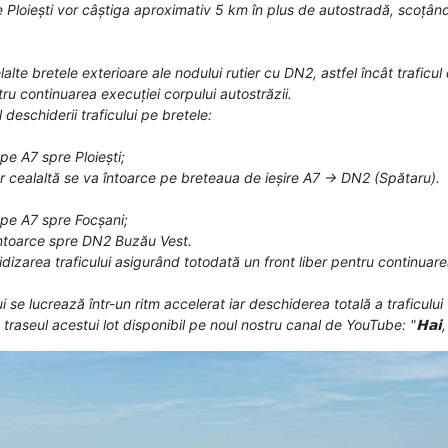
pre Ploiești vor câștiga aproximativ 5 km în plus de autostradă, scoțâ
lelalte bretele exterioare ale nodului rutier cu DN2, astfel încât trafi
tru continuarea execuției corpului autostrăzii.
deschiderii traficului pe bretele:
pe A7 spre Ploiești;
 cealaltă se va întoarce pe breteaua de ieșire A7 → DN2 (Spătaru).
 pe A7 spre Focșani;
 întoarce spre DN2 Buzău Vest.
uidizarea traficului asigurând totodată un front liber pentru continuar
ui se lucrează într-un ritm accelerat iar deschiderea totală a traficului 
seul acestui lot disponibil pe noul nostru canal de YouTube: "𝗛𝗮𝗶, 𝗥𝗼𝗺𝗮