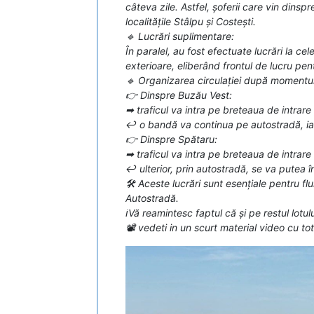
câteva zile. Astfel, șoferii care vin dins
localitățile Stâlpu și Costești.
🔹 Lucrări suplimentare:
În paralel, au fost efectuate lucrări la ce
exterioare, eliberând frontul de lucru pen
🔹 Organizarea circulației după momentul 
👉 Dinspre Buzău Vest:
➡ traficul va intra pe breteaua de intrare 
↩ o bandă va continua pe autostradă, iar
👉 Dinspre Spătaru:
➡ traficul va intra pe breteaua de intrare
↩ ulterior, prin autostradă, se va putea
🛠 Aceste lucrări sunt esențiale pentru fl
Autostradă.
ℹ️Vă reamintesc faptul că și pe restul lotul
📽 vedeti in un scurt material video cu tot tra