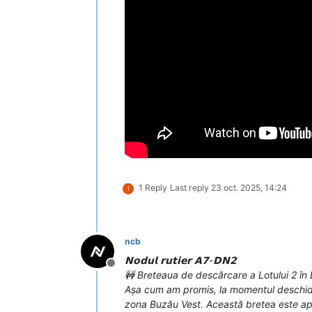
1 Reply
Last reply
23 oct. 2025, 14:24
I
ncb
𝗡𝗼𝗱𝘂𝗹 𝗿𝘂𝘁𝗶𝗲𝗿 𝗔𝟳-𝗗𝗡𝟮
Deconectat
🚧 Breteaua de descărcare a Lotului 2 în 
Așa cum am promis, la momentul deschideri 
zona Buzău Vest. Această bretea este aproap