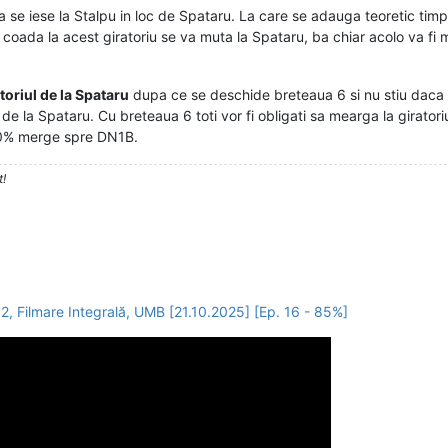
a se iese la Stalpu in loc de Spataru. La care se adauga teoretic timp
coada la acest giratoriu se va muta la Spataru, ba chiar acolo va fi mai
ratoriul de la Spataru
dupa ce se deschide breteaua 6 si nu stiu daca 
e la Spataru. Cu breteaua 6 toti vor fi obligati sa mearga la giratoriu
30% merge spre DN1B.
t!
2, Filmare Integrală, UMB [21.10.2025] [Ep. 16 - 85%]