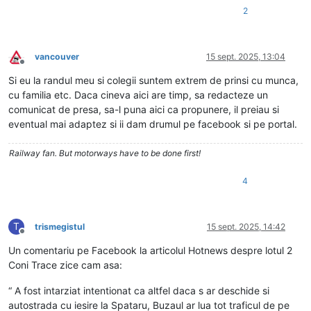
2
vancouver
15 sept. 2025, 13:04
Deconectat
Si eu la randul meu si colegii suntem extrem de prinsi cu munca,
cu familia etc. Daca cineva aici are timp, sa redacteze un
comunicat de presa, sa-l puna aici ca propunere, il preiau si
eventual mai adaptez si ii dam drumul pe facebook si pe portal.
Railway fan. But motorways have to be done first!
4
T
trismegistul
15 sept. 2025, 14:42
Deconectat
Un comentariu pe Facebook la articolul Hotnews despre lotul 2
Coni Trace zice cam asa:
“ A fost intarziat intentionat ca altfel daca s ar deschide si
autostrada cu iesire la Spataru, Buzaul ar lua tot traficul de pe