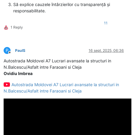
Să explice cauzele întârzierilor cu transparență și
responsabilitate.
11
1 Reply
P
PaulS
16 sept. 2025, 06:36
Deconectat
Autostrada Moldovei A7 Lucrari avansate la structuri in
N.Balcescu/Asfalt intre Faraoani si Cleja
Ovidiu Imbrea
Autostrada Moldovei A7 Lucrari avansate la structuri in
N.Balcescu/Asfalt intre Faraoani si Cleja