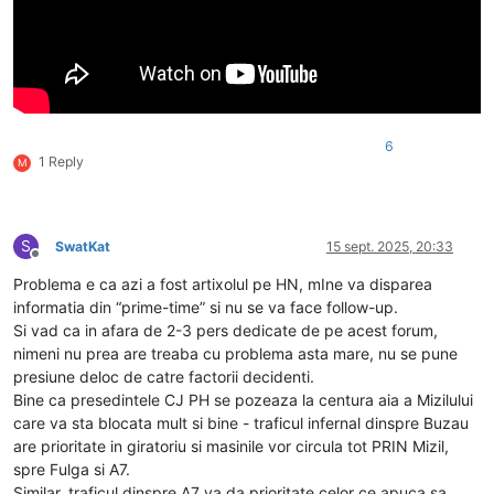
6
1 Reply
M
S
SwatKat
15 sept. 2025, 20:33
Deconectat
Problema e ca azi a fost artixolul pe HN, mIne va disparea
informatia din “prime-time” si nu se va face follow-up.
Si vad ca in afara de 2-3 pers dedicate de pe acest forum,
nimeni nu prea are treaba cu problema asta mare, nu se pune
presiune deloc de catre factorii decidenti.
Bine ca presedintele CJ PH se pozeaza la centura aia a Mizilului
care va sta blocata mult si bine - traficul infernal dinspre Buzau
are prioritate in giratoriu si masinile vor circula tot PRIN Mizil,
spre Fulga si A7.
Similar, traficul dinspre A7 va da prioritate celor ce apuca sa