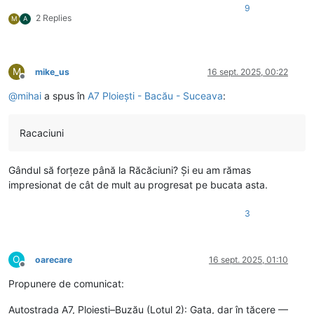
9
2 Replies
M
A
M
mike_us
16 sept. 2025, 00:22
Deconectat
@
mihai
a spus în
A7 Ploiești - Bacău - Suceava
:
Racaciuni
Gândul să forțeze până la Răcăciuni? Și eu am rămas
impresionat de cât de mult au progresat pe bucata asta.
3
O
oarecare
16 sept. 2025, 01:10
Deconectat
Propunere de comunicat:
Autostrada A7, Ploiești–Buzău (Lotul 2): Gata, dar în tăcere —