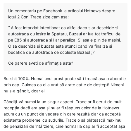
Un comentariu pe Facebook la articolul Hotnews despre
lotul 2 Coni Trace zice cam asa:
“ A fost intarziat intentionat ca altfel daca s ar deschide si
autostrada cu iesire la Spataru, Buzaul ar lua tot traficul de
pe E85 si autostrada si l ar paraliza. Si asa e plin de masini.
O sa deschida si bucata asta atunci cand va finaliza si
bucatica de autostrada ce ocoleste Buzaul ;)”
Ce parere aveti de afirmația asta?
Bullshit 100%. Numai unui prost poate să-i treacă așa o aberație
prin cap. Culmea ca el a vrut să arate cat e de deștept! Nimeni
nu s-a gândit, doar el.
Gândiți-vă numai la un singur aspect: Trace ar fi cerut de mult
recepția dacă era așa și nu ar fi răspuns celor de la Hotnews
acum cu un punct de vedere din care rezultă clar ca acceptă
existența problemei cu sudurile. Trace o să plătească maximul
de penalizări de întârziere, cine normal la cap ar fi acceptat așa