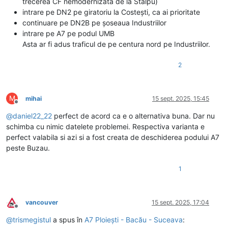
trecerea CF nemodernizată de la Stalpu)
intrare pe DN2 pe giratoriu la Costești, ca ai prioritate
continuare pe DN2B pe șoseaua Industriilor
intrare pe A7 pe podul UMB
Asta ar fi adus traficul de pe centura nord pe Industriilor.
2
M
mihai
15 sept. 2025, 15:45
Deconectat
@
daniel22_22
perfect de acord ca e o alternativa buna. Dar nu
schimba cu nimic datelete problemei. Respectiva varianta e
perfect valabila si azi si a fost creata de deschiderea podului A7
peste Buzau.
1
vancouver
15 sept. 2025, 17:04
Deconectat
@
trismegistul
a spus în
A7 Ploiești - Bacău - Suceava
: