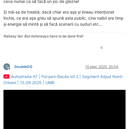
ceva numai ca să facă un joc de glezne!
Și mă-sa de treabă, dacă chiar era așa și țineau intenționat
închis, ce era așa greu să spună asta public, cine naibii are timp
și energie să mintă și să facă scenarii cu suduri etc…
Railway fan. But motorways have to be done first!
6
D
DoubleOG
15 sept. 2025, 20:04
Deconectat
Autostrada A7 | Focșani-Bacău lot 2 | Segment Adjud Nord-
Orbeni | 15.09.2025 | UMB