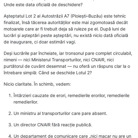
Unde este data oficială de deschidere?
Așteptatul Lot 2 al Autostrăzii A7 (Ploiești–Buzău) este tehnic
finalizat, însă tăcerea autorităților este mai zgomotoasă decât
motoarele care ar fi trebuit deja să ruleze pe el. După luni de
lucrări și așteptări peste așteptări, nu există nicio dată oficială
de inaugurare, ci doar estimări vagi.
Deși lucrările par încheiate, iar tronsonul pare complet circulabil,
nimeni — nici Ministerul Transporturilor, nici CNAIR, nici
purtătorul de cuvânt desemnat — nu oferă un răspuns clar la o
întrebare simplă: Când se deschide Lotul 2?
Nicio claritate. În schimb, vedem:
Întârzieri cauzate de erori, remedierile erorilor, remedierile
remedierilor.
Un ministru al transporturilor care pare absent.
Un director CNAIR fără reacție publică.
Un departament de comunicare care „nici macar nu are un