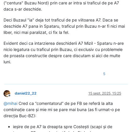
("centura" Buzau Nord) prin care ar intra si traficul de pe A7
daca s-ar deschide.
Deci Buzaul "ia" deja tot traficul de pe viitoarea A7. Daca se
deschide A7 pana in Spataru, traficul prin Buzau n-ar fi nici mai
liber, nici mai paralizat, ci fix la fel.
Evident deci ca intarzierea deschiderii A7 Mizil - Spataru n-are
nicio legatura cu traficul prin Buzau, ci exclusiv cu problemele
de proasta constructie despre care discutam si aici de multe
luni.
5
daniel22_22
15 sept. 2025, 15:25
Deconectat
@
mihai
Cred ca “comentatorul” de pe FB se referă la alta
combinație care și mie mi se pare mai buna (as fi urmat-o pe
direcția Buc-BZ):
ieșire de pe A7 la dreapta spre Costești (scapi și de