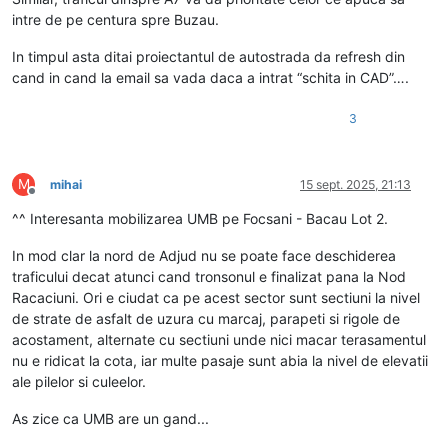
intre de pe centura spre Buzau.
In timpul asta ditai proiectantul de autostrada da refresh din
cand in cand la email sa vada daca a intrat “schita in CAD”….
3
M
mihai
15 sept. 2025, 21:13
Deconectat
^^ Interesanta mobilizarea UMB pe Focsani - Bacau Lot 2.
In mod clar la nord de Adjud nu se poate face deschiderea
traficului decat atunci cand tronsonul e finalizat pana la Nod
Racaciuni. Ori e ciudat ca pe acest sector sunt sectiuni la nivel
de strate de asfalt de uzura cu marcaj, parapeti si rigole de
acostament, alternate cu sectiuni unde nici macar terasamentul
nu e ridicat la cota, iar multe pasaje sunt abia la nivel de elevatii
ale pilelor si culeelor.
As zice ca UMB are un gand...