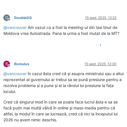
D
DoubleOG
15 sept. 2025, 12:22
Deconectat
@
vancouver
Am vazut ca a fost la meeting-ul din Iasi tinut de
Moldova vrea Autostrada. Pana la urma a fost mutat de la MT?
1
R
Romulus
15 sept. 2025, 12:30
Deconectat
@
vancouver
în cazul ăsta cred că și asupra ministrului sau a altui
reprezentat al guvernului ar trebui sa se pună presiune pentru a
rezolva problema și a pune și el la rândul lui presiune la fața
locului.
Cred că singurul mod în care se poate face lucrul ăsta e sa se
facă puțin mai multă vâlvă în online și mass-media pentru că
altfel, la modul în care se lucrează, cred că nici la începutul lui
2026 nu avem nimic deschis.