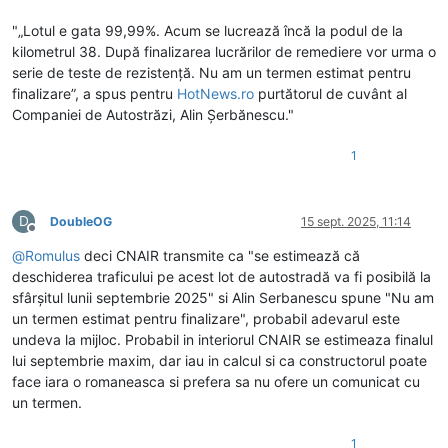
"„Lotul e gata 99,99%. Acum se lucrează încă la podul de la
kilometrul 38. După finalizarea lucrărilor de remediere vor urma o
serie de teste de rezistență. Nu am un termen estimat pentru
finalizare”, a spus pentru
HotNews.ro
purtătorul de cuvânt al
Companiei de Autostrăzi, Alin Șerbănescu."
1
D
DoubleOG
15 sept. 2025, 11:14
Deconectat
@
Romulus
deci CNAIR transmite ca "se estimează că
deschiderea traficului pe acest lot de autostradă va fi posibilă la
sfârșitul lunii septembrie 2025" si Alin Serbanescu spune "Nu am
un termen estimat pentru finalizare", probabil adevarul este
undeva la mijloc. Probabil in interiorul CNAIR se estimeaza finalul
lui septembrie maxim, dar iau in calcul si ca constructorul poate
face iara o romaneasca si prefera sa nu ofere un comunicat cu
un termen.
1