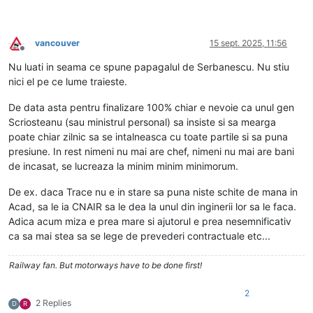
vancouver
15 sept. 2025, 11:56
Deconectat
Nu luati in seama ce spune papagalul de Serbanescu. Nu stiu
nici el pe ce lume traieste.
De data asta pentru finalizare 100% chiar e nevoie ca unul gen
Scriosteanu (sau ministrul personal) sa insiste si sa mearga
poate chiar zilnic sa se intalneasca cu toate partile si sa puna
presiune. In rest nimeni nu mai are chef, nimeni nu mai are bani
de incasat, se lucreaza la minim minim minimorum.
De ex. daca Trace nu e in stare sa puna niste schite de mana in
Acad, sa le ia CNAIR sa le dea la unul din inginerii lor sa le faca.
Adica acum miza e prea mare si ajutorul e prea nesemnificativ
ca sa mai stea sa se lege de prevederi contractuale etc...
Railway fan. But motorways have to be done first!
2
2 Replies
D
R