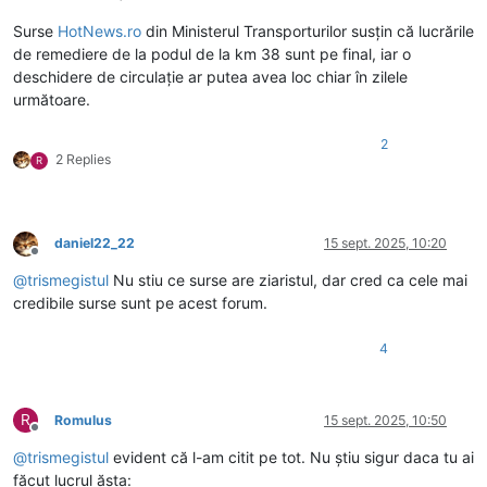
Surse
HotNews.ro
din Ministerul Transporturilor susțin că lucrările
de remediere de la podul de la km 38 sunt pe final, iar o
deschidere de circulație ar putea avea loc chiar în zilele
următoare.
2
2 Replies
R
daniel22_22
15 sept. 2025, 10:20
Deconectat
@
trismegistul
Nu stiu ce surse are ziaristul, dar cred ca cele mai
credibile surse sunt pe acest forum.
4
R
Romulus
15 sept. 2025, 10:50
Deconectat
@
trismegistul
evident că l-am citit pe tot. Nu știu sigur daca tu ai
făcut lucrul ăsta: