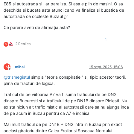
E85 si autostrada si l ar paraliza. Si asa e plin de masini. O sa
deschida si bucata asta atunci cand va finaliza si bucatica de
autostrada ce ocoleste Buzaul ;)”
Ce parere aveti de afirmația asta?
1
2 Replies
M
M
mihai
15 sept. 2025, 15:06
Deconectat
@
trismegistul
simpla "teoria conspiratiei" si, tipic acestor teorii,
plina de fracturi de logica.
Traficul de pe viitoarea A7 va fi suma traficului de pe DN2
dinspre Bucuresti si a traficului de pe DN1B dinspre Ploiesti. Nu
exista niciun alt trafic mistic al autostrazii care sa nu ajunga inca
de pe acum in Buzau pentru ca A7 e inchisa.
Mai mult traficul de pe DN1B + DN2 intra in Buzau prin exact
acelasi giratoriu dintre Calea Eroilor si Soseaua Nordului