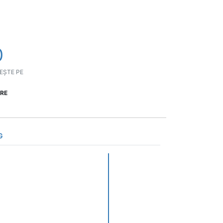
0
EȘTE PE
ORE
G