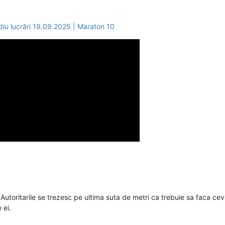
iu lucrări 19.09.2025 | Maraton 10
 Autoritarile se trezesc pe ultima suta de metri ca trebuie sa faca c
 ei.