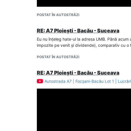
POSTAT ÎN AUTOSTRĂZI
RE: A7 Ploiești - Bacău - Suceava
Eu nu înțeleg hate-ul la adresa UMB. Până acum a l
impozite pe venit și dividende), comparativ cu o fi
POSTAT ÎN AUTOSTRĂZI
RE: A7 Ploiești - Bacău - Suceava
Autostrada A7 | Focșani-Bacău Lot 1 | Lucrăr