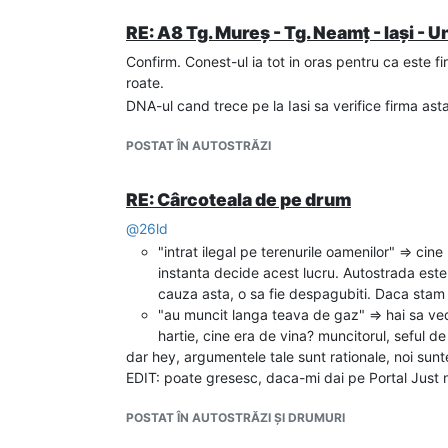
RE: A8 Tg. Mureș - Tg. Neamț - Iași - 
Confirm. Conest-ul ia tot in oras pentru ca este f
roate.
DNA-ul cand trece pe la Iasi sa verifice firma as
POSTAT ÎN AUTOSTRĂZI
RE: Cârcoteala de pe drum
@
26ld
"intrat ilegal pe terenurile oamenilor" => cine
instanta decide acest lucru. Autostrada este 
cauza asta, o sa fie despagubiti. Daca stam 
"au muncit langa teava de gaz" => hai sa ved
hartie, cine era de vina? muncitorul, seful de
dar hey, argumentele tale sunt rationale, noi sunte
EDIT: poate gresesc, daca-mi dai pe Portal Just nu
POSTAT ÎN AUTOSTRĂZI ȘI DRUMURI