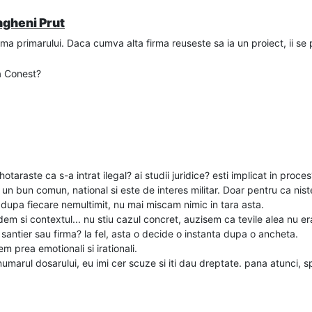
Ungheni Prut
irma primarului. Daca cumva alta firma reuseste sa ia un proiect, ii se
ta Conest?
 hotaraste ca s-a intrat ilegal? ai studii juridice? esti implicat in proce
un bun comun, national si este de interes militar. Doar pentru ca nist
dupa fiecare nemultimit, nu mai miscam nimic in tara asta.
em si contextul... nu stiu cazul concret, auzisem ca tevile alea nu er
 santier sau firma? la fel, asta o decide o instanta dupa o ancheta.
m prea emotionali si irationali.
marul dosarului, eu imi cer scuze si iti dau dreptate. pana atunci, sp