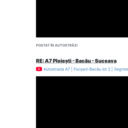
POSTAT ÎN AUTOSTRĂZI
RE: A7 Ploiești - Bacău - Suceava
Autostrada A7 | Focșani-Bacău lot 2 | Segm