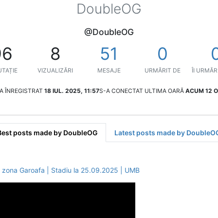
DoubleOG
@DoubleOG
96
8
51
0
TAȚIE
VIZUALIZĂRI
MESAJE
URMĂRIT DE
ÎI URMĂR
A ÎNREGISTRAT
18 IUL. 2025, 11:57
S-A CONECTAT ULTIMA OARĂ
ACUM 12 
Best posts made by DoubleOG
Latest posts made by DoubleO
i zona Garoafa | Stadiu la 25.09.2025 | UMB