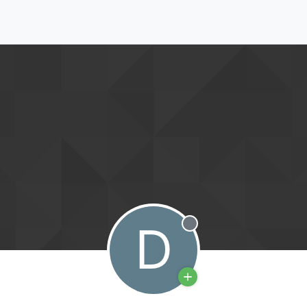
D
Deconectat