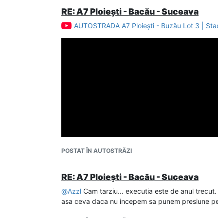
RE: A7 Ploiești - Bacău - Suceava
AUTOSTRADA A7 Ploiești - Buzău Lot 3 | Stad
POSTAT ÎN AUTOSTRĂZI
RE: A7 Ploiești - Bacău - Suceava
@
Azzl
Cam tarziu... executia este de anul trecut.
asa ceva daca nu incepem sa punem presiune pe