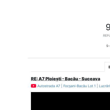
REPU
S-
RE: A7 Ploiești - Bacău - Suceava
Autostrada A7 | Focșani-Bacău Lot 1 | Lucrăr