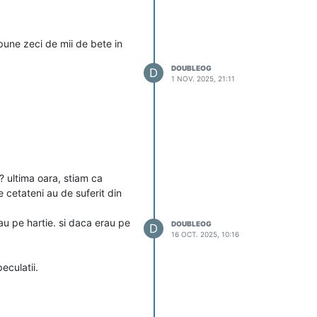
 pune zeci de mii de bete in
DOUBLEOG
D
1 NOV. 2025, 21:11
s? ultima oara, stiam ca
e cetateni au de suferit din
au pe hartie. si daca erau pe
DOUBLEOG
D
16 OCT. 2025, 10:16
eculatii.