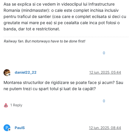
Asa se explica si ce vedem in videoclipul lui Infrastructure
Romania (mindmasster): o cale este complet inchisa inclusiv
pentru traficul de santier (cea care e complet eclisata si deci cu
greutate mai mare pe ea) si pe cealalta cale inca pot folosi o
banda, dar tot e restrictionat.
Railway fan. But motorways have to be done first!
0
daniel22_22
12 iun. 2025, 05:44
Deconectat
Montarea structurilor de rigidizare se poate face și acum? Sau
ne putem trezi cu spart totul și luat de la capăt?
0
1 Reply
P
PaulS
12 iun. 2025, 08:44
Deconectat