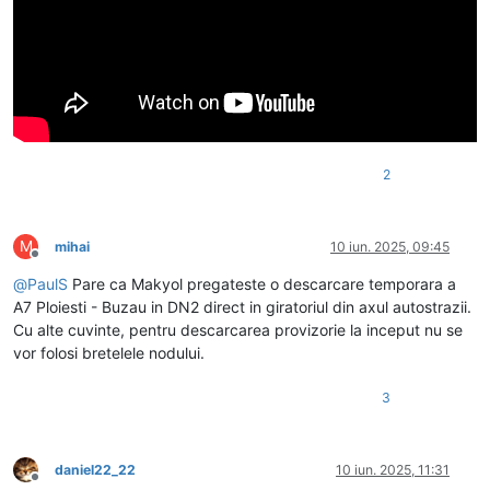
2
M
mihai
10 iun. 2025, 09:45
Deconectat
@
PaulS
Pare ca Makyol pregateste o descarcare temporara a
A7 Ploiesti - Buzau in DN2 direct in giratoriul din axul autostrazii.
Cu alte cuvinte, pentru descarcarea provizorie la inceput nu se
vor folosi bretelele nodului.
3
daniel22_22
10 iun. 2025, 11:31
Deconectat