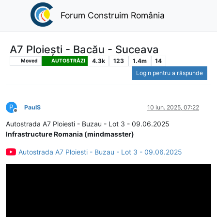
Forum Construim România
A7 Ploiești - Bacău - Suceava
4.3k
123
1.4m
14
Moved
AUTOSTRĂZI
Login pentru a răspunde
P
PaulS
10 iun. 2025, 07:22
Deconectat
Autostrada A7 Ploiesti - Buzau - Lot 3 - 09.06.2025
Infrastructure Romania (mindmasster)
Autostrada A7 Ploiesti - Buzau - Lot 3 - 09.06.2025