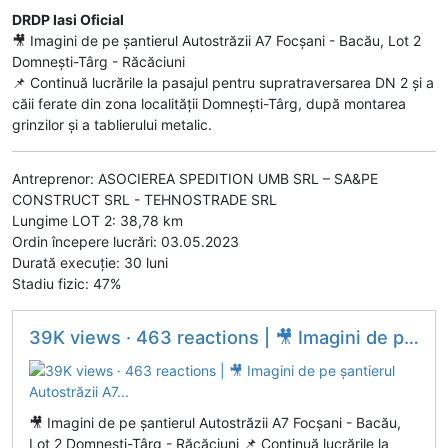
DRDP Iasi Oficial
🎥 Imagini de pe șantierul Autostrăzii A7 Focșani - Bacău, Lot 2
Domnești-Târg - Răcăciuni
📌 Continuă lucrările la pasajul pentru supratraversarea DN 2 și a
căii ferate din zona localității Domnești-Târg, după montarea
grinzilor și a tablierului metalic.
Antreprenor: ASOCIEREA SPEDITION UMB SRL – SA&PE
CONSTRUCT SRL - TEHNOSTRADE SRL
Lungime LOT 2: 38,78 km
Ordin începere lucrări: 03.05.2023
Durată execuție: 30 luni
Stadiu fizic: 47%
39K views · 463 reactions | 🎥 Imagini de pe șantierul Autostrăzii A7...
🎥 Imagini de pe șantierul Autostrăzii A7 Focșani - Bacău,
Lot 2 Domnești-Târg - Răcăciuni 📌 Continuă lucrările la