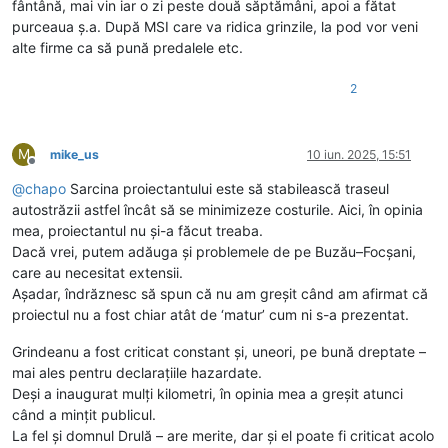
fântână, mai vin iar o zi peste două săptămâni, apoi a fătat
purceaua ș.a. După MSI care va ridica grinzile, la pod vor veni
alte firme ca să pună predalele etc.
2
M
mike_us
10 iun. 2025, 15:51
Deconectat
@
chapo
Sarcina proiectantului este să stabilească traseul
autostrăzii astfel încât să se minimizeze costurile. Aici, în opinia
mea, proiectantul nu și-a făcut treaba.
Dacă vrei, putem adăuga și problemele de pe Buzău–Focșani,
care au necesitat extensii.
Așadar, îndrăznesc să spun că nu am greșit când am afirmat că
proiectul nu a fost chiar atât de ‘matur’ cum ni s-a prezentat.
Grindeanu a fost criticat constant și, uneori, pe bună dreptate –
mai ales pentru declarațiile hazardate.
Deși a inaugurat mulți kilometri, în opinia mea a greșit atunci
când a mințit publicul.
La fel și domnul Drulă – are merite, dar și el poate fi criticat acolo