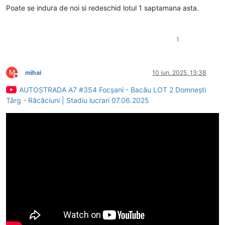
Poate se indura de noi si redeschid lotul 1 saptamana asta.
1
M
mihai
10 iun. 2025, 13:38
Deconectat
AUTOSTRADA A7 #354 Focșani - Bacău LOT 2 Domnești
Târg - Răcăciuni | Stadiu lucrari 07.06.2025