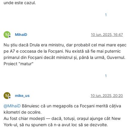
unde este cazul.
1
M
MihaiD
10 iun. 2025, 16:47
Deconectat
Nu știu dacă Drula era ministru, dar probabil cel mai mare eșec
pe A7 e cocoasa de la Focșani. Nu există să fie mai puternic
primarul din Focșani decât ministrul și, până la urmă, Guvernul.
Proiect "matur"
1
M
mike_us
10 iun. 2025, 20:20
Deconectat
@
MihaiD
Bănuiesc că un megapolis ca Focșani merită câțiva
kilometri de ocolire.
Au fost chiar modești — dacă, totuși, orașul ajunge cât New
York-ul, să nu spunem că n-a avut loc să se dezvolte.