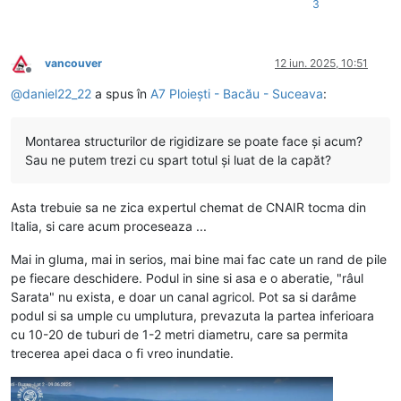
3
vancouver
12 iun. 2025, 10:51
Deconectat
@
daniel22_22
a spus în
A7 Ploiești - Bacău - Suceava
:
Montarea structurilor de rigidizare se poate face și acum?
Sau ne putem trezi cu spart totul și luat de la capăt?
Asta trebuie sa ne zica expertul chemat de CNAIR tocma din
Italia, si care acum proceseaza ...
Mai in gluma, mai in serios, mai bine mai fac cate un rand de pile
pe fiecare deschidere. Podul in sine si asa e o aberatie, "râul
Sarata" nu exista, e doar un canal agricol. Pot sa si darâme
podul si sa umple cu umplutura, prevazuta la partea inferioara
cu 10-20 de tuburi de 1-2 metri diametru, care sa permita
trecerea apei daca o fi vreo inundatie.