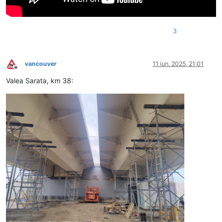
3
vancouver
11 iun. 2025, 21:01
Deconectat
Valea Sarata, km 38: