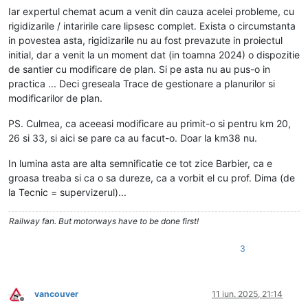
Iar expertul chemat acum a venit din cauza acelei probleme, cu
rigidizarile / intaririle care lipsesc complet. Exista o circumstanta
in povestea asta, rigidizarile nu au fost prevazute in proiectul
initial, dar a venit la un moment dat (in toamna 2024) o dispozitie
de santier cu modificare de plan. Si pe asta nu au pus-o in
practica ... Deci greseala Trace de gestionare a planurilor si
modificarilor de plan.
PS. Culmea, ca aceeasi modificare au primit-o si pentru km 20,
26 si 33, si aici se pare ca au facut-o. Doar la km38 nu.
In lumina asta are alta semnificatie ce tot zice Barbier, ca e
groasa treaba si ca o sa dureze, ca a vorbit el cu prof. Dima (de
la Tecnic = supervizerul)...
Railway fan. But motorways have to be done first!
3
vancouver
11 iun. 2025, 21:14
Deconectat