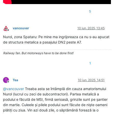
5
vancouver
10 iun. 2025, 13:45
Deconectat
Nurol, zona Spataru: Pe mine ma ingrijoreaza ca nu s-au apucat
de structura metalica a pasajului DN2 peste A7.
Railway fan. But motorways have to be done first!
1
T
Tea
10 iun. 2025, 14:51
Deconectat
@
vancouver
Treaba asta se întâmplă din cauza amatorismului
Nurol (lucrul cu zeci de subcontractori). Partea metalică a
podului e făcută de MSI, firmă serioasă, grinzile sunt pe șantier
din martie. Culeele și pilele podului sunt făcute de niște oameni
plătiți cu ziua. Vin azi două zile, o săptămână forează la o