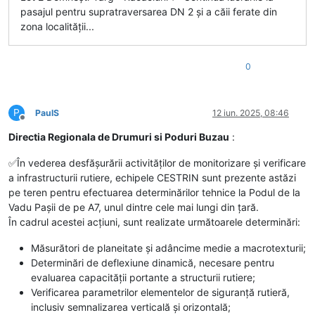
pasajul pentru supratraversarea DN 2 și a căii ferate din
zona localității...
0
P
PaulS
12 iun. 2025, 08:46
Deconectat
Directia Regionala de Drumuri si Poduri Buzau
:
✅În vederea desfășurării activităților de monitorizare și verificare
a infrastructurii rutiere, echipele CESTRIN sunt prezente astăzi
pe teren pentru efectuarea determinărilor tehnice la Podul de la
Vadu Pașii de pe A7, unul dintre cele mai lungi din țară.
În cadrul acestei acțiuni, sunt realizate următoarele determinări:
Măsurători de planeitate și adâncime medie a macrotexturii;
Determinări de deflexiune dinamică, necesare pentru
evaluarea capacității portante a structurii rutiere;
Verificarea parametrilor elementelor de siguranță rutieră,
inclusiv semnalizarea verticală și orizontală;