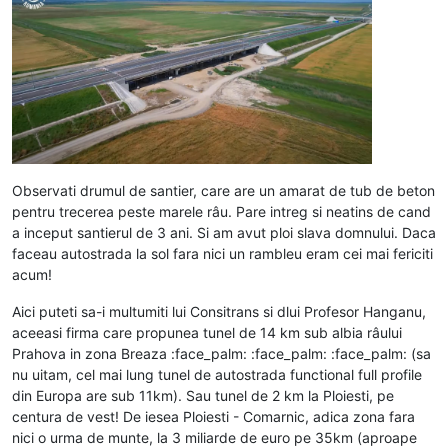
Observati drumul de santier, care are un amarat de tub de beton
pentru trecerea peste marele râu. Pare intreg si neatins de cand
a inceput santierul de 3 ani. Si am avut ploi slava domnului. Daca
faceau autostrada la sol fara nici un rambleu eram cei mai fericiti
acum!
Aici puteti sa-i multumiti lui Consitrans si dlui Profesor Hanganu,
aceeasi firma care propunea tunel de 14 km sub albia râului
Prahova in zona Breaza :face_palm: :face_palm: :face_palm: (sa
nu uitam, cel mai lung tunel de autostrada functional full profile
din Europa are sub 11km). Sau tunel de 2 km la Ploiesti, pe
centura de vest! De iesea Ploiesti - Comarnic, adica zona fara
nici o urma de munte, la 3 miliarde de euro pe 35km (aproape