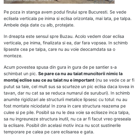
Pe poza in stanga avem podul firului spre Bucuresti. Se vede
eclisela verticala pe inima si eclisa orizontala, mai lata, pe talpa.
Ambele deja date cu alb, protejate.
In dreapta este sensul spre Buzau. Acolo vedem doar eclisa
verticala, pe inima, finalizata si ea, dar fara vopsea. In schimb
lipseste cea pe talpa, care nu au voie deocamdata sa o
monteze.
Acum povestea spusa din gura in gura de pe santier s-a
schimbat un pic.
Se pare ca nu au taiat muncitorii nimic la
montaj eclise sau ce au taiat nu e important
(nu se vede ce ar fi
putut sa taie, cel mult sus sa scurteze un pic eclisa daca lovea in
tavan, dar nu cat sa se reduca numarul de suruburi). In schimb
anumite rigidizari ale structurii metalice lipsesc cu totul: nu au
fost montate niciodata! In zona in care structura reazema pe
culee si pe pile. Posibil sa nu le dea voie sa ecliseze inca talpa,
sa nu ingreuneze structura inutil, nu ca ar fi facut vreo greseala
la eclisare. Posibil din acelasi motiv inca nu scot sustinerile
temporare pe calea pe care eclisarea e gata.