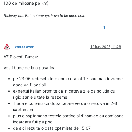
100 de milioane pe km).
Railway fan. But motorways have to be done first!
1
vancouver
12 iun. 2025, 11:28
Deconectat
A7 Ploiesti-Buzau:
Vesti bune de la o pasarica:
pe 23.06 redeschidere completa lot 1 - sau mai devreme,
daca va fi posibil
expertul italian promite ca in cateva zile da solutia cu
rigidizarile uitate la reazeme
Trace e convins ca dupa ce are verde o rezolva in 2-3
saptamani
plus o saptamana testele statice si dinamice cu camioane
incarcate full pe pod
de aici rezulta o data optimista de 15.07