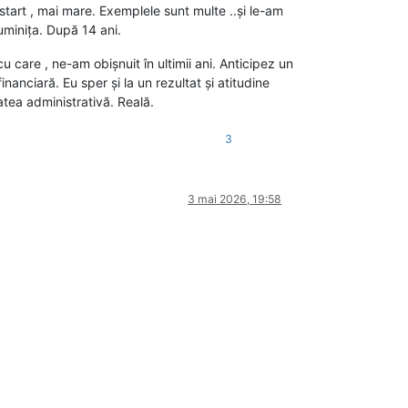
start , mai mare. Exemplele sunt multe ..și le-am
luminița. După 14 ani.
cu care , ne-am obișnuit în ultimii ani. Anticipez un
financiară. Eu sper și la un rezultat și atitudine
atea administrativă. Reală.
3
3 mai 2026, 19:58