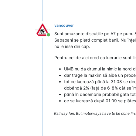
vancouver
Sunt amuzante discuțiile pe A7 pe pum. S
Conectat
Sabaoani se pierd complet banii. Nu înțel
nu le iese din cap.
Pentru cei de aici cred ca lucrurile sunt l
UMB nu da drumul la nimic la nord 
dar trage la maxim să aibe un proce
tot ce lucrează până la 31.08 se de
dobândă 2% (față de 6-8% cât se îm
până în decembrie probabil gata tot
ce se lucrează după 01.09 se plăteș
Railway fan. But motorways have to be done firs