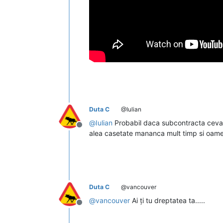
Duta C
@Iulian
@
Iulian
Probabil daca subcontracta ceva pe
Deconectat
alea casetate mananca mult timp si oamen
Duta C
@vancouver
@
vancouver
Ai ți tu dreptatea ta.....
Deconectat