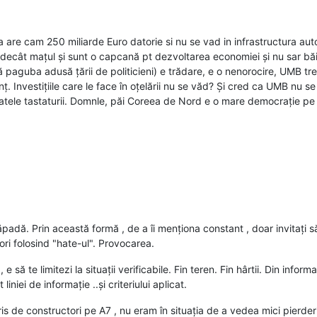
a are cam 250 miliarde Euro datorie si nu se vad in infrastructura aut
ta decât mațul și sunt o capcană pt dezvoltarea economiei și nu sar bă
 paguba adusă țării de politicieni) e trădare, e o nenorocire, UMB trebui
ț. Investițiile care le face în oțelării nu se văd? Și cred ca UMB nu se 
atele tastaturii. Domnle, păi Coreea de Nord e o mare democrație pe 
padă. Prin această formă , de a îi menționa constant , doar invitați să f
tori folosind "hate-ul". Provocarea.
v , e să te limitezi la situații verificabile. Fin teren. Fin hârtii. Din inf
niei de informație ..și criteriului aplicat.
is de constructori pe A7 , nu eram în situația de a vedea mici pierderi