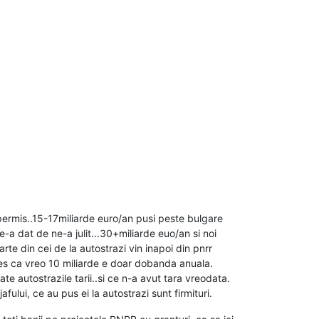
permis..15-17miliarde euro/an pusi peste bulgare
ne-a dat de ne-a julit...30+miliarde euo/an si noi
arte din cei de la autostrazi vin inapoi din pnrr
teles ca vreo 10 miliarde e doar dobanda anuala.
e autostrazile tarii..si ce n-a avut tara vreodata.
fului, ce au pus ei la autostrazi sunt firmituri.