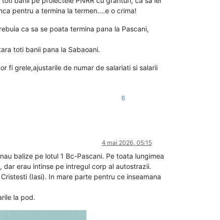
 toti banii pe proiectele PNRR cu granturi, ca sa iei
unca pentru a termina la termen....e o crima!
rebuia ca sa se poata termina pana la Pascani,
tara toti banii pana la Sabaoani.
fi grele,ajustarile de numar de salariati si salarii
6
4 mai 2026, 05:15
nau balize pe lotul 1 Bc-Pascani. Pe toata lungimea
, dar erau intinse pe intregul corp al autostrazii.
 Cristesti (Iasi). In mare parte pentru ce inseamana
ile la pod.