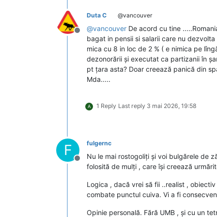
Duta C
@vancouver
@
vancouver
De acord cu tine .....Romani
Deconectat
bagat in pensii si salarii care nu dezvol
mica cu 8 in loc de 2 % ( e nimica pe lîngă
dezonorării și executat ca partizanii în șan
pt țara asta? Doar creează panică din sp
Mda.....
1 Reply
Last reply
3 mai 2026, 19:58
A
fulgernc
F
Nu le mai rostogoliți și voi bulgărele de ză
Deconectat
folosită de mulți , care își creează urmări
Logica , dacă vrei să fii ..realist , obiecti
combate punctul cuiva. Vi a fi consecvent li
Opinie personală. Fără UMB , și cu un tetr