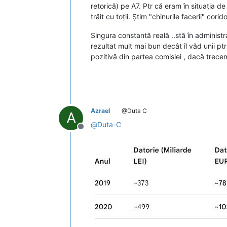
retorică) pe A7. Ptr că eram în situația d
trăit cu toții. Știm "chinurile facerii" co
Singura constantă reală ..stă în administra
rezultat mult mai bun decât îl văd unii ptr A
pozitivă din partea comisiei , dacă trecem
Azrael
@Duta C
A
@
Duta-C
Deconectat