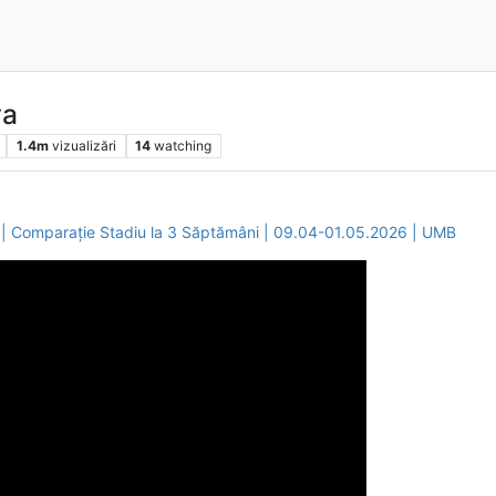
va
1.4m
vizualizări
14
watching
 | Comparație Stadiu la 3 Săptămâni | 09.04-01.05.2026 | UMB