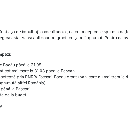
unt așa de îmbuibați oamenii acolo , ca nu pricep ce le spune horațiu
eg ca asta era valabil doar pe grant, nu și pe împrumut. Pentru ca ast
impezi:
de Bacău până la 31.08
nt cat mai mare la 31.08 pana la Pașcani
contează prin PNRR: Focsani-Bacau grant (bani care nu mai trebuie d
prumută altfel România)
 până la Pașcani
te de la buget
t!