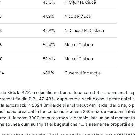
 la 35% la 47%. e o justificare buna. dupa care tot s-a consumat ne
un procent fix din PIB...47-48%. dupa care a venit ciolacul peste noi si 
la autostrazi: in 2024 3miliarde si anul trecut 4miliarde, dar bine, o p
deci nu au prea dat in foc cu banii. la acesti 230miliarde euro..am in
 trecut, faceam 3000km autostrada la campie. intr-un an ai mancat toat
ne spunea cum au triplat ei bugetul cnair....la asemenea proportii ale ja