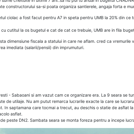
te sume cheltuite in ultimii 7 ani..sa nu pui tu anual in bugetul CNADNR
itate constructorului sa-si poata organiza santierele, angaja forta e m
ul ciolac a fost facut pentru A7 in speta pentru UMB la 20% din ce t
, cu cutitul la os bugetul e cat de cat ce trebuie, UMB are in fila buge
a dimensiune fiscala a statului in care ne aflam. cred ca vremurile vor 
rea imediata (salarii/pensii) din imprumuturi.
esti - Sabaoani si am vazut cam ce organizare era. La 9 seara se tur
 sute de utilaje. Nu am putut remarca lucrarile exacte la care se lucraru
t. In saptamana care tocmai a trecut, au deschis o statie de asflat la
colo asflat.
 de peste DN2. Sambata seara se monta foreza pentru a incepe lucrar