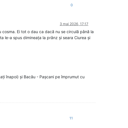
0
3 mai 2026, 17:17
 cosma. Ei tot o dau ca dacă nu se circulă până la
a le-a spus dimineața la prânz și seara Ciurea și
ați înapoi) și Bacău - Pașcani pe împrumut cu
11