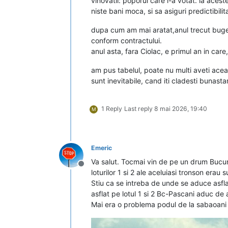
vinovatii: poporul care i-a votat. la aces
niste bani moca, si sa asiguri predictibil
dupa cum am mai aratat,anul trecut buget
conform contractului.
anul asta, fara Ciolac, e primul an in care
am pus tabelul, poate nu multi aveti aceast
sunt inevitabile, cand iti cladesti bunasta
1 Reply
Last reply
8 mai 2026, 19:40
M
Emeric
Va salut. Tocmai vin de pe un drum Bucur
Deconectat
loturilor 1 si 2 ale aceluiasi tronson erau
Stiu ca se intreba de unde se aduce asfla
asflat pe lotul 1 si 2 Bc-Pascani aduc de a
Mai era o problema podul de la sabaoani