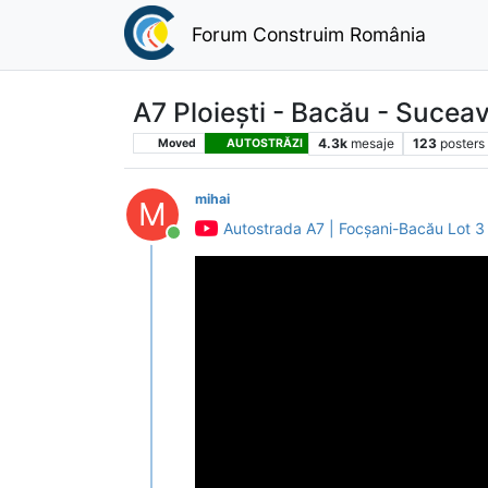
Forum Construim România
A7 Ploiești - Bacău - Sucea
4.3k
mesaje
123
posters
Moved
AUTOSTRĂZI
mihai
M
Autostrada A7 | Focșani-Bacău Lot 3
Conectat