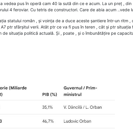
e a vedea pus în operă cam 40 la sută din ce e acum. La un preț , din 
ridorului 4 feroviar. Cu tetris de constructori. Care de abia acum ..vede 
ția statului român , și voința de a duce aceste șantiere într-un ritm , 
7 ptr sfârșitul verii. Atât ptr ce va fi pus în teren , cât și ptr situația 
 de situația politică actuală. Și , poate , și o îmbunătățire pe capacit