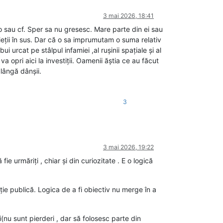
3 mai 2026, 18:41
o sau cf. Sper sa nu gresesc. Mare parte din ei sau
ieții în sus. Dar că o sa imprumutam o suma relativ
 urcat pe stâlpul infamiei ,al rușinii spațiale și al
va opri aici la investiții. Oamenii ăștia ce au făcut
lângă dânșii.
3
3 mai 2026, 19:22
ie urmăriți , chiar și din curiozitate . E o logică
ormație publică. Logica de a fi obiectiv nu merge în a
(nu sunt pierderi , dar să folosesc parte din