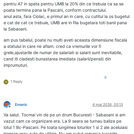
pentru A7 in speta pentru UMB la 20% din ce trebuia ca sa se
poata termina pana la Pascani, conform contractului.
anul asta, fara Ciolac, e primul an in care, cu cutitul la os bugetul
e cat de cat ce trebuie, UMB are in fila bugetara toti banii pana
la Sabaoani.
am pus tabelul, poate nu multi aveti aceasta dimensiune fiscala
a statului in care ne aflam. cred ca vremurile vor fi
grele,ajustarile de numar de salariati si salarii sunt inevitabile,
cand iti cladesti bunastarea imediata (salarii/pensii) din
imprumuturi.
6
1 Reply
M
Emeric
4 mai 2026, 05:15
Deconectat
Va salut. Tocmai vin de pe un drum Bucuresti - Sabaoani si am
vazut cam ce organizare era. La 9 seara se turnau balize pe
lotul 1 Bc-Pascani. Pe toata lungimea loturilor 1 si 2 ale aceluiasi
tronson erau sute de utilaje. Nu am putut remarca lucrarile