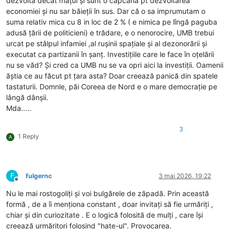
dezvolta decât mațul și sunt o capcană pt dezvoltarea
economiei și nu sar băieții în sus. Dar că o sa imprumutam o
suma relativ mica cu 8 in loc de 2 % ( e nimica pe lîngă paguba
adusă țării de politicieni) e trădare, e o nenorocire, UMB trebui
urcat pe stâlpul infamiei ,al rușinii spațiale și al dezonorării și
executat ca partizanii în șanț. Investițiile care le face în oțelării
nu se văd? Și cred ca UMB nu se va opri aici la investiții. Oamenii
ăștia ce au făcut pt țara asta? Doar creează panică din spatele
tastaturii. Domnle, păi Coreea de Nord e o mare democrație pe
lângă dânșii.
Mda.....
3
1 Reply
A
F
fulgernc
3 mai 2026, 19:22
Deconectat
Nu le mai rostogoliți și voi bulgărele de zăpadă. Prin această
formă , de a îi menționa constant , doar invitați să fie urmăriți ,
chiar și din curiozitate . E o logică folosită de mulți , care își
creează urmăritori folosind "hate-ul". Provocarea.