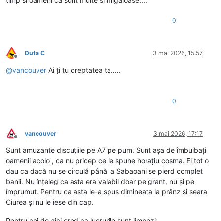
timp si oameni ca sunt multe si migaloase....
0
Duta C
3 mai 2026, 15:57
Deconectat
@
vancouver
Ai ți tu dreptatea ta.....
0
vancouver
3 mai 2026, 17:17
Deconectat
Sunt amuzante discuțiile pe A7 pe pum. Sunt așa de îmbuibați
oamenii acolo , ca nu pricep ce le spune horațiu cosma. Ei tot o
dau ca dacă nu se circulă până la Sabaoani se pierd complet
banii. Nu înțeleg ca asta era valabil doar pe grant, nu și pe
împrumut. Pentru ca asta le-a spus dimineața la prânz și seara
Ciurea și nu le iese din cap.
Pentru cei de aici cred ca lucrurile sunt limpezi: