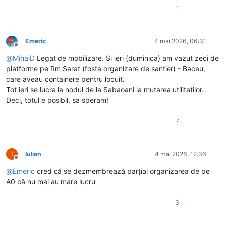
1
Emeric
4 mai 2026, 06:31
Deconectat
@
MihaiD
Legat de mobilizare. Si ieri (duminica) am vazut zeci de
platforme pe Rm Sarat (fosta organizare de santier) - Bacau,
care aveau containere pentru locuit.
Tot ieri se lucra la nodul de la Sabaoani la mutarea utilitatilor.
Deci, totul e posibil, sa speram!
7
I
Iulian
4 mai 2026, 12:36
Deconectat
@
Emeric
cred că se dezmembrează parțial organizarea de pe
A0 că nu mai au mare lucru
3