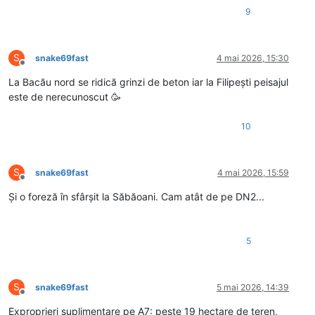
9
S
snake69fast
4 mai 2026, 15:30
Deconectat
La Bacău nord se ridică grinzi de beton iar la Filipești peisajul
este de nerecunoscut 🥳
10
S
snake69fast
4 mai 2026, 15:59
Deconectat
Și o foreză în sfârșit la Săbăoani. Cam atât de pe DN2...
5
S
snake69fast
5 mai 2026, 14:39
Deconectat
Exproprieri suplimentare pe A7: peste 19 hectare de teren,