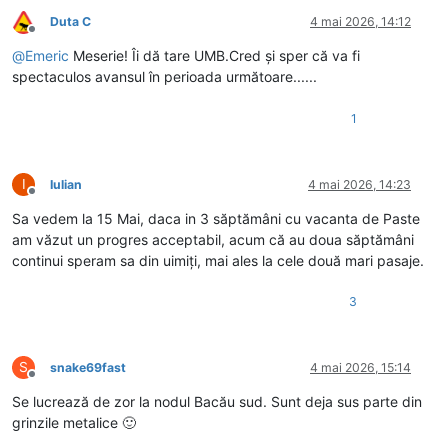
Duta C
4 mai 2026, 14:12
Deconectat
@
Emeric
Meserie! Îi dă tare UMB.Cred și sper că va fi
spectaculos avansul în perioada următoare......
1
I
Iulian
4 mai 2026, 14:23
Deconectat
Sa vedem la 15 Mai, daca in 3 săptămâni cu vacanta de Paste
am văzut un progres acceptabil, acum că au doua săptămâni
continui speram sa din uimiți, mai ales la cele două mari pasaje.
3
S
snake69fast
4 mai 2026, 15:14
Deconectat
Se lucrează de zor la nodul Bacău sud. Sunt deja sus parte din
grinzile metalice 🙂