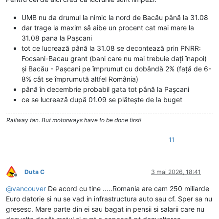
UMB nu da drumul la nimic la nord de Bacău până la 31.08
dar trage la maxim să aibe un procent cat mai mare la
31.08 pana la Pașcani
tot ce lucrează până la 31.08 se decontează prin PNRR:
Focsani-Bacau grant (bani care nu mai trebuie dați înapoi)
și Bacău - Pașcani pe împrumut cu dobândă 2% (față de 6-
8% cât se împrumută altfel România)
până în decembrie probabil gata tot până la Pașcani
ce se lucrează după 01.09 se plătește de la buget
Railway fan. But motorways have to be done first!
11
Duta C
3 mai 2026, 18:41
Deconectat
@
vancouver
De acord cu tine .....Romania are cam 250 miliarde
Euro datorie si nu se vad in infrastructura auto sau cf. Sper sa nu
gresesc. Mare parte din ei sau bagat in pensii si salarii care nu