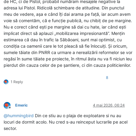
de HC, ci de Pistol, probabil număram mesajele negative la
adresa lui Pistol. Ridicolă schimbare de atitudine. Din punctul
meu de vedere, așa e când îți dai arama pe față, iar acum avem
voie să comentăm, că e funcție publică, nu chibiț de pe margine.
Nu e corect când ești pe margine să dai cu hate, iar când ești
implicat direct să aplauzi „mobilizarea impresionantă”. Mențin
estimarea că dau în trafic la Săbăoani, sunt mai optimist, cu
condiția ca oamenii care le tot pleacă să fie înlocuiți. Și oricum,
sumele tăiate din PNRR ca urmare a nerealizării reformelor se vor
regăsi în sume tăiate pe proiecte, în ritmul ăsta nu va fi niciun leu
pierdut din cauza celor de pe șantiere, ci din cauza politicienilor.
8
1 Reply
Emeric
4 mai 2026, 06:24
Deconectat
@
hummingbird
Din ce stiu au o plaja de exploatare si nu au
locuri de dormit acolo. Nu cred s-au reinceput lucrarile pe acel
sector.