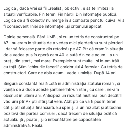
Logica , dacă vrei să fii ..realist , obiectiv , e să te limitezi la
situații verificabile. Fin teren. Fin hârtii. Din informație publică.
Logica de a fi obiectiv nu merge în a combate punctul cuiva. Vi a
fi consecvent liniei de informație ..și criteriului aplicat.
Opinie personală. Fără UMB , și cu un tetris de constructori pe
A7 , nu eram în situația de a vedea mici pierderi(nu sunt pierderi
, dar să folosesc parte din retorică) pe A7. Ptr că eram în situația
de a vedea pus în operă cam 40 la sută din ce e acum. La un
preț , din start , mai mare. Exemplele sunt multe ..și le-am trăit
cu toții. Știm "chinurile facerii" coridorului 4 feroviar. Cu tetris de
constructori. Care de abia acum ..vede luminița. După 14 ani.
Singura constantă reală ..stă în administrația statului român , și
voința de a duce aceste șantiere într-un ritm , cu care , ne-am
obișnuit în ultimii ani. Anticipez un rezultat mult mai bun decât îl
văd unii ptr A7 ptr sfârșitul verii. Atât ptr ce va fi pus în teren ,
cât și ptr situația financiară. Eu sper și la un rezultat și atitudine
pozitivă din partea comisiei , dacă trecem de situația politică
actuală. Și , poate , și o îmbunătățire pe capacitatea
administrativă. Reală.