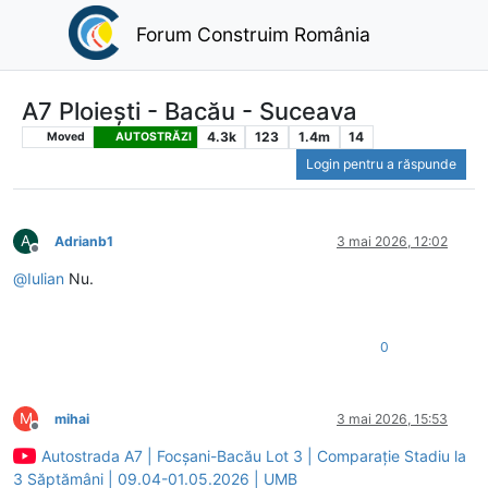
Forum Construim România
A7 Ploiești - Bacău - Suceava
4.3k
123
1.4m
14
Moved
AUTOSTRĂZI
Login pentru a răspunde
A
Adrianb1
3 mai 2026, 12:02
Deconectat
@
Iulian
Nu.
0
M
mihai
3 mai 2026, 15:53
Deconectat
Autostrada A7 | Focșani-Bacău Lot 3 | Comparație Stadiu la
3 Săptămâni | 09.04-01.05.2026 | UMB