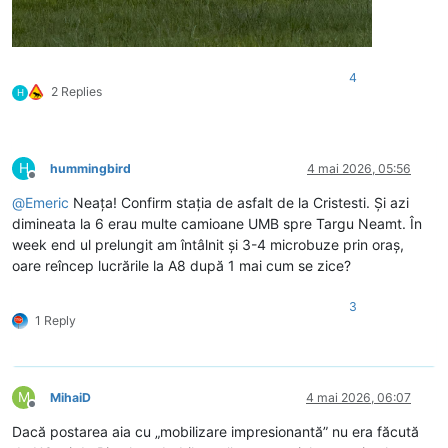
4
2 Replies
H
H
hummingbird
4 mai 2026, 05:56
Deconectat
@
Emeric
Neața! Confirm stația de asfalt de la Cristesti. Și azi
dimineata la 6 erau multe camioane UMB spre Targu Neamt. În
week end ul prelungit am întâlnit și 3-4 microbuze prin oraș,
oare reîncep lucrările la A8 după 1 mai cum se zice?
3
1 Reply
M
MihaiD
4 mai 2026, 06:07
Deconectat
Dacă postarea aia cu „mobilizare impresionantă” nu era făcută