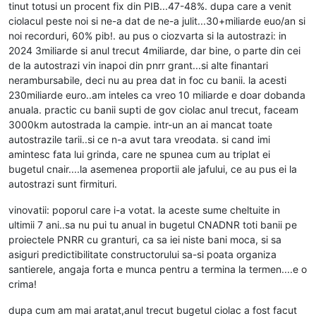
tinut totusi un procent fix din PIB...47-48%. dupa care a venit
ciolacul peste noi si ne-a dat de ne-a julit...30+miliarde euo/an si
noi recorduri, 60% pib!. au pus o ciozvarta si la autostrazi: in
2024 3miliarde si anul trecut 4miliarde, dar bine, o parte din cei
de la autostrazi vin inapoi din pnrr grant...si alte finantari
nerambursabile, deci nu au prea dat in foc cu banii. la acesti
230miliarde euro..am inteles ca vreo 10 miliarde e doar dobanda
anuala. practic cu banii supti de gov ciolac anul trecut, faceam
3000km autostrada la campie. intr-un an ai mancat toate
autostrazile tarii..si ce n-a avut tara vreodata. si cand imi
amintesc fata lui grinda, care ne spunea cum au triplat ei
bugetul cnair....la asemenea proportii ale jafului, ce au pus ei la
autostrazi sunt firmituri.
vinovatii: poporul care i-a votat. la aceste sume cheltuite in
ultimii 7 ani..sa nu pui tu anual in bugetul CNADNR toti banii pe
proiectele PNRR cu granturi, ca sa iei niste bani moca, si sa
asiguri predictibilitate constructorului sa-si poata organiza
santierele, angaja forta e munca pentru a termina la termen....e o
crima!
dupa cum am mai aratat,anul trecut bugetul ciolac a fost facut