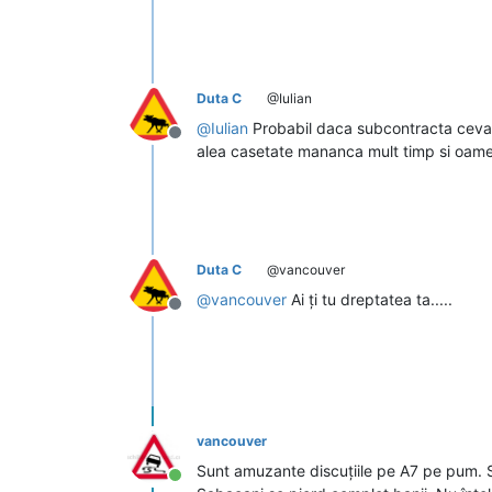
Duta C
@Iulian
@
Iulian
Probabil daca subcontracta ceva pe
Deconectat
alea casetate mananca mult timp si oamen
Duta C
@vancouver
@
vancouver
Ai ți tu dreptatea ta.....
Deconectat
vancouver
Sunt amuzante discuțiile pe A7 pe pum. S
Conectat