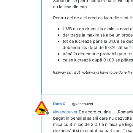
Sabaoani se pierd complet banii. Nu înțel
nu le iese din cap.
Pentru cei de aici cred ca lucrurile sunt l
UMB nu da drumul la nimic la nord 
dar trage la maxim să aibe un proce
tot ce lucrează până la 31.08 se de
dobândă 2% (față de 6-8% cât se îm
până în decembrie probabil gata tot
ce se lucrează după 01.09 se plăteș
Railway fan. But motorways have to be done firs
Duta C
@vancouver
@
vancouver
De acord cu tine .....Romani
Deconectat
bagat in pensii si salarii care nu dezvol
mica cu 8 in loc de 2 % ( e nimica pe lîngă
dezonorării și executat ca partizanii în șan