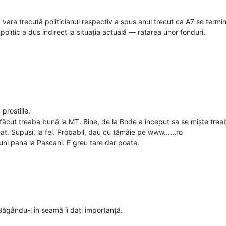
 vara trecută politicianul respectiv a spus anul trecut ca A7 se termin
politic a dus indirect la situația actuală — ratarea unor fonduri.
prostiile.
ăcut treaba bună la MT. Bine, de la Bode a început sa se miște trea
t. Supuși, la fel. Probabil, dau cu tămâie pe www......ro
ni pana la Pascani. E greu tare dar poate.
Băgându-l în seamă îi dați importanță.