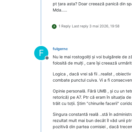
pt țara asta? Doar creează panică din sp
Mda.....
1 Reply
Last reply
3 mai 2026, 19:58
A
fulgernc
F
Nu le mai rostogoliți și voi bulgărele de ză
Deconectat
folosită de mulți , care își creează urmări
Logica , dacă vrei să fii ..realist , obiecti
combate punctul cuiva. Vi a fi consecvent li
Opinie personală. Fără UMB , și cu un tetr
retorică) pe A7. Ptr că eram în situația d
trăit cu toții. Știm "chinurile facerii" co
Singura constantă reală ..stă în administra
rezultat mult mai bun decât îl văd unii ptr A
pozitivă din partea comisiei , dacă trecem