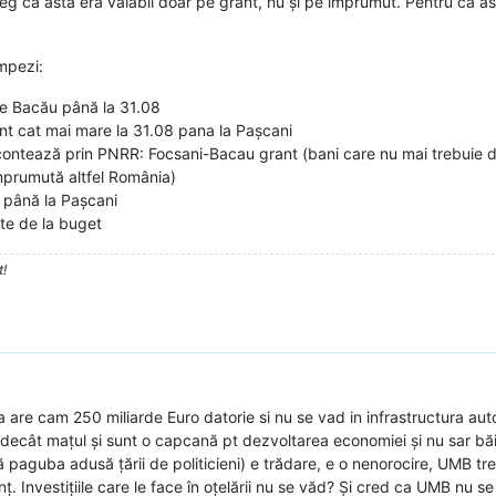
eg ca asta era valabil doar pe grant, nu și pe împrumut. Pentru ca ast
impezi:
de Bacău până la 31.08
nt cat mai mare la 31.08 pana la Pașcani
contează prin PNRR: Focsani-Bacau grant (bani care nu mai trebuie d
prumută altfel România)
 până la Pașcani
te de la buget
t!
a are cam 250 miliarde Euro datorie si nu se vad in infrastructura aut
ta decât mațul și sunt o capcană pt dezvoltarea economiei și nu sar bă
 paguba adusă țării de politicieni) e trădare, e o nenorocire, UMB trebui
ț. Investițiile care le face în oțelării nu se văd? Și cred ca UMB nu se 