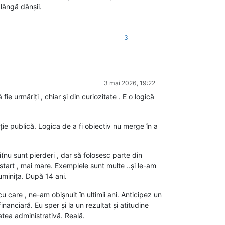
lângă dânșii.
3
3 mai 2026, 19:22
ie urmăriți , chiar și din curiozitate . E o logică
ormație publică. Logica de a fi obiectiv nu merge în a
(nu sunt pierderi , dar să folosesc parte din
start , mai mare. Exemplele sunt multe ..și le-am
luminița. După 14 ani.
cu care , ne-am obișnuit în ultimii ani. Anticipez un
financiară. Eu sper și la un rezultat și atitudine
atea administrativă. Reală.