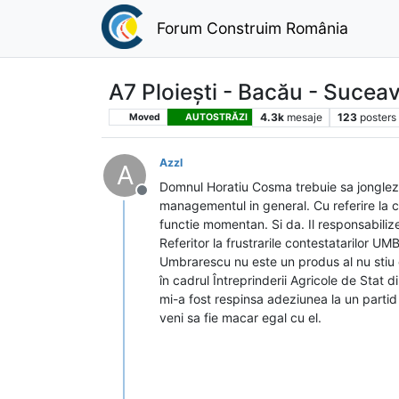
Forum Construim România
A7 Ploiești - Bacău - Sucea
4.3k
mesaje
123
posters
Moved
AUTOSTRĂZI
Azzl
A
Domnul Horatiu Cosma trebuie sa jongleze s
Deconectat
managementul in general. Cu referire la c
functie momentan. Si da. Il responsabili
Referitor la frustrarile contestatarilor UM
Umbrarescu nu este un produs al nu stiu c
în cadrul Întreprinderii Agricole de Stat 
mi-a fost respinsa adeziunea la un partid 
veni sa fie macar egal cu el.