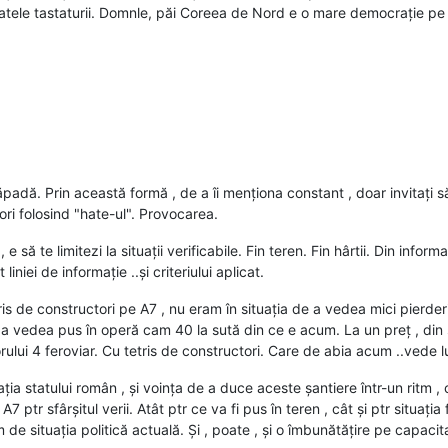
atele tastaturii. Domnle, păi Coreea de Nord e o mare democrație pe 
padă. Prin această formă , de a îi menționa constant , doar invitați să f
tori folosind "hate-ul". Provocarea.
v , e să te limitezi la situații verificabile. Fin teren. Fin hârtii. Din inf
niei de informație ..și criteriului aplicat.
is de constructori pe A7 , nu eram în situația de a vedea mici pierderi
e a vedea pus în operă cam 40 la sută din ce e acum. La un preț , din 
ridorului 4 feroviar. Cu tetris de constructori. Care de abia acum ..vede 
ția statului român , și voința de a duce aceste șantiere într-un ritm , 
7 ptr sfârșitul verii. Atât ptr ce va fi pus în teren , cât și ptr situația 
 de situația politică actuală. Și , poate , și o îmbunătățire pe capacit