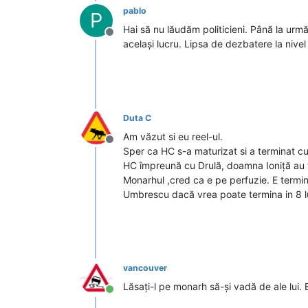
pablo
P
Hai să nu lăudăm politicieni. Până la urmă
Deconectat
același lucru. Lipsa de dezbatere la nivel 
Duta C
Am văzut si eu reel-ul.
Deconectat
Sper ca HC s-a maturizat si a terminat cu 
HC împreună cu Drulă, doamna Ioniță au f
Monarhul ,cred ca e pe perfuzie. E termina
Umbrescu dacă vrea poate termina in 8 lu
vancouver
Lăsați-l pe monarh să-și vadă de ale lui. 
Conectat