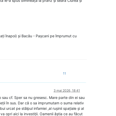
a le-a spus dimineața la prânz și seara Ciurea și
ați înapoi) și Bacău - Pașcani pe împrumut cu
11
3 mai 2026, 18:41
o sau cf. Sper sa nu gresesc. Mare parte din ei sau
ieții în sus. Dar că o sa imprumutam o suma relativ
 urcat pe stâlpul infamiei ,al rușinii spațiale și al
va opri aici la investiții. Oamenii ăștia ce au făcut