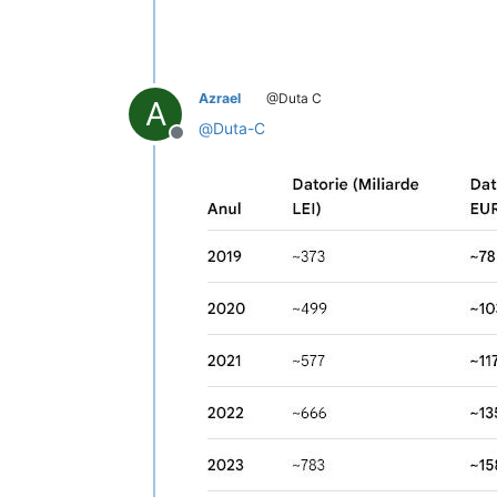
Azrael
@Duta C
A
@
Duta-C
Deconectat