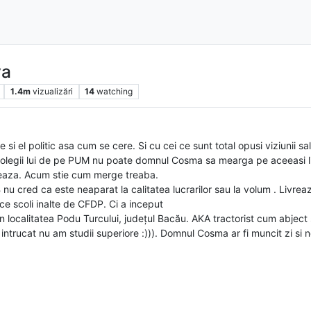
va
1.4m
vizualizări
14
watching
i el politic asa cum se cere. Si cu cei ce sunt total opusi viziunii sal
olegii lui de pe PUM nu poate domnul Cosma sa mearga pe aceeasi linie
zeaza. Acum stie cum merge treaba.
B nu cred ca este neaparat la calitatea lucrarilor sau la volum . Livreaz
e scoli inalte de CFDP. Ci a inceput
din localitatea Podu Turcului, județul Bacău. AKA tractorist cum abjec
intrucat nu am studii superiore :))). Domnul Cosma ar fi muncit zi si n