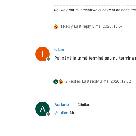
Railway fan. But motorways have to be done firs
1 Reply
Last reply
3 mai 2026, 15:57
Iulian
I
Pai până la urmă termină sau nu termina 
Deconectat
2 Replies
Last reply
3 mai 2026, 12:02
A
Adrianb1
@Iulian
A
@
Iulian
Nu.
Deconectat