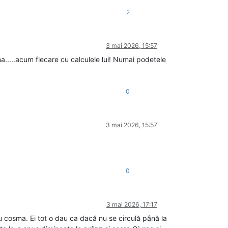
2
3 mai 2026, 15:57
a.....acum fiecare cu calculele lui! Numai podetele
0
3 mai 2026, 15:57
0
3 mai 2026, 17:17
 cosma. Ei tot o dau ca dacă nu se circulă până la