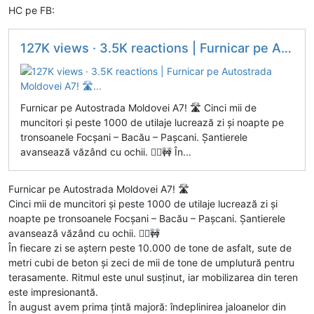
HC pe FB:
127K views · 3.5K reactions | Furnicar pe Autostrada Moldovei A7! 🛣️...
Furnicar pe Autostrada Moldovei A7! 🛣️ Cinci mii de
muncitori și peste 1000 de utilaje lucrează zi și noapte pe
tronsoanele Focșani – Bacău – Pașcani. Șantierele
avansează văzând cu ochii. 👷‍♂️🚧 În...
Furnicar pe Autostrada Moldovei A7! 🛣️
Cinci mii de muncitori și peste 1000 de utilaje lucrează zi și
noapte pe tronsoanele Focșani – Bacău – Pașcani. Șantierele
avansează văzând cu ochii. 👷‍♂️🚧
În fiecare zi se aștern peste 10.000 de tone de asfalt, sute de
metri cubi de beton și zeci de mii de tone de umplutură pentru
terasamente. Ritmul este unul susținut, iar mobilizarea din teren
este impresionantă.
În august avem prima țintă majoră: îndeplinirea jaloanelor din