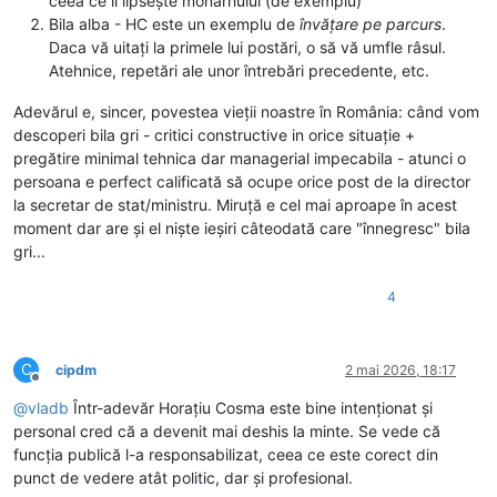
ceea ce îi lipsește monarhului (de exemplu)
Bila alba - HC este un exemplu de
învățare pe parcurs
.
Daca vă uitați la primele lui postări, o să vă umfle râsul.
Atehnice, repetări ale unor întrebări precedente, etc.
Adevărul e, sincer, povestea vieții noastre în România: când vom
descoperi bila gri - critici constructive in orice situație +
pregătire minimal tehnica dar managerial impecabila - atunci o
persoana e perfect calificată să ocupe orice post de la director
la secretar de stat/ministru. Miruță e cel mai aproape în acest
moment dar are și el niște ieșiri câteodată care "înnegresc" bila
gri...
4
C
cipdm
2 mai 2026, 18:17
Deconectat
@
vladb
Într-adevăr Horațiu Cosma este bine intenționat și
personal cred că a devenit mai deshis la minte. Se vede că
funcția publică l-a responsabilizat, ceea ce este corect din
punct de vedere atât politic, dar și profesional.