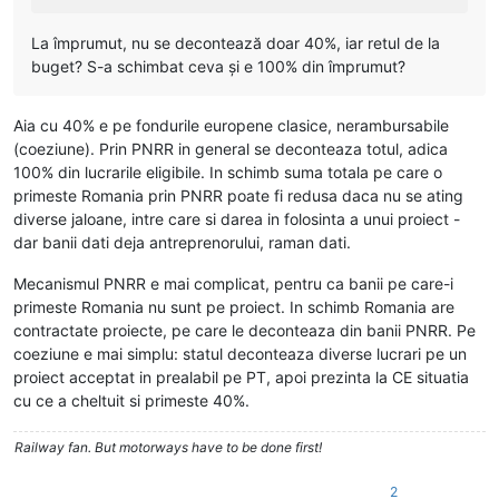
La împrumut, nu se decontează doar 40%, iar retul de la
buget? S-a schimbat ceva și e 100% din împrumut?
Aia cu 40% e pe fondurile europene clasice, nerambursabile
(coeziune). Prin PNRR in general se deconteaza totul, adica
100% din lucrarile eligibile. In schimb suma totala pe care o
primeste Romania prin PNRR poate fi redusa daca nu se ating
diverse jaloane, intre care si darea in folosinta a unui proiect -
dar banii dati deja antreprenorului, raman dati.
Mecanismul PNRR e mai complicat, pentru ca banii pe care-i
primeste Romania nu sunt pe proiect. In schimb Romania are
contractate proiecte, pe care le deconteaza din banii PNRR. Pe
coeziune e mai simplu: statul deconteaza diverse lucrari pe un
proiect acceptat in prealabil pe PT, apoi prezinta la CE situatia
cu ce a cheltuit si primeste 40%.
Railway fan. But motorways have to be done first!
2