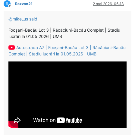
R
Razvan21
2 mai 2026, 06:18
Deconectat
@
mike_us
said
:
Focșani-Bacău Lot 3 | Răcăciuni-Bacău Complet | Stadiu
lucrări la 01.05.2026 | UMB
Autostrada A7 | Focșani-Bacău Lot 3 | Răcăciuni-Bacău
Complet | Stadiu lucrări la 01.05.2026 | UMB