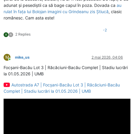
adunat și pesediștii ca să bage capul în poza. Dovada ca
au
rulat în fața lui Bolojan imagini cu Grindeanu zis Știucă
, clasic
românesc. Cam asta este!
-2
2 Replies
A
A
M
mike_us
2 mai 2026, 04:06
Conectat
Focșani-Bacău Lot 3 | Răcăciuni-Bacău Complet | Stadiu lucrări
la 01.05.2026 | UMB
Autostrada A7 | Focșani-Bacău Lot 3 | Răcăciuni-Bacău
Complet | Stadiu lucrări la 01.05.2026 | UMB