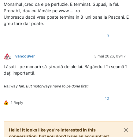
Monarhul ,cred ca e pe perfuzie. E terminat. Supuși, la fel.
Probabil, dau cu tămâie pe www......ro
Umbrescu dacă vrea poate termina in 8 luni pana la Pascani. E
greu tare dar poate.
3
vancouver
3 mai 2026, 09:17
Deconectat
Lăsați-l pe monarh să-și vadă de ale lui. Băgându-l în seamă îi
dați importanță.
Railway fan. But motorways have to be done first!
10
1 Reply
Hello! It looks like you're interested in this
conversation, but you don't have an account yet.