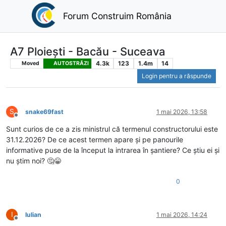
Forum Construim România
A7 Ploiești - Bacău - Suceava
4.3k
123
1.4m
14
Moved
AUTOSTRĂZI
Login pentru a răspunde
S
snake69fast
1 mai 2026, 13:58
Deconectat
Sunt curios de ce a zis ministrul că termenul constructorului este
31.12.2026? De ce acest termen apare și pe panourile
informative puse de la început la intrarea în șantiere? Ce știu ei și
nu știm noi? 🤔😁
0
I
Iulian
1 mai 2026, 14:24
Deconectat