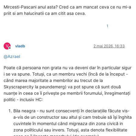
Deconectat
Mircesti-Pascani anul asta? Cred ca am mancat ceva ce nu mi-a
priit si am halucinatii ca am citit asa ceva.
1
V
vladb
2 mai 2026, 16:33
Deconectat
@
Azrael
Poate că persoana non grata nu va deveni dar în particular sigur
i se va spune. Totuși, ca un membru vechi (încă de la început -
când marea majoritate a membrilor au trecut de la
Skyscrapercity la peundemerg) va pot spune că sunt două
nuanțe in ceea ce îi privește pe membrii forumului, înregimentați
politic - inclusiv HC:
Bila neagra - nu sunt consecvenți în declarațiile făcute vis-
a-vis de un constructor sau altul și cam trebuie să își înghita
cuvintele în momentul când
migreaza
din zona civică in
zona politicului sau invers. Totuși, asta denota flexibilitate