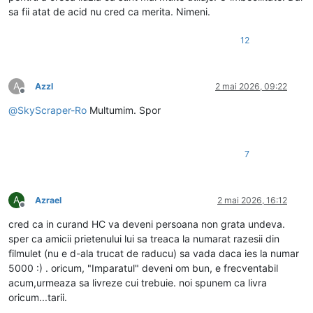
sa fii atat de acid nu cred ca merita. Nimeni.
12
A
Azzl
2 mai 2026, 09:22
Deconectat
@
SkyScraper-Ro
Multumim. Spor
7
A
Azrael
2 mai 2026, 16:12
Deconectat
cred ca in curand HC va deveni persoana non grata undeva.
sper ca amicii prietenului lui sa treaca la numarat razesii din
filmulet (nu e d-ala trucat de raducu) sa vada daca ies la numar
5000 :) . oricum, "Imparatul" deveni om bun, e frecventabil
acum,urmeaza sa livreze cui trebuie. noi spunem ca livra
oricum...tarii.