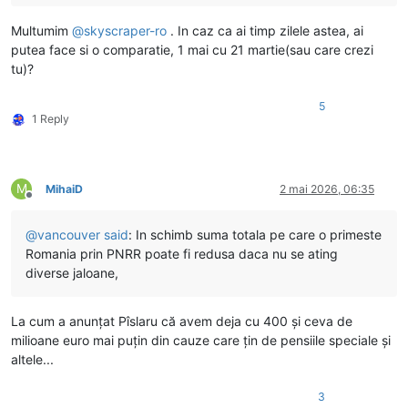
Multumim
@
skyscraper-ro
. In caz ca ai timp zilele astea, ai
putea face si o comparatie, 1 mai cu 21 martie(sau care crezi
tu)?
5
1 Reply
M
MihaiD
2 mai 2026, 06:35
Deconectat
@
vancouver
said
: In schimb suma totala pe care o primeste
Romania prin PNRR poate fi redusa daca nu se ating
diverse jaloane,
La cum a anunțat Pîslaru că avem deja cu 400 și ceva de
milioane euro mai puțin din cauze care țin de pensiile speciale și
altele...
3