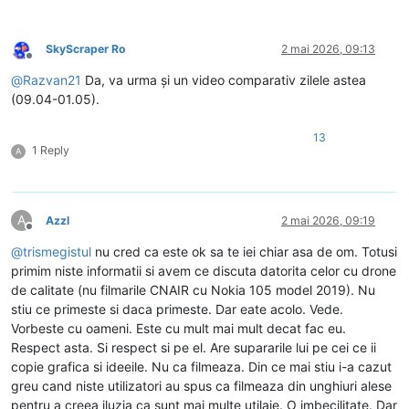
SkyScraper Ro
2 mai 2026, 09:13
Deconectat
@
Razvan21
Da, va urma și un video comparativ zilele astea
(09.04-01.05).
13
1 Reply
A
A
Azzl
2 mai 2026, 09:19
Deconectat
@
trismegistul
nu cred ca este ok sa te iei chiar asa de om. Totusi
primim niste informatii si avem ce discuta datorita celor cu drone
de calitate (nu filmarile CNAIR cu Nokia 105 model 2019). Nu
stiu ce primeste si daca primeste. Dar eate acolo. Vede.
Vorbeste cu oameni. Este cu mult mai mult decat fac eu.
Respect asta. Si respect si pe el. Are supararile lui pe cei ce ii
copie grafica si ideeile. Nu ca filmeaza. Din ce mai stiu i-a cazut
greu cand niste utilizatori au spus ca filmeaza din unghiuri alese
pentru a creea iluzia ca sunt mai multe utilaje. O imbecilitate. Dar