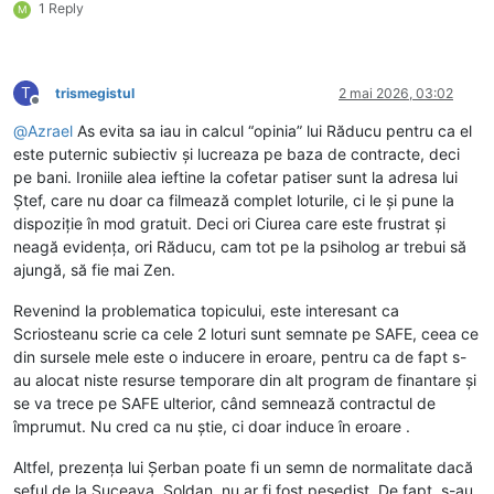
1 Reply
M
T
trismegistul
2 mai 2026, 03:02
Deconectat
@
Azrael
As evita sa iau in calcul “opinia” lui Răducu pentru ca el
este puternic subiectiv și lucreaza pe baza de contracte, deci
pe bani. Ironiile alea ieftine la cofetar patiser sunt la adresa lui
Ștef, care nu doar ca filmează complet loturile, ci le și pune la
dispoziție în mod gratuit. Deci ori Ciurea care este frustrat și
neagă evidența, ori Răducu, cam tot pe la psiholog ar trebui să
ajungă, să fie mai Zen.
Revenind la problematica topicului, este interesant ca
Scriosteanu scrie ca cele 2 loturi sunt semnate pe SAFE, ceea ce
din sursele mele este o inducere in eroare, pentru ca de fapt s-
au alocat niste resurse temporare din alt program de finantare și
se va trece pe SAFE ulterior, când semnează contractul de
împrumut. Nu cred ca nu știe, ci doar induce în eroare .
Altfel, prezența lui Șerban poate fi un semn de normalitate dacă
șeful de la Suceava, Soldan, nu ar fi fost pesedist. De fapt, s-au