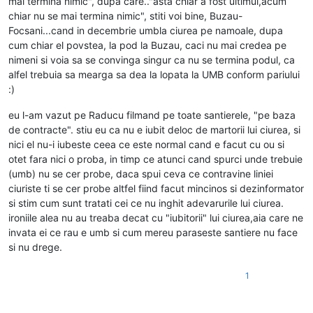
mai termina nimic", dupa care.."asta chiar a fost ultimul,acum
chiar nu se mai termina nimic", stiti voi bine, Buzau-
Focsani...cand in decembrie umbla ciurea pe namoale, dupa
cum chiar el povstea, la pod la Buzau, caci nu mai credea pe
nimeni si voia sa se convinga singur ca nu se termina podul, ca
alfel trebuia sa mearga sa dea la lopata la UMB conform pariului
:)
eu l-am vazut pe Raducu filmand pe toate santierele, "pe baza
de contracte". stiu eu ca nu e iubit deloc de martorii lui ciurea, si
nici el nu-i iubeste ceea ce este normal cand e facut cu ou si
otet fara nici o proba, in timp ce atunci cand spurci unde trebuie
(umb) nu se cer probe, daca spui ceva ce contravine liniei
ciuriste ti se cer probe altfel fiind facut mincinos si dezinformator
si stim cum sunt tratati cei ce nu inghit adevarurile lui ciurea.
ironiile alea nu au treaba decat cu "iubitorii" lui ciurea,aia care ne
invata ei ce rau e umb si cum mereu paraseste santiere nu face
si nu drege.
1