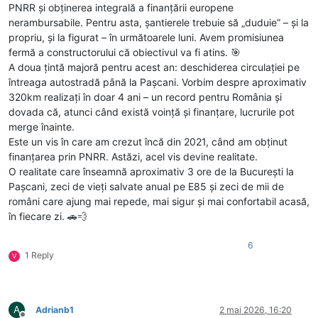
PNRR și obținerea integrală a finanțării europene
nerambursabile. Pentru asta, șantierele trebuie să „duduie” – și la
propriu, și la figurat – în următoarele luni. Avem promisiunea
fermă a constructorului că obiectivul va fi atins. 🎯
A doua țintă majoră pentru acest an: deschiderea circulației pe
întreaga autostradă până la Pașcani. Vorbim despre aproximativ
320km realizați în doar 4 ani – un record pentru România și
dovada că, atunci când există voință și finanțare, lucrurile pot
merge înainte.
Este un vis în care am crezut încă din 2021, când am obținut
finanțarea prin PNRR. Astăzi, acel vis devine realitate.
O realitate care înseamnă aproximativ 3 ore de la București la
Pașcani, zeci de vieți salvate anual pe E85 și zeci de mii de
români care ajung mai repede, mai sigur și mai confortabil acasă,
în fiecare zi. 🚗💨
6
1 Reply
V
A
Adrianb1
2 mai 2026, 16:20