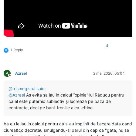
4
1 Reply
R
A
Azrael
2 mai 2026, 05:04
Deconectat
@
trismegistul
said
:
@
Azrael
As evita sa iau in calcul “opinia” lui Răducu pentru
ca el este puternic subiectiv și lucreaza pe baza de
contracte, deci pe bani. Ironiile alea ieftine
ba eu le iau in calcul pentru ca s-au implinit de fiecare data cand
ciurea&co decretau smulgandu-si parul din cap ca "gata, nu se