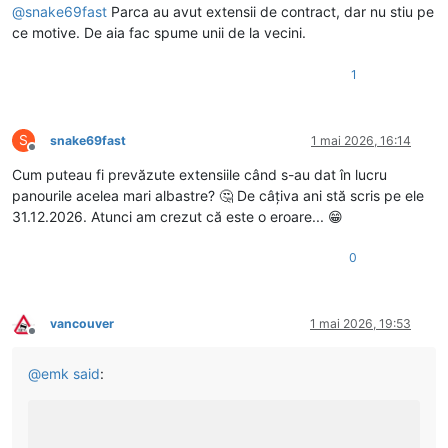
@
snake69fast
Parca au avut extensii de contract, dar nu stiu pe
ce motive. De aia fac spume unii de la vecini.
1
S
snake69fast
1 mai 2026, 16:14
Deconectat
Cum puteau fi prevăzute extensiile când s-au dat în lucru
panourile acelea mari albastre? 🤔 De câțiva ani stă scris pe ele
31.12.2026. Atunci am crezut că este o eroare... 😁
0
vancouver
1 mai 2026, 19:53
Deconectat
@
emk
said
: