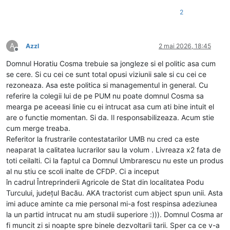
2
A
Azzl
2 mai 2026, 18:45
Deconectat
Domnul Horatiu Cosma trebuie sa jongleze si el politic asa cum
se cere. Si cu cei ce sunt total opusi viziunii sale si cu cei ce
rezoneaza. Asa este politica si managementul in general. Cu
referire la colegii lui de pe PUM nu poate domnul Cosma sa
mearga pe aceeasi linie cu ei intrucat asa cum ati bine intuit el
are o functie momentan. Si da. Il responsabilizeaza. Acum stie
cum merge treaba.
Referitor la frustrarile contestatarilor UMB nu cred ca este
neaparat la calitatea lucrarilor sau la volum . Livreaza x2 fata de
toti ceilalti. Ci la faptul ca Domnul Umbrarescu nu este un produs
al nu stiu ce scoli inalte de CFDP. Ci a inceput
în cadrul Întreprinderii Agricole de Stat din localitatea Podu
Turcului, județul Bacău. AKA tractorist cum abject spun unii. Asta
imi aduce aminte ca mie personal mi-a fost respinsa adeziunea
la un partid intrucat nu am studii superiore :))). Domnul Cosma ar
fi muncit zi si noapte spre binele dezvoltarii tarii. Sper ca ce v-a