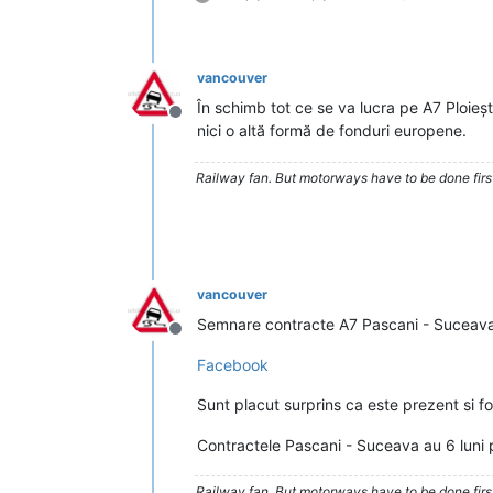
vancouver
În schimb tot ce se va lucra pe A7 Ploieș
Deconectat
nici o altă formă de fonduri europene.
Railway fan. But motorways have to be done firs
vancouver
Semnare contracte A7 Pascani - Suceav
Deconectat
Facebook
Sunt placut surprins ca este prezent si f
Contractele Pascani - Suceava au 6 luni p
Railway fan. But motorways have to be done firs