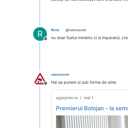
Rota
@vancouver
R
nu doar fostul ministru ci si imparatul, c
Deconectat
vancouver
Hai sa punem si sub forma de stire:
Deconectat
agerpres.ro / mai 1
Premierul Bolojan - la semnarea contractelor pentru două lot