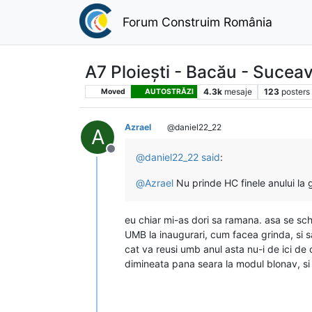
Forum Construim România
A7 Ploiești - Bacău - Sucea
4.3k
mesaje
123
posters
Moved
AUTOSTRĂZI
Azrael
@daniel22_22
A
Deconectat
@
daniel22_22
said
:
@
Azrael
Nu prinde HC finele anului la 
eu chiar mi-as dori sa ramana. asa se sch
UMB la inaugurari, cum facea grinda, si 
cat va reusi umb anul asta nu-i de ici de c
dimineata pana seara la modul blonav, si a