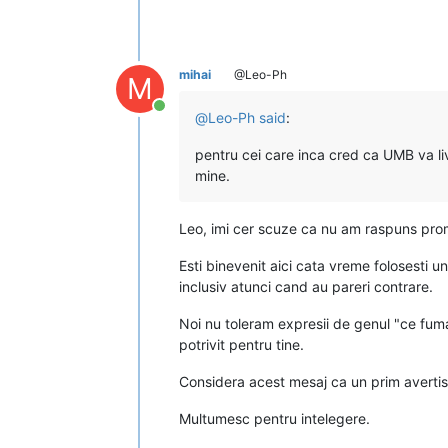
mihai
@Leo-Ph
M
Conectat
@
Leo-Ph
said
:
pentru cei care inca cred ca UMB va liv
mine.
Leo, imi cer scuze ca nu am raspuns promp
Esti binevenit aici cata vreme folosesti u
inclusiv atunci cand au pareri contrare.
Noi nu toleram expresii de genul "ce fuma
potrivit pentru tine.
Considera acest mesaj ca un prim averti
Multumesc pentru intelegere.