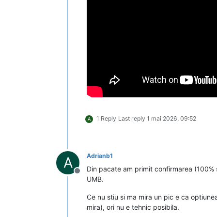
1 Reply
Last reply
1 mai 2026, 09:52
A
Adrianb1
A
Din pacate am primit confirmarea (100% s
Deconectat
UMB.
Ce nu stiu si ma mira un pic e ca optiunea
mira), ori nu e tehnic posibila.