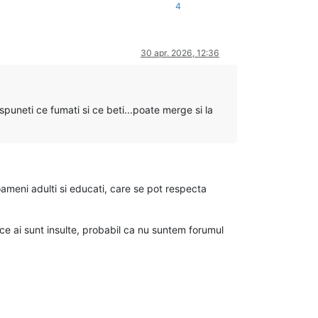
4
30 apr. 2026, 12:36
puneti ce fumati si ce beti...poate merge si la
oameni adulti si educati, care se pot respecta
ce ai sunt insulte, probabil ca nu suntem forumul