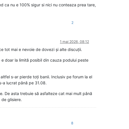
ed ca nu e 100% sigur si nici nu conteaza prea tare,
2
1 mai 2026, 08:12
 tot mai e nevoie de dovezi și alte discuții.
e doar la limită posibil din cauza podului peste
tfel s-ar pierde toți banii. Inclusiv pe forum la el
s-a lucrat până pe 31.08.
e. De asta trebuie să asfalteze cat mai mult până
 de glisiere.
8