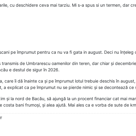
rile, cu deschidere ceva mai tarziu. Mi s-a spus si un termen, dar cr
cani pe împrumut pentru ca nu va fi gata in august. Deci nu înțeleg ce
 transmis de Umbrarescu oamenilor din teren, dar chiar și decembrie 
cău e destul de sigur în 2026.
 care îi dă înainte ca și pe împrumut lotul trebuie deschis în august, al
t, a explicat ca pe împrumut nu se pierde nimic și se decontează ce 
im și la nord de Bacău, să ajungă la un procent financiar cat mai mar
ele costa bani frumoși, și alea ajută. Mai ales ca e vorba de sute de km
t!