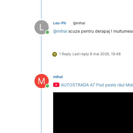
Leo-Ph
@mihai
L
@
mihai
scuze pentru derapaj ! multumesc 
Conectat
1 Reply
Last reply
8 mai 2026, 19:48
M
mihai
M
AUTOSTRADA A7 Pod peste râul Mold
Conectat