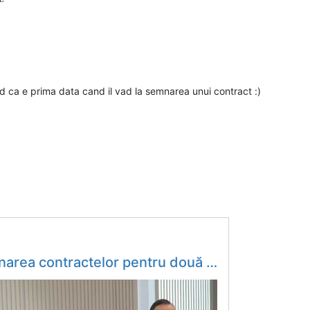
red ca e prima data cand il vad la semnarea unui contract :)
uri din autostrada Pașcani - Suceava: E un moment important (FOTO/VIDEO)