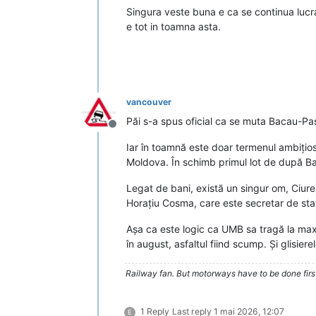
Singura veste buna e ca se continua lucra
e tot in toamna asta.
vancouver
Păi s-a spus oficial ca se muta Bacau-Pas
Deconectat
Iar în toamnă este doar termenul ambițios
Moldova. În schimb primul lot de după Ba
Legat de bani, există un singur om, Ciurea,
Horațiu Cosma, care este secretar de sta
Așa ca este logic ca UMB sa tragă la max
în august, asfaltul fiind scump. Și glisier
Railway fan. But motorways have to be done firs
1 Reply
Last reply
1 mai 2026, 12:07
E