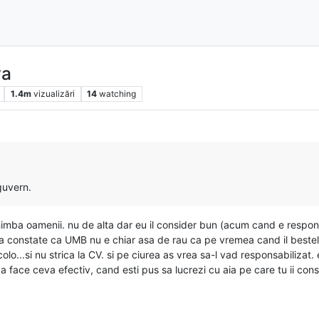
va
1.4m
vizualizări
14
watching
guvern.
imba oamenii. nu de alta dar eu il consider bun (acum cand e responsa
sa constate ca UMB nu e chiar asa de rau ca pe vremea cand il bestele
olo...si nu strica la CV. si pe ciurea as vrea sa-l vad responsabilizat. 
 face ceva efectiv, cand esti pus sa lucrezi cu aia pe care tu ii consi