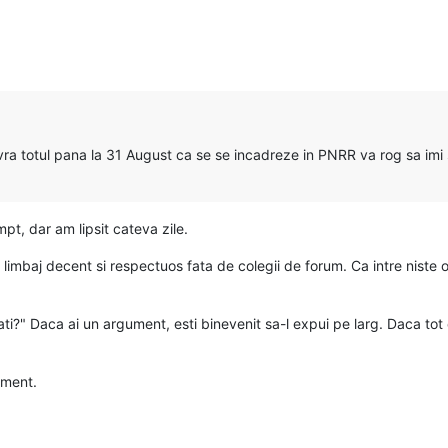
ra totul pana la 31 August ca se se incadreze in PNRR va rog sa imi s
t, dar am lipsit cateva zile.
n limbaj decent si respectuos fata de colegii de forum. Ca intre niste 
ti?" Daca ai un argument, esti binevenit sa-l expui pe larg. Daca tot 
sment.