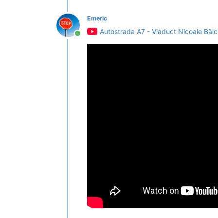
Emeric
Autostrada A7 - Viaduct Nicoale Bălc
Conectat