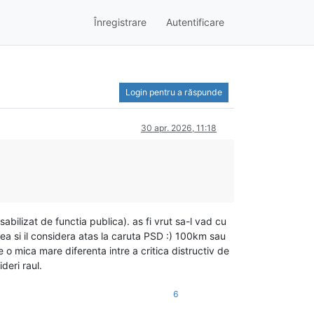
Înregistrare
Autentificare
Login pentru a răspunde
30 apr. 2026, 11:18
bilizat de functia publica). as fi vrut sa-l vad cu
a si il considera atas la caruta PSD :) 100km sau
e o mica mare diferenta intre a critica distructiv de
deri raul.
6