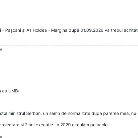
ti - Pașcani și A1 Holdea - Margina după 01.09.2026 va trebui achitat
t!
a cu UMB:
ostul ministrul Serban, un semn de normalitate dupa parerea mea, nu 
roiectare si 2 ani executie. In 2029 circulam pe acolo.
t!