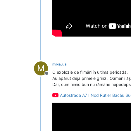
mike_us
M
O explozie de filmări în ultima perioadă.
Deconectat
Au apărut deja primele grinzi. Oamenii ăș
Dar, cum nimic bun nu rămâne nepedepsit în
Autostrada A7 I Nod Rutier Bacău Sud