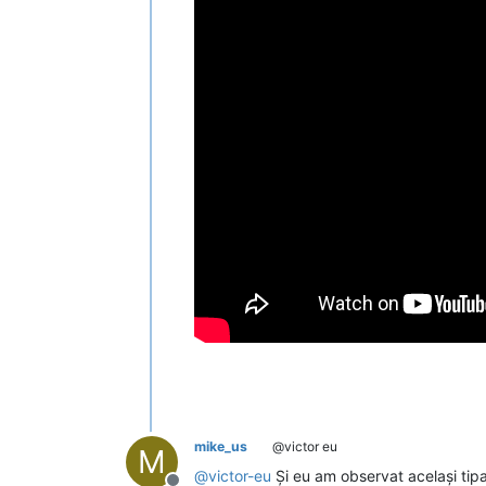
mike_us
@victor eu
M
@
victor-eu
Și eu am observat același tipar