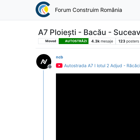
Forum Construim România
A7 Ploiești - Bacău - Sucea
4.3k
mesaje
123
posters
Moved
AUTOSTRĂZI
ncb
Autostrada A7 I lotul 2 Adjud - Răcăc
Deconectat