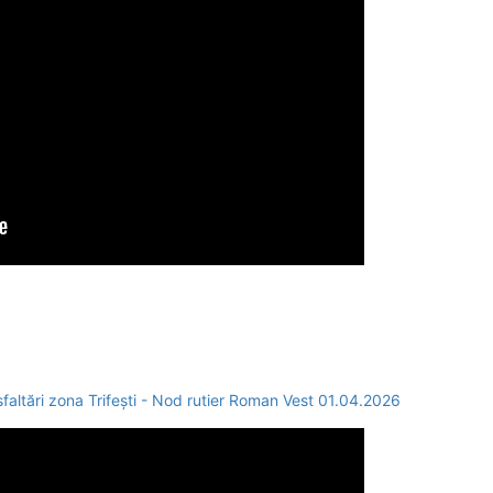
tări zona Trifești - Nod rutier Roman Vest 01.04.2026