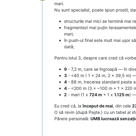
Deconectat
mari.
Nu sunt specialist, poate spun prostii, d
structurile mai mici se termină mai r
fragmentezi mai puțin terasamentele:
mari;
în push-ul final este mult mai ușor s
dată;
Pentru lotul 3, despre care cred că vorb
9
- 7,2 m, care se îngroapă — în div
3
- <40 m ( 1 x 24 m, 2 × 39,5 m) — 
4
- 88 m, trecerea standard peste a
4
- <200 m (3 × ~100 m + 1 × 220 m)
2
- mari (1 x
724 m
+ 1 x
1.125 m
) —
Eu cred că, la
început de mai
, din cele
2
O să revin (după Paște.) cu un tabel al s
Părere personală:
UMB lucrează senzațio