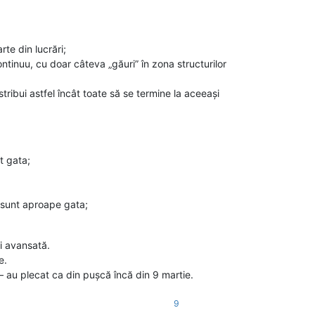
te din lucrări;
tinuu, cu doar câteva „găuri” în zona structurilor
tribui astfel încât toate să se termine la aceeași
t gata;
 sunt aproape gata;
i avansată.
e.
a — au plecat ca din pușcă încă din 9 martie.
9