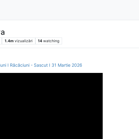
va
1.4m
vizualizări
14
watching
iuni I Răcăciuni - Sascut I 31 Martie 2026