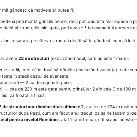
ar mă gândesc că motivele ar putea fi:
epede și poți monta grinzile pe ele, deci poți deconta mai repede o par
 dacă ai structurile mici gata, poți avea * * terasamentul aproape con
ă aloci resursele pe câteva structuri decât să te gândești cum să le dis
eai, avem
22 de structuri
(excluzând nodul, care nu este f mare):
erse stadii; cred că în două săptămâni (excluzând vacanța) toate sun
toate în stadii destul de avansate;
utostradă — 2 au deja grinzile puse;
 — cea de 220 m este gata pentru grinzi, iar 2 din cele 3 de 100 m
 aici va fi bătălia finală.
2 de structuri vor rămâne doar ultimele 2
, cu cea de 724 m mult ma
tructurilor după Paști, cum am făcut anul trecut, ca să ne facem o ide
nal pentru nivelul României
, atât în anii trecuți, cât și anul acest