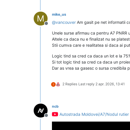
mike_us
M
@
vancouver
Am gasit pe net informatii co
Deconectat
Unele surse afirmau ca pentru A7 PNRR und
Altele ca daca nu e finalizat nu se platest
Stii cumva care e realitatea si daca ai pu
Logic tind sa cred ca daca un lot e la 75%
Si tot logic tind sa cred ca daca un proi
Dar as vrea sa gasesc o sursa credibila p
2 Replies
Last reply
2 apr. 2026, 13:41
I
ncb
Autostrada Moldovei/A7/Nodul rutier 
Deconectat