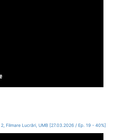
 2, Filmare Lucrări, UMB [27.03.2026 / Ep. 19 - 40%]