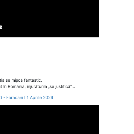
tia se mișcă fantastic.
 România, înjurăturile „se justifică”...
 - Faraoani I 1 Aprilie 2026