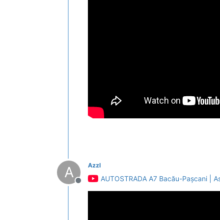
Azzl
A
AUTOSTRADA A7 Bacău-Pașcani | Asfal
Deconectat