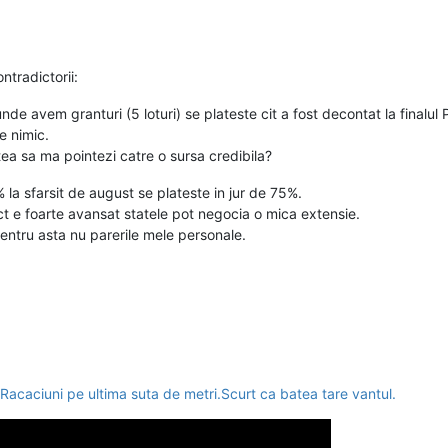
ntradictorii:
e avem granturi (5 loturi) se plateste cit a fost decontat la finalul
e nimic.
tea sa ma pointezi catre o sursa credibila?
 la sfarsit de august se plateste in jur de 75%.
ect e foarte avansat statele pot negocia o mica extensie.
entru asta nu parerile mele personale.
Racaciuni pe ultima suta de metri.Scurt ca batea tare vantul.