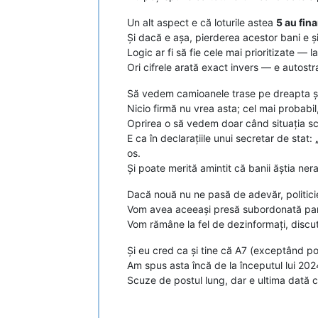
Un alt aspect e că loturile astea
5 au fin
Și dacă e așa, pierderea acestor bani e ș
Logic ar fi să fie cele mai prioritizate — l
Ori cifrele arată exact invers — e autostra
Să vedem camioanele trase pe dreapta și l
Nicio firmă nu vrea asta; cel mai probabil
Oprirea o să vedem doar când situația s
E ca în declarațiile unui secretar de stat:
os.
Și poate merită amintit că banii ăștia ne
Dacă nouă nu ne pasă de adevăr, politicie
Vom avea aceeași presă subordonată parti
Vom rămâne la fel de dezinformați, discutâ
Și eu cred ca și tine că A7 (exceptând po
Am spus asta încă de la începutul lui 202
Scuze de postul lung, dar e ultima dată 