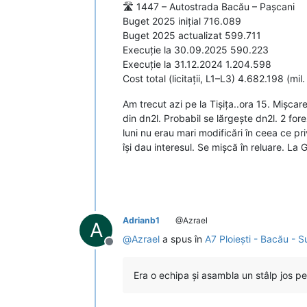
🛣️ 1447 – Autostrada Bacău – Pașcani
Buget 2025 inițial 716.089
Buget 2025 actualizat 599.711
Execuție la 30.09.2025 590.223
Execuție la 31.12.2024 1.204.598
Cost total (licitații, L1–L3) 4.682.198 (mil.
Am trecut azi pe la Tișița..ora 15. Mișca
din dn2l. Probabil se lărgește dn2l. 2 for
luni nu erau mari modificări în ceea ce pr
își dau interesul. Se mișcă în reluare. L
Adrianb1
@Azrael
A
@
Azrael
a spus în
A7 Ploiești - Bacău - 
Deconectat
Era o echipa și asambla un stâlp jos pe 