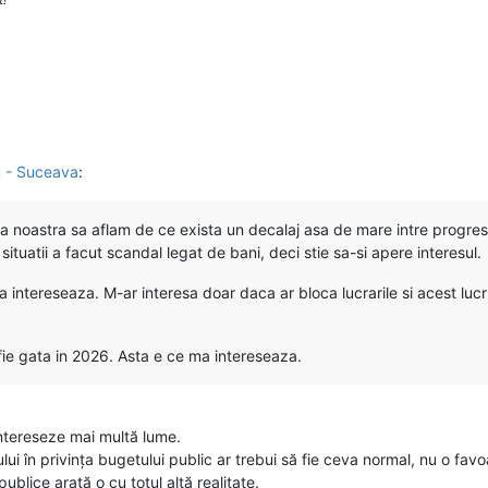
u - Suceava
:
 noastra sa aflam de ce exista un decalaj asa de mare intre progres si
 situatii a facut scandal legat de bani, deci stie sa-si apere interesul.
 intereseaza. M-ar interesa doar daca ar bloca lucrarile si acest lucr
fie gata in 2026. Asta e ce ma intereseaza.
intereseze mai multă lume.
lui în privința bugetului public ar trebui să fie ceva normal, nu o favo
blice arată o cu totul altă realitate.