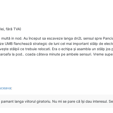
 lei, fără TVA)
re multă in nod. Au început sa escaveze langa dn2L sensul spre Panci
eze UMB flanchează strategic de luni cel mai important stâlp de electri
ivește stâlpii ce trebuie relocati. Era o echipa și asambla un stâlp jos
a Garoafa la pod.. coada câteva minute pe ambele sensuri. Vreme super
Suceava
:
pamant langa viitorul giratoriu. Nu mi se pare că își dau interesul. Se