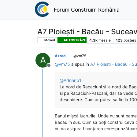
Forum Construim România
A7 Ploiești - Bacău - Sucea
4.3k
mesaje
123
posters
Moved
AUTOSTRĂZI
Azrael
@vm75
A
@
vm75
a spus în
A7 Ploiești - Bacău - 
Deconectat
@
Adrianb1
La nord de Racaciuni si la nord de Baca
si pe Racaciuni-Pascani, dar se vede ca
deschidere. Cum ar putea sa fie la 100
Banul mișcă lucrurile. Unde nu sunt oameni
Bacău în sus. Cum sa poți construi ceva 
nu va asigura finanțarea corespunzătoare