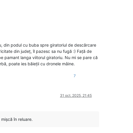
u, din podul cu buba spre giratoriul de descărcare
citate din județ, îl pazesc sa nu fugă :) Față de
 pe pamant langa viitorul giratoriu. Nu mi se pare că
bă, poate ies băieții cu dronele mâine.
7
31 oct. 2025, 21:45
 mișcă în reluare.