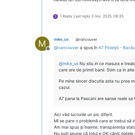
1 Reply
Last reply
3 nov. 2025, 08:35
S
mike_us
@vancouver
M
@
vancouver
a spus în
A7 Ploiești - Bacă
Deconectat
@
mike_us
Nu stiu in ce masura e treaba
care are de primit banii. Stim ca in alte
Pe mine sincer discutia asta nu prea ma
cazul.
A7 pana la Pascani are sanse reale sa 
Aici văd lucrurile un pic diferit.
Mi se pare o problemă care ar trebui să 
Am mai spus și înainte: transparența statu
Nu poți spune că totul e OK când datele pu