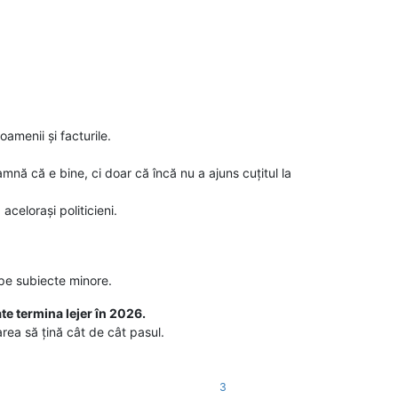
amenii și facturile.
mnă că e bine, ci doar că încă nu a ajuns cuțitul la
celorași politicieni.
 pe subiecte minore.
te termina lejer în 2026.
rea să țină cât de cât pasul.
3