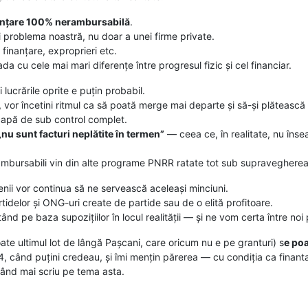
anțare 100% nerambursabilă
.
i problema noastră, nu doar a unei firme private.
a finanțare, exproprieri etc.
da cu cele mai mari diferențe între progresul fizic și cel financiar.
ucrările oprite e puțin probabil.
, vor încetini ritmul ca să poată merge mai departe și să-și plătească o
capă de sub control complet.
„nu sunt facturi neplătite în termen”
— ceea ce, în realitate, nu însea
rambursabili vin din alte programe PNRR ratate tot sub supravegherea a
nii vor continua să ne servească aceleași minciuni.
delor și ONG-uri create de partide sau de o elită profitoare.
nd pe baza supozițiilor în locul realității — și ne vom certa între noi
ate ultimul lot de lângă Pașcani, care oricum nu e pe granturi) s
e poa
4, când puțini credeau, și îmi mențin părerea — cu condiția ca finanta
când mai scriu pe tema asta.