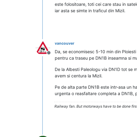
este folositoare, toti cei care stau in sat
iar asta se simte in traficul din Mizil.
vancouver
Da, se economisesc 5-10 min din Ploiesti
Deconectat
pentru ca traseu pe DN1B inseamna si mai 
De la Albesti Paleologu via DN1D tot se 
avem si centura la Mizil.
Pe de alta parte DN1B este intr-asa un ha
urgenta o reasfaltare completa a DN1B, pr
Railway fan. But motorways have to be done firs