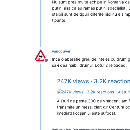
Nu sunt prea multe echipe in Romania care 
putin, asa ca au ramas putini specialisti.
stalpii sunt de tipuri diferite nici nu e s
tiparite.
vancouver
Inca o aberatie greu de inteles cu drum g
Deconectat
sa-i dea naibii drumul. Lotul 2 reloaded:
247K views · 3.2K reactions | Al
Alături de peste 300 de vrânceni, am f
transmite un mesaj clar: 👉 Centura oc
imediat! Focșaniul este sufocat...
Railway fan. But motorways have to be done firs