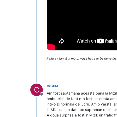
Railway fan. But motorways have to be done firs
CristiM
C
Am fost saptamana aceasta pana la Mizil, d
Deconectat
ambuteiaj, de fapt n-a fost niciodata ambu
intr-o zi normala de lucru. Am o varsta, a
la Mizil cam o data pe saptaman deci cunosc
A doua surpriza a fost in Mizil: un trafic 