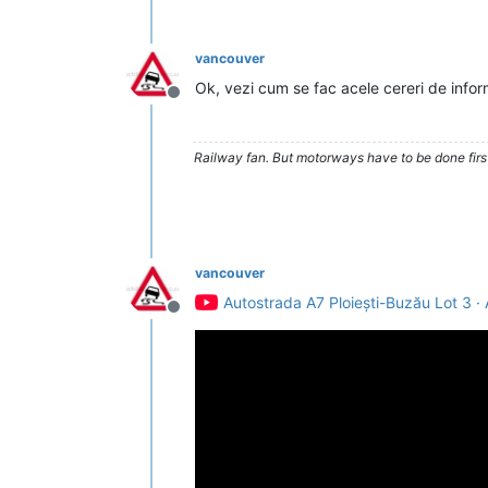
vancouver
Ok, vezi cum se fac acele cereri de infor
Deconectat
Railway fan. But motorways have to be done firs
vancouver
Autostrada A7 Ploiești-Buzău Lot 3 
Deconectat