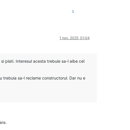
3
1 nov. 2025, 01:04
 plati. Interesul acesta trebuie sa-l aibe cel
u trebuia sa-l reclame constructorul. Dar nu e
are.