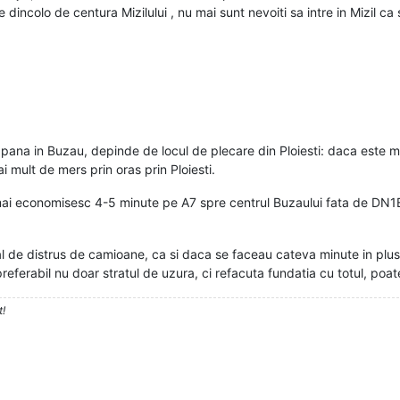
ele dincolo de centura Mizilului , nu mai sunt nevoiti sa intre in Mizil 
 pana in Buzau, depinde de locul de plecare din Ploiesti: daca este
mult de mers prin oras prin Ploiesti.
mai economisesc 4-5 minute pe A7 spre centrul Buzaului fata de DN1B,
l de distrus de camioane, ca si daca se faceau cateva minute in plus
eferabil nu doar stratul de uzura, ci refacuta fundatia cu totul, poat
t!