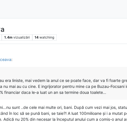
va
1.4m
vizualizări
14
watching
Suceava
:
u era liniste, mai vedem la anul ce se poate face, dar va fi foarte gr
 nu mai au cu cine. E ingrijorator pentru mine ca pe Buzau-Focsani inca
% financiar daca le-a luat un an sa termine doua toalete…
...nu sunt ..de cele mai multe ori, bani. După cum vezi mai jos, statul
când în loc să se pună bani, se taie?! A luat 100milioane și i a muta
. Adică nu 20% din necesar la începutul anului cum a comis-o anul a