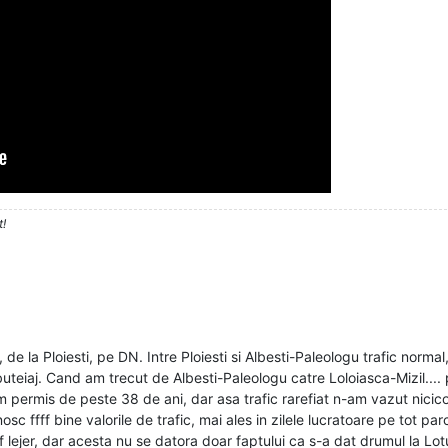
t!
e la Ploiesti, pe DN. Intre Ploiesti si Albesti-Paleologu trafic norma
teiaj. Cand am trecut de Albesti-Paleologu catre Loloiasca-Mizil.... pu
m permis de peste 38 de ani, dar asa trafic rarefiat n-am vazut nicico
 ffff bine valorile de trafic, mai ales in zilele lucratoare pe tot par
fff lejer, dar acesta nu se datora doar faptului ca s-a dat drumul la Lo