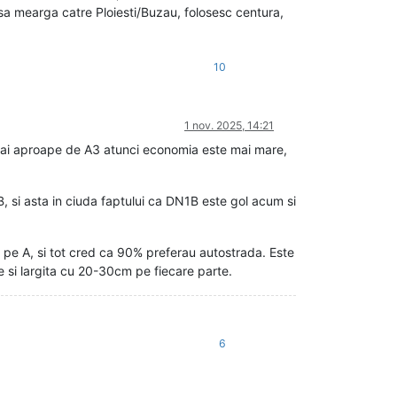
ca sa mearga catre Ploiesti/Buzau, folosesc centura,
10
1 nov. 2025, 14:21
 mai aproape de A3 atunci economia este mai mare,
 si asta in ciuda faptului ca DN1B este gol acum si
 pe A, si tot cred ca 90% preferau autostrada. Este
e si largita cu 20-30cm pe fiecare parte.
6