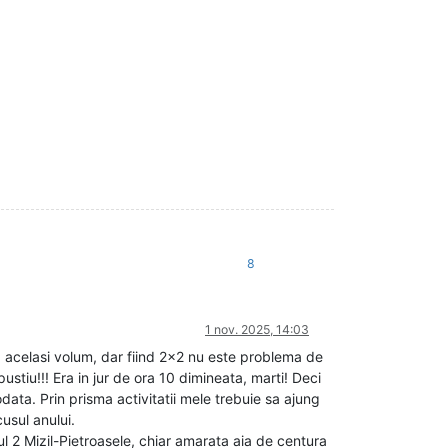
8
1 nov. 2025, 14:03
l, acelasi volum, dar fiind 2x2 nu este problema de
stiu!!! Era in jur de ora 10 dimineata, marti! Deci
data. Prin prisma activitatii mele trebuie sa ajung
cusul anului.
tul 2 Mizil-Pietroasele, chiar amarata aia de centura