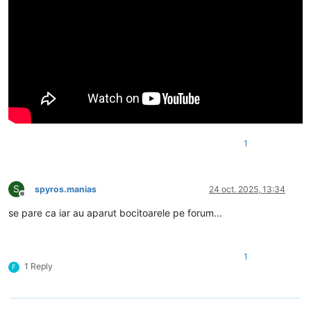
1
S
spyros.manias
24 oct. 2025, 13:34
Deconectat
se pare ca iar au aparut bocitoarele pe forum...
1
1 Reply
F