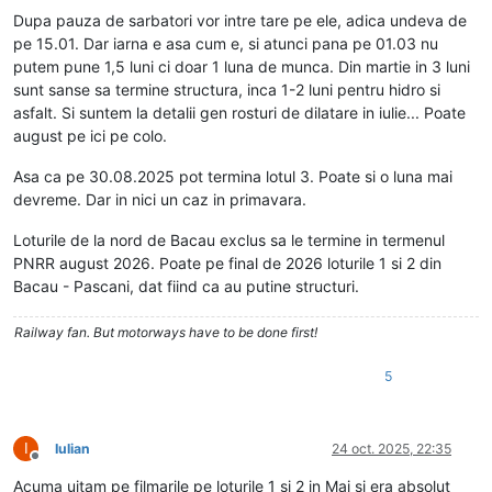
Dupa pauza de sarbatori vor intre tare pe ele, adica undeva de
pe 15.01. Dar iarna e asa cum e, si atunci pana pe 01.03 nu
putem pune 1,5 luni ci doar 1 luna de munca. Din martie in 3 luni
sunt sanse sa termine structura, inca 1-2 luni pentru hidro si
asfalt. Si suntem la detalii gen rosturi de dilatare in iulie... Poate
august pe ici pe colo.
Asa ca pe 30.08.2025 pot termina lotul 3. Poate si o luna mai
devreme. Dar in nici un caz in primavara.
Loturile de la nord de Bacau exclus sa le termine in termenul
PNRR august 2026. Poate pe final de 2026 loturile 1 si 2 din
Bacau - Pascani, dat fiind ca au putine structuri.
Railway fan. But motorways have to be done first!
5
I
Iulian
24 oct. 2025, 22:35
Deconectat
Acuma uitam pe filmarile pe loturile 1 și 2 in Mai și era absolut