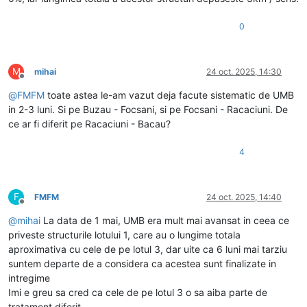
0
M
mihai
24 oct. 2025, 14:30
Deconectat
@
FMFM
toate astea le-am vazut deja facute sistematic de UMB
in 2-3 luni. Si pe Buzau - Focsani, si pe Focsani - Racaciuni. De
ce ar fi diferit pe Racaciuni - Bacau?
4
F
FMFM
24 oct. 2025, 14:40
Deconectat
@
mihai
La data de 1 mai, UMB era mult mai avansat in ceea ce
priveste structurile lotului 1, care au o lungime totala
aproximativa cu cele de pe lotul 3, dar uite ca 6 luni mai tarziu
suntem departe de a considera ca acestea sunt finalizate in
intregime
Imi e greu sa cred ca cele de pe lotul 3 o sa aiba parte de
tratament diferit.