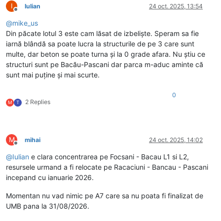
I
Iulian
24 oct. 2025, 13:54
Deconectat
@
mike_us
Din păcate lotul 3 este cam lăsat de izbeliște. Speram sa fie
iarnă blândă sa poate lucra la structurile de pe 3 care sunt
multe, dar beton se poate turna și la 0 grade afara. Nu știu ce
structuri sunt pe Bacău-Pascani dar parca m-aduc aminte că
sunt mai puține și mai scurte.
0
2 Replies
M
T
M
mihai
24 oct. 2025, 14:02
Deconectat
@
Iulian
e clara concentrarea pe Focsani - Bacau L1 si L2,
resursele urmand a fi relocate pe Racaciuni - Bancau - Pascani
incepand cu ianuarie 2026.
Momentan nu vad nimic pe A7 care sa nu poata fi finalizat de
UMB pana la 31/08/2026.