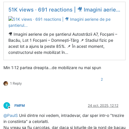
51K views · 691 reactions | 🎥 Imagini aeriene de pe șantierul...
🎥 Imagini aeriene de pe șantierul Autostrăzii A7, Focșani –
Bacău, Lot 1 Focșani – Domnești-Târg 📌 Stadiul fizic pe
acest lot a ajuns la peste 85%. 📌 În acest moment,
constructorul este mobilizat în...
Min 1:12 partea dreapta...de mobilizare nu mai spun
2
1 Reply
F
FMFM
24 oct. 2025, 12:12
Deconectat
@
PaulS
Unii dintre noi vedem, intradevar, dar sper intr-o "trezire
in constiinta" a celorlalti.
Nu vreau sa fiu carcotas, dar daca si loturile de la nord de bacau