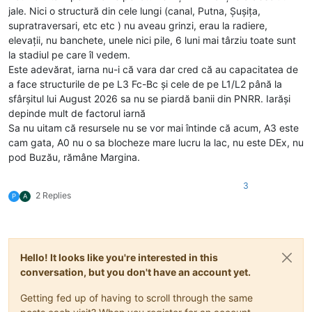
jale. Nici o structură din cele lungi (canal, Putna, Șușița,
supratraversari, etc etc ) nu aveau grinzi, erau la radiere,
elevații, nu banchete, unele nici pile, 6 luni mai târziu toate sunt
la stadiul pe care îl vedem.
Este adevărat, iarna nu-i că vara dar cred că au capacitatea de
a face structurile de pe L3 Fc-Bc și cele de pe L1/L2 până la
sfârșitul lui August 2026 sa nu se piardă banii din PNRR. Iarăși
depinde mult de factorul iarnă
Sa nu uitam că resursele nu se vor mai întinde că acum, A3 este
cam gata, A0 nu o sa blocheze mare lucru la lac, nu este DEx, nu
pod Buzău, rămâne Margina.
3
2 Replies
P
A
Hello! It looks like you're interested in this
conversation, but you don't have an account yet.
Getting fed up of having to scroll through the same