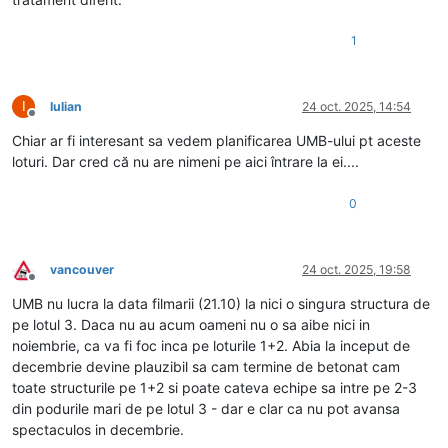
1
I
Iulian
24 oct. 2025, 14:54
Deconectat
Chiar ar fi interesant sa vedem planificarea UMB-ului pt aceste
loturi. Dar cred că nu are nimeni pe aici întrare la ei....
0
vancouver
24 oct. 2025, 19:58
Deconectat
UMB nu lucra la data filmarii (21.10) la nici o singura structura de
pe lotul 3. Daca nu au acum oameni nu o sa aibe nici in
noiembrie, ca va fi foc inca pe loturile 1+2. Abia la inceput de
decembrie devine plauzibil sa cam termine de betonat cam
toate structurile pe 1+2 si poate cateva echipe sa intre pe 2-3
din podurile mari de pe lotul 3 - dar e clar ca nu pot avansa
spectaculos in decembrie.