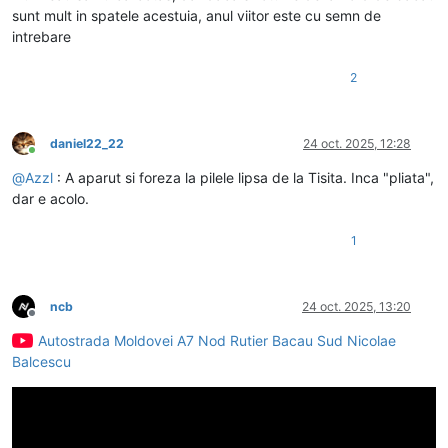
sunt mult in spatele acestuia, anul viitor este cu semn de
intrebare
2
daniel22_22
24 oct. 2025, 12:28
Conectat
@
Azzl
: A aparut si foreza la pilele lipsa de la Tisita. Inca "pliata",
dar e acolo.
1
ncb
24 oct. 2025, 13:20
Deconectat
Autostrada Moldovei A7 Nod Rutier Bacau Sud Nicolae
Balcescu