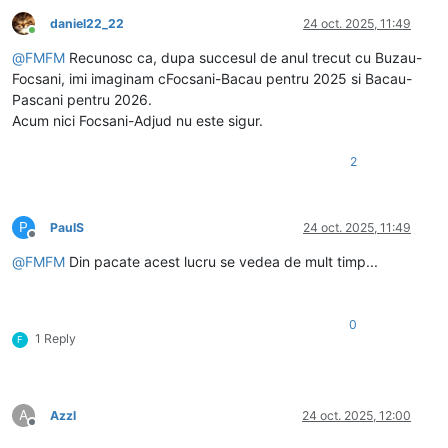
daniel22_22
24 oct. 2025, 11:49
Conectat
@
FMFM
Recunosc ca, dupa succesul de anul trecut cu Buzau-
Focsani, imi imaginam cFocsani-Bacau pentru 2025 si Bacau-
Pascani pentru 2026.
Acum nici Focsani-Adjud nu este sigur.
2
P
PaulS
24 oct. 2025, 11:49
Deconectat
@
FMFM
Din pacate acest lucru se vedea de mult timp...
0
1 Reply
F
A
Azzl
24 oct. 2025, 12:00
Deconectat