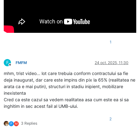
1
F
FMFM
24 oct. 2025, 11:30
Deconectat
mhm, trist video... lot care trebuia conform contractului sa fie
deja inaugurat, dar care este impins din pix la 65% (realitatea ne
arata ca e mai putin), structuri in stadiu inipient, mobilizare
inexistenta
Cred ca este cazul sa vedem realitatea asa cum este ea si sa
inghitim in sec acest fail al UMB-ului.
2
3 Replies
P
M