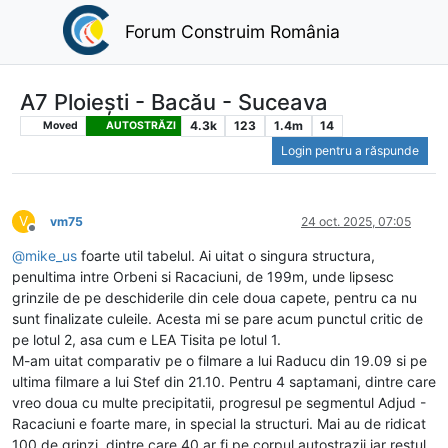
Forum Construim România
A7 Ploiești - Bacău - Suceava
4.3k
123
1.4m
14
Moved
AUTOSTRĂZI
Login pentru a răspunde
V
vm75
24 oct. 2025, 07:05
Deconectat
@
mike_us
foarte util tabelul. Ai uitat o singura structura,
penultima intre Orbeni si Racaciuni, de 199m, unde lipsesc
grinzile de pe deschiderile din cele doua capete, pentru ca nu
sunt finalizate culeile. Acesta mi se pare acum punctul critic de
pe lotul 2, asa cum e LEA Tisita pe lotul 1.
M-am uitat comparativ pe o filmare a lui Raducu din 19.09 si pe
ultima filmare a lui Stef din 21.10. Pentru 4 saptamani, dintre care
vreo doua cu multe precipitatii, progresul pe segmentul Adjud -
Racaciuni e foarte mare, in special la structuri. Mai au de ridicat
100 de grinzi, dintre care 40 ar fi pe corpul autostrazii iar restul