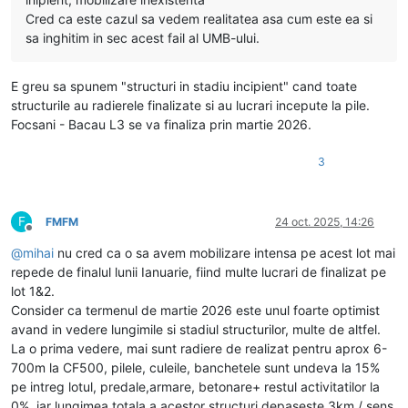
Cred ca este cazul sa vedem realitatea asa cum este ea si
sa inghitim in sec acest fail al UMB-ului.
E greu sa spunem "structuri in stadiu incipient" cand toate
structurile au radierele finalizate si au lucrari incepute la pile.
Focsani - Bacau L3 se va finaliza prin martie 2026.
3
F
FMFM
24 oct. 2025, 14:26
Deconectat
@
mihai
nu cred ca o sa avem mobilizare intensa pe acest lot mai
repede de finalul lunii Ianuarie, fiind multe lucrari de finalizat pe
lot 1&2.
Consider ca termenul de martie 2026 este unul foarte optimist
avand in vedere lungimile si stadiul structurilor, multe de altfel.
La o prima vedere, mai sunt radiere de realizat pentru aprox 6-
700m la CF500, pilele, culeile, banchetele sunt undeva la 15%
pe intreg lotul, predale,armare, betonare+ restul activitatilor la
0%, iar lungimea totala a acestor structuri depaseste 3km / sens.