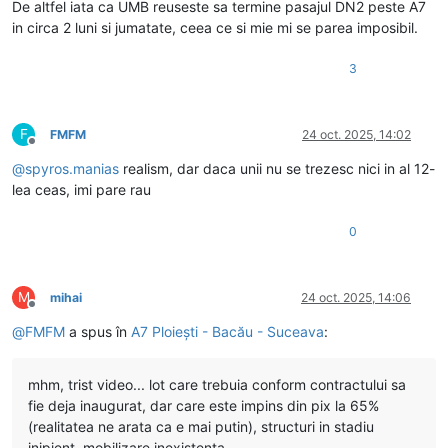
De altfel iata ca UMB reuseste sa termine pasajul DN2 peste A7
in circa 2 luni si jumatate, ceea ce si mie mi se parea imposibil.
3
F
FMFM
24 oct. 2025, 14:02
Deconectat
@
spyros.manias
realism, dar daca unii nu se trezesc nici in al 12-
lea ceas, imi pare rau
0
M
mihai
24 oct. 2025, 14:06
Deconectat
@
FMFM
a spus în
A7 Ploiești - Bacău - Suceava
:
mhm, trist video... lot care trebuia conform contractului sa
fie deja inaugurat, dar care este impins din pix la 65%
(realitatea ne arata ca e mai putin), structuri in stadiu
inipient, mobilizare inexistenta