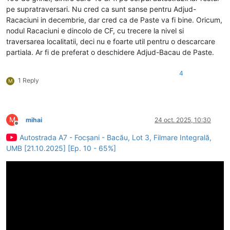
pe supratraversari. Nu cred ca sunt sanse pentru Adjud-
Racaciuni in decembrie, dar cred ca de Paste va fi bine. Oricum,
nodul Racaciuni e dincolo de CF, cu trecere la nivel si
traversarea localitatii, deci nu e foarte util pentru o descarcare
partiala. Ar fi de preferat o deschidere Adjud-Bacau de Paste.
4
1 Reply
M
M
mihai
24 oct. 2025, 10:30
Deconectat
Autostrada A7 - Focșani - Bacău, Lot 3, Filmare Integrală,
UMB [21.10.2025] [Ep. 10 - 65%]