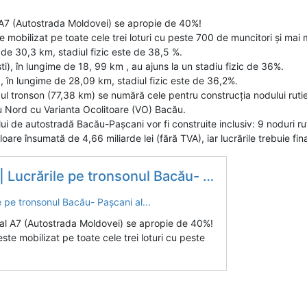
 A7 (Autostrada Moldovei) se apropie de 40%!
mobilizat pe toate cele trei loturi cu peste 700 de muncitori și mai m
e de 30,3 km, stadiul fizic este de 38,5 %.
ști), în lungime de 18, 99 km , au ajuns la un stadiu fizic de 36%.
i), în lungime de 28,09 km, stadiul fizic este de 36,2%.
egul tronson (77,38 km) se numără cele pentru construcția nodului ruti
ău Nord cu Varianta Ocolitoare (VO) Bacău.
i de autostradă Bacău-Pașcani vor fi construite inclusiv: 9 noduri rut
are însumată de 4,66 miliarde lei (fără TVA), iar lucrările trebuie fina
ările pe tronsonul Bacău- Pașcani al...
 al A7 (Autostrada Moldovei) se apropie de 40%!
te mobilizat pe toate cele trei loturi cu peste