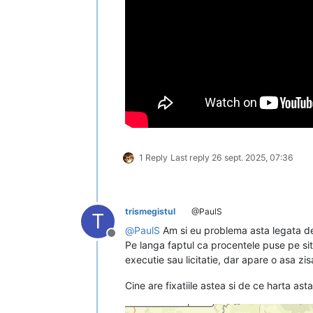
1 Reply
Last reply
26 sept. 2025, 07:36
trismegistul
@PaulS
T
@
PaulS
Am si eu problema asta legata 
Deconectat
Pe langa faptul ca procentele puse pe si
executie sau licitatie, dar apare o asa zi
Cine are fixatiile astea si de ce harta 