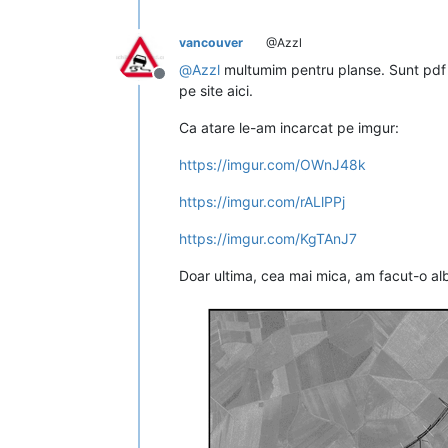
vancouver
@Azzl
@
Azzl
multumim pentru planse. Sunt pdf si
Deconectat
pe site aici.
Ca atare le-am incarcat pe imgur:
https://imgur.com/OWnJ48k
https://imgur.com/rALlPPj
https://imgur.com/KgTAnJ7
Doar ultima, cea mai mica, am facut-o alb