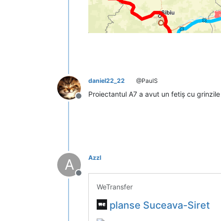
daniel22_22
@PaulS
Proiectantul A7 a avut un fetiș cu grinzil
Deconectat
Azzl
A
Deconectat
WeTransfer
planse Suceava-Siret