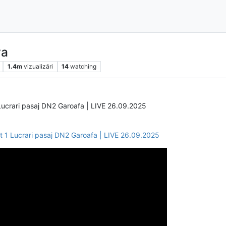
va
1.4m
vizualizări
14
watching
crari pasaj DN2 Garoafa | LIVE 26.09.2025
1 Lucrari pasaj DN2 Garoafa | LIVE 26.09.2025