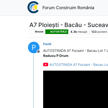
Forum Construim România
A7 Ploiești - Bacău - Sucea
4.3k
mesaje
123
posters
Moved
AUTOSTRĂZI
PaulS
P
AUTOSTRADA A7 Focsani - Bacau Lot 1 Lu
Deconectat
Raducu P Drum
AUTOSTRADA A7 Focsani - Bacau Lot 