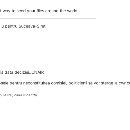
st way to send your files around the world
diu pentru Suceava-Siret
 la data deciziei..CNAIR
le pentru neconstituirea comisiei, politicienii se vor sterge la cwr cu 
ie trei, calul si caruta.