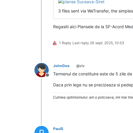
3 files sent via WeTransfer, the simple
Regasiti aici Plansele de la SF-Acord Me
1 Reply
Last reply
26 sept. 2025, 10:53
JohnDoe
@viv
Termenul de constituire este de 5 zile de
Deconectat
Daca prin lege nu se precizeaza si pedepse
Culmea optimismului: am o potcoava, imi mai trebu
PaulS
P