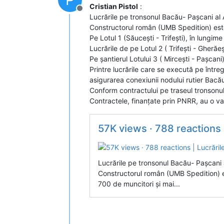
Cristian Pistol
:
Deconectat
Lucrările pe tronsonul Bacău- Pașcani al
Constructorul român (UMB Spedition) este 
Pe Lotul 1 (Săucești - Trifești), în lungim
Lucrările de pe Lotul 2 ( Trifești - Gherăe
Pe șantierul Lotului 3 ( Mircești - Pașcan
Printre lucrările care se execută pe într
asigurarea conexiunii nodului rutier Bac
Conform contractului pe traseul tronsonulu
Contractele, finanțate prin PNRR, au o valo
57K views · 788 reactions | Lucr
Lucrările pe tronsonul Bacău- Pașcani
Constructorul român (UMB Spedition) es
700 de muncitori și mai...