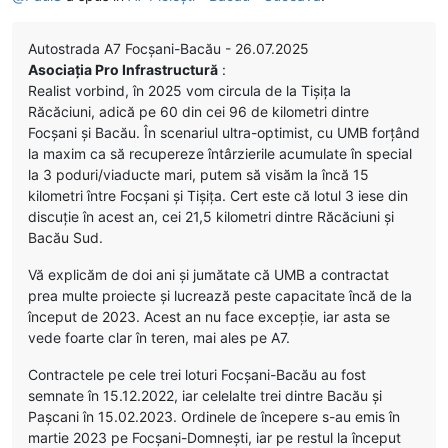
Autostrada A7 Focșani-Bacău - 26.07.2025
Asociația Pro Infrastructură
:
Realist vorbind, în 2025 vom circula de la Tișița la
Răcăciuni, adică pe 60 din cei 96 de kilometri dintre
Focșani și Bacău. În scenariul ultra-optimist, cu UMB forțând
la maxim ca să recupereze întârzierile acumulate în special
la 3 poduri/viaducte mari, putem să visăm la încă 15
kilometri între Focșani și Tișița. Cert este că lotul 3 iese din
discuție în acest an, cei 21,5 kilometri dintre Răcăciuni și
Bacău Sud.
Vă explicăm de doi ani și jumătate că UMB a contractat
prea multe proiecte și lucrează peste capacitate încă de la
început de 2023. Acest an nu face excepție, iar asta se
vede foarte clar în teren, mai ales pe A7.
Contractele pe cele trei loturi Focșani-Bacău au fost
semnate în 15.12.2022, iar celelalte trei dintre Bacău și
Pașcani în 15.02.2023. Ordinele de începere s-au emis în
martie 2023 pe Focșani-Domnești, iar pe restul la început