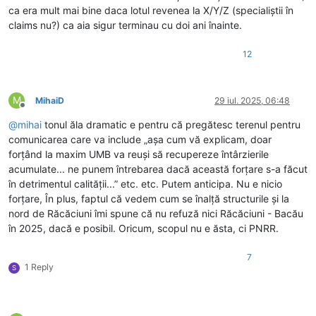
ca era mult mai bine daca lotul revenea la X/Y/Z (specialiștii în
claims nu?) ca aia sigur terminau cu doi ani înainte.
12
M
MihaiD
29 iul. 2025, 06:48
Deconectat
@
mihai
tonul ăla dramatic e pentru că pregătesc terenul pentru
comunicarea care va include „așa cum vă explicam, doar
forțând la maxim UMB va reuși să recupereze întârzierile
acumulate... ne punem întrebarea dacă această forțare s-a făcut
în detrimentul calității...” etc. etc. Putem anticipa. Nu e nicio
forțare, În plus, faptul că vedem cum se înalță structurile și la
nord de Răcăciuni îmi spune că nu refuză nici Răcăciuni - Bacău
în 2025, dacă e posibil. Oricum, scopul nu e ăsta, ci PNRR.
7
1 Reply
S