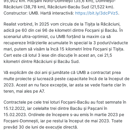
95,902 km. Focșani Nord-Domnești (35,6 km), Domnești-
Răcăciuni (38,78 km), Răcăciuni-Bacău Sud (21,522 km).
Constructor: UMB. Hartă interactivă:
https://bit.ly/3dcPVz5
.
Realist vorbind, în 2025 vom circula de la Tișița la Răcăciuni,
adică pe 60 din cei 96 de kilometri dintre Focșani și Bacău. În
scenariul ultra-optimist, cu UMB forțând la maxim ca să
recupereze întârzierile acumulate în special la 3 poduri/viaducte
mari, putem să visăm la încă 15 kilometri între Focșani și Tișița.
Cert este că lotul 3 iese din discuție în acest an, cei 21,5
kilometri dintre Răcăciuni și Bacău Sud.
Vă explicăm de doi ani și jumătate că UMB a contractat prea
multe proiecte și lucrează peste capacitate încă de la început de
2023. Acest an nu face excepție, iar asta se vede foarte clar în
teren, mai ales pe A7.
Contractele pe cele trei loturi Focșani-Bacău au fost semnate în
15.12.2022, iar celelalte trei dintre Bacău și Pașcani în
15.02.2023. Ordinele de începere s-au emis în martie 2023 pe
Focșani-Domnești, iar pe restul la început de mai 2023. Toate
prevăd 30 de luni de execuție directă.