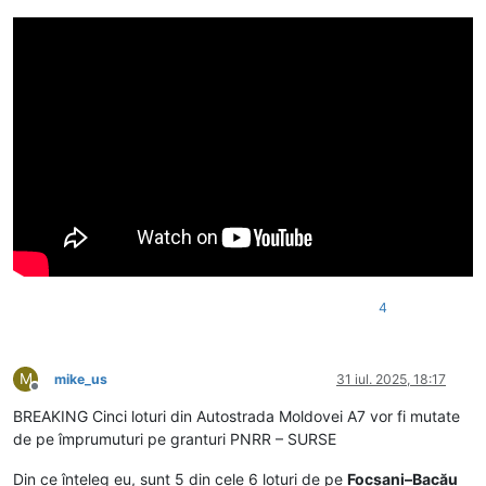
4
M
mike_us
31 iul. 2025, 18:17
Deconectat
BREAKING Cinci loturi din Autostrada Moldovei A7 vor fi mutate
de pe împrumuturi pe granturi PNRR – SURSE
Din ce înțeleg eu, sunt 5 din cele 6 loturi de pe
Focșani–Bacău