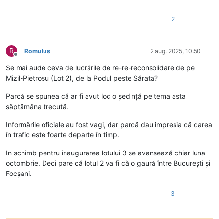
2
R
Romulus
2 aug. 2025, 10:50
Deconectat
Se mai aude ceva de lucrările de re-re-reconsolidare de pe
Mizil-Pietrosu (Lot 2), de la Podul peste Sărata?
Parcă se spunea că ar fi avut loc o ședință pe tema asta
săptămâna trecută.
Informările oficiale au fost vagi, dar parcă dau impresia că darea
în trafic este foarte departe în timp.
In schimb pentru inaugurarea lotului 3 se avansează chiar luna
octombrie. Deci pare că lotul 2 va fi că o gaură între București și
Focșani.
3