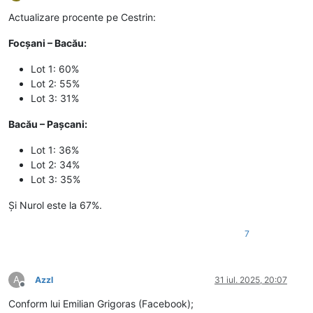
Deconectat
Actualizare procente pe Cestrin:
Focșani – Bacău:
Lot 1: 60%
Lot 2: 55%
Lot 3: 31%
Bacău – Pașcani:
Lot 1: 36%
Lot 2: 34%
Lot 3: 35%
Și Nurol este la 67%.
7
A
Azzl
31 iul. 2025, 20:07
Deconectat
Conform lui Emilian Grigoras (Facebook);