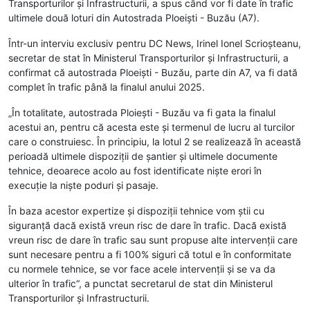
Transporturilor și Infrastructurii, a spus când vor fi date în trafic
ultimele două loturi din Autostrada Ploeiști - Buzău (A7).
Într-un interviu exclusiv pentru DC News, Irinel Ionel Scrioșteanu,
secretar de stat în Ministerul Transporturilor și Infrastructurii, a
confirmat că autostrada Ploeiști - Buzău, parte din A7, va fi dată
complet în trafic până la finalul anului 2025.
„În totalitate, autostrada Ploiești - Buzău va fi gata la finalul
acestui an, pentru că acesta este și termenul de lucru al turcilor
care o construiesc. În principiu, la lotul 2 se realizează în această
perioadă ultimele dispoziții de șantier și ultimele documente
tehnice, deoarece acolo au fost identificate niște erori în
execuție la niște poduri și pasaje.
În baza acestor expertize și dispoziții tehnice vom știi cu
siguranță dacă există vreun risc de dare în trafic. Dacă există
vreun risc de dare în trafic sau sunt propuse alte intervenții care
sunt necesare pentru a fi 100% siguri că totul e în conformitate
cu normele tehnice, se vor face acele intervenții și se va da
ulterior în trafic“, a punctat secretarul de stat din Ministerul
Transporturilor și Infrastructurii.