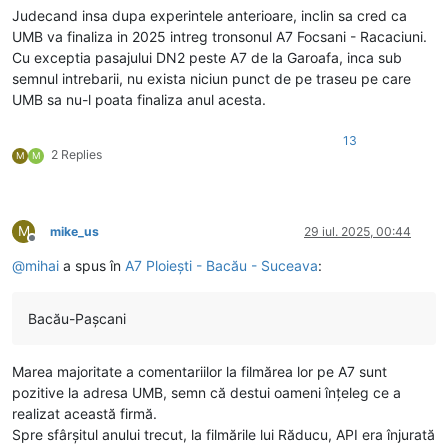
Judecand insa dupa experintele anterioare, inclin sa cred ca
UMB va finaliza in 2025 intreg tronsonul A7 Focsani - Racaciuni.
Cu exceptia pasajului DN2 peste A7 de la Garoafa, inca sub
semnul intrebarii, nu exista niciun punct de pe traseu pe care
UMB sa nu-l poata finaliza anul acesta.
13
2 Replies
M
M
M
mike_us
29 iul. 2025, 00:44
Deconectat
@
mihai
a spus în
A7 Ploiești - Bacău - Suceava
:
Bacău-Pașcani
Marea majoritate a comentariilor la filmărea lor pe A7 sunt
pozitive la adresa UMB, semn că destui oameni înțeleg ce a
realizat această firmă.
Spre sfârșitul anului trecut, la filmările lui Răducu, API era înjurată