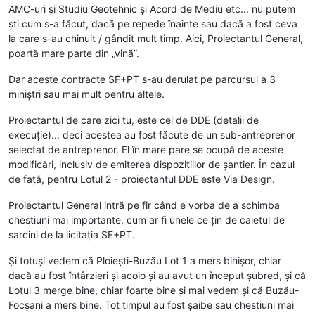
AMC-uri și Studiu Geotehnic și Acord de Mediu etc... nu putem
ști cum s-a făcut, dacă pe repede înainte sau dacă a fost ceva
la care s-au chinuit / gândit mult timp. Aici, Proiectantul General,
poartă mare parte din „vină”.
Dar aceste contracte SF+PT s-au derulat pe parcursul a 3
miniștri sau mai mult pentru altele.
Proiectantul de care zici tu, este cel de DDE (detalii de
execuție)... deci acestea au fost făcute de un sub-antreprenor
selectat de antreprenor. El în mare pare se ocupă de aceste
modificări, inclusiv de emiterea dispozițiilor de șantier. În cazul
de față, pentru Lotul 2 - proiectantul DDE este Via Design.
Proiectantul General intră pe fir când e vorba de a schimba
chestiuni mai importante, cum ar fi unele ce țin de caietul de
sarcini de la licitația SF+PT.
Și totuși vedem că Ploiești-Buzău Lot 1 a mers binișor, chiar
dacă au fost întârzieri și acolo și au avut un început șubred, și că
Lotul 3 merge bine, chiar foarte bine și mai vedem și că Buzău-
Focșani a mers bine. Tot timpul au fost șaibe sau chestiuni mai