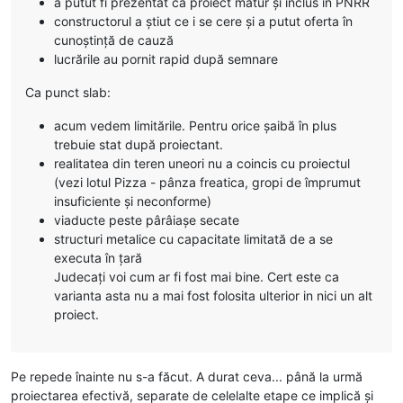
a putut fi prezentat ca proiect matur și inclus în PNRR
constructorul a știut ce i se cere și a putut oferta în
cunoștință de cauză
lucrările au pornit rapid după semnare
Ca punct slab:
acum vedem limitările. Pentru orice șaibă în plus
trebuie stat după proiectant.
realitatea din teren uneori nu a coincis cu proiectul
(vezi lotul Pizza - pânza freatica, gropi de împrumut
insuficiente și neconforme)
viaducte peste pârâiașe secate
structuri metalice cu capacitate limitată de a se
executa în țară
Judecați voi cum ar fi fost mai bine. Cert este ca
varianta asta nu a mai fost folosita ulterior in nici un alt
proiect.
Pe repede înainte nu s-a făcut. A durat ceva... până la urmă
proiectarea efectivă, separate de celelalte etape ce implică și