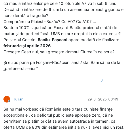
că media întârzierilor pe cele 10 loturi ale A7 va fi sub 6 luni.
De când o întârziere de 6 luni la un asemenea proiect gigantic e
considerată o tragedie?
Comparăm cu Ploiești–Buzău? Cu A0? Cu A10? ...
Suntem 100% siguri că pe Focșani–Bacău proiectul e atât de
matur și de perfect încât UMB nu are dreptul la nicio extensie?
Pe site-ul Cestrin,
Bacău–Pașcani
apare cu dată de finalizare
februarie și aprilie 2026
.
Greșește Cestrinul, sau greșește domnul Ciurea în ce scrie?
Și eu aș paria pe Focșani–Răcăciuni anul ăsta. Bani să fie de la
„partenerul serios”.
3
I
Iulian
29 iul. 2025, 03:49
Deconectat
Sa nu mai vorbesc că România este o tara cu niste finanțe
excepționale , că deficitul public este aproape zero, că ne
permitem sa plătim oricât sa avem autostrada in termen, că
oferta UMB de 80% din estimarea inițială nu- și avea nici un rost,