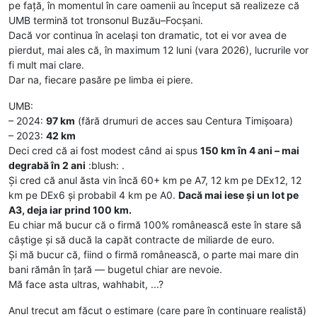
pe față, în momentul în care oamenii au început să realizeze că
UMB termină tot tronsonul Buzău–Focșani.
Dacă vor continua în același ton dramatic, tot ei vor avea de
pierdut, mai ales că, în maximum 12 luni (vara 2026), lucrurile vor
fi mult mai clare.
Dar na, fiecare pasăre pe limba ei piere.
UMB:
– 2024:
97 km
(fără drumuri de acces sau Centura Timișoara)
– 2023:
42 km
Deci cred că ai fost modest când ai spus
150 km în 4 ani – mai
degrabă în 2 ani
:blush: .
Și cred că anul ăsta vin încă 60+ km pe A7, 12 km pe DEx12, 12
km pe DEx6 și probabil 4 km pe A0.
Dacă mai iese și un lot pe
A3, deja iar prind 100 km.
Eu chiar mă bucur că o firmă 100% românească este în stare să
câștige și să ducă la capăt contracte de miliarde de euro.
Și mă bucur că, fiind o firmă românească, o parte mai mare din
bani rămân în țară — bugetul chiar are nevoie.
Mă face asta ultras, wahhabit, ...?
Anul trecut am făcut o estimare (care pare în continuare realistă)