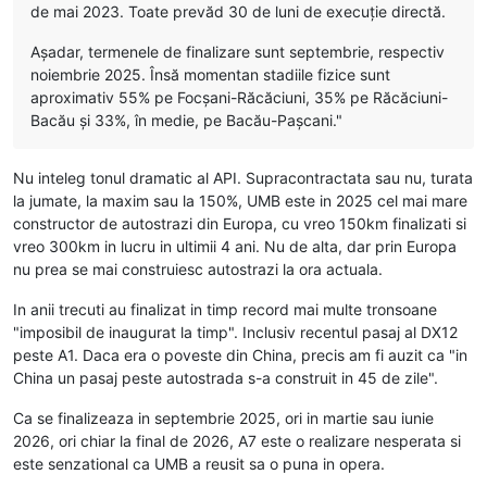
de mai 2023. Toate prevăd 30 de luni de execuție directă.
Așadar, termenele de finalizare sunt septembrie, respectiv
noiembrie 2025. Însă momentan stadiile fizice sunt
aproximativ 55% pe Focșani-Răcăciuni, 35% pe Răcăciuni-
Bacău și 33%, în medie, pe Bacău-Pașcani."
Nu inteleg tonul dramatic al API. Supracontractata sau nu, turata
la jumate, la maxim sau la 150%, UMB este in 2025 cel mai mare
constructor de autostrazi din Europa, cu vreo 150km finalizati si
vreo 300km in lucru in ultimii 4 ani. Nu de alta, dar prin Europa
nu prea se mai construiesc autostrazi la ora actuala.
In anii trecuti au finalizat in timp record mai multe tronsoane
"imposibil de inaugurat la timp". Inclusiv recentul pasaj al DX12
peste A1. Daca era o poveste din China, precis am fi auzit ca "in
China un pasaj peste autostrada s-a construit in 45 de zile".
Ca se finalizeaza in septembrie 2025, ori in martie sau iunie
2026, ori chiar la final de 2026, A7 este o realizare nesperata si
este senzational ca UMB a reusit sa o puna in opera.