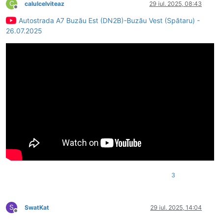
C
calulcelviteaz
29 iul. 2025, 08:43
Deconectat
Autostrada A7 Buzău Est (DN2B)-Buzău Vest (Spătaru) -
26.07.2025
3
S
SwatKat
29 iul. 2025, 14:04
Deconectat