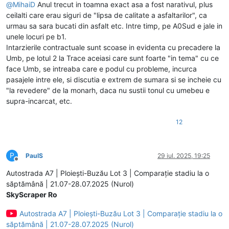
@
MihaiD
Anul trecut in toamna exact asa a fost narativul, plus
ceilalti care erau siguri de "lipsa de calitate a asfaltarilor", ca
urmau sa sara bucati din asfalt etc. Intre timp, pe A0Sud e jale in
unele locuri pe b1.
Intarzierile contractuale sunt scoase in evidenta cu precadere la
Umb, pe lotul 2 la Trace aceiasi care sunt foarte "in tema" cu ce
face Umb, se intreaba care e podul cu probleme, incurca
pasajele intre ele, si discutia e extrem de sumara si se incheie cu
"la revedere" de la monarh, daca nu sustii tonul cu umebeu e
supra-incarcat, etc.
12
P
PaulS
29 iul. 2025, 19:25
Deconectat
Autostrada A7 | Ploiești-Buzău Lot 3 | Comparație stadiu la o
săptămână | 21.07-28.07.2025 (Nurol)
SkyScraper Ro
Autostrada A7 | Ploiești-Buzău Lot 3 | Comparație stadiu la o
săptămână | 21.07-28.07.2025 (Nurol)