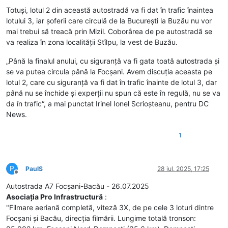
Totuși, lotul 2 din această autostradă va fi dat în trafic înaintea
lotului 3, iar șoferii care circulă de la București la Buzău nu vor
mai trebui să treacă prin Mizil. Coborârea de pe autostradă se
va realiza în zona localității Stîlpu, la vest de Buzău.
„Până la finalul anului, cu siguranță va fi gata toată autostrada și
se va putea circula până la Focșani. Avem discuția aceasta pe
lotul 2, care cu siguranță va fi dat în trafic înainte de lotul 3, dar
până nu se închide și experții nu spun că este în regulă, nu se va
da în trafic“, a mai punctat Irinel Ionel Scrioșteanu, pentru DC
News.
1
P
PaulS
28 iul. 2025, 17:25
Deconectat
Autostrada A7 Focșani-Bacău - 26.07.2025
Asociația Pro Infrastructură
:
"Filmare aeriană completă, viteză 3X, de pe cele 3 loturi dintre
Focșani și Bacău, direcția filmării. Lungime totală tronson: