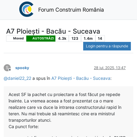
Forum Construim România
A7 Ploiești - Bacău - Suceava
4.3k
123
1.4m
14
Moved
AUTOSTRĂZI
Login pentru a răspunde
S
spooky
28 iul. 2025, 13:47
Deconectat
@
daniel22_22
a spus în
A7 Ploiești - Bacău - Suceava
:
Acest SF la pachet cu proiectare a fost făcut pe repede
înainte. La vremea aceea a fost prezentat ca o mare
realizare care va duce la intrarea constructorului rapid în
teren. Nu mai trebuie să reamintesc cine era ministrul
transporturilor atunci.
Ca punct forte: