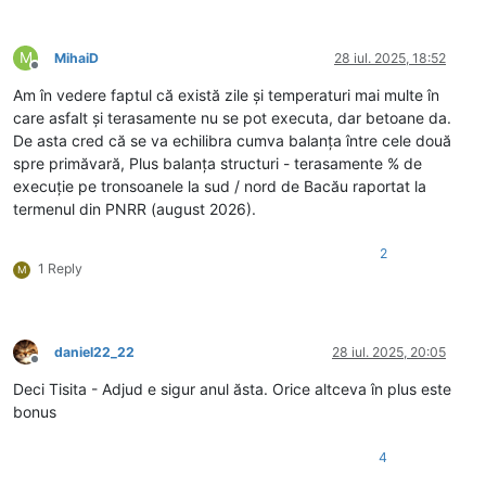
M
MihaiD
28 iul. 2025, 18:52
Deconectat
Am în vedere faptul că există zile și temperaturi mai multe în
care asfalt și terasamente nu se pot executa, dar betoane da.
De asta cred că se va echilibra cumva balanța între cele două
spre primăvară, Plus balanța structuri - terasamente % de
execuție pe tronsoanele la sud / nord de Bacău raportat la
termenul din PNRR (august 2026).
2
1 Reply
M
daniel22_22
28 iul. 2025, 20:05
Deconectat
Deci Tisita - Adjud e sigur anul ăsta. Orice altceva în plus este
bonus
4