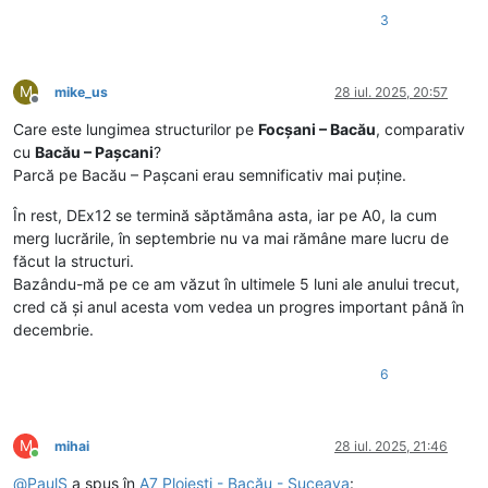
3
M
mike_us
28 iul. 2025, 20:57
Deconectat
Care este lungimea structurilor pe
Focșani – Bacău
, comparativ
cu
Bacău – Pașcani
?
Parcă pe Bacău – Pașcani erau semnificativ mai puține.
În rest, DEx12 se termină săptămâna asta, iar pe A0, la cum
merg lucrările, în septembrie nu va mai rămâne mare lucru de
făcut la structuri.
Bazându-mă pe ce am văzut în ultimele 5 luni ale anului trecut,
cred că și anul acesta vom vedea un progres important până în
decembrie.
6
M
mihai
28 iul. 2025, 21:46
Conectat
@
PaulS
a spus în
A7 Ploiești - Bacău - Suceava
: