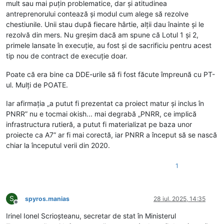
mult sau mai puțin problematice, dar și atitudinea
antreprenorului contează și modul cum alege să rezolve
chestiunile. Unii stau după fiecare hârtie, alții dau înainte și le
rezolvă din mers. Nu greșim dacă am spune că Lotul 1 și 2,
primele lansate în execuție, au fost și de sacrificiu pentru acest
tip nou de contract de execuție doar.
Poate că era bine ca DDE-urile să fi fost făcute împreună cu PT-
ul. Mulți de POATE.
Iar afirmația „a putut fi prezentat ca proiect matur și inclus în
PNRR” nu e tocmai okish... mai degrabă „PNRR, ce implică
infrastructura rutieră, a putut fi materializat pe baza unor
proiecte ca A7” ar fi mai corectă, iar PNRR a început să se nască
chiar la începutul verii din 2020.
1
S
spyros.manias
28 iul. 2025, 14:35
Deconectat
Irinel Ionel Scrioșteanu, secretar de stat în Ministerul