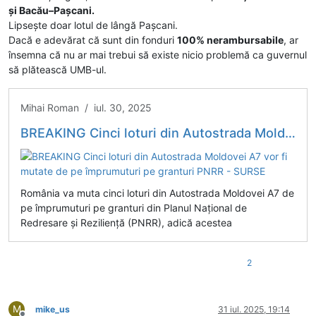
și Bacău–Pașcani.
Lipsește doar lotul de lângă Pașcani.
Dacă e adevărat că sunt din fonduri
100% nerambursabile
, ar
însemna că nu ar mai trebui să existe nicio problemă ca guvernul
să plătească UMB-ul.
Mihai Roman / iul. 30, 2025
BREAKING Cinci loturi din Autostrada Moldovei A7 vor fi mutate de pe împrumuturi pe granturi PNRR - SURSE
România va muta cinci loturi din Autostrada Moldovei A7 de
pe împrumuturi pe granturi din Planul Național de
Redresare și Reziliență (PNRR), adică acestea
2
M
mike_us
31 iul. 2025, 19:14