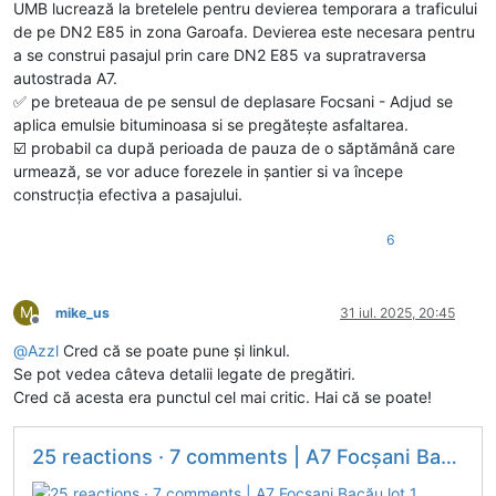
UMB lucrează la bretelele pentru devierea temporara a traficului
de pe DN2 E85 in zona Garoafa. Devierea este necesara pentru
a se construi pasajul prin care DN2 E85 va supratraversa
autostrada A7.
✅️ pe breteaua de pe sensul de deplasare Focsani - Adjud se
aplica emulsie bituminoasa si se pregătește asfaltarea.
☑️ probabil ca după perioada de pauza de o săptămână care
urmează, se vor aduce forezele in șantier si va începe
construcția efectiva a pasajului.
6
M
mike_us
31 iul. 2025, 20:45
Deconectat
@
Azzl
Cred că se poate pune și linkul.
Se pot vedea câteva detalii legate de pregătiri.
Cred că acesta era punctul cel mai critic. Hai că se poate!
25 reactions · 7 comments | A7 Focșani Bacău lot 1. Focșani Nord -...