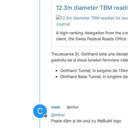
12.3m diameter TBM readies for second 
A high-ranking delegation from the c
client, the Swiss Federal Roads Office
Trecatoarea St. Gotthard este una deosebit
gasindu-se si doua tuneluri feroviare cel
Gotthard Tunnel, in lungime de 15km
Gotthard Base Tunnel, in lungime de 
casio
@mihai
C
@
mihai
Deconectat
Poate dăm și de unul cu WeBuild logo