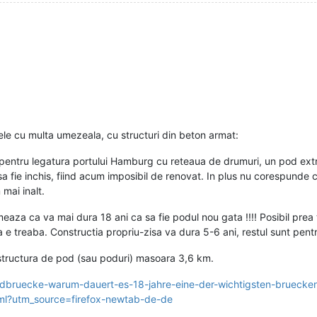
ele cu multa umezeala, cu structuri din beton armat:
al pentru legatura portului Hamburg cu reteaua de drumuri, un pod ext
a fie inchis, fiind acum imposibil de renovat. In plus nu corespunde 
mai inalt.
eaza ca va mai dura 18 ani ca sa fie podul nou gata !!!! Posibil prea 
 e treaba. Constructia propriu-zisa va dura 5-6 ani, restul sunt pentru 
structura de pod (sau poduri) masoara 3,6 km.
dbruecke-warum-dauert-es-18-jahre-eine-der-wichtigsten-bruecke
tm_source=firefox-newtab-de-de