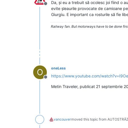
Da, și eu a trebuit să ocolesc joi fiind o au
Deconectat
evite șleaurile provocate de camioane pe
Giurgiu. E important ca rosturile să fie lib
Railway fan. But motorways have to be done firs
oneLess
O
https://www.youtube.com/watch?v=I9Oe
Deconectat
Metin Traveler, publicat 21 septembrie 2
vancouver
moved this topic from AUTOSTRĂZ