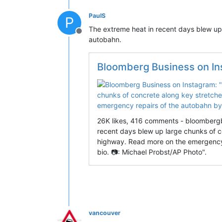
PaulS
P
The extreme heat in recent days blew up
Deconectat
autobahn.
Bloomberg Business on Instagram: "The extreme heat in recent days blew up large chunks of 
26K likes, 416 comments - bloombergb
recent days blew up large chunks of c
highway. Read more on the emergency r
bio. 📷️: Michael Probst/AP Photo".
vancouver