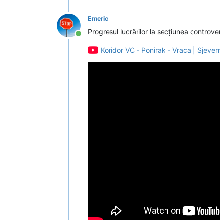
Emeric
Progresul lucrărilor la secțiunea controve
Conectat
Koridor VC - Ponirak - Vraca | Sjevern