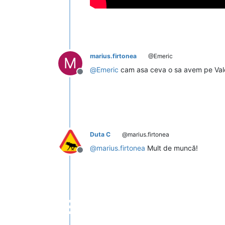
marius.firtonea
@Emeric
M
@
Emeric
cam asa ceva o sa avem pe Valea
Deconectat
Duta C
@marius.firtonea
@
marius.firtonea
Mult de muncă!
Deconectat