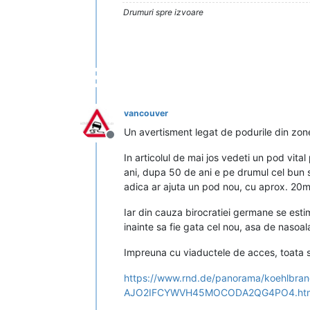
Drumuri spre izvoare
vancouver
Un avertisment legat de podurile din zon
Deconectat
In articolul de mai jos vedeti un pod vit
ani, dupa 50 de ani e pe drumul cel bun s
adica ar ajuta un pod nou, cu aprox. 20m 
Iar din cauza birocratiei germane se estim
inainte sa fie gata cel nou, asa de nasoala
Impreuna cu viaductele de acces, toata 
https://www.rnd.de/panorama/koehlbran
AJO2IFCYWVH45MOCODA2QG4PO4.html?u