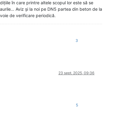
dițiile în care printre altele scopul lor este să se
urile… Aviz și la noi pe DN5 partea din beton de la
evoie de verificare periodică.
3
23 sept. 2025, 09:36
5