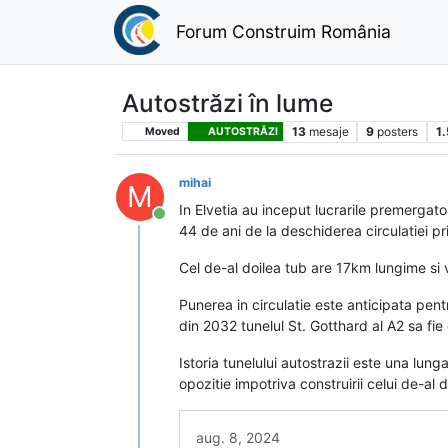
Forum Construim România
Autostrăzi în lume
13
mesaje
9
posters
1
Moved
AUTOSTRĂZI
mihai
M
In Elvetia au inceput lucrarile premergato
Conectat
44 de ani de la deschiderea circulatiei pr
Cel de-al doilea tub are 17km lungime si
Punerea in circulatie este anticipata pent
din 2032 tunelul St. Gotthard al A2 sa fi
Istoria tunelului autostrazii este una lung
opozitie impotriva construirii celui de-al 
aug. 8, 2024