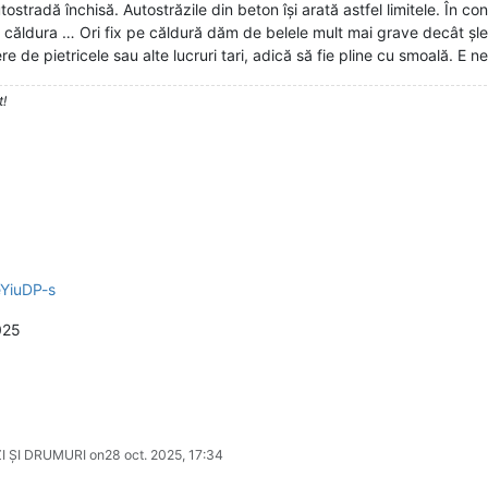
tostradă închisă. Autostrăzile din beton își arată astfel limitele. În con
 căldura … Ori fix pe căldură dăm de belele mult mai grave decât șlea
ere de pietricele sau alte lucruri tari, adică să fie pline cu smoală. E n
t!
YiuDP-s
025
I ȘI DRUMURI on
28 oct. 2025, 17:34