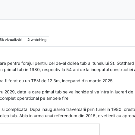
.5k
vizualizări
2
watching
are pentru forajul pentru cel de-al doilea tub al tunelului St. Gotthar
in primul tub in 1980, respectiv la 54 ani de la inceputul constructiei 
 va fi forat cu un TBM de 12.3m, incepand din martie 2025.
ru 2029, data la care primul tub se va inchide si va intra in lucrari d
e complet operational pe ambele fire.
a si complicata. Dupa inaugurarea traversarii prin tunel in 1980, crest
doilea tub. Abia in urma unui referendum din 2016, elvetienii au aproba