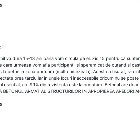
t!
ii:
bil va dura 15-18 ani pana vom circula pe el. Zic 15 pentru ca suntem 
le care urmeaza vom afla participantii si speram cat de curand si cast
a beton in zona portuara (multa umezeala). Acesta a fisurat, s-a infil
tectate prea tarziu iar in unele locuri inaccesebile oricum nu se poate f
ol esential, ca. 99% din rezistenta este la armatura. Betonul are doar 
 LA BETONUL ARMAT AL STRUCTURILOR IN APROPIEREA APELOR! Aka po
t!