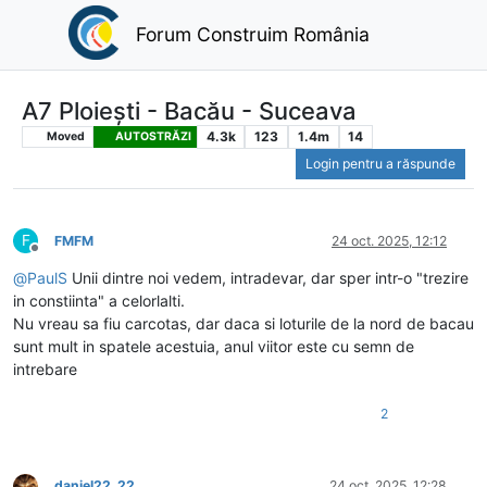
Forum Construim România
A7 Ploiești - Bacău - Suceava
4.3k
123
1.4m
14
Moved
AUTOSTRĂZI
Login pentru a răspunde
F
FMFM
24 oct. 2025, 12:12
Deconectat
@
PaulS
Unii dintre noi vedem, intradevar, dar sper intr-o "trezire
in constiinta" a celorlalti.
Nu vreau sa fiu carcotas, dar daca si loturile de la nord de bacau
sunt mult in spatele acestuia, anul viitor este cu semn de
intrebare
2
daniel22_22
24 oct. 2025, 12:28