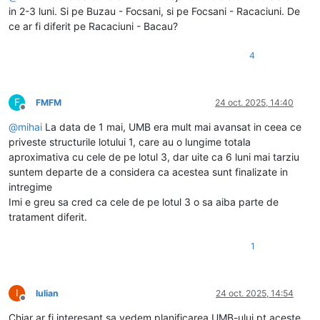
in 2-3 luni. Si pe Buzau - Focsani, si pe Focsani - Racaciuni. De
ce ar fi diferit pe Racaciuni - Bacau?
4
F
FMFM
24 oct. 2025, 14:40
Deconectat
@
mihai
La data de 1 mai, UMB era mult mai avansat in ceea ce
priveste structurile lotului 1, care au o lungime totala
aproximativa cu cele de pe lotul 3, dar uite ca 6 luni mai tarziu
suntem departe de a considera ca acestea sunt finalizate in
intregime
Imi e greu sa cred ca cele de pe lotul 3 o sa aiba parte de
tratament diferit.
1
I
Iulian
24 oct. 2025, 14:54
Deconectat
Chiar ar fi interesant sa vedem planificarea UMB-ului pt aceste