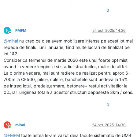
3
F
FMFM
24 oct. 2025, 14:26
Deconectat
@
mihai
nu cred ca o sa avem mobilizare intensa pe acest lot mai
repede de finalul lunii Ianuarie, fiind multe lucrari de finalizat pe
lot 1&2.
Consider ca termenul de martie 2026 este unul foarte optimist
avand in vedere lungimile si stadiul structurilor, multe de altfel.
La o prima vedere, mai sunt radiere de realizat pentru aprox 6-
700m la CF500, pilele, culeile, banchetele sunt undeva la 15%
pe intreg lotul, predale,armare, betonare+ restul activitatilor la
0%, iar lungimea totala a acestor structuri depaseste 3km / sens.
0
M
mihai
24 oct. 2025, 14:30
Conectat
@
FMFM
toate astea le-am vazut deja facute sistematic de UMB