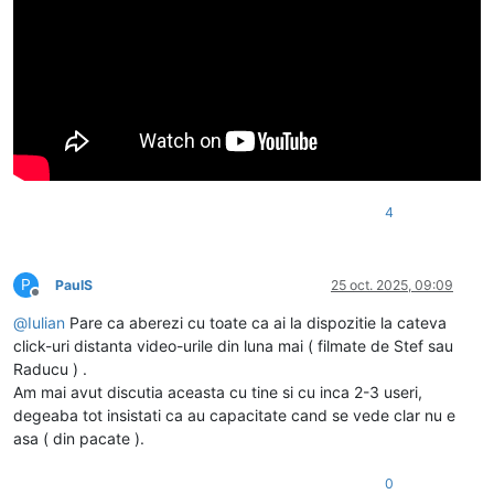
4
P
PaulS
25 oct. 2025, 09:09
Deconectat
@
Iulian
Pare ca aberezi cu toate ca ai la dispozitie la cateva
click-uri distanta video-urile din luna mai ( filmate de Stef sau
Raducu ) .
Am mai avut discutia aceasta cu tine si cu inca 2-3 useri,
degeaba tot insistati ca au capacitate cand se vede clar nu e
asa ( din pacate ).
0