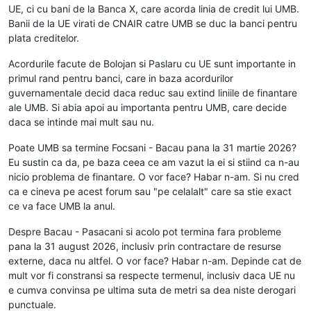
UE, ci cu bani de la Banca X, care acorda linia de credit lui UMB.
Banii de la UE virati de CNAIR catre UMB se duc la banci pentru
plata creditelor.
Acordurile facute de Bolojan si Paslaru cu UE sunt importante in
primul rand pentru banci, care in baza acordurilor
guvernamentale decid daca reduc sau extind liniile de finantare
ale UMB. Si abia apoi au importanta pentru UMB, care decide
daca se intinde mai mult sau nu.
Poate UMB sa termine Focsani - Bacau pana la 31 martie 2026?
Eu sustin ca da, pe baza ceea ce am vazut la ei si stiind ca n-au
nicio problema de finantare. O vor face? Habar n-am. Si nu cred
ca e cineva pe acest forum sau "pe celalalt" care sa stie exact
ce va face UMB la anul.
Despre Bacau - Pasacani si acolo pot termina fara probleme
pana la 31 august 2026, inclusiv prin contractare de resurse
externe, daca nu altfel. O vor face? Habar n-am. Depinde cat de
mult vor fi constransi sa respecte termenul, inclusiv daca UE nu
e cumva convinsa pe ultima suta de metri sa dea niste derogari
punctuale.