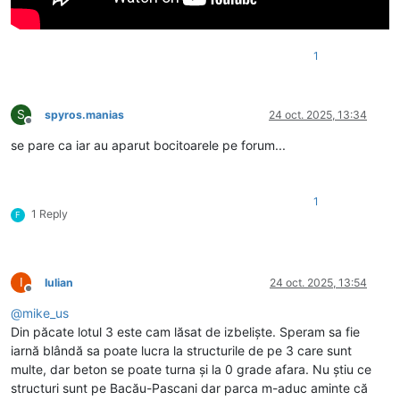
1
S
spyros.manias
24 oct. 2025, 13:34
Deconectat
se pare ca iar au aparut bocitoarele pe forum...
1
1 Reply
F
I
Iulian
24 oct. 2025, 13:54
Deconectat
@
mike_us
Din păcate lotul 3 este cam lăsat de izbeliște. Speram sa fie
iarnă blândă sa poate lucra la structurile de pe 3 care sunt
multe, dar beton se poate turna și la 0 grade afara. Nu știu ce
structuri sunt pe Bacău-Pascani dar parca m-aduc aminte că