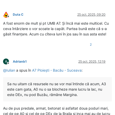
Duta C
25 oct. 2025, 09:20
Deconectat
A fost enorm de mult și pt UMB A7. Și încă mai este multicel. Cu
ceva întârziere o vor scoate la capăt. Partea bună este că s-a
găsit finanțare. Acum cu cîteva luni în jos sau în sus asta este!
2
A
Adrianb1
25 oct. 2025, 12:19
Deconectat
@
Iulian
a spus în
A7 Ploiești - Bacău - Suceava
:
Sa nu uitam că resursele nu se vor mai întinde că acum, A3
este cam gata, A0 nu o sa blocheze mare lucru la lac, nu
este DEx, nu pod Buzău, rămâne Margina.
Au de pus predale, armat, betonat si asfaltat doua poduri mari,
cel de pe A0 si cel de pe DEx de la Braila si inca mai au de lucru