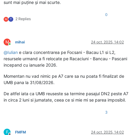
sunt mai puține și mai scurte.
0
2 Replies
M
T
M
mihai
24 oct. 2025, 14:02
Conectat
@
Iulian
e clara concentrarea pe Focsani - Bacau L1 si L2,
resursele urmand a fi relocate pe Racaciuni - Bancau - Pascani
incepand cu ianuarie 2026.
Momentan nu vad nimic pe A7 care sa nu poata fi finalizat de
UMB pana la 31/08/2026.
De altfel iata ca UMB reuseste sa termine pasajul DN2 peste A7
in circa 2 luni si jumatate, ceea ce si mie mi se parea imposibil.
3
F
FMFM
24 oct. 2025, 14:02