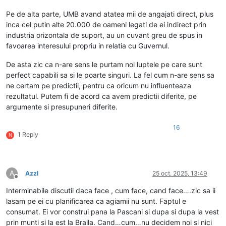
Pe de alta parte, UMB avand atatea mii de angajati direct, plus
inca cel putin alte 20.000 de oameni legati de ei indirect prin
industria orizontala de suport, au un cuvant greu de spus in
favoarea interesului propriu in relatia cu Guvernul.
De asta zic ca n-are sens le purtam noi luptele pe care sunt
perfect capabili sa si le poarte singuri. La fel cum n-are sens sa
ne certam pe predictii, pentru ca oricum nu influenteaza
rezultatul. Putem fi de acord ca avem predictii diferite, pe
argumente si presupuneri diferite.
16
1 Reply
N
A
Azzl
25 oct. 2025, 13:49
Deconectat
Interminabile discutii daca face , cum face, cand face….zic sa ii
lasam pe ei cu planificarea ca agiamii nu sunt. Faptul e
consumat. Ei vor construi pana la Pascani si dupa si dupa la vest
prin munti si la est la Braila. Cand…cum…nu decidem noi si nici