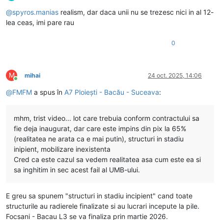
Deconectat
@
spyros.manias
realism, dar daca unii nu se trezesc nici in al 12-
lea ceas, imi pare rau
0
M
mihai
24 oct. 2025, 14:06
Conectat
@
FMFM
a spus în
A7 Ploiești - Bacău - Suceava
:
mhm, trist video... lot care trebuia conform contractului sa
fie deja inaugurat, dar care este impins din pix la 65%
(realitatea ne arata ca e mai putin), structuri in stadiu
inipient, mobilizare inexistenta
Cred ca este cazul sa vedem realitatea asa cum este ea si
sa inghitim in sec acest fail al UMB-ului.
E greu sa spunem "structuri in stadiu incipient" cand toate
structurile au radierele finalizate si au lucrari incepute la pile.
Focsani - Bacau L3 se va finaliza prin martie 2026.