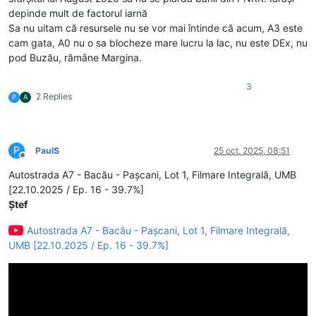
depinde mult de factorul iarnă
Sa nu uitam că resursele nu se vor mai întinde că acum, A3 este
cam gata, A0 nu o sa blocheze mare lucru la lac, nu este DEx, nu
pod Buzău, rămâne Margina.
3
2 Replies
P
A
P
PaulS
25 oct. 2025, 08:51
Deconectat
Autostrada A7 - Bacău - Pașcani, Lot 1, Filmare Integrală, UMB
[22.10.2025 / Ep. 16 - 39.7%]
Ștef
Autostrada A7 - Bacău - Pașcani, Lot 1, Filmare Integrală,
UMB [22.10.2025 / Ep. 16 - 39.7%]