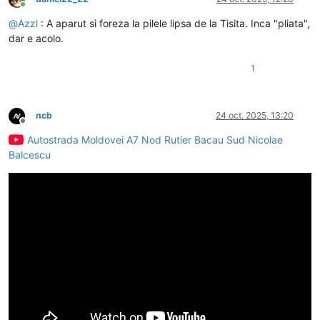
Conectat
@
Azzl
: A aparut si foreza la pilele lipsa de la Tisita. Inca "pliata",
dar e acolo.
1
ncb
24 oct. 2025, 13:20
Deconectat
Autostrada Moldovei A7 Nod Rutier Bacau Sud Nicolae
Balcescu