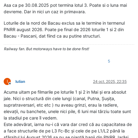
Asa ca pe 30.08.2025 pot termina lotul 3. Poate si o luna mai
devreme. Dar in nici un caz in primavara.
Loturile de la nord de Bacau exclus sa le termine in termenul
PNRR august 2026. Poate pe final de 2026 loturile 1 si 2 din
Bacau - Pascani, dat fiind ca au putine structuri.
Railway fan. But motorways have to be done first!
5
I
Iulian
24 oct. 2025, 22:35
Deconectat
Acuma uitam pe filmarile pe loturile 1 și 2 in Mai și era absolut
jale. Nici o structură din cele lungi (canal, Putna, Șușița,
supratraversari, etc etc ) nu aveau grinzi, erau la radiere,
elevații, nu banchete, unele nici pile, 6 luni mai târziu toate sunt
la stadiul pe care îl vedem.
Este adevărat, iarna nu-i că vara dar cred că au capacitatea de
a face structurile de pe L3 Fc-Bc și cele de pe L1/L2 până la
sfârșitul lui August 2026 sa nu se piardă banii din PNRR. Iarăși