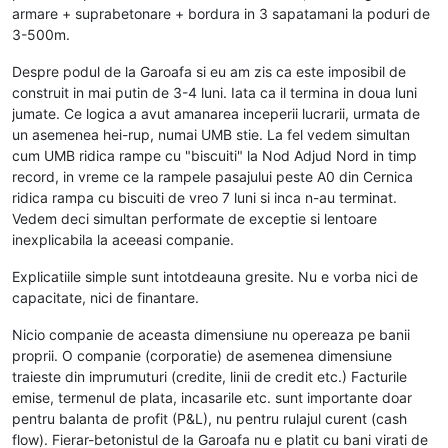
armare + suprabetonare + bordura in 3 sapatamani la poduri de
3-500m.
Despre podul de la Garoafa si eu am zis ca este imposibil de
construit in mai putin de 3-4 luni. Iata ca il termina in doua luni
jumate. Ce logica a avut amanarea inceperii lucrarii, urmata de
un asemenea hei-rup, numai UMB stie. La fel vedem simultan
cum UMB ridica rampe cu "biscuiti" la Nod Adjud Nord in timp
record, in vreme ce la rampele pasajului peste A0 din Cernica
ridica rampa cu biscuiti de vreo 7 luni si inca n-au terminat.
Vedem deci simultan performate de exceptie si lentoare
inexplicabila la aceeasi companie.
Explicatiile simple sunt intotdeauna gresite. Nu e vorba nici de
capacitate, nici de finantare.
Nicio companie de aceasta dimensiune nu opereaza pe banii
proprii. O companie (corporatie) de asemenea dimensiune
traieste din imprumuturi (credite, linii de credit etc.) Facturile
emise, termenul de plata, incasarile etc. sunt importante doar
pentru balanta de profit (P&L), nu pentru rulajul curent (cash
flow). Fierar-betonistul de la Garoafa nu e platit cu bani virati de