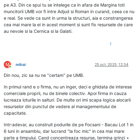
pe A3. Din ce spui tu se intelege ca in afara de Margina toti
muncitorii UMB vor fi intre Adjud si Roman in curand, ceea ce nu
e real. Se vede ca sunt in urma la structuri, aia e constrangerea
cea mai mare la ei in acest moment si sunt fix resursele de care
au nevoie si la Cernica si la Galati.
1
M
mihai
25 oct. 2025, 12:34
Conectat
Din nou, zic sa nu ne "certam" pe UMB.
In primul rand e o firma, nu un inger, deci e ghidata de interese
comerciale proprii, nu de binele colectiv. Apoi firma in cauza
lucreaza loturile in salturi. De multe ori imi scapa logica alocarii
resurselor din punctul de vedere al managementului de
capacitate.
Intr-adevar, au construit podurile de pe Focsani - Bacau Lot 1 in
6 luni in ansamblu, dar lucrand "la foc mic" in cea mai mare
parte a timpului. Cand concentreaza resurse, termina grinzi +