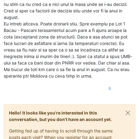
nu stim ca nu cred ca e nici unul la masa unde se i-au decizii.
Cred si sper ca factorii de decizie stiu unde vor fi la anul in
august.
Eu intreb altceva. Poate dronarii stiu. Spre exemplu pe Lot 1
Bacau - Pascani terasamentul acum pare a fi ajuns aroape la
cota (exceptand zona de structuri). Daca e asa atunci se pot
face lucrari de asfaltare si iarna (la temperaturi corecte). Eu
vreau sa fiu naiv si sa sper ca o sa se incadreza ca altfel se
inegreste inima si murim de tineri :). Sper ca statul a spus UMB-
ului sa faca ca bani doar din PNRR vor vedea. Dar chiar si asa.
Ma bucur de toti km care o sa fie la anul in august. Ca nu erau
sperante ptr Moldova cu ceva timp in urma.
5
Hello! It looks like you're interested in this
conversation, but you don't have an account yet.
Getting fed up of having to scroll through the same
posts each visit? When you register for an account,