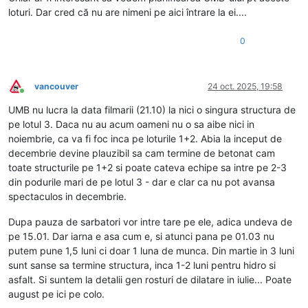
loturi. Dar cred că nu are nimeni pe aici întrare la ei....
0
vancouver
24 oct. 2025, 19:58
Conectat
UMB nu lucra la data filmarii (21.10) la nici o singura structura de
pe lotul 3. Daca nu au acum oameni nu o sa aibe nici in
noiembrie, ca va fi foc inca pe loturile 1+2. Abia la inceput de
decembrie devine plauzibil sa cam termine de betonat cam
toate structurile pe 1+2 si poate cateva echipe sa intre pe 2-3
din podurile mari de pe lotul 3 - dar e clar ca nu pot avansa
spectaculos in decembrie.
Dupa pauza de sarbatori vor intre tare pe ele, adica undeva de
pe 15.01. Dar iarna e asa cum e, si atunci pana pe 01.03 nu
putem pune 1,5 luni ci doar 1 luna de munca. Din martie in 3 luni
sunt sanse sa termine structura, inca 1-2 luni pentru hidro si
asfalt. Si suntem la detalii gen rosturi de dilatare in iulie... Poate
august pe ici pe colo.