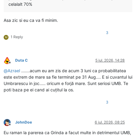
celalalt 70%
Asa zic si eu ca va fi minim.
3
1 Reply
M
Duta C
5 iul. 2026, 14:28
Deconectat
@
Azrael
.......acum eu am zis de acum 3 luni ca probabilitatea
este extrem de mare sa fie terminat pe 31 Aug.... E si cuvantul lui
Umbrarescu in joc..... oricum e forjă mare. Sunt seriosi UMB. Te
poti baza pe ei cand ai cuțitul la os.
3
JohnDoe
6 iul. 2026, 08:25
Deconectat
Eu raman la parerea ca Grinda a facut multe in detrimentul UMB,