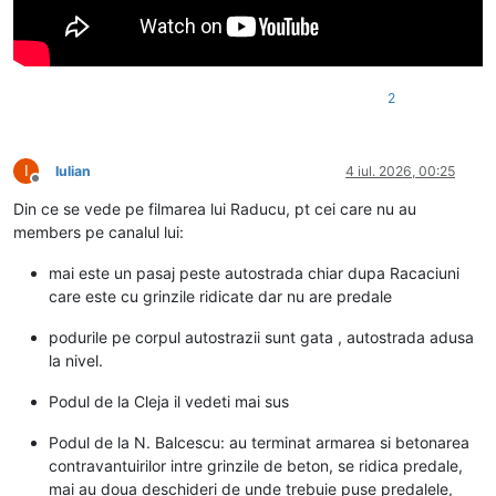
2
I
Iulian
4 iul. 2026, 00:25
Deconectat
Din ce se vede pe filmarea lui Raducu, pt cei care nu au
members pe canalul lui:
mai este un pasaj peste autostrada chiar dupa Racaciuni
care este cu grinzile ridicate dar nu are predale
podurile pe corpul autostrazii sunt gata , autostrada adusa
la nivel.
Podul de la Cleja il vedeti mai sus
Podul de la N. Balcescu: au terminat armarea si betonarea
contravantuirilor intre grinzile de beton, se ridica predale,
mai au doua deschideri de unde trebuie puse predalele,