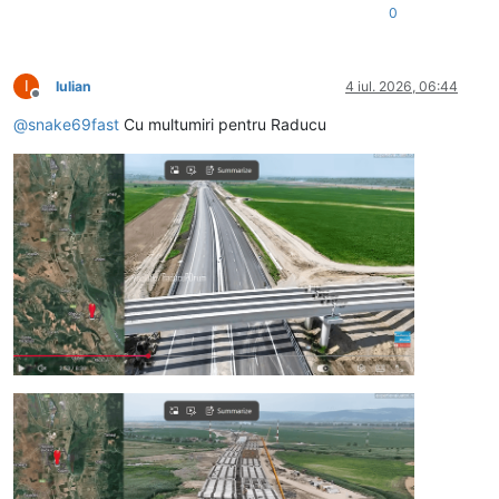
0
I
Iulian
4 iul. 2026, 06:44
Deconectat
@
snake69fast
Cu multumiri pentru Raducu