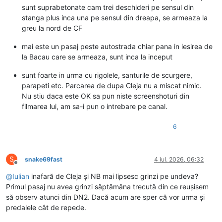
sunt suprabetonate cam trei deschideri pe sensul din
stanga plus inca una pe sensul din dreapa, se armeaza la
greu la nord de CF
mai este un pasaj peste autostrada chiar pana in iesirea de
la Bacau care se armeaza, sunt inca la inceput
sunt foarte in urma cu rigolele, santurile de scurgere,
parapeti etc. Parcarea de dupa Cleja nu a miscat nimic.
Nu stiu daca este OK sa pun niste screenshoturi din
filmarea lui, am sa-i pun o intrebare pe canal.
6
S
snake69fast
4 iul. 2026, 06:32
Deconectat
@
Iulian
inafară de Cleja și NB mai lipsesc grinzi pe undeva?
Primul pasaj nu avea grinzi săptămâna trecută din ce reușisem
să observ atunci din DN2. Dacă acum are sper că vor urma și
predalele cât de repede.