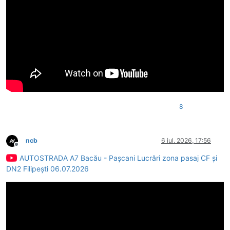
8
ncb
6 iul. 2026, 17:56
Deconectat
AUTOSTRADA A7 Bacău - Pașcani Lucrări zona pasaj CF și
DN2 Filipești 06.07.2026