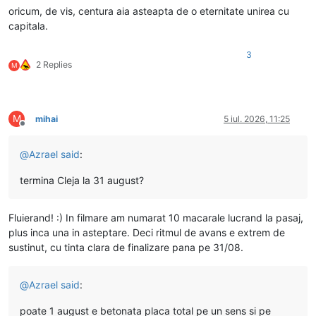
oricum, de vis, centura aia asteapta de o eternitate unirea cu
capitala.
3
2 Replies
M
M
mihai
5 iul. 2026, 11:25
Deconectat
@
Azrael
said
:
termina Cleja la 31 august?
Fluierand! :) In filmare am numarat 10 macarale lucrand la pasaj,
plus inca una in asteptare. Deci ritmul de avans e extrem de
sustinut, cu tinta clara de finalizare pana pe 31/08.
@
Azrael
said
:
poate 1 august e betonata placa total pe un sens si pe