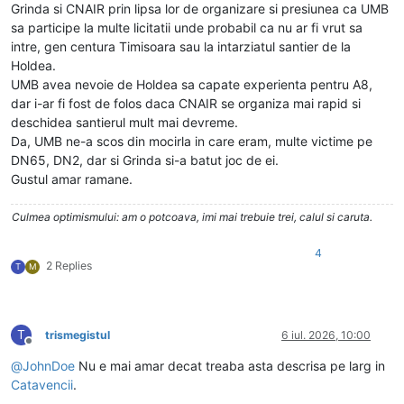
Grinda si CNAIR prin lipsa lor de organizare si presiunea ca UMB
sa participe la multe licitatii unde probabil ca nu ar fi vrut sa
intre, gen centura Timisoara sau la intarziatul santier de la
Holdea.
UMB avea nevoie de Holdea sa capate experienta pentru A8,
dar i-ar fi fost de folos daca CNAIR se organiza mai rapid si
deschidea santierul mult mai devreme.
Da, UMB ne-a scos din mocirla in care eram, multe victime pe
DN65, DN2, dar si Grinda si-a batut joc de ei.
Gustul amar ramane.
Culmea optimismului: am o potcoava, imi mai trebuie trei, calul si caruta.
4
2 Replies
T
M
T
trismegistul
6 iul. 2026, 10:00
Deconectat
@
JohnDoe
Nu e mai amar decat treaba asta descrisa pe larg in
Catavencii
.