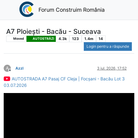
Forum Construim România
A7 Ploiești - Bacău - Suceava
4.3k
123
1.4m
14
Moved
AUTOSTRĂZI
Login pentru a răspunde
A
Azzl
3 iul. 2026, 17:52
Deconectat
AUTOSTRADA A7 Pasaj CF Cleja | Focșani - Bacău Lot 3
03.07.2026