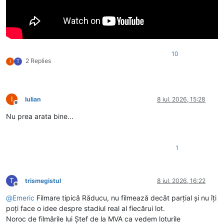
10
2 Replies
I
T
I
Iulian
8 iul. 2026, 15:28
Deconectat
Nu prea arata bine...
1
T
trismegistul
8 iul. 2026, 16:22
Deconectat
@
Emeric
Filmare tipică Răducu, nu filmează decât parțial și nu îți
poți face o idee despre stadiul real al fiecărui lot.
Noroc de filmările lui Ștef de la MVA ca vedem loturile