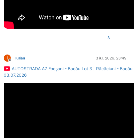
8
I
Iulian
3 iul. 2026, 23:49
Deconectat
AUTOSTRADA A7 Focșani - Bacău Lot 3 | Răcăciuni - Bacău
03.07.2026