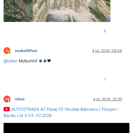
9
S
snake69fast
4 iul. 2026, 08:08
Deconectat
@
Iulian
Mulțumiri! 🍀🎩♥️
1
M
mihai
4 iul. 2026, 20:55
Deconectat
AUTOSTRADA A7 Pasaj CF Nicolae Bălcescu | Focșani -
Bacău Lot 3 03. 07.2026