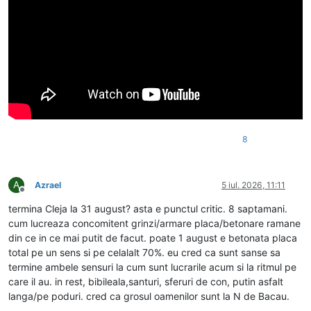
8
A
Azrael
5 iul. 2026, 11:11
Deconectat
termina Cleja la 31 august? asta e punctul critic. 8 saptamani.
cum lucreaza concomitent grinzi/armare placa/betonare ramane
din ce in ce mai putit de facut. poate 1 august e betonata placa
total pe un sens si pe celalalt 70%. eu cred ca sunt sanse sa
termine ambele sensuri la cum sunt lucrarile acum si la ritmul pe
care il au. in rest, bibileala,santuri, sferuri de con, putin asfalt
langa/pe poduri. cred ca grosul oamenilor sunt la N de Bacau.