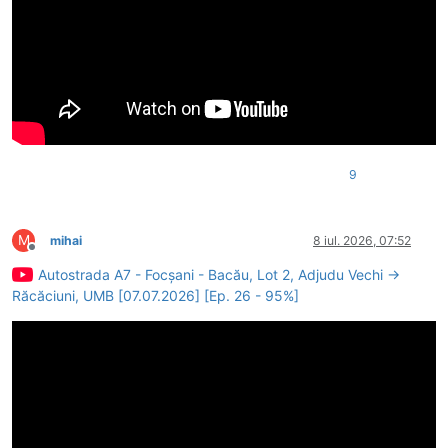
9
M
mihai
8 iul. 2026, 07:52
Deconectat
Autostrada A7 - Focșani - Bacău, Lot 2, Adjudu Vechi →
Răcăciuni, UMB [07.07.2026] [Ep. 26 - 95%]