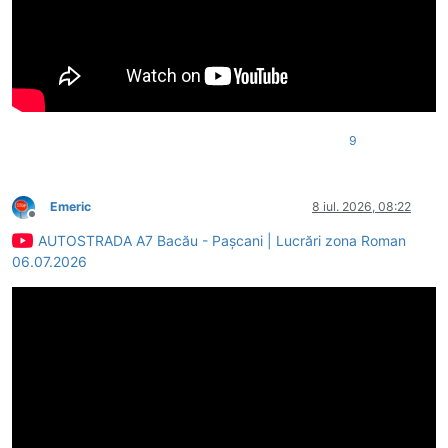
9
Emeric
8 iul. 2026, 08:22
Deconectat
AUTOSTRADA A7 Bacău - Pașcani | Lucrări zona Roman
06.07.2026