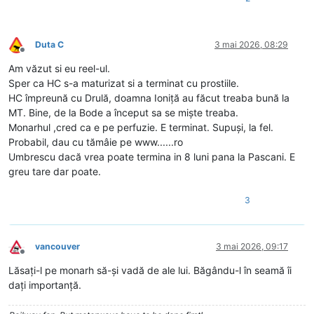
Duta C
3 mai 2026, 08:29
Deconectat
Am văzut si eu reel-ul.
Sper ca HC s-a maturizat si a terminat cu prostiile.
HC împreună cu Drulă, doamna Ioniță au făcut treaba bună la
MT. Bine, de la Bode a început sa se miște treaba.
Monarhul ,cred ca e pe perfuzie. E terminat. Supuși, la fel.
Probabil, dau cu tămâie pe www......ro
Umbrescu dacă vrea poate termina in 8 luni pana la Pascani. E
greu tare dar poate.
3
vancouver
3 mai 2026, 09:17
Deconectat
Lăsați-l pe monarh să-și vadă de ale lui. Băgându-l în seamă îi
dați importanță.