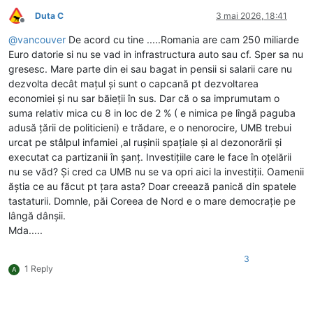
Duta C
3 mai 2026, 18:41
Deconectat
@
vancouver
De acord cu tine .....Romania are cam 250 miliarde
Euro datorie si nu se vad in infrastructura auto sau cf. Sper sa nu
gresesc. Mare parte din ei sau bagat in pensii si salarii care nu
dezvolta decât mațul și sunt o capcană pt dezvoltarea
economiei și nu sar băieții în sus. Dar că o sa imprumutam o
suma relativ mica cu 8 in loc de 2 % ( e nimica pe lîngă paguba
adusă țării de politicieni) e trădare, e o nenorocire, UMB trebui
urcat pe stâlpul infamiei ,al rușinii spațiale și al dezonorării și
executat ca partizanii în șanț. Investițiile care le face în oțelării
nu se văd? Și cred ca UMB nu se va opri aici la investiții. Oamenii
ăștia ce au făcut pt țara asta? Doar creează panică din spatele
tastaturii. Domnle, păi Coreea de Nord e o mare democrație pe
lângă dânșii.
Mda.....
3
1 Reply
A