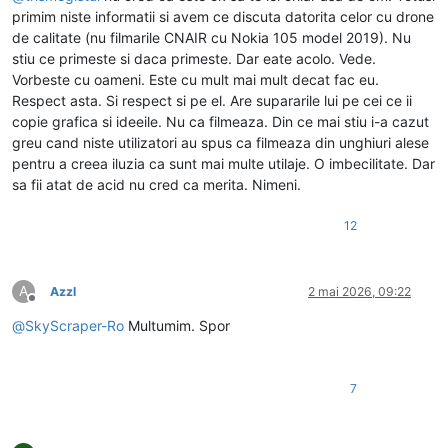
primim niste informatii si avem ce discuta datorita celor cu drone
de calitate (nu filmarile CNAIR cu Nokia 105 model 2019). Nu
stiu ce primeste si daca primeste. Dar eate acolo. Vede.
Vorbeste cu oameni. Este cu mult mai mult decat fac eu.
Respect asta. Si respect si pe el. Are supararile lui pe cei ce ii
copie grafica si ideeile. Nu ca filmeaza. Din ce mai stiu i-a cazut
greu cand niste utilizatori au spus ca filmeaza din unghiuri alese
pentru a creea iluzia ca sunt mai multe utilaje. O imbecilitate. Dar
sa fii atat de acid nu cred ca merita. Nimeni.
12
A
Azzl
2 mai 2026, 09:22
Deconectat
@
SkyScraper-Ro
Multumim. Spor
7