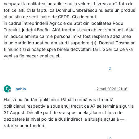
neaparat la calitatea lucrarilor sau la volum . Livreaza x2 fata de
toti ceilalti. Ci la faptul ca Domnul Umbrarescu nu este un produs
al nu stiu ce scoli inalte de CFDP. Ci a inceput
în cadrul Întreprinderii Agricole de Stat din localitatea Podu
Turcului, județul Bacău. AKA tractorist cum abject spun unii. Asta
imi aduce aminte ca mie personal mi-a fost respinsa adeziunea
la un partid intrucat nu am studii superiore :))). Domnul Cosma ar
fi muncit zi si noapte spre binele dezvoltarii tarii. Sper ca ce v-a
veni sa fie macar egal cu el.
2
P
pablo
2 mai 2026, 21:16
Deconectat
Hai să nu lăudăm politicieni. Până la urmă vara trecută
politicianul respectiv a spus anul trecut ca A7 se termina sigur la
31 August. Din alte partide s-a spus același lucru. Lipsa de
dezbatere la nivel politic a dus indirect la situația actuală —
ratarea unor fonduri.
2