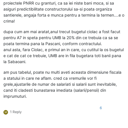
proiectele PNRR cu granturi, ca sa iei niste bani moca, si sa
asiguri predictibilitate constructorului sa-si poata organiza
santierele, angaja forta e munca pentru a termina la termen....e o
crima!
dupa cum am mai aratat,anul trecut bugetul ciolac a fost facut
pentru A7 in speta pentru UMB la 20% din ce trebuia ca sa se
poata termina pana la Pascani, conform contractului.
anul asta, fara Ciolac, e primul an in care, cu cutitul la os bugetul
e cat de cat ce trebuie, UMB are in fila bugetara toti banii pana
la Sabaoani.
am pus tabelul, poate nu multi aveti aceasta dimensiune fiscala
a statului in care ne aflam. cred ca vremurile vor fi
grele,ajustarile de numar de salariati si salarii sunt inevitabile,
cand iti cladesti bunastarea imediata (salarii/pensii) din
imprumuturi.
6
1 Reply
M