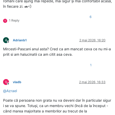
români care ajung mai repede, mai sigur și mai confortabil acasă,
în fiecare zi. 🚗💨
6
1 Reply
V
A
Adrianb1
2 mai 2026, 16:20
Deconectat
Mircesti-Pascani anul asta? Cred ca am mancat ceva ce nu mi-a
priit si am halucinatii ca am citit asa ceva.
1
V
vladb
2 mai 2026, 16:33
Deconectat
@
Azrael
Poate că persoana non grata nu va deveni dar în particular sigur
i se va spune. Totuși, ca un membru vechi (încă de la început -
când marea majoritate a membrilor au trecut de la