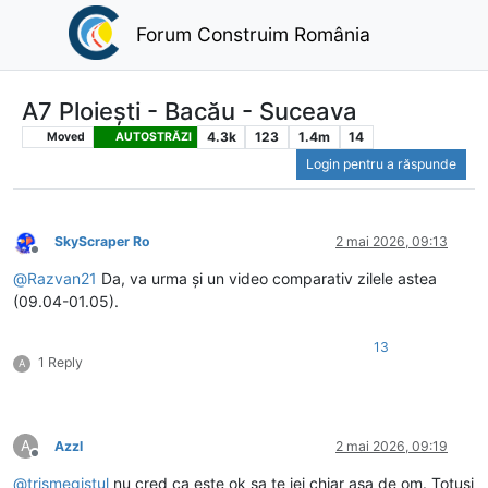
Forum Construim România
A7 Ploiești - Bacău - Suceava
4.3k
123
1.4m
14
Moved
AUTOSTRĂZI
Login pentru a răspunde
SkyScraper Ro
2 mai 2026, 09:13
Deconectat
@
Razvan21
Da, va urma și un video comparativ zilele astea
(09.04-01.05).
13
1 Reply
A
A
Azzl
2 mai 2026, 09:19
Deconectat
@
trismegistul
nu cred ca este ok sa te iei chiar asa de om. Totusi