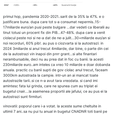
primul hop, pandemia 2020-2021..sarit de la 35% la 47%. e o
justificare buna. dupa care tot s-a consumat nepermis..15-
17miliarde euro/an pusi peste bulgare ...dar vedeti ca liberalii au
tinut totusi un procent fix din PIB...47-48%. dupa care a venit
ciolacul peste noi si ne-a dat de ne-a julit...30+miliarde euo/an si
noi recorduri, 60% pib!. au pus o ciozvarta si la autostrazi: in
2024 3miliarde si anul trecut 4miliarde, dar bine, o parte din cei
de la autostrazi vin inapoi din pnrr grant...si alte finantari
nerambursabile, deci nu au prea dat in foc cu banii. la acesti
230miliarde euro..am inteles ca vreo 10 miliarde e doar dobanda
anuala. practic cu banii supti de gov ciolac anul trecut, faceam
3000km autostrada la campie. intr-un an ai mancat toate
autostrazile tarii..si ce n-a avut tara vreodata. si cand imi
amintesc fata lui grinda, care ne spunea cum au triplat ei
bugetul cnair....la asemenea proportii ale jafului, ce au pus ei la
autostrazi sunt firmituri.
vinovatii: poporul care i-a votat. la aceste sume cheltuite in
ultimii 7 ani..sa nu pui tu anual in bugetul CNADNR toti banii pe