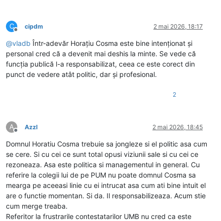
C
cipdm
2 mai 2026, 18:17
Deconectat
@
vladb
Într-adevăr Horațiu Cosma este bine intenționat și
personal cred că a devenit mai deshis la minte. Se vede că
funcția publică l-a responsabilizat, ceea ce este corect din
punct de vedere atât politic, dar și profesional.
2
A
Azzl
2 mai 2026, 18:45
Deconectat
Domnul Horatiu Cosma trebuie sa jongleze si el politic asa cum
se cere. Si cu cei ce sunt total opusi viziunii sale si cu cei ce
rezoneaza. Asa este politica si managementul in general. Cu
referire la colegii lui de pe PUM nu poate domnul Cosma sa
mearga pe aceeasi linie cu ei intrucat asa cum ati bine intuit el
are o functie momentan. Si da. Il responsabilizeaza. Acum stie
cum merge treaba.
Referitor la frustrarile contestatarilor UMB nu cred ca este