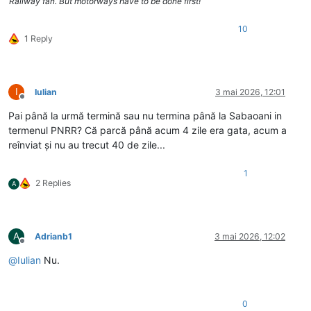
Railway fan. But motorways have to be done first!
10
1 Reply
I
Iulian
3 mai 2026, 12:01
Deconectat
Pai până la urmă termină sau nu termina până la Sabaoani in
termenul PNRR? Că parcă până acum 4 zile era gata, acum a
reînviat și nu au trecut 40 de zile...
1
2 Replies
A
A
Adrianb1
3 mai 2026, 12:02
Deconectat
@
Iulian
Nu.
0