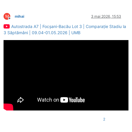
M
mihai
3 mai 2026, 15:53
Deconectat
Autostrada A7 | Focșani-Bacău Lot 3 | Comparație Stadiu la
3 Săptămâni | 09.04-01.05.2026 | UMB
2