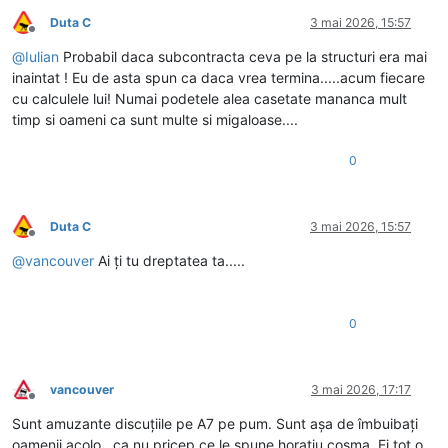
Duta C
3 mai 2026, 15:57
Deconectat
@
Iulian
Probabil daca subcontracta ceva pe la structuri era mai
inaintat ! Eu de asta spun ca daca vrea termina.....acum fiecare
cu calculele lui! Numai podetele alea casetate mananca mult
timp si oameni ca sunt multe si migaloase....
0
Duta C
3 mai 2026, 15:57
Deconectat
@
vancouver
Ai ți tu dreptatea ta.....
0
vancouver
3 mai 2026, 17:17
Deconectat
Sunt amuzante discuțiile pe A7 pe pum. Sunt așa de îmbuibați
oamenii acolo , ca nu pricep ce le spune horațiu cosma. Ei tot o