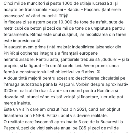
Cinci mii de muncitori și peste 1000 de utilaje lucrează zi și
noapte pe tronsoanele Focșani – Bacău – Pașcani. Șantierele
avansează văzând cu ochii. 👷‍♂️🚧
În fiecare zi se aștern peste 10.000 de tone de asfalt, sute de
metri cubi de beton și zeci de mii de tone de umplutură pentru
terasamente. Ritmul este unul susținut, iar mobilizarea din teren
este impresionantă.
În august avem prima țintă majoră: îndeplinirea jaloanelor din
PNRR și obținerea integrală a finanțării europene
nerambursabile. Pentru asta, șantierele trebuie să „duduie” – și la
propriu, și la figurat – în următoarele luni. Avem promisiunea
fermă a constructorului că obiectivul va fi atins. 🎯
A doua țintă majoră pentru acest an: deschiderea circulației pe
întreaga autostradă până la Pașcani. Vorbim despre aproximativ
320km realizați în doar 4 ani – un record pentru România și
dovada că, atunci când există voință și finanțare, lucrurile pot
merge înainte.
Este un vis în care am crezut încă din 2021, când am obținut
finanțarea prin PNRR. Astăzi, acel vis devine realitate.
O realitate care înseamnă aproximativ 3 ore de la București la
Pașcani, zeci de vieți salvate anual pe E85 și zeci de mii de