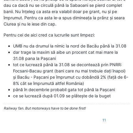
dau ca dacă nu se circulă până la Sabaoani se pierd complet
banii. Nu înțeleg ca asta era valabil doar pe grant, nu și pe
împrumut. Pentru ca asta le-a spus dimineața la prânz și seara
Ciurea și nu le iese din cap.
Pentru cei de aici cred ca lucrurile sunt limpezi:
UMB nu da drumul la nimic la nord de Bacău până la 31.08
dar trage la maxim să aibe un procent cat mai mare la
31.08 pana la Pașcani
tot ce lucrează până la 31.08 se decontează prin PNRR:
Focsani-Bacau grant (bani care nu mai trebuie dați înapoi)
și Bacău - Pașcani pe împrumut cu dobândă 2% (față de 6-
8% cât se împrumută altfel România)
până în decembrie probabil gata tot până la Pașcani
ce se lucrează după 01.09 se plătește de la buget
Railway fan. But motorways have to be done first!
11