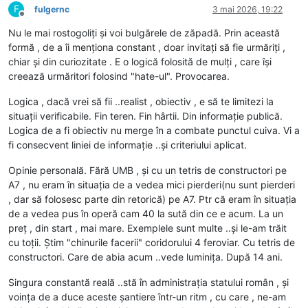
F
fulgernc
3 mai 2026, 19:22
Deconectat
Nu le mai rostogoliți și voi bulgărele de zăpadă. Prin această
formă , de a îi menționa constant , doar invitați să fie urmăriți ,
chiar și din curiozitate . E o logică folosită de mulți , care își
creează urmăritori folosind "hate-ul". Provocarea.
Logica , dacă vrei să fii ..realist , obiectiv , e să te limitezi la
situații verificabile. Fin teren. Fin hârtii. Din informație publică.
Logica de a fi obiectiv nu merge în a combate punctul cuiva. Vi a
fi consecvent liniei de informație ..și criteriului aplicat.
Opinie personală. Fără UMB , și cu un tetris de constructori pe
A7 , nu eram în situația de a vedea mici pierderi(nu sunt pierderi
, dar să folosesc parte din retorică) pe A7. Ptr că eram în situația
de a vedea pus în operă cam 40 la sută din ce e acum. La un
preț , din start , mai mare. Exemplele sunt multe ..și le-am trăit
cu toții. Știm "chinurile facerii" coridorului 4 feroviar. Cu tetris de
constructori. Care de abia acum ..vede luminița. După 14 ani.
Singura constantă reală ..stă în administrația statului român , și
voința de a duce aceste șantiere într-un ritm , cu care , ne-am