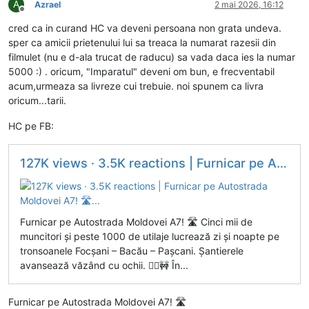
A
Azrael
2 mai 2026, 16:12
Deconectat
cred ca in curand HC va deveni persoana non grata undeva.
sper ca amicii prietenului lui sa treaca la numarat razesii din
filmulet (nu e d-ala trucat de raducu) sa vada daca ies la numar
5000 :) . oricum, "Imparatul" deveni om bun, e frecventabil
acum,urmeaza sa livreze cui trebuie. noi spunem ca livra
oricum...tarii.
HC pe FB:
127K views · 3.5K reactions | Furnicar pe Autostrada Moldovei A7! 🛣️...
Furnicar pe Autostrada Moldovei A7! 🛣️ Cinci mii de
muncitori și peste 1000 de utilaje lucrează zi și noapte pe
tronsoanele Focșani – Bacău – Pașcani. Șantierele
avansează văzând cu ochii. 👷‍♂️🚧 În...
Furnicar pe Autostrada Moldovei A7! 🛣️