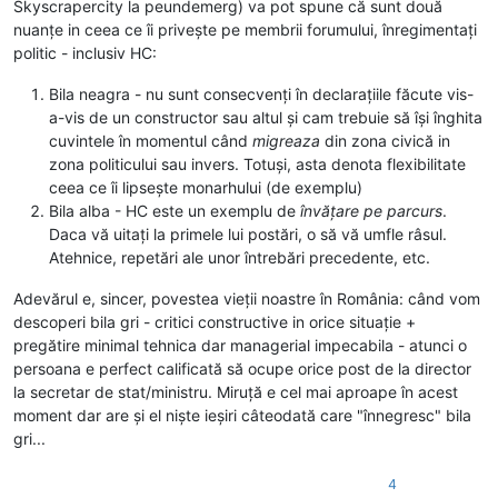
Skyscrapercity la peundemerg) va pot spune că sunt două
nuanțe in ceea ce îi privește pe membrii forumului, înregimentați
politic - inclusiv HC:
Bila neagra - nu sunt consecvenți în declarațiile făcute vis-
a-vis de un constructor sau altul și cam trebuie să își înghita
cuvintele în momentul când
migreaza
din zona civică in
zona politicului sau invers. Totuși, asta denota flexibilitate
ceea ce îi lipsește monarhului (de exemplu)
Bila alba - HC este un exemplu de
învățare pe parcurs
.
Daca vă uitați la primele lui postări, o să vă umfle râsul.
Atehnice, repetări ale unor întrebări precedente, etc.
Adevărul e, sincer, povestea vieții noastre în România: când vom
descoperi bila gri - critici constructive in orice situație +
pregătire minimal tehnica dar managerial impecabila - atunci o
persoana e perfect calificată să ocupe orice post de la director
la secretar de stat/ministru. Miruță e cel mai aproape în acest
moment dar are și el niște ieșiri câteodată care "înnegresc" bila
gri...
4