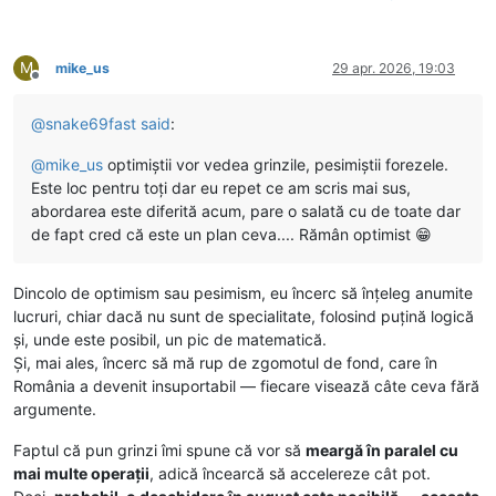
M
mike_us
29 apr. 2026, 19:03
Deconectat
@
snake69fast
said
:
@
mike_us
optimiștii vor vedea grinzile, pesimiștii forezele.
Este loc pentru toți dar eu repet ce am scris mai sus,
abordarea este diferită acum, pare o salată cu de toate dar
de fapt cred că este un plan ceva.... Rămân optimist 😁
Dincolo de optimism sau pesimism, eu încerc să înțeleg anumite
lucruri, chiar dacă nu sunt de specialitate, folosind puțină logică
și, unde este posibil, un pic de matematică.
Și, mai ales, încerc să mă rup de zgomotul de fond, care în
România a devenit insuportabil — fiecare visează câte ceva fără
argumente.
Faptul că pun grinzi îmi spune că vor să
meargă în paralel cu
mai multe operații
, adică încearcă să accelereze cât pot.