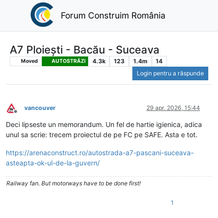
Forum Construim România
A7 Ploiești - Bacău - Suceava
4.3k
123
1.4m
14
Moved
AUTOSTRĂZI
Login pentru a răspunde
vancouver
29 apr. 2026, 15:44
Deconectat
Deci lipseste un memorandum. Un fel de hartie igienica, adica
unul sa scrie: trecem proiectul de pe FC pe SAFE. Asta e tot.
https://arenaconstruct.ro/autostrada-a7-pascani-suceava-
asteapta-ok-ul-de-la-guvern/
Railway fan. But motorways have to be done first!
1