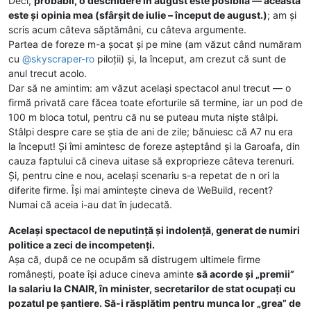
Deci,
probabil, o deschidere în august este posibilă — aceasta
este și opinia mea (sfârșit de iulie – început de august.)
; am și
scris acum câteva săptămâni, cu câteva argumente.
Partea de foreze m-a șocat și pe mine (am văzut când număram
cu
@
skyscraper-ro
piloții) și, la început, am crezut că sunt de
anul trecut acolo.
Dar să ne amintim: am văzut același spectacol anul trecut — o
firmă privată care făcea toate eforturile să termine, iar un pod de
100 m bloca totul, pentru că nu se puteau muta niște stâlpi.
Stâlpi despre care se știa de ani de zile; bănuiesc că A7 nu era
la început! Și îmi amintesc de foreze așteptând și la Garoafa, din
cauza faptului că cineva uitase să exproprieze câteva terenuri.
Și, pentru cine e nou, același scenariu s-a repetat de n ori la
diferite firme. Își mai amintește cineva de WeBuild, recent?
Numai că aceia i-au dat în judecată.
Același spectacol de neputință și indolență, generat de numiri
politice a zeci de incompetenți.
Așa că, după ce ne ocupăm să distrugem ultimele firme
românești, poate își aduce cineva aminte
să acorde și „premii”
la salariu la CNAIR, în minister, secretarilor de stat ocupați cu
pozatul pe șantiere. Să-i răsplătim pentru munca lor „grea” de