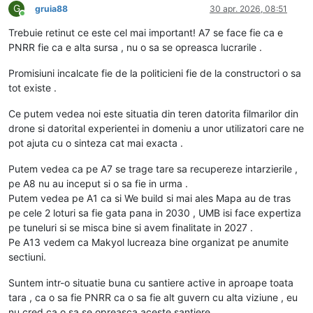
G
gruia88
30 apr. 2026, 08:51
Conectat
Trebuie retinut ce este cel mai important! A7 se face fie ca e
PNRR fie ca e alta sursa , nu o sa se opreasca lucrarile .
Promisiuni incalcate fie de la politicieni fie de la constructori o sa
tot existe .
Ce putem vedea noi este situatia din teren datorita filmarilor din
drone si datorital experientei in domeniu a unor utilizatori care ne
pot ajuta cu o sinteza cat mai exacta .
Putem vedea ca pe A7 se trage tare sa recupereze intarzierile ,
pe A8 nu au inceput si o sa fie in urma .
Putem vedea pe A1 ca si We build si mai ales Mapa au de tras
pe cele 2 loturi sa fie gata pana in 2030 , UMB isi face expertiza
pe tuneluri si se misca bine si avem finalitate in 2027 .
Pe A13 vedem ca Makyol lucreaza bine organizat pe anumite
sectiuni.
Suntem intr-o situatie buna cu santiere active in aproape toata
tara , ca o sa fie PNRR ca o sa fie alt guvern cu alta viziune , eu
nu cred ca o sa se opreasca aceste santiere .