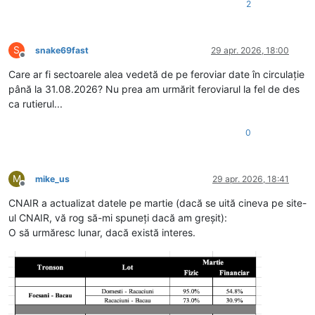
2
S
snake69fast
29 apr. 2026, 18:00
Deconectat
Care ar fi sectoarele alea vedetă de pe feroviar date în circulație
până la 31.08.2026? Nu prea am urmărit feroviarul la fel de des
ca rutierul...
0
M
mike_us
29 apr. 2026, 18:41
Deconectat
CNAIR a actualizat datele pe martie (dacă se uită cineva pe site-
ul CNAIR, vă rog să-mi spuneți dacă am greșit):
O să urmăresc lunar, dacă există interes.