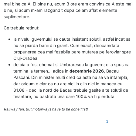
mai bine ca A. Ei bine nu, acum 3 ore eram convins ca A este mai
bine, si acum m-am razgandit dupa ce am aflat elemente
suplimentare.
Ce trebuie retinut:
la nivelul guvernului se cauta insistent solutii, astfel incat sa
nu se piarda banii din grant. Cum exact, deocamdata
propunerea cea mai fezabila pare mutarea pe feroviar spre
Cluj-Oradea.
de aia a fost chemat si Umbrarescu la guvern; el a spus ca
termina la termen... adica in
decembrie 2026
, Bacau -
Pascani. Din minister multi cred ca asta nu se va intampla,
dar oricum e clar ca nu are nici in clin nici in maneca cu
31.08 - deci la nord de Bacau trebuie gasite alte solutii de
finantare, nu pastrata una care 100% va fi pierduta
Railway fan. But motorways have to be done first!
3