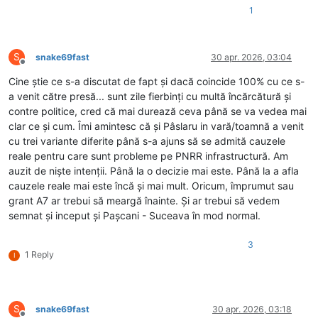
1
S
snake69fast
30 apr. 2026, 03:04
Deconectat
Cine știe ce s-a discutat de fapt și dacă coincide 100% cu ce s-
a venit către presă... sunt zile fierbinți cu multă încărcătură și
contre politice, cred că mai durează ceva până se va vedea mai
clar ce și cum. Îmi amintesc că și Pâslaru in vară/toamnă a venit
cu trei variante diferite până s-a ajuns să se admită cauzele
reale pentru care sunt probleme pe PNRR infrastructură. Am
auzit de niște intenții. Până la o decizie mai este. Până la a afla
cauzele reale mai este încă și mai mult. Oricum, împrumut sau
grant A7 ar trebui să meargă înainte. Și ar trebui să vedem
semnat și inceput și Pașcani - Suceava în mod normal.
3
1 Reply
I
S
snake69fast
30 apr. 2026, 03:18