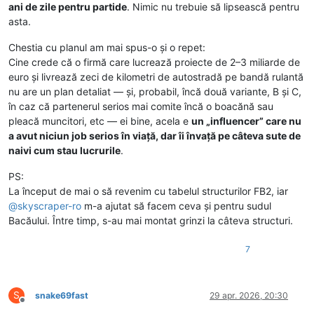
ani de zile pentru partide
. Nimic nu trebuie să lipsească pentru
asta.
Chestia cu planul am mai spus-o și o repet:
Cine crede că o firmă care lucrează proiecte de 2–3 miliarde de
euro și livrează zeci de kilometri de autostradă pe bandă rulantă
nu are un plan detaliat — și, probabil, încă două variante, B și C,
în caz că partenerul serios mai comite încă o boacănă sau
pleacă muncitori, etc — ei bine, acela e
un „influencer” care nu
a avut niciun job serios în viață, dar îi învață pe câteva sute de
naivi cum stau lucrurile
.
PS:
La început de mai o să revenim cu tabelul structurilor FB2, iar
@
skyscraper-ro
m-a ajutat să facem ceva și pentru sudul
Bacăului. Între timp, s-au mai montat grinzi la câteva structuri.
7
S
snake69fast
29 apr. 2026, 20:30
Deconectat