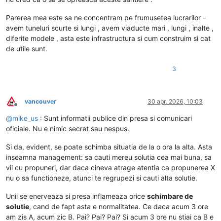
Parerea mea este sa ne concentram pe frumusetea lucrarilor -
avem tuneluri scurte si lungi , avem viaducte mari , lungi , inalte ,
diferite modele , asta este infrastructura si cum construim si cat
de utile sunt.
3
vancouver
30 apr. 2026, 10:03
Deconectat
@
mike_us
: Sunt informatii publice din presa si comunicari
oficiale. Nu e nimic secret sau nespus.
Si da, evident, se poate schimba situatia de la o ora la alta. Asta
inseamna management: sa cauti mereu solutia cea mai buna, sa
vii cu propuneri, dar daca cineva atrage atentia ca propunerea X
nu o sa functioneze, atunci te regrupezi si cauti alta solutie.
Unii se enerveaza si presa inflameaza orice
schimbare de
solutie
, cand de fapt asta e normalitatea. Ce daca acum 3 ore
am zis A, acum zic B. Pai? Pai? Pai? Si acum 3 ore nu stiai ca B e