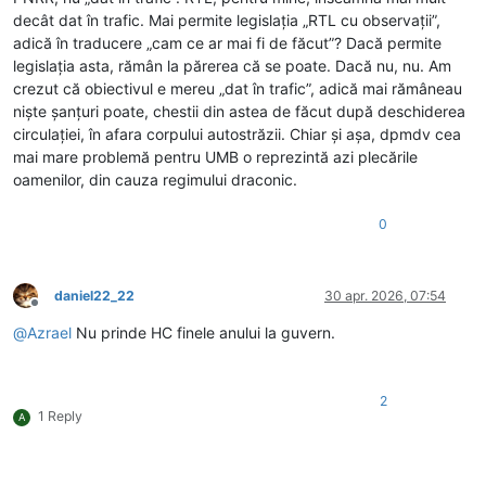
decât dat în trafic. Mai permite legislația „RTL cu observații”,
adică în traducere „cam ce ar mai fi de făcut”? Dacă permite
legislația asta, rămân la părerea că se poate. Dacă nu, nu. Am
crezut că obiectivul e mereu „dat în trafic”, adică mai rămâneau
niște șanțuri poate, chestii din astea de făcut după deschiderea
circulației, în afara corpului autostrăzii. Chiar și așa, dpmdv cea
mai mare problemă pentru UMB o reprezintă azi plecările
oamenilor, din cauza regimului draconic.
0
daniel22_22
30 apr. 2026, 07:54
Deconectat
@
Azrael
Nu prinde HC finele anului la guvern.
2
1 Reply
A