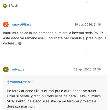
7
1 Reply
M
S
snake69fast
29 apr. 2026, 21:16
Deconectat
Împrumut adică la loc comanda cum era la început scris PNRR...
Asta dacă va rămâne așa... încurcate par cărările și prea puțin la
vedere... 😞
0
M
mike_us
29 apr. 2026, 21:36
Deconectat
@
vancouver
said
:
Pe feroviar conditiile sunt mai putin dure decat pe rutier.
Chiar si pentru grant, nu trebuie sa fie gata 100%, ci minim
50%. Pentru ca e eco si se stie ca pe feroviar proiectele
dureaza mai mult.