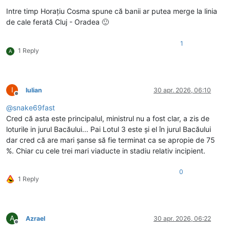
Deconectat
Intre timp Horațiu Cosma spune că banii ar putea merge la linia
de cale ferată Cluj - Oradea 🙂
1
1 Reply
A
I
Iulian
30 apr. 2026, 06:10
Deconectat
@
snake69fast
Cred că asta este principalul, ministrul nu a fost clar, a zis de
loturile in jurul Bacăului... Pai Lotul 3 este și el în jurul Bacăului
dar cred că are mari șanse să fie terminat ca se apropie de 75
%. Chiar cu cele trei mari viaducte in stadiu relativ incipient.
0
1 Reply
A
Azrael
30 apr. 2026, 06:22
Deconectat