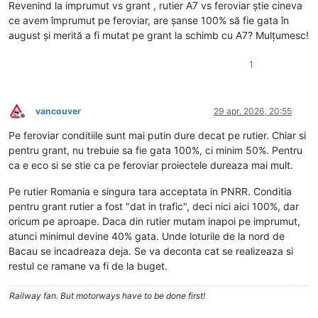
Revenind la imprumut vs grant , rutier A7 vs feroviar știe cineva
ce avem împrumut pe feroviar, are șanse 100% să fie gata în
august și merită a fi mutat pe grant la schimb cu A7? Mulțumesc!
1
vancouver
29 apr. 2026, 20:55
Deconectat
Pe feroviar conditiile sunt mai putin dure decat pe rutier. Chiar si
pentru grant, nu trebuie sa fie gata 100%, ci minim 50%. Pentru
ca e eco si se stie ca pe feroviar proiectele dureaza mai mult.
Pe rutier Romania e singura tara acceptata in PNRR. Conditia
pentru grant rutier a fost "dat in trafic", deci nici aici 100%, dar
oricum pe aproape. Daca din rutier mutam inapoi pe imprumut,
atunci minimul devine 40% gata. Unde loturile de la nord de
Bacau se incadreaza deja. Se va deconta cat se realizeaza si
restul ce ramane va fi de la buget.
Railway fan. But motorways have to be done first!