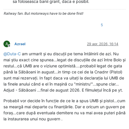
sa foloseasca banii grant, daca e posibil.
Railway fan. But motorways have to be done first!
5
A
Azrael
29 apr. 2026, 16:14
Deconectat
@
Duta-C
am urmarit și eu discuții pe tema întâlnirii de azi. Nu
mai știu exact cine spunea...legat de discuțiile de azi între Bolo și
restul...că UMB are o viziune optimistă....probabil legat de gata
până la Săbăoani in august...in timp ce cei de la Cnadnr (Pistol)
sunt mai rezervați. In fapt daca va uitați la declarația lui UMB de
la finele anului când e el în mașină cu "ministru'"...spune clar...
Adjud - Săbăoani ...final de august 2026. E filmulețul încă pe yt.
Probabil vor decide în funcție de ce le a spus UMB și pistol...cum
sa meargă mai departe cu finanțările. Dar e oricum un guvern pe
foraș...care după eventuala demitere nu va mai avea puteri până
la instaurarea unui nou guvern .