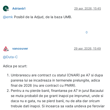
A
Adrianb1
29 apr. 2026, 15:45
Deconectat
@
emk
Posibil de la Adjud, de la baza UMB.
0
vancouver
29 apr. 2026, 15:49
Deconectat
@
Duta-C
Adica pe scurt:
Umbrarescu are contract cu statul (CNAIR) pe A7 si dupa
parerea lui se incadreaza in termenele prelungite, adica
final de 2026 (nu are contract cu PNRR).
Pentru a nu pierde banii, finantarea pe A7 in jurul Bacaului
se muta probabil de pe grant inapoi pe imprumut, unde si
daca nu e gata, nu se pierd banii, nu de alta dar oricum
trebuie dati inapoi. Si incearca sa vada undeva pe feroviar