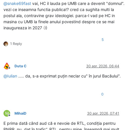
@
snake69fast
vai, HC il lauda pe UMB care a devenit "domnul".
vezi ce inseamna functia publica!? cred ca sughita multi la
postul ala, contravine grav ideologiei. parca-l vad pe HC in
masina cu UMB la finele anului povestind despre ce se mai
inaugureaza in 2027 :))
5
1 Reply
Duta C
30 apr. 2026, 06:44
Deconectat
@
Iulian
..... da, s-a exprimat puțin neclar cu" în jurul Bacăului".
0
M
MihaiD
30 apr. 2026, 07:41
Deconectat
E prima dată când aud că e nevoie de RTL, condiția pentru
PNRR, nu „dat în trafic”. RTL, pentru mine, înseamnă mai mult