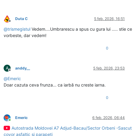
Duta C
5 feb. 2026, 16:51
Deconectat
@
trismegistul
Vedem....Umbrarescu a spus cu gura lui ..... stie ce
vorbeste, dar vedem!
0
A
anddy__
5 feb. 2026, 23:53
Deconectat
@
Emeric
Doar cazuta ceva frunza... ca iarbă nu creste iarna.
0
Emeric
6 feb. 2026, 06:44
Conectat
Autostrada Moldovei A7 Adjud-Bacau/Sector Orbeni -Sascut
covor asfaltic si parapeti