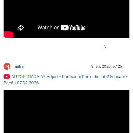
3
M
mihai
8 feb. 2026, 07:25
Conectat
AUTOSTRADA A7 Adjud - Răcăciuni Parte din lot 2 Focșani -
Bacău 07.02.2026