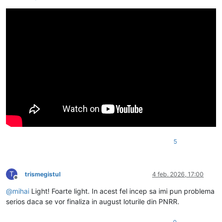
5
T
trismegistul
4 feb. 2026, 17:00
Deconectat
@
mihai
Light! Foarte light. In acest fel incep sa imi pun problema
serios daca se vor finaliza in august loturile din PNRR.