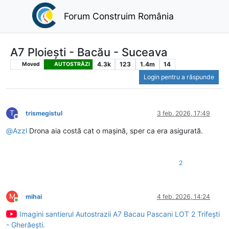
Forum Construim România
A7 Ploiești - Bacău - Suceava
4.3k
123
1.4m
14
Moved
AUTOSTRĂZI
Login pentru a răspunde
T
trismegistul
3 feb. 2026, 17:49
Deconectat
@
Azzl
Drona aia costă cat o mașină, sper ca era asigurată.
2
M
mihai
4 feb. 2026, 14:24
Conectat
Imagini santierul Autostrazii A7 Bacau Pascani LOT 2 Trifești
- Gherăești.