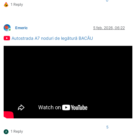
0
1 Reply
Emeric
5 feb. 2026, 06:22
Conectat
Autostrada A7 noduri de legătură BACĂU
5
1 Reply
A