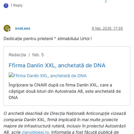
2
1 Reply
T
O
oneLess
6 feb. 2026, 17:39
Deconectat
Dedicație pentru prietenii ^ stimabilului Urtoi !
Redacția / feb. 5
Ffirma Danlin XXL, anchetată de DNA
Îngrijorare la CNAIR după ce firma Danlin XXL, care a
câștigat două loturi din Autostrada A8, este anchetată de
DNA
O anchetă deschisă de Direcția Națională Anticorupție vizează
compania Danlin XXL, firmă implicată în mai multe proiecte
majore de infrastructură rutieră, inclusiv în proiectul Autostrăzii
A8, scrie
ziaruldeiași.ro
. Informația a fost făcută publică de