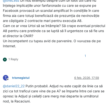
@
oneLess
Un nou exemplu despre cum un idiot util care nu
înțelege implicațiile unor fanfaronade cu care se expune pe
Facebook provoacă un scandal amplificat în condițiile în care
firma aia care totuși beneficiază de prezumția de nevinovăție
are câștigate 2 contracte mari pentru execuția A8.
Cam ce ar vrea Urtoi să se întâmple? Să crape eventual proiectul
A8 pentru care pretinde ca se luptă să îl urgenteze ca să fie uns
el director la CNIR?
Un incompetent cu tupeu avid de parvenire. O vuvuzea de pe
Internet.
1
1 Reply
A
T
trismegistul
6 feb. 2026, 17:59
Deconectat
@
daniel22_22
Putin probabil. Adjud nu este capăt de linie ca să
zici ca tot traficul care vine de pe A7 se împarte între cei care se
opresc la Adjud și ceilalți care merg mai departe la următorul
nod, la Racaciuni.