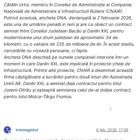
Cătălin Urtoi, membru în Consiliul de Administrație al Compania
Națională de Administrare a Infrastructurii Rutiere (CNAIR).
Potrivit acestuia, ancheta DNA, declanșată la 2 februarie 2026,
este una de urmărire penală in rem și are ca obiect un contract
semnat între Consiliul Județean Bacău și Danlin XXL pentru
modernizarea unui drum județean de aproximativ 34 de
kilometri, cu o valoare de 235 de milioane de lei. În acest stadiu,
cercetările nu vizează persoane, ci fapte.
Ancheta DNA deschisă pe numele companiei intervine într-un
moment în care Danlin XXL este implicată în proiecte-cheie de
infrastructură. Printre alte proiecte, CNAIR a desemnat această
firma câștigătoare a lucrărilor pentru două loturi din Autostrada
Unirii A8. Danlin XXL a semnat deja contractul pentru lotul
Joseni–Ditrău și așteaptă semnarea celui de-al doilea contract,
pentru lotul Moțca–Târgu Frumos.
1
T
trismegistul
6 feb. 2026, 17:56
Deconectat