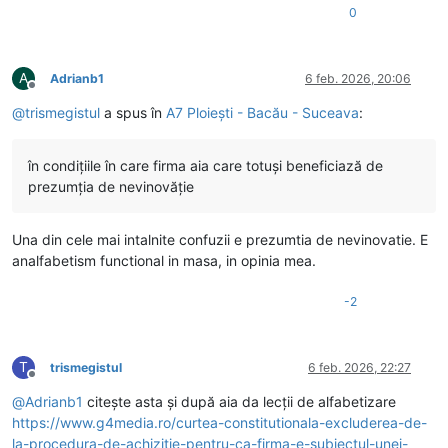
0
A
Adrianb1
6 feb. 2026, 20:06
Deconectat
@
trismegistul
a spus în
A7 Ploiești - Bacău - Suceava
:
în condițiile în care firma aia care totuși beneficiază de
prezumția de nevinovăție
Una din cele mai intalnite confuzii e prezumtia de nevinovatie. E
analfabetism functional in masa, in opinia mea.
-2
T
trismegistul
6 feb. 2026, 22:27
Deconectat
@
Adrianb1
citește asta și după aia da lecții de alfabetizare
https://www.g4media.ro/curtea-constitutionala-excluderea-de-
la-procedura-de-achizitie-pentru-ca-firma-e-subiectul-unei-