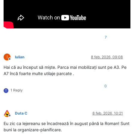
7
I
Iulian
8 feb. 2026, 09:08
Deconectat
Hai că au început să miște. Parca mai mobilizați sunt pe A3. Pe
A7 încă foarte multe utilaje parcate .
0
1 Reply
T
Duta C
8 feb. 2026, 10:21
Deconectat
Eu zic ca lejereanu se încadrează în august până la Roman! Sunt
buni la organizare-planificare.