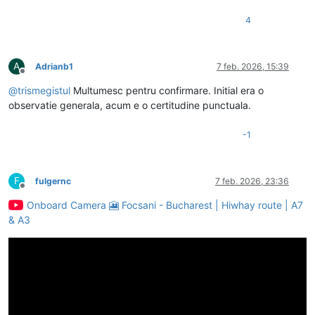
4
A
Adrianb1
7 feb. 2026, 15:39
Deconectat
@
trismegistul
Multumesc pentru confirmare. Initial era o
observatie generala, acum e o certitudine punctuala.
-1
F
fulgernc
7 feb. 2026, 23:36
Deconectat
Onboard Camera 🎦 Focsani - Bucharest | Hiwhay route | A7
& A3