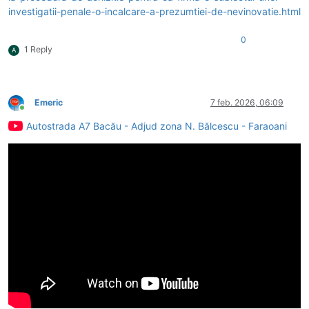
investigatii-penale-o-incalcare-a-prezumtiei-de-nevinovatie.html
0
1 Reply
A
Emeric
7 feb. 2026, 06:09
Conectat
Autostrada A7 Bacău - Adjud zona N. Bălcescu - Faraoani