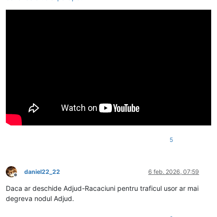
5
daniel22_22
6 feb. 2026, 07:59
Deconectat
Daca ar deschide Adjud-Racaciuni pentru traficul usor ar mai
degreva nodul Adjud.