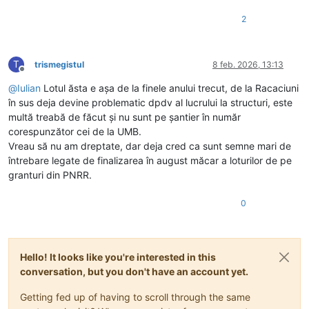
2
T
trismegistul
8 feb. 2026, 13:13
Deconectat
@
Iulian
Lotul ăsta e așa de la finele anului trecut, de la Racaciuni
în sus deja devine problematic dpdv al lucrului la structuri, este
multă treabă de făcut și nu sunt pe șantier în număr
corespunzător cei de la UMB.
Vreau să nu am dreptate, dar deja cred ca sunt semne mari de
întrebare legate de finalizarea în august măcar a loturilor de pe
granturi din PNRR.
0
Hello! It looks like you're interested in this
conversation, but you don't have an account yet.
Getting fed up of having to scroll through the same