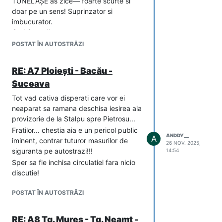
TUNELAȘE as zice–– foarte scurte si
doar pe un sens! Suprinzator si
imbucurator.
God Speed!
(editare moderator: am sters ultima
POSTAT ÎN AUTOSTRĂZI
propozitie din mesaj. Nu vrem sa moara
nimeni de ciuda; va inteleg pe unii ca
RE: A7 Ploiești - Bacău -
sunteti frustrati de stilul de pe alte
Suceava
forumuri, dar trebuie sa fim mai
rezervati in mesajele scrise si ofurile
Tot vad cativa disperati care vor ei
astea le dezbatem in "Carcoteala de pe
neaparat sa ramana deschisa iesirea aia
drum". vancouver)
provizorie de la Stalpu spre Pietrosu...
Fratilor... chestia aia e un pericol public
ANDDY__
A
iminent, contrar tuturor masurilor de
26 NOV. 2025,
siguranta pe autostrazi!!!
14:54
Sper sa fie inchisa circulatiei fara nicio
discutie!
POSTAT ÎN AUTOSTRĂZI
RE: A8 Tg. Mureș - Tg. Neamț -