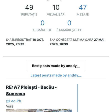
49
10
47
REPUTAȚIE
VIZUALIZĂRI
MESAJE
0
0
URMĂRIT DE
ÎI URMĂREȘTE PE
S-A ÎNREGISTRAT
16 OCT.
S-A CONECTAT ULTIMA OARĂ
27 MAI
2025, 23:19
2026, 16:39
Best posts made by anddy__
Latest posts made by anddy__
RE: A7 Ploiești - Bacău -
Suceava
@
Leo-Ph
Voila