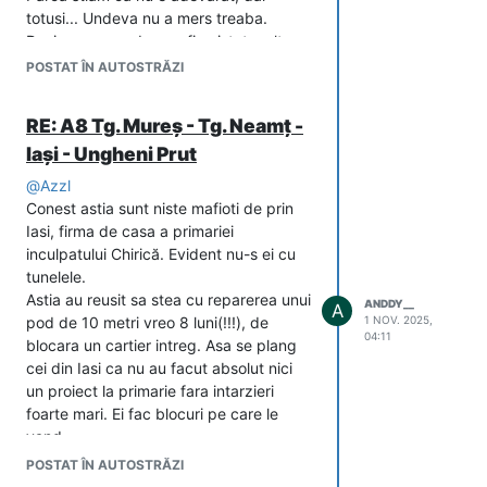
totusi... Undeva nu a mers treaba.
Desigur, nu cred ca ar fi existat o alta
firma sa lucreze mai repede atat de
POSTAT ÎN AUTOSTRĂZI
multi km.
Si nu sta deloc in picioare faza cu
LEA
RE: A8 Tg. Mureș - Tg. Neamț -
pentru intazierile pe tot Focsani-
Iași - Ungheni Prut
Pascani. Sau banii, Sau vremea.
Dar surpriza cea mai mare e ca nu va
@
Azzl
termina nici in termenul PNRR pana la
Conest astia sunt niste mafioti de prin
Pascani (+capatul
A8
), cum am sperat,
Iasi, firma de casa a primariei
realist.
ASTA ma deranjeaza foarte
inculpatului Chirică. Evident nu-s ei cu
tare!
tunelele.
Astia au reusit sa stea cu reparerea unui
ANDDY__
A
pod de 10 metri vreo 8 luni(!!!), de
1 NOV. 2025,
04:11
blocara un cartier intreg. Asa se plang
cei din Iasi ca nu au facut absolut nici
un proiect la primarie fara intarzieri
foarte mari. Ei fac blocuri pe care le
vand.
POSTAT ÎN AUTOSTRĂZI