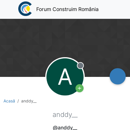
Forum Construim România
A
Deconectat
Acasă
anddy__
anddy__
@anddy__