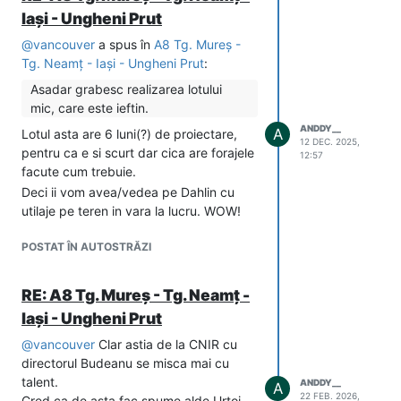
Iași - Ungheni Prut
@
vancouver
a spus în
A8 Tg. Mureș -
Tg. Neamț - Iași - Ungheni Prut
:
Asadar grabesc realizarea lotului
mic, care este ieftin.
ANDDY__
A
Lotul asta are 6 luni(?) de proiectare,
12 DEC. 2025,
pentru ca e si scurt dar cica are forajele
12:57
facute cum trebuie.
Deci ii vom avea/vedea pe Dahlin cu
utilaje pe teren in vara la lucru. WOW!
POSTAT ÎN AUTOSTRĂZI
RE: A8 Tg. Mureș - Tg. Neamț -
Iași - Ungheni Prut
@
vancouver
Clar astia de la CNIR cu
directorul Budeanu se misca mai cu
talent.
ANDDY__
A
22 FEB. 2026,
Cred ca de asta fac spume alde Urtoi,