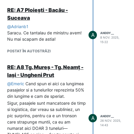
RE: A7 Ploiești - Bacău -
Suceava
@
Adrianb1
Saracu. Ce tantalau de ministru avem!
ANDDY__
A
8 NOV. 2025,
Nu mai scapam de astia!
15:22
POSTAT ÎN AUTOSTRĂZI
RE: A8 Tg. Mureș - Tg. Neamț -
Iași - Ungheni Prut
@
Emeric
Cand spun ei aici ca lungimea
pasajelor si a tunelurilor reprezinta 50%
din lungime e cam de speriat.
Sigur, pasajele sunt mancatoare de timp
si logistica, dar vreau sa subliniez, un
pic surprins, pentru ca e un tronson
ANDDY__
A
26 NOV. 2025,
care strapunge muntii, ca eu am
14:43
numarat aici DOAR 3 tuneluri––