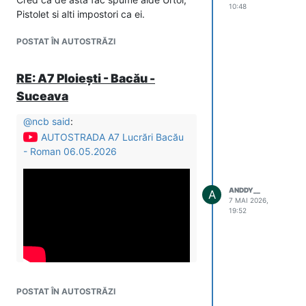
10:48
Pistolet si alti impostori ca ei.
POSTAT ÎN AUTOSTRĂZI
RE: A7 Ploiești - Bacău -
Suceava
@
ncb
said
:
AUTOSTRADA A7 Lucrări Bacău
- Roman 06.05.2026
ANDDY__
A
7 MAI 2026,
19:52
Wow. Impresionant la Filipesti.
POSTAT ÎN AUTOSTRĂZI
As putea deveni optimist cu