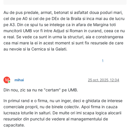
Au de pus predale, armat, betonat si asfaltat doua poduri mari,
cel de pe A0 si cel de pe DEx de la Braila si inca mai au de lucru
pe A3. Din ce spui tu se intelege ca in afara de Margina toti
muncitorii UMB vor fi intre Adjud si Roman in curand, ceea ce nu
e real. Se vede ca sunt in urma la structuri, aia e constrangerea
cea mai mare la ei in acest moment si sunt fix resursele de care
au nevoie si la Cernica si la Galati.
1
M
mihai
25 oct. 2025, 12:34
Conectat
Din nou, zic sa nu ne "certam" pe UMB.
In primul rand e o firma, nu un inger, deci e ghidata de interese
comerciale proprii, nu de binele colectiv. Apoi firma in cauza
lucreaza loturile in salturi. De multe ori imi scapa logica alocarii
resurselor din punctul de vedere al managementului de
capacitate.