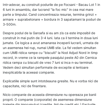
Intr-adevar, au construit podurile de pe Focsani - Bacau Lot 1 in
6 luni in ansamblu, dar lucrand "la foc mic" in cea mai mare
parte a timpului. Cand concentreaza resurse, termina grinzi +
armare + suprabetonare + bordura in 3 sapatamani la poduri de
3-500m.
Despre podul de la Garoafa si eu am zis ca este imposibil de
construit in mai putin de 3-4 luni. Iata ca il termina in doua luni
jumate. Ce logica a avut amanarea inceperii lucrarii, urmata de
un asemenea hei-rup, numai UMB stie. La fel vedem simultan
cum UMB ridica rampe cu "biscuiti" la Nod Adjud Nord in timp
record, in vreme ce la rampele pasajului peste A0 din Cernica
ridica rampa cu biscuiti de vreo 7 luni si inca n-au terminat.
Vedem deci simultan performate de exceptie si lentoare
inexplicabila la aceeasi companie.
Explicatiile simple sunt intotdeauna gresite. Nu e vorba nici de
capacitate, nici de finantare.
Nicio companie de aceasta dimensiune nu opereaza pe banii
proprii. O companie (corporatie) de asemenea dimensiune
traieste din imprumuturi (credite, linii de credit etc.) Facturile