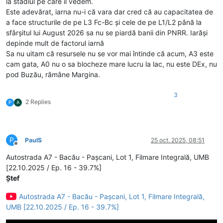
la stadiul pe care îl vedem.
Este adevărat, iarna nu-i că vara dar cred că au capacitatea de
a face structurile de pe L3 Fc-Bc și cele de pe L1/L2 până la
sfârșitul lui August 2026 sa nu se piardă banii din PNRR. Iarăși
depinde mult de factorul iarnă
Sa nu uitam că resursele nu se vor mai întinde că acum, A3 este
cam gata, A0 nu o sa blocheze mare lucru la lac, nu este DEx, nu
pod Buzău, rămâne Margina.
3
2 Replies
P
A
P
PaulS
25 oct. 2025, 08:51
Deconectat
Autostrada A7 - Bacău - Pașcani, Lot 1, Filmare Integrală, UMB
[22.10.2025 / Ep. 16 - 39.7%]
Ștef
Autostrada A7 - Bacău - Pașcani, Lot 1, Filmare Integrală,
UMB [22.10.2025 / Ep. 16 - 39.7%]