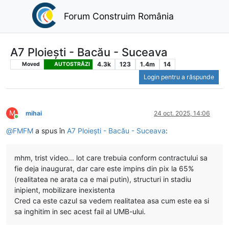
Forum Construim România
A7 Ploiești - Bacău - Suceava
4.3k
123
1.4m
14
Moved
AUTOSTRĂZI
Login pentru a răspunde
M
mihai
24 oct. 2025, 14:06
Conectat
@
FMFM
a spus în
A7 Ploiești - Bacău - Suceava
:
mhm, trist video... lot care trebuia conform contractului sa
fie deja inaugurat, dar care este impins din pix la 65%
(realitatea ne arata ca e mai putin), structuri in stadiu
inipient, mobilizare inexistenta
Cred ca este cazul sa vedem realitatea asa cum este ea si
sa inghitim in sec acest fail al UMB-ului.