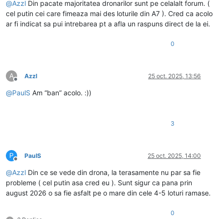
@
Azzl
Din pacate majoritatea dronarilor sunt pe celalalt forum. (
cel putin cei care fimeaza mai des loturile din A7 ). Cred ca acolo
ar fi indicat sa pui intrebarea pt a afla un raspuns direct de la ei.
0
A
Azzl
25 oct. 2025, 13:56
Deconectat
@
PaulS
Am “ban” acolo. :))
3
P
PaulS
25 oct. 2025, 14:00
Deconectat
@
Azzl
Din ce se vede din drona, la terasamente nu par sa fie
probleme ( cel putin asa cred eu ). Sunt sigur ca pana prin
august 2026 o sa fie asfalt pe o mare din cele 4-5 loturi ramase.
0