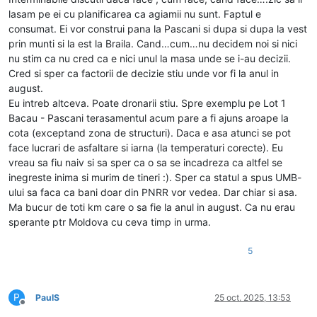
lasam pe ei cu planificarea ca agiamii nu sunt. Faptul e
consumat. Ei vor construi pana la Pascani si dupa si dupa la vest
prin munti si la est la Braila. Cand…cum…nu decidem noi si nici
nu stim ca nu cred ca e nici unul la masa unde se i-au decizii.
Cred si sper ca factorii de decizie stiu unde vor fi la anul in
august.
Eu intreb altceva. Poate dronarii stiu. Spre exemplu pe Lot 1
Bacau - Pascani terasamentul acum pare a fi ajuns aroape la
cota (exceptand zona de structuri). Daca e asa atunci se pot
face lucrari de asfaltare si iarna (la temperaturi corecte). Eu
vreau sa fiu naiv si sa sper ca o sa se incadreza ca altfel se
inegreste inima si murim de tineri :). Sper ca statul a spus UMB-
ului sa faca ca bani doar din PNRR vor vedea. Dar chiar si asa.
Ma bucur de toti km care o sa fie la anul in august. Ca nu erau
sperante ptr Moldova cu ceva timp in urma.
5
P
PaulS
25 oct. 2025, 13:53
Deconectat