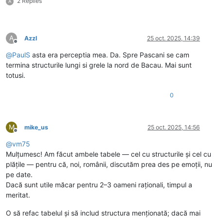
2 Replies
A
A
Azzl
25 oct. 2025, 14:39
Deconectat
@
PaulS
asta era perceptia mea. Da. Spre Pascani se cam
termina structurile lungi si grele la nord de Bacau. Mai sunt
totusi.
0
M
mike_us
25 oct. 2025, 14:56
Deconectat
@
vm75
Mulțumesc! Am făcut ambele tabele — cel cu structurile și cel cu
plățile — pentru că, noi, românii, discutăm prea des pe emoții, nu
pe date.
Dacă sunt utile măcar pentru 2–3 oameni raționali, timpul a
meritat.
O să refac tabelul și să includ structura menționată; dacă mai