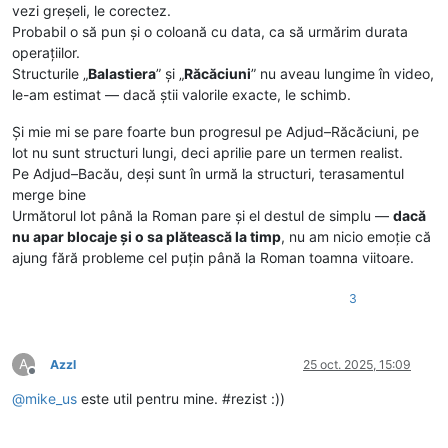
vezi greșeli, le corectez.
Probabil o să pun și o coloană cu data, ca să urmărim durata
operațiilor.
Structurile „
Balastiera
” și „
Răcăciuni
” nu aveau lungime în video,
le-am estimat — dacă știi valorile exacte, le schimb.
Și mie mi se pare foarte bun progresul pe Adjud–Răcăciuni, pe
lot nu sunt structuri lungi, deci aprilie pare un termen realist.
Pe Adjud–Bacău, deși sunt în urmă la structuri, terasamentul
merge bine
Următorul lot până la Roman pare și el destul de simplu —
dacă
nu apar blocaje și o sa plătească la timp
, nu am nicio emoție că
ajung fără probleme cel puțin până la Roman toamna viitoare.
3
A
Azzl
25 oct. 2025, 15:09
Deconectat
@
mike_us
este util pentru mine. #rezist :))