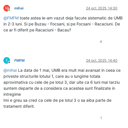
M
mihai
24 oct. 2025, 14:30
Conectat
@
FMFM
toate astea le-am vazut deja facute sistematic de UMB
in 2-3 luni. Si pe Buzau - Focsani, si pe Focsani - Racaciuni. De
ce ar fi diferit pe Racaciuni - Bacau?
4
F
FMFM
24 oct. 2025, 14:40
Deconectat
@
mihai
La data de 1 mai, UMB era mult mai avansat in ceea ce
priveste structurile lotului 1, care au o lungime totala
aproximativa cu cele de pe lotul 3, dar uite ca 6 luni mai tarziu
suntem departe de a considera ca acestea sunt finalizate in
intregime
Imi e greu sa cred ca cele de pe lotul 3 o sa aiba parte de
tratament diferit.
1