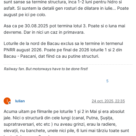
sunt sanse sa termine structura, inca 1-2 luni pentru hidro si
asfalt. Si suntem la detalii gen rosturi de dilatare in iulie... Poate
august pe ici pe colo.
Asa ca pe 30.08.2025 pot termina lotul 3. Poate si o luna mai
devreme. Dar in nici un caz in primavara.
Loturile de la nord de Bacau exclus sa le termine in termenul
PNRR august 2026. Poate pe final de 2026 loturile 1 si 2 din
Bacau - Pascani, dat fiind ca au putine structuri.
Railway fan. But motorways have to be done first!
5
I
Iulian
24 oct. 2025, 22:35
Deconectat
Acuma uitam pe filmarile pe loturile 1 și 2 in Mai și era absolut
jale. Nici o structură din cele lungi (canal, Putna, Șușița,
supratraversari, etc etc ) nu aveau grinzi, erau la radiere,
elevații, nu banchete, unele nici pile, 6 luni mai târziu toate sunt