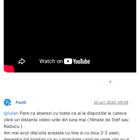
4
P
PaulS
25 oct. 2025, 09:09
Deconectat
@
Iulian
Pare ca aberezi cu toate ca ai la dispozitie la cateva
click-uri distanta video-urile din luna mai ( filmate de Stef sau
Raducu ) .
Am mai avut discutia aceasta cu tine si cu inca 2-3 useri,
degeaba tot insistati ca au capacitate cand se vede clar nu e