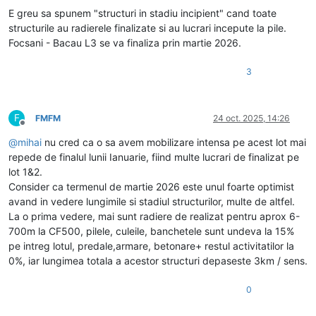
E greu sa spunem "structuri in stadiu incipient" cand toate
structurile au radierele finalizate si au lucrari incepute la pile.
Focsani - Bacau L3 se va finaliza prin martie 2026.
3
F
FMFM
24 oct. 2025, 14:26
Deconectat
@
mihai
nu cred ca o sa avem mobilizare intensa pe acest lot mai
repede de finalul lunii Ianuarie, fiind multe lucrari de finalizat pe
lot 1&2.
Consider ca termenul de martie 2026 este unul foarte optimist
avand in vedere lungimile si stadiul structurilor, multe de altfel.
La o prima vedere, mai sunt radiere de realizat pentru aprox 6-
700m la CF500, pilele, culeile, banchetele sunt undeva la 15%
pe intreg lotul, predale,armare, betonare+ restul activitatilor la
0%, iar lungimea totala a acestor structuri depaseste 3km / sens.
0