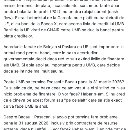
emise, termenul de plata, incasarile etc. sunt importante doar
pentru balanta de profit (P&L), nu pentru rulajul curent (cash
flow). Fierar-betonistul de la Garoafa nu e platit cu bani virati de
UE, ci cu bani de la Banca X, care acorda linia de credit lui UMB.
Banii de la UE virati de CNAIR catre UMB se duc la banci pentru
plata creditelor.
Acordurile facute de Bolojan si Paslaru cu UE sunt importante in
primul rand pentru banci, care in baza acordurilor
guvernamentale decid daca reduc sau extind liniile de finantare
ale UMB. Si abia apoi au importanta pentru UMB, care decide
daca se intinde mai mult sau nu.
Poate UMB sa termine Focsani - Bacau pana la 31 martie 2026?
Eu sustin ca da, pe baza ceea ce am vazut la ei si stiind ca n-au
nicio problema de finantare. O vor face? Habar n-am. Si nu cred
ca e cineva pe acest forum sau "pe celalalt" care sa stie exact
ce va face UMB la anul.
Despre Bacau - Pasacani si acolo pot termina fara probleme
pana la 31 august 2026, inclusiv prin contractare de resurse
externe, daca nu altfel. O vor face? Habar n-am. Depinde cat de