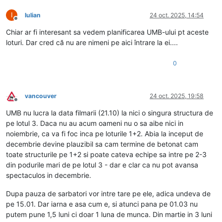
I
Iulian
24 oct. 2025, 14:54
Deconectat
Chiar ar fi interesant sa vedem planificarea UMB-ului pt aceste
loturi. Dar cred că nu are nimeni pe aici întrare la ei....
0
vancouver
24 oct. 2025, 19:58
Deconectat
UMB nu lucra la data filmarii (21.10) la nici o singura structura de
pe lotul 3. Daca nu au acum oameni nu o sa aibe nici in
noiembrie, ca va fi foc inca pe loturile 1+2. Abia la inceput de
decembrie devine plauzibil sa cam termine de betonat cam
toate structurile pe 1+2 si poate cateva echipe sa intre pe 2-3
din podurile mari de pe lotul 3 - dar e clar ca nu pot avansa
spectaculos in decembrie.
Dupa pauza de sarbatori vor intre tare pe ele, adica undeva de
pe 15.01. Dar iarna e asa cum e, si atunci pana pe 01.03 nu
putem pune 1,5 luni ci doar 1 luna de munca. Din martie in 3 luni