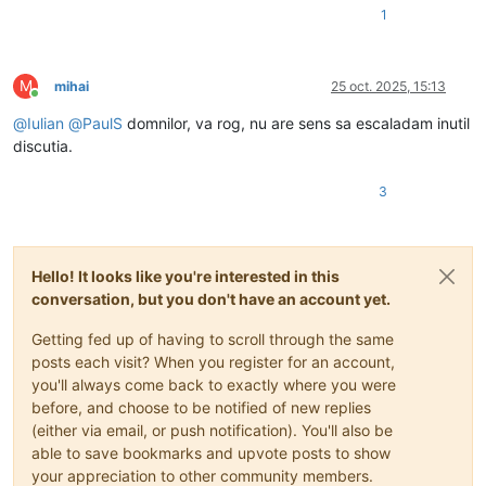
1
M
mihai
25 oct. 2025, 15:13
Conectat
@
Iulian
@
PaulS
domnilor, va rog, nu are sens sa escaladam inutil
discutia.
3
Hello! It looks like you're interested in this
conversation, but you don't have an account yet.
Getting fed up of having to scroll through the same
posts each visit? When you register for an account,
you'll always come back to exactly where you were
before, and choose to be notified of new replies
(either via email, or push notification). You'll also be
able to save bookmarks and upvote posts to show
your appreciation to other community members.