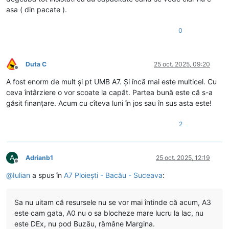
asa ( din pacate ).
0
Duta C
25 oct. 2025, 09:20
Deconectat
A fost enorm de mult și pt UMB A7. Și încă mai este multicel. Cu
ceva întârziere o vor scoate la capăt. Partea bună este că s-a
găsit finanțare. Acum cu cîteva luni în jos sau în sus asta este!
2
A
Adrianb1
25 oct. 2025, 12:19
Deconectat
@
Iulian
a spus în
A7 Ploiești - Bacău - Suceava
:
Sa nu uitam că resursele nu se vor mai întinde că acum, A3
este cam gata, A0 nu o sa blocheze mare lucru la lac, nu
este DEx, nu pod Buzău, rămâne Margina.