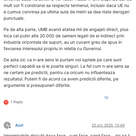
mult vor fi constransi sa respecte termenul, inclusiv daca UE nu
e cumva convinsa pe ultima suta de metri sa dea niste derogari
punctuale.
Pe de alta parte, UMB avand atatea mii de angajati direct, plus
inca cel putin alte 20.000 de oameni legati de ei indirect prin
industria orizontala de suport, au un cuvant greu de spus in
favoarea interesului propriu in relatia cu Guvernul.
De asta zic ca n-are sens le purtam noi luptele pe care sunt
perfect capabili sa si le poarte singuri. La fel cum n-are sens sa
ne certam pe predictii, pentru ca oricum nu influenteaza
rezultatul. Putem fi de acord ca avem predictii diferite, pe
argumente si presupuneri diferite.
16
1 Reply
N
A
Azzl
25 oct. 2025, 13:49
Deconectat
Interminabile discutii daca face , cum face, cand face….zic sa ii