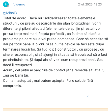
F
fulgernc
2 iul. 2025, 18:23
Deconectat
@
MihaiD
Total de acord. Dacă nu "solidarizează" toate elementele
structurii , ce preiau descărcările din plan longitudinal , vor fi
diferențe și pilonii afectați (elementele de sprijin și restul) vor
prelua forțe mai mari. Rețeta perfectă , ca în timp să ducă la
probleme pe care nu le vei putea compensa. Care să necesite să
dai jos totul până la piloni. Și să nu fie nevoie să faci asta după
terminarea lucrărilor. Să fugi dipă constructor , cu procese , cu
cine e responsabil , și să ajungi în situația să trebuiască să o faci
pe cheltuiala ta. Și după aia să vezi cum recuperezi banii. Sau
dacă îi recuperezi.
Acum , cel puțin ai pârghiile de control ptr a remedia situația. Și
..nu pe banii tăi.
Cum am asteptat , mai putem aștepta. Ptr o soluție fără
compromis.
2