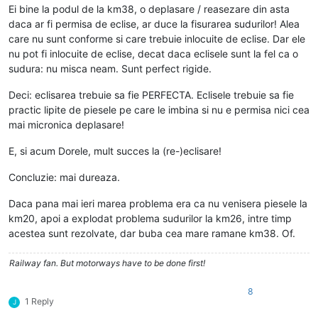
Ei bine la podul de la km38, o deplasare / reasezare din asta
daca ar fi permisa de eclise, ar duce la fisurarea sudurilor! Alea
care nu sunt conforme si care trebuie inlocuite de eclise. Dar ele
nu pot fi inlocuite de eclise, decat daca eclisele sunt la fel ca o
sudura: nu misca neam. Sunt perfect rigide.
Deci: eclisarea trebuie sa fie PERFECTA. Eclisele trebuie sa fie
practic lipite de piesele pe care le imbina si nu e permisa nici cea
mai micronica deplasare!
E, si acum Dorele, mult succes la (re-)eclisare!
Concluzie: mai dureaza.
Daca pana mai ieri marea problema era ca nu venisera piesele la
km20, apoi a explodat problema sudurilor la km26, intre timp
acestea sunt rezolvate, dar buba cea mare ramane km38. Of.
Railway fan. But motorways have to be done first!
8
1 Reply
J