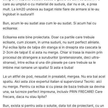
care au umplut-o cu material de sudura, dar nu e ok, e prea
mult. La km20 undeva au bagat niste fiare de armare si le-au
inglobat in sudura!!!
Bun, acum le-au sudat asa cum le-au sudat. Si acum hai cu
eclisarea:
Eclisarea este bine proiectata. Doar ca partile care trebuie
eclisate, cum ziceam, in urma sudurii, nu sunt perfect aliniate.
Pui eclisa lipita de talpa din stanga si in dreapta sta cascata la
2-3cm de talpa! E si asta nu merge. Chiar si trasa la maxim prin
procesul de strangere a suruburilor (pretensionate, deci ultra-
stranse), intre eclisa si una din piesele pe care trebuie sa le
imbine mai ramane un spatiu! Si asta e buba!
La un altfel de pod, nesudat in prealabil, mergea. Nu era bai acel
spatiu. Aici asta zice expertul italian si supervizerul Tecnic: aici
nu merge. Pentru ca eclisa si cu piesa de baza trebuie sa devina
una, sa lucreze perfect impreuna, inclusiv PRIN FRECARE! Care
frecare, daca nu stau lipite?
Bun, exista si pentru asta o solutie, data tot de proiectant, cu un