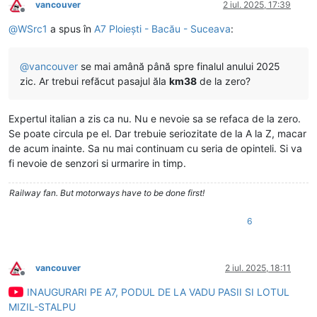
vancouver
2 iul. 2025, 17:39
Deconectat
@
WSrc1
a spus în
A7 Ploiești - Bacău - Suceava
:
@
vancouver
se mai amână până spre finalul anului 2025
zic. Ar trebui refăcut pasajul ăla
km38
de la zero?
Expertul italian a zis ca nu. Nu e nevoie sa se refaca de la zero.
Se poate circula pe el. Dar trebuie seriozitate de la A la Z, macar
de acum inainte. Sa nu mai continuam cu seria de opinteli. Si va
fi nevoie de senzori si urmarire in timp.
Railway fan. But motorways have to be done first!
6
vancouver
2 iul. 2025, 18:11
Deconectat
INAUGURARI PE A7, PODUL DE LA VADU PASII SI LOTUL
MIZIL-STALPU