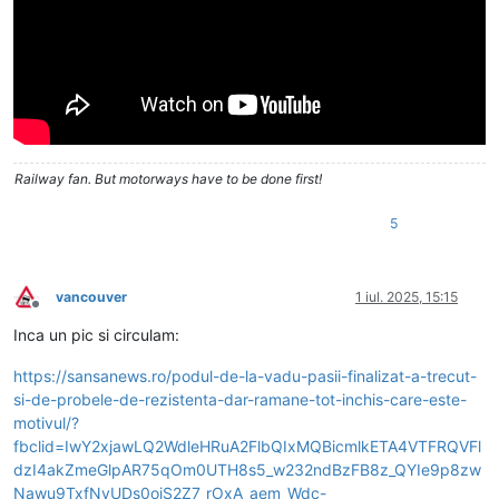
Railway fan. But motorways have to be done first!
5
vancouver
1 iul. 2025, 15:15
Deconectat
Inca un pic si circulam:
https://sansanews.ro/podul-de-la-vadu-pasii-finalizat-a-trecut-
si-de-probele-de-rezistenta-dar-ramane-tot-inchis-care-este-
motivul/?
fbclid=IwY2xjawLQ2WdleHRuA2FlbQIxMQBicmlkETA4VTFRQVFl
dzI4akZmeGlpAR75qOm0UTH8s5_w232ndBzFB8z_QYIe9p8zw
Nawu9TxfNyUDs0oiS2Z7_rOxA_aem_Wdc-