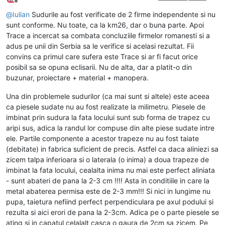
Deconectat
@
Iulian
Sudurile au fost verificate de 2 firme independente si nu
sunt conforme. Nu toate, ca la km26, dar o buna parte. Apoi
Trace a incercat sa combata concluziile firmelor romanesti si a
adus pe unii din Serbia sa le verifice si acelasi rezultat. Fii
convins ca primul care sufera este Trace si ar fi facut orice
posibil sa se opuna eclisarii. Nu de alta, dar a platit-o din
buzunar, proiectare + material + manopera.
Una din problemele sudurilor (ca mai sunt si altele) este aceea
ca piesele sudate nu au fost realizate la milimetru. Piesele de
imbinat prin sudura la fata locului sunt sub forma de trapez cu
aripi sus, adica la randul lor compuse din alte piese sudate intre
ele. Partile componente a acestor trapeze nu au fost taiate
(debitate) in fabrica suficient de precis. Astfel ca daca aliniezi sa
zicem talpa inferioara si o laterala (o inima) a doua trapeze de
imbinat la fata locului, cealalta inima nu mai este perfect aliniata
- sunt abateri de pana la 2-3 cm !!!! Asta in conditiile in care la
metal abaterea permisa este de 2-3 mm!!! Si nici in lungime nu
pupa, taietura nefiind perfect perpendiculara pe axul podului si
rezulta si aici erori de pana la 2-3cm. Adica pe o parte piesele se
ating si in capatul celalalt casca o gaura de 2cm sa zicem. Pe