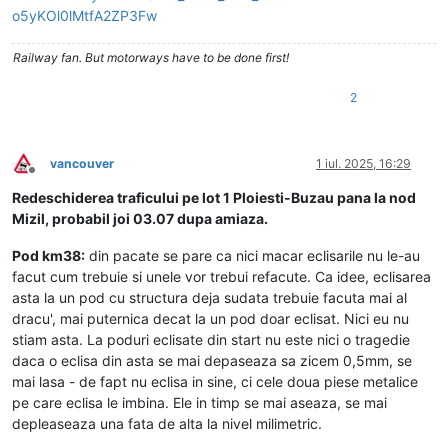
o5yKOl0lMtfA2ZP3Fw
Railway fan. But motorways have to be done first!
2
vancouver
1 iul. 2025, 16:29
Deconectat
Redeschiderea traficului pe lot 1 Ploiesti-Buzau pana la nod
Mizil, probabil joi 03.07 dupa amiaza.
Pod km38:
din pacate se pare ca nici macar eclisarile nu le-au
facut cum trebuie si unele vor trebui refacute. Ca idee, eclisarea
asta la un pod cu structura deja sudata trebuie facuta mai al
dracu', mai puternica decat la un pod doar eclisat. Nici eu nu
stiam asta. La poduri eclisate din start nu este nici o tragedie
daca o eclisa din asta se mai depaseaza sa zicem 0,5mm, se
mai lasa - de fapt nu eclisa in sine, ci cele doua piese metalice
pe care eclisa le imbina. Ele in timp se mai aseaza, se mai
depleaseaza una fata de alta la nivel milimetric.