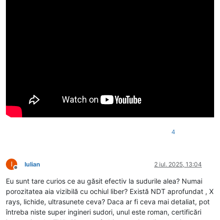
4
I
Iulian
2 iul. 2025, 13:04
Deconectat
Eu sunt tare curios ce au găsit efectiv la sudurile alea? Numai
porozitatea aia vizibilă cu ochiul liber? Există NDT aprofundat , X
rays, lichide, ultrasunete ceva? Daca ar fi ceva mai detaliat, pot
întreba niste super ingineri sudori, unul este roman, certificări