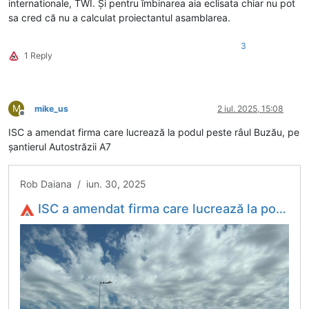
internationale, TWI. Și pentru îmbinarea aia eclisata chiar nu pot
sa cred că nu a calculat proiectantul asamblarea.
3
1 Reply
M
mike_us
2 iul. 2025, 15:08
Deconectat
ISC a amendat firma care lucrează la podul peste râul Buzău, pe
șantierul Autostrăzii A7
Rob Daiana / iun. 30, 2025
ISC a amendat firma care lucrează la podul peste râul Buzău, pe șantierul Autostrăzii A7