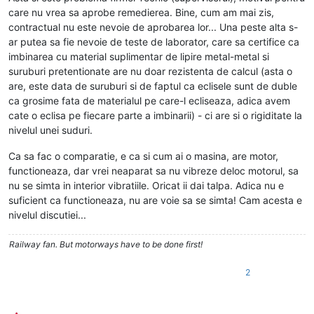
care nu vrea sa aprobe remedierea. Bine, cum am mai zis,
contractual nu este nevoie de aprobarea lor... Una peste alta s-
ar putea sa fie nevoie de teste de laborator, care sa certifice ca
imbinarea cu material suplimentar de lipire metal-metal si
suruburi pretentionate are nu doar rezistenta de calcul (asta o
are, este data de suruburi si de faptul ca eclisele sunt de duble
ca grosime fata de materialul pe care-l ecliseaza, adica avem
cate o eclisa pe fiecare parte a imbinarii) - ci are si o rigiditate la
nivelul unei suduri.
Ca sa fac o comparatie, e ca si cum ai o masina, are motor,
functioneaza, dar vrei neaparat sa nu vibreze deloc motorul, sa
nu se simta in interior vibratiile. Oricat ii dai talpa. Adica nu e
suficient ca functioneaza, nu are voie sa se simta! Cam acesta e
nivelul discutiei...
Railway fan. But motorways have to be done first!
2