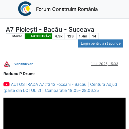
Forum Construim România
A7 Ploiești - Bacău - Suceava
4.3k
123
1.4m
14
Moved
AUTOSTRĂZI
Login pentru a răspunde
vancouver
1 iul. 2025, 15:03
Deconectat
Raducu P Drum
:
AUTOSTRADA A7 #342 Focșani - Bacău | Centura Adjud
(parte din LOTUL 2) | Comparatie 19.05- 28.06.25