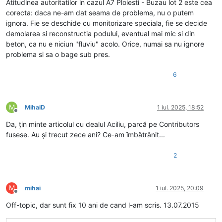
Atitudinea autoritatilor in cazul A7 Ploiesti - Buzau lot 2 este cea
corecta: daca ne-am dat seama de problema, nu o putem
ignora. Fie se deschide cu monitorizare speciala, fie se decide
demolarea si reconstructia podului, eventual mai mic si din
beton, ca nu e niciun "fluviu" acolo. Orice, numai sa nu ignore
problema si sa o bage sub pres.
6
M
MihaiD
1 iul. 2025, 18:52
Deconectat
Da, țin minte articolul cu dealul Aciliu, parcă pe Contributors
fusese. Au și trecut zece ani? Ce-am îmbătrânit...
2
M
mihai
1 iul. 2025, 20:09
Deconectat
Off-topic, dar sunt fix 10 ani de cand l-am scris. 13.07.2015