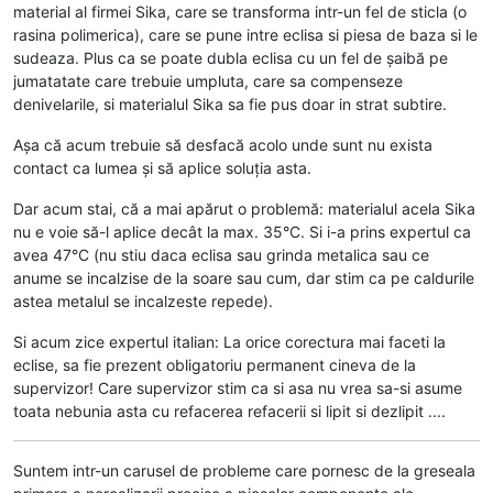
material al firmei Sika, care se transforma intr-un fel de sticla (o
rasina polimerica), care se pune intre eclisa si piesa de baza si le
sudeaza. Plus ca se poate dubla eclisa cu un fel de șaibă pe
jumatatate care trebuie umpluta, care sa compenseze
denivelarile, si materialul Sika sa fie pus doar in strat subtire.
Așa că acum trebuie să desfacă acolo unde sunt nu exista
contact ca lumea și să aplice soluția asta.
Dar acum stai, că a mai apărut o problemă: materialul acela Sika
nu e voie să-l aplice decât la max. 35°C. Si i-a prins expertul ca
avea 47°C (nu stiu daca eclisa sau grinda metalica sau ce
anume se incalzise de la soare sau cum, dar stim ca pe caldurile
astea metalul se incalzeste repede).
Si acum zice expertul italian: La orice corectura mai faceti la
eclise, sa fie prezent obligatoriu permanent cineva de la
supervizor! Care supervizor stim ca si asa nu vrea sa-si asume
toata nebunia asta cu refacerea refacerii si lipit si dezlipit ....
Suntem intr-un carusel de probleme care pornesc de la greseala