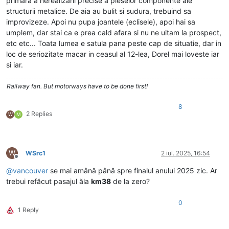
primara a nerealizarii precise a pieselor componente ale
structurii metalice. De aia au bulit si sudura, trebuind sa
improvizeze. Apoi nu pupa joantele (eclisele), apoi hai sa
umplem, dar stai ca e prea cald afara si nu ne uitam la prospect,
etc etc... Toata lumea e satula pana peste cap de situatie, dar in
loc de seriozitate macar in ceasul al 12-lea, Dorel mai loveste iar
si iar.
Railway fan. But motorways have to be done first!
8
2 Replies
W
M
W
WSrc1
2 iul. 2025, 16:54
Deconectat
@
vancouver
se mai amână până spre finalul anului 2025 zic. Ar
trebui refăcut pasajul ăla
km38
de la zero?
0
1 Reply