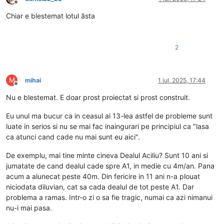
Deconectat
Chiar e blestemat lotul ăsta
2
M
mihai
1 iul. 2025, 17:44
Deconectat
Nu e blestemat. E doar prost proiectat si prost construit.
Eu unul ma bucur ca in ceasul ai 13-lea astfel de probleme sunt
luate in serios si nu se mai fac inaingurari pe principiul ca "lasa
ca atunci cand cade nu mai sunt eu aici".
De exemplu, mai tine minte cineva Dealul Aciliu? Sunt 10 ani si
jumatate de cand dealul cade spre A1, in medie cu 4m/an. Pana
acum a alunecat peste 40m. Din fericire in 11 ani n-a plouat
niciodata diluvian, cat sa cada dealul de tot peste A1. Dar
problema a ramas. Intr-o zi o sa fie tragic, numai ca azi nimanui
nu-i mai pasa.