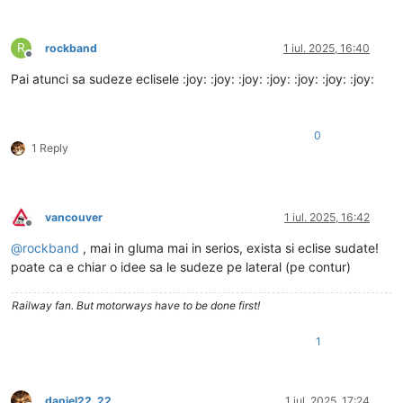
R
rockband
1 iul. 2025, 16:40
Deconectat
Pai atunci sa sudeze eclisele :joy: :joy: :joy: :joy: :joy: :joy: :joy:
0
1 Reply
vancouver
1 iul. 2025, 16:42
Deconectat
@
rockband
, mai in gluma mai in serios, exista si eclise sudate!
poate ca e chiar o idee sa le sudeze pe lateral (pe contur)
Railway fan. But motorways have to be done first!
1
daniel22_22
1 iul. 2025, 17:24