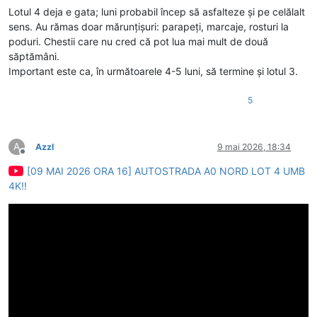
Lotul 4 deja e gata; luni probabil încep să asfalteze și pe celălalt
sens. Au rămas doar mărunțișuri: parapeți, marcaje, rosturi la
poduri. Chestii care nu cred că pot lua mai mult de două
săptămâni.
Important este ca, în următoarele 4-5 luni, să termine și lotul 3.
5
A
Azzl
9 mai 2026, 18:34
Deconectat
[09 MAI 2026 ORA 16] AUTOSTRADA A0 NORD LOT 4 UMB
4K!!