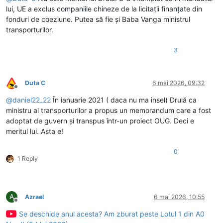
lui, UE a exclus companiile chineze de la licitații finanțate din
fonduri de coeziune. Putea să fie și Baba Vanga ministrul
transporturilor.
3
Duta C
6 mai 2026, 09:32
Deconectat
@
daniel22_22
În ianuarie 2021 ( daca nu ma insel) Drulă ca
ministru al transporturilor a propus un memorandum care a fost
adoptat de guvern și transpus într-un proiect OUG. Deci e
meritul lui. Asta e!
0
1 Reply
A
Azrael
6 mai 2026, 10:55
Deconectat
Se deschide anul acesta? Am zburat peste Lotul 1 din A0