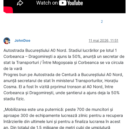
2
JohnDoe
11 mai 2026, 11:51
Deconectat
Autostrada Bucureștiului A0 Nord. Stadiul lucrărilor pe lotul 1
Corbeanca – Dragomirești a ajuns la 50%, anunță un secretar de
stat la Transporturi / Între Mogoșoaia și Corbeanca se va circula
de la vară
Progres bun pe Autostrada de Centură a Bucureștiului A0 Nord,
anunță secretarul de stat în ministerul Transporturilor, Horațiu
Cosma. El a fost în vizită prprimul tronson al A0 Nord, între
Corbeanca și Dragomirești, unde șantierul a ajuns deja la 50%
stadiu fizic.
„Mobilizarea este una puternică: peste 700 de muncitori și
aproape 300 de echipamente lucrează zilnic pentru a recupera
întârzierile din ultimele luni și pentru a finaliza lucrarea în acest
an. Din totalul de 1,5 milioane de metri cubi de umplutură