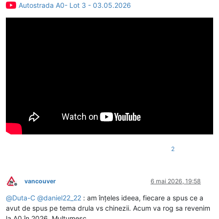
Autostrada A0- Lot 3 - 03.05.2026
2
vancouver
6 mai 2026, 19:58
Deconectat
@
Duta-C
@
daniel22_22
: am înțeles ideea, fiecare a spus ce a
avut de spus pe tema drula vs chinezii. Acum va rog sa revenim
la A0 în 2026. Mulțumesc.