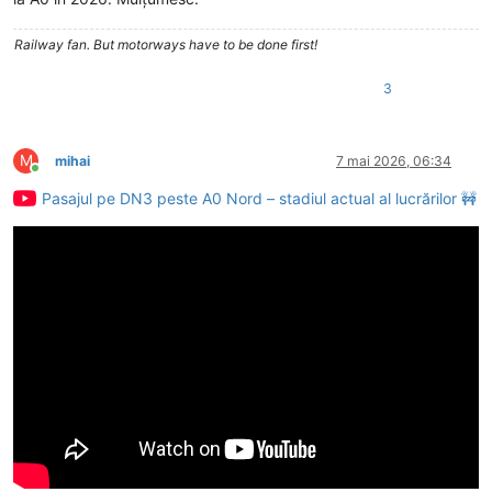
Railway fan. But motorways have to be done first!
3
M
mihai
7 mai 2026, 06:34
Conectat
Pasajul pe DN3 peste A0 Nord – stadiul actual al lucrărilor 🚧