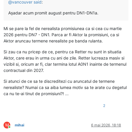
@
vancouver
said
:
Așadar acum promit august pentru DN1-DN1a.
Mi se pare la fel de nerealista promisiunea ca si cea cu martie
2026 pentru DN7 - DN1. Parca ar fi Aktor la promisiuni, ca si
Aktor aruncau termene nerealiste pe banda rulanta.
Si zau ca nu pricep de ce, pentru ca Retter nu sunt in situatia
Aktor, care erau in urma cu ani de zile. Retter lucreaza masiv si
vizibil si, oricum ar fi, clar termina lotul A0N1 inainte de termenul
contractual din 2027.
Si atunci de ce sa te discreditezi cu aruncatul de termene
nerealiste? Numai ca sa aiba lumea motiv sa te arate cu degetul
ca nu te-ai tinut de promisiuni?! ...
2
M
mihai
6 mai 2026, 18:18
Conectat