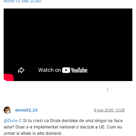
Nord! (5 Mai 2026)
1
daniel22_22
6 mai 2026, 12:28
Deconectat
@
Duta-C
Si tu crezi ca Drula decidea de unul singur sa faca
asta? Doar s-a implementat national o decizie a UE. Cum au
urmat si altele in alte domenii.