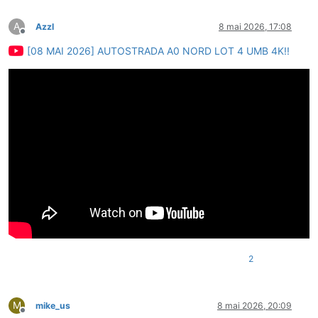
A
Azzl
8 mai 2026, 17:08
Deconectat
[08 MAI 2026] AUTOSTRADA A0 NORD LOT 4 UMB 4K!!
2
M
mike_us
8 mai 2026, 20:09
Deconectat