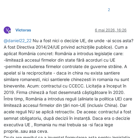
2
V
Victoras
6 mai 2026, 16:26
Deconectat
@
daniel22_22
Nu a fost nici o decizie UE, de unde -ai scos asta?
A fost Directiva 2014/24/UE privind achizițiile publice). Cum a
aplicat România concret: România a introdus legislație care:
-limitează accesul firmelor din state fără acorduri cu UE
-permite excluderea firmelor controlate de guverne străine. A
apelat si la reciprocitate - daca in china nu exista santiere
similare romanesti, nici santierele chinezesti in romania nu sunt
binevenite. Acum: contractul cu CCECC. Licitația a început în
2019. Firma chineză a fost desemnată câștigătoare în 2020.
Între timp, România a introdus reguli (aliniate la politica UE) care
limitează accesul firmelor din țări non-UE (inclusiv China). Dar
acele reguli NU se aplică retroactiv. De aceea: contractul a fost
semnat obligatoriu, după decizii în instanță. Daca era o decizie
executiva UE , Romania nu mai trebuia sa -si faca lege
proprie..sau asa ceva.
Drula are meritul ca a inventat formularea asta pentru legislatia