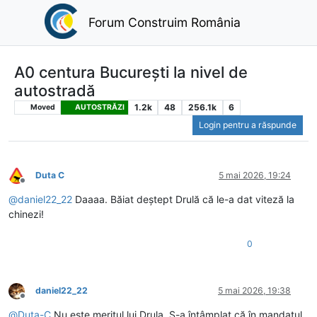
Forum Construim România
A0 centura București la nivel de
autostradă
1.2k
48
256.1k
6
Moved
AUTOSTRĂZI
Login pentru a răspunde
Duta C
5 mai 2026, 19:24
Deconectat
@
daniel22_22
Daaaa. Băiat deștept Drulă că le-a dat viteză la
chinezi!
0
daniel22_22
5 mai 2026, 19:38
Deconectat
@
Duta-C
Nu este meritul lui Drula. S-a întâmplat că în mandatul