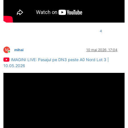
4
M
mihai
10 mai 2026, 17:04
Conectat
IMAGINI LIVE: Pasajul pe DN3 peste A0 Nord Lot 3 |
10.05.2026