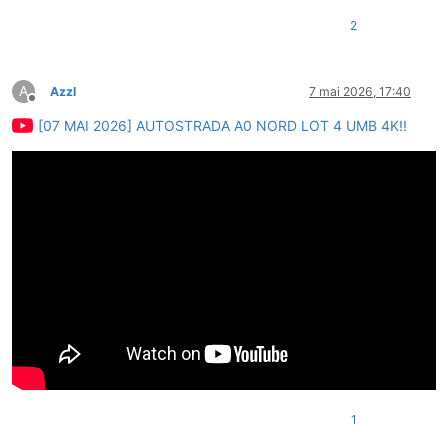
2
A
Azzl
7 mai 2026, 17:40
Deconectat
[07 MAI 2026] AUTOSTRADA A0 NORD LOT 4 UMB 4K!!
1