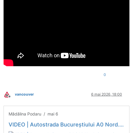
0
vancouver
6 mai 2026, 18:00
Deconectat
Mădălina Podaru / mai 6
VIDEO | Autostrada Bucureștiului A0 Nord. Compania Retter Group montează grinzi de tip mixt metal-beton cu durata de viață de 120 de ani pe lotul 1 / Lucrările vor fi gata cu 8 luni mai devreme,...