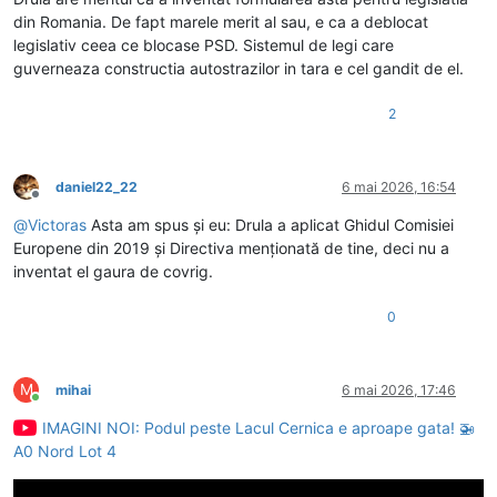
din Romania. De fapt marele merit al sau, e ca a deblocat
legislativ ceea ce blocase PSD. Sistemul de legi care
guverneaza constructia autostrazilor in tara e cel gandit de el.
2
daniel22_22
6 mai 2026, 16:54
Deconectat
@
Victoras
Asta am spus și eu: Drula a aplicat Ghidul Comisiei
Europene din 2019 și Directiva menționată de tine, deci nu a
inventat el gaura de covrig.
0
M
mihai
6 mai 2026, 17:46
Conectat
IMAGINI NOI: Podul peste Lacul Cernica e aproape gata! 🚁
A0 Nord Lot 4