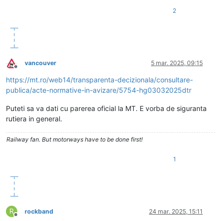
2
vancouver
5 mar. 2025, 09:15
Deconectat
https://mt.ro/web14/transparenta-decizionala/consultare-
publica/acte-normative-in-avizare/5754-hg03032025dtr
Puteti sa va dati cu parerea oficial la MT. E vorba de siguranta
rutiera in general.
Railway fan. But motorways have to be done first!
1
R
rockband
24 mar. 2025, 15:11
Deconectat