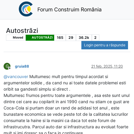
Forum Construim România
Autostrăzi
165
29
36.2k
2
Moved
AUTOSTRĂZI
Login pentru a răspunde
G
gruia88
21 feb. 2025, 11:20
Deconectat
@
vancouver
Multumesc mult pentru timpul acordat si
argumentelor solide , da cand nu ai toate datele problemei esti
oribit sa gandesti simplu si direct .
Multumesc frumos pentru toate argumentele , asa este sunt unul
dintre cei care au copilarit in ani 1990 cand nu stiam ce gust are
Coca-Cola si purtam doar un rand de adidasi tot anul , este
bunastare economica se vede peste tot de la calitatea lucrurilor
consumate la haine si la masini ca daca tot este forum de
infrastrucutra. Parcul auto dar si infrastructura au evoluat foarte
mult si imi doresc sa o faca in continuare.