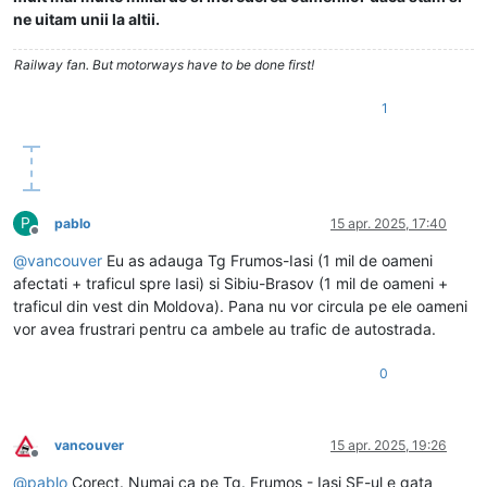
ne uitam unii la altii.
Railway fan. But motorways have to be done first!
1
P
pablo
15 apr. 2025, 17:40
Deconectat
@
vancouver
Eu as adauga Tg Frumos-Iasi (1 mil de oameni
afectati + traficul spre Iasi) si Sibiu-Brasov (1 mil de oameni +
traficul din vest din Moldova). Pana nu vor circula pe ele oameni
vor avea frustrari pentru ca ambele au trafic de autostrada.
0
vancouver
15 apr. 2025, 19:26
Deconectat
@
pablo
Corect. Numai ca pe Tg. Frumos - Iasi SF-ul e gata