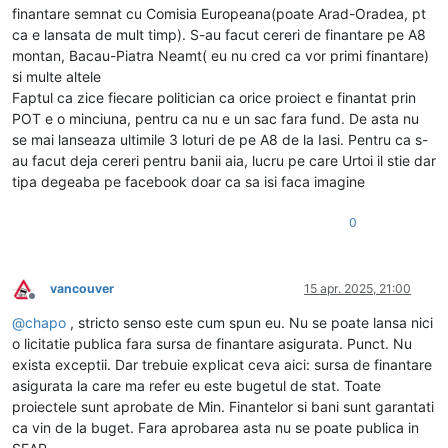
finantare semnat cu Comisia Europeana(poate Arad-Oradea, pt
ca e lansata de mult timp). S-au facut cereri de finantare pe A8
montan, Bacau-Piatra Neamt( eu nu cred ca vor primi finantare)
si multe altele
Faptul ca zice fiecare politician ca orice proiect e finantat prin
POT e o minciuna, pentru ca nu e un sac fara fund. De asta nu
se mai lanseaza ultimile 3 loturi de pe A8 de la Iasi. Pentru ca s-
au facut deja cereri pentru banii aia, lucru pe care Urtoi il stie dar
tipa degeaba pe facebook doar ca sa isi faca imagine
0
vancouver
15 apr. 2025, 21:00
Deconectat
@
chapo
, stricto senso este cum spun eu. Nu se poate lansa nici
o licitatie publica fara sursa de finantare asigurata. Punct. Nu
exista exceptii. Dar trebuie explicat ceva aici: sursa de finantare
asigurata la care ma refer eu este bugetul de stat. Toate
proiectele sunt aprobate de Min. Finantelor si bani sunt garantati
ca vin de la buget. Fara aprobarea asta nu se poate publica in