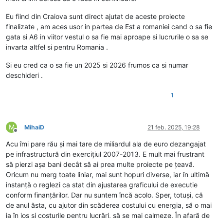
Eu fiind din Craiova sunt direct ajutat de aceste proiecte
finalizate , am aces usor in partea de Est a romaniei cand o sa fie
gata si A6 in viitor vestul o sa fie mai aproape si lucrurile o sa se
invarta altfel si pentru Romania .
Si eu cred ca o sa fie un 2025 si 2026 frumos ca si numar
deschideri .
1
M
MihaiD
21 feb. 2025, 19:28
Deconectat
Acu îmi pare rău și mai tare de miliardul ala de euro dezangajat
pe infrastructură din exercițiul 2007-2013. E mult mai frustrant
să pierzi așa bani decât să ai prea multe proiecte pe țeavă.
Oricum nu merg toate liniar, mai sunt hopuri diverse, iar în ultimă
instanță o reglezi ca stat din ajustarea graficului de executie
conform finanțărilor. Dar nu suntem încă acolo. Sper, totuși, că
de anul ăsta, cu ajutor din scăderea costului cu energia, să o mai
ia în jos și costurile pentru lucrări, să se mai calmeze. În afară de