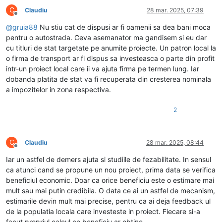
C
Claudiu
28 mar. 2025, 07:39
Deconectat
@
gruia88
Nu stiu cat de dispusi ar fi oamenii sa dea bani moca
pentru o autostrada. Ceva asemanator ma gandisem si eu dar
cu titluri de stat targetate pe anumite proiecte. Un patron local la
o firma de transport ar fi dispus sa investeasca o parte din profit
intr-un proiect local care ii va ajuta firma pe termen lung. Iar
dobanda platita de stat va fi recuperata din cresterea nominala
a impozitelor in zona respectiva.
2
C
Claudiu
28 mar. 2025, 08:44
Deconectat
Iar un astfel de demers ajuta si studiile de fezabilitate. In sensul
ca atunci cand se propune un nou proiect, prima data se verifica
beneficiul economic. Doar ca orice beneficiu este o estimare mai
mult sau mai putin credibila. O data ce ai un astfel de mecanism,
estimarile devin mult mai precise, pentru ca ai deja feedback ul
de la populatia locala care investeste in proiect. Fiecare si-a
facut propriul calcul ce beneficiu ar obtine.