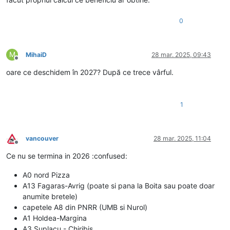
0
M
MihaiD
28 mar. 2025, 09:43
Deconectat
oare ce deschidem în 2027? După ce trece vârful.
1
vancouver
28 mar. 2025, 11:04
Deconectat
Ce nu se termina in 2026 :confused:
A0 nord Pizza
A13 Fagaras-Avrig (poate si pana la Boita sau poate doar
anumite bretele)
capetele A8 din PNRR (UMB si Nurol)
A1 Holdea-Margina
A3 Suplacu - Chiribis