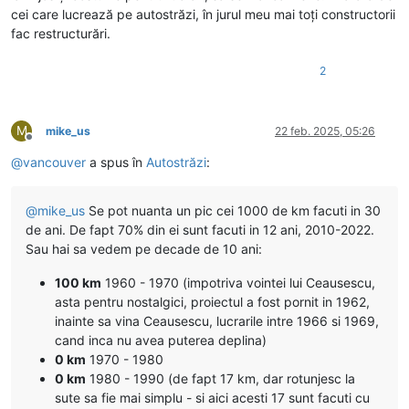
cei care lucrează pe autostrăzi, în jurul meu mai toți constructorii
fac restructurări.
2
M
mike_us
22 feb. 2025, 05:26
Deconectat
@
vancouver
a spus în
Autostrăzi
:
@
mike_us
Se pot nuanta un pic cei 1000 de km facuti in 30
de ani. De fapt 70% din ei sunt facuti in 12 ani, 2010-2022.
Sau hai sa vedem pe decade de 10 ani:
100 km
1960 - 1970 (impotriva vointei lui Ceausescu,
asta pentru nostalgici, proiectul a fost pornit in 1962,
inainte sa vina Ceausescu, lucrarile intre 1966 si 1969,
cand inca nu avea puterea deplina)
0 km
1970 - 1980
0 km
1980 - 1990 (de fapt 17 km, dar rotunjesc la
sute sa fie mai simplu - si aici acesti 17 sunt facuti cu