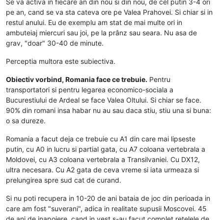
Se va activa in fiecare an din nou si din nou, de cel putin 3-4 ori
pe an, cand se va sta cateva ore pe Valea Prahovei. Si chiar si in
restul anului. Eu de exemplu am stat de mai multe ori in
ambuteiaj miercuri sau joi, pe la prânz sau seara. Nu asa de
grav, "doar" 30-40 de minute.
Perceptia multora este subiectiva.
Obiectiv vorbind, Romania face ce trebuie.
Pentru
transportatori si pentru legarea economico-sociala a
Bucurestiului de Ardeal se face Valea Oltului. Si chiar se face.
90% din romani insa habar nu au sau daca stiu, stiu una si buna:
o sa dureze.
Romania a facut deja ce trebuie cu A1 din care mai lipseste
putin, cu A0 in lucru si partial gata, cu A7 coloana vertebrala a
Moldovei, cu A3 coloana vertebrala a Transilvaniei. Cu DX12,
ultra necesara. Cu A2 gata de ceva vreme si iata urmeaza si
prelungirea spre sud cat de curand.
Si nu poti recupera in 10-20 de ani bataia de joc din perioada in
care am fost "suverani", adica in realitate supusii Moscovei. 45
de ani de inapoiere, cand in vest s-au facut complet retelele de