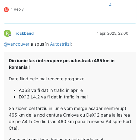
4
1 Reply
M
R
rockband
1 apr. 2025, 22:00
Deconectat
@
vancouver
a spus în
Autostrăzi
:
Din iunie fara intrerupere pe autostrada 465 km in
Romania !
Date fiind cele mai recente prognoze:
A0S3 va fi dat in trafic in aprilie
DX12 L4.2 va fi dat in trafic in mai
Sa zicem cel tarziu in iunie vom merge asadar neintrerupt
465 km de la nod centura Craiova cu DeX12 pana la iesirea
de pe A4 la Ovidiu (sau 460 km pana la iesirea A4 spre Port
Cta).
Acum cele mai lungi trasee pe autostrada sunt: