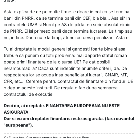
SEAP.
Asta explica de ce pe multe firme le doare in cot ca se termina
banii din PNRR, ca se termina banii din CEF, bla bla... Asa si? In
contractele UMB si Nurol pe A8 de pilda, nu scrie absolut nimic
de PNRR. Ei isi primesc banii daca termina lucrarea. La timp sau
nu, in fine. Daca nu e la timp, atunci cu ceva penalizari. Asta e.
Tu ai dreptate la modul general si gandesti foarte bine si asa
trebuie sa punem cu totii problema: mai departe statul roman
poate primi finantare de la o sursa UE? Pe cat posibil
nerambursabila? Daca sunt indeplinite anumite criterii, da. De
respectarea lor se ocupa insa beneficiarul lucrarii, CNAIR, MT,
CFR, etc... Cererea pentru contractul de finantare din fonduri UE
o depun aceste institutii. De regula o fac dupa semnarea
contractului de executie.
Deci da, ai dreptate. FINANTAREA EUROPEANA NU ESTE
ASIGURATA.
Dar si eu am dreptate: finantarea este asigurata. (fara cuvantul
"europeana").
Railway fan. But motorways have to be done first!