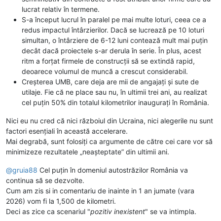
lucrat relativ în termene.
S-a început lucrul în paralel pe mai multe loturi, ceea ce a
redus impactul întârzierilor. Dacă se lucrează pe 10 loturi
simultan, o întârziere de 6-12 luni contează mult mai puțin
decât dacă proiectele s-ar derula în serie. În plus, acest
ritm a forțat firmele de construcții să se extindă rapid,
deoarece volumul de muncă a crescut considerabil.
Creșterea UMB, care deja are mii de angajați și sute de
utilaje. Fie că ne place sau nu, în ultimii trei ani, au realizat
cel puțin 50% din totalul kilometrilor inaugurați în România.
Nici eu nu cred că nici războiul din Ucraina, nici alegerile nu sunt
factori esențiali în această accelerare.
Mai degrabă, sunt folosiți ca argumente de către cei care vor să
minimizeze rezultatele „neașteptate” din ultimii ani.
@
gruia88
Cel puțin în domeniul autostrăzilor România va
continua să se dezvolte.
Cum am zis si in comentariu de inainte in 1 an jumate (vara
2026) vom fi la 1,500 de kilometri.
Deci as zice ca scenariul "
pozitiv inexistent
" se va intimpla.