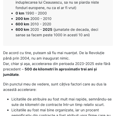
induplecarea lui Ceausescu, sa nu se piarda niste
fonduri europene, nu ca el ar fi vrut)
0 km
1990 - 2000
200 km
2000 - 2010
600 km
2010 - 2020
600 km
2020 -
2025
(jumatate de decada, deci
sanse sa facem peste 1000 in acesti 10 ani)
De acord cu tine, puteam să fiu mai nuanțat. De la Revoluție
până prin 2004, nu am inaugurat nimic.
Dar, chiar și așa, accelerarea din perioada 2023-2025 este fără
precedent –
500 de kilometri în aproximativ trei ani și
jumătate
.
Din punctul meu de vedere, sunt câțiva factori care au dus la
această accelerare:
Licitatiile de atribuire au fost mult mai rapide, semnându-se
sute de kilometri de contracte într-un timp relativ scurt.
Licitatiile au fost mai bine organizate, iar un procent
semnificativ din contracte a fost atribuit unor firme care au