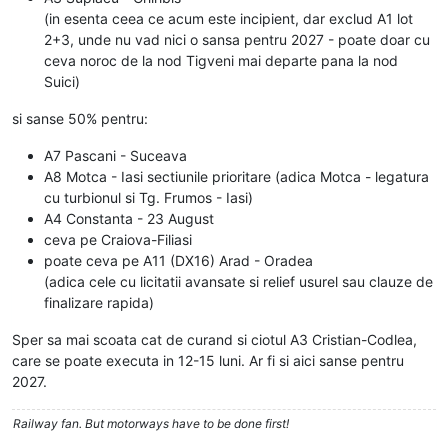
(in esenta ceea ce acum este incipient, dar exclud A1 lot
2+3, unde nu vad nici o sansa pentru 2027 - poate doar cu
ceva noroc de la nod Tigveni mai departe pana la nod
Suici)
si sanse 50% pentru:
A7 Pascani - Suceava
A8 Motca - Iasi sectiunile prioritare (adica Motca - legatura
cu turbionul si Tg. Frumos - Iasi)
A4 Constanta - 23 August
ceva pe Craiova-Filiasi
poate ceva pe A11 (DX16) Arad - Oradea
(adica cele cu licitatii avansate si relief usurel sau clauze de
finalizare rapida)
Sper sa mai scoata cat de curand si ciotul A3 Cristian-Codlea,
care se poate executa in 12-15 luni. Ar fi si aici sanse pentru
2027.
Railway fan. But motorways have to be done first!