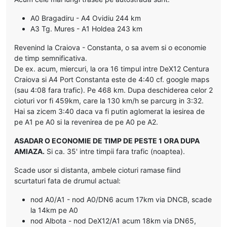
A0 Bragadiru - A4 Ovidiu 244 km
A3 Tg. Mures - A1 Holdea 243 km
Revenind la Craiova - Constanta, o sa avem si o economie
de timp semnificativa.
De ex. acum, miercuri, la ora 16 timpul intre DeX12 Centura
Craiova si A4 Port Constanta este de 4:40 cf. google maps
(sau 4:08 fara trafic). Pe 468 km. Dupa deschiderea celor 2
cioturi vor fi 459km, care la 130 km/h se parcurg in 3:32.
Hai sa zicem 3:40 daca va fi putin aglomerat la iesirea de
pe A1 pe A0 si la revenirea de pe A0 pe A2.
ASADAR O ECONOMIE DE TIMP DE PESTE 1 ORA DUPA
AMIAZA.
Si ca. 35' intre timpii fara trafic (noaptea).
Scade usor si distanta, ambele cioturi ramase fiind
scurtaturi fata de drumul actual:
nod A0/A1 - nod A0/DN6 acum 17km via DNCB, scade
la 14km pe A0
nod Albota - nod DeX12/A1 acum 18km via DN65,