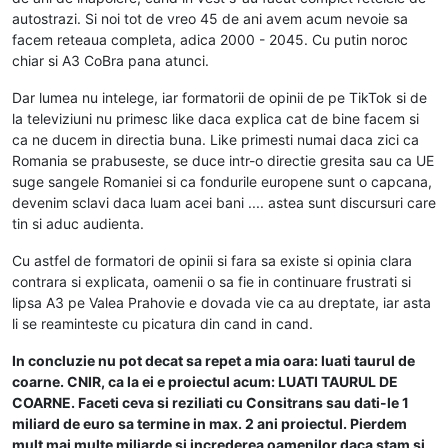
autostrazi. Si noi tot de vreo 45 de ani avem acum nevoie sa
facem reteaua completa, adica 2000 - 2045. Cu putin noroc
chiar si A3 CoBra pana atunci.
Dar lumea nu intelege, iar formatorii de opinii de pe TikTok si de
la televiziuni nu primesc like daca explica cat de bine facem si
ca ne ducem in directia buna. Like primesti numai daca zici ca
Romania se prabuseste, se duce intr-o directie gresita sau ca UE
suge sangele Romaniei si ca fondurile europene sunt o capcana,
devenim sclavi daca luam acei bani .... astea sunt discursuri care
tin si aduc audienta.
Cu astfel de formatori de opinii si fara sa existe si opinia clara
contrara si explicata, oamenii o sa fie in continuare frustrati si
lipsa A3 pe Valea Prahovie e dovada vie ca au dreptate, iar asta
li se reaminteste cu picatura din cand in cand.
In concluzie nu pot decat sa repet a mia oara: luati taurul de
coarne. CNIR, ca la ei e proiectul acum: LUATI TAURUL DE
COARNE. Faceti ceva si reziliati cu Consitrans sau dati-le 1
miliard de euro sa termine in max. 2 ani proiectul. Pierdem
mult mai multe miliarde si increderea oamenilor daca stam si