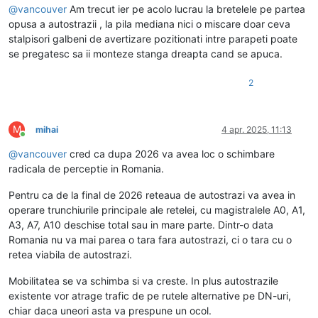
@
vancouver
Am trecut ier pe acolo lucrau la bretelele pe partea
opusa a autostrazii , la pila mediana nici o miscare doar ceva
stalpisori galbeni de avertizare pozitionati intre parapeti poate
se pregatesc sa ii monteze stanga dreapta cand se apuca.
2
M
mihai
4 apr. 2025, 11:13
Conectat
@
vancouver
cred ca dupa 2026 va avea loc o schimbare
radicala de perceptie in Romania.
Pentru ca de la final de 2026 reteaua de autostrazi va avea in
operare trunchiurile principale ale retelei, cu magistralele A0, A1,
A3, A7, A10 deschise total sau in mare parte. Dintr-o data
Romania nu va mai parea o tara fara autostrazi, ci o tara cu o
retea viabila de autostrazi.
Mobilitatea se va schimba si va creste. In plus autostrazile
existente vor atrage trafic de pe rutele alternative pe DN-uri,
chiar daca uneori asta va prespune un ocol.