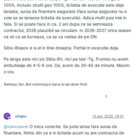
100%, inclusiv studii geo 100%, licitatia de executie este deja
lansata, sursa de finantare asigurata (fara sursa asigurata nu e
voie sa se lanseze licitatia de executie). Adica multi pasi mai in
fata. Si se poate face in ca. 2 ani dupa ce se semneaza
contractul, 2028 plauzibil sa circulam. In 2026-2027 orice iesean
va sti ca se lucreaza, ca se va vedea de pe DN.
Sibiu-Brasov e si el in linie dreapta. Partial in executie deja.
Pe langa asta nici pe Sibiu-BV, nici pe Iasi -Tg. Frumos nu avem
ambuteiaje de 4-5-6 ore. Da, avem de 30-40 de minute. Maxim
o ora.
Railway fan. But motorways have to be done first!
0
C
chapo
15 apr. 2025, 19:51
Deconectat
@
vancouver
O mica corectie. Se pote lansa fara sursa de
finantare. Nimic din ce e in licitatie acum nu are contractul de