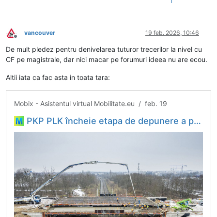
1
vancouver
19 feb. 2026, 10:46
Deconectat
De mult pledez pentru denivelarea tuturor trecerilor la nivel cu
CF pe magistrale, dar nici macar pe forumuri ideea nu are ecou.
Altii iata ca fac asta in toata tara:
Mobix - Asistentul virtual Mobilitate.eu / feb. 19
PKP PLK încheie etapa de depunere a proiectelor pentru eliminarea trecerilor la nivel și trecerea la pasaje denivelate în toată Polonia - Hubul tău de informații din domeniul mobilității