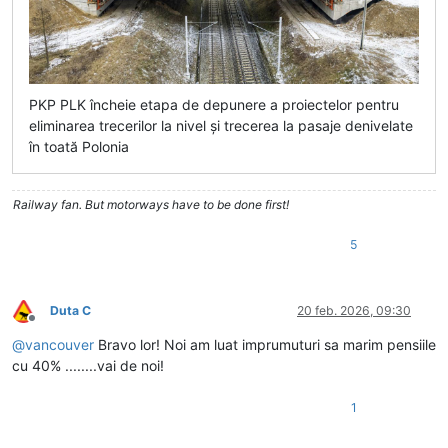
PKP PLK încheie etapa de depunere a proiectelor pentru
eliminarea trecerilor la nivel și trecerea la pasaje denivelate
în toată Polonia
Railway fan. But motorways have to be done first!
5
Duta C
20 feb. 2026, 09:30
Deconectat
@
vancouver
Bravo lor! Noi am luat imprumuturi sa marim pensiile
cu 40% ........vai de noi!
1