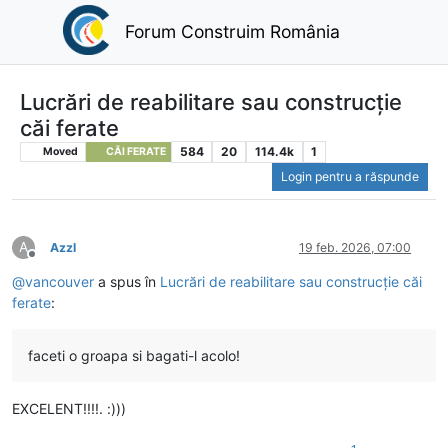
Forum Construim România
Lucrări de reabilitare sau construcție
căi ferate
584
20
114.4k
1
Moved
CĂI FERATE
Login pentru a răspunde
A
Azzl
19 feb. 2026, 07:00
Deconectat
@
vancouver
a spus în
Lucrări de reabilitare sau construcție căi
ferate
:
faceti o groapa si bagati-l acolo!
EXCELENT!!!!. :)))