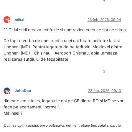
4
M
mihai
23 feb. 2026, 09:04
Conectat
^^ Titlul stirii creaza confuzie si contrazice ceea ce spune stirea.
De fapt e vorba de constructia unei cai ferate noi intre Iasi si
Ungheni (MD). Pentru legatura de pe teritoriul Moldovei dintre
Ungheni (MD) - Chisinau - Aeroport Chisinau, abia urmeaza
realizarea sutdiului de fezabilitate.
2
JohnDoe
23 feb. 2026, 09:13
Deconectat
din cate am inteles, legaturile noi pe CF dintre RO si MD se vor
face pe ecartament "normal".
Ma insel ?
Culmea optimismului: am o potcoava, imi mai trebuie trei, calul si caruta.