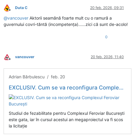
Duta C
20 feb. 2026, 09:31
Deconectat
@
vancouver
Aktorii seamănă foarte mult cu o ramură a
guvernului covri-tăntă (incompetența)......zici că sunt de-acolo!
0
vancouver
20 feb. 2026, 11:40
Deconectat
Adrian Bărbulescu / feb. 20
EXCLUSIV. Cum se va reconfigura Complexul Feroviar București
Studiul de fezabilitate pentru Complexul Feroviar București
este gata, iar în cursul acestui an megaproiectul va fi scos
la licitație