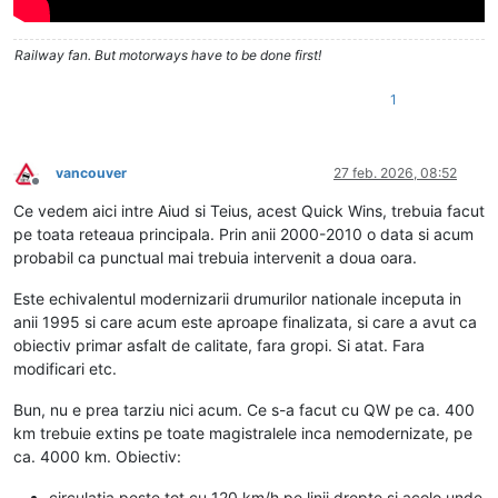
Railway fan. But motorways have to be done first!
1
vancouver
27 feb. 2026, 08:52
Deconectat
Ce vedem aici intre Aiud si Teius, acest Quick Wins, trebuia facut
pe toata reteaua principala. Prin anii 2000-2010 o data si acum
probabil ca punctual mai trebuia intervenit a doua oara.
Este echivalentul modernizarii drumurilor nationale inceputa in
anii 1995 si care acum este aproape finalizata, si care a avut ca
obiectiv primar asfalt de calitate, fara gropi. Si atat. Fara
modificari etc.
Bun, nu e prea tarziu nici acum. Ce s-a facut cu QW pe ca. 400
km trebuie extins pe toate magistralele inca nemodernizate, pe
ca. 4000 km. Obiectiv:
circulatia peste tot cu 120 km/h pe linii drepte si acolo unde