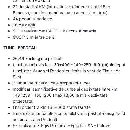
existent de 605km)
22 de statii si HM (intre altele extinderea statiei Buc
Baneasa, care in curand va avea acces la metrou)
44 poduri si podeste
26 de cladiri
SF-ul realizat de: ISPCF + Baicons (Romania)
COST: 3 miliarde de €
TUNEL PREDEAL
:
26,46 km lungime proiect
tunel propriu-zis km 139+400 - 149+259 (9,9 km) (inceput
tunel intre Azuga si Predeal cu iesire la vest de Timisu de
Sus)
2 tuburi de tunel cu cale simpla (bi-tube)
modificari semnificative de curbe si declivitate intre km
149+259 - 156+200 (max 18,60 la mie declivitate
proiectata)
final proiect la km 165+060 statia Dârste
liniile existente paralele cu tunelul vor fi pastrate (asigurand
acces la statia Predeal)
SF realizat de: Egis România – Egis Rail SA – Italrom