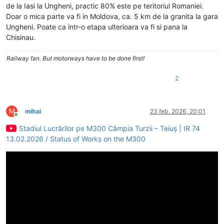
de la Iasi la Ungheni, practic 80% este pe teritoriul Romaniei.
Doar o mica parte va fi in Moldova, ca. 5 km de la granita la gara
Ungheni. Poate ca intr-o etapa ulterioara va fi si pana la
Chisinau.
Railway fan. But motorways have to be done first!
2
M
mihai
23 feb. 2026, 20:01
Conectat
Stadiul Lucrărilor pe M300 Câmpia Turzii – Teiuș | IR 74
13.02.2026 / Status of Works on the M300