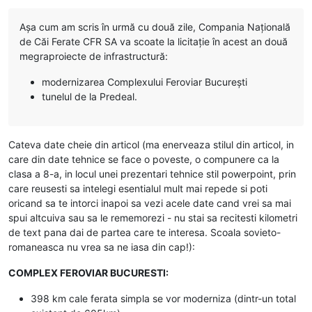
Așa cum am scris în urmă cu două zile, Compania Națională
de Căi Ferate CFR SA va scoate la licitație în acest an două
megraproiecte de infrastructură:
modernizarea Complexului Feroviar București
tunelul de la Predeal.
Cateva date cheie din articol (ma enerveaza stilul din articol, in
care din date tehnice se face o poveste, o compunere ca la
clasa a 8-a, in locul unei prezentari tehnice stil powerpoint, prin
care reusesti sa intelegi esentialul mult mai repede si poti
oricand sa te intorci inapoi sa vezi acele date cand vrei sa mai
spui altcuiva sau sa le rememorezi - nu stai sa recitesti kilometri
de text pana dai de partea care te interesa. Scoala sovieto-
romaneasca nu vrea sa ne iasa din cap!):
COMPLEX FEROVIAR BUCURESTI:
398 km cale ferata simpla se vor moderniza (dintr-un total