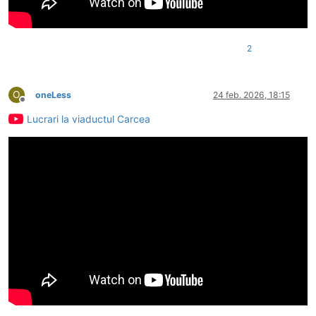
2
O
oneLess
24 feb. 2026, 18:15
Deconectat
Lucrari la viaductul Carcea