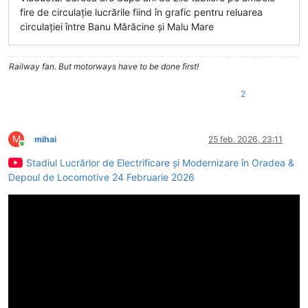
fire de circulație lucrările fiind în grafic pentru reluarea
circulației între Banu Mărăcine și Malu Mare
Railway fan. But motorways have to be done first!
2
M
mihai
25 feb. 2026, 23:11
Conectat
Stadiul Lucrărlor de Electrificare și Modernizare în Oradea &
Depoul de Locomotive 24 Februarie 2026