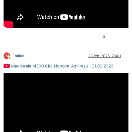
2
M
mihai
23 feb. 2026, 20:01
Conectat
Magistrala M300 Cluj-Napoca-Aghireșu - 21.02.2026