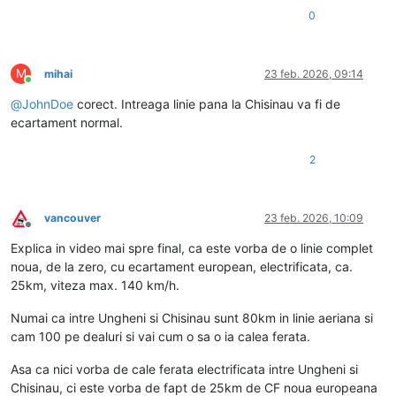
0
M
mihai
23 feb. 2026, 09:14
Conectat
@
JohnDoe
corect. Intreaga linie pana la Chisinau va fi de
ecartament normal.
2
vancouver
23 feb. 2026, 10:09
Deconectat
Explica in video mai spre final, ca este vorba de o linie complet
noua, de la zero, cu ecartament european, electrificata, ca.
25km, viteza max. 140 km/h.
Numai ca intre Ungheni si Chisinau sunt 80km in linie aeriana si
cam 100 pe dealuri si vai cum o sa o ia calea ferata.
Asa ca nici vorba de cale ferata electrificata intre Ungheni si
Chisinau, ci este vorba de fapt de 25km de CF noua europeana