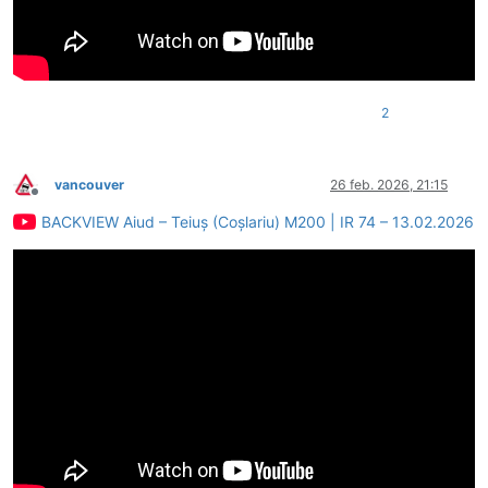
2
vancouver
26 feb. 2026, 21:15
Deconectat
BACKVIEW Aiud – Teiuș (Coșlariu) M200 | IR 74 – 13.02.2026