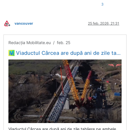
3
vancouver
25 feb. 2026, 21:31
Deconectat
Redacția Mobilitate.eu / feb. 25
Viaductul Cârcea are după ani de zile tabliere pe ambele fire de circulație lucrările fiind în grafic pentru reluarea circulației între Banu Mărăcine și Malu Mare - Hubul tău de informații din...
Viaductul Cârcea are după ani de zile tabliere pe ambele