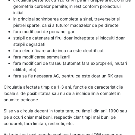
geometria curbelor permite; in rest conform proiectului
initial
in principal schimbarea completa a sinei, traverselor si
pietrei sparte, ca si a tuturor macazelor de pe directe
fara modificari de peroane, gari
stalpii de catenara si firul doar indreptate si inlocuiti doar
stalpii degradati
fara electrificare unde inca nu este electrificat
fara modificarea semnalizarii
fara modificari de traseu (automat fara exproprieri, mutari
utilitati, etc)
fara sa fie necesara AC, pentru ca este doar un RK greu
Circulatia afectata timp de 1-3 ani, functie de caracteristicile
locale si de posibilitatea sau nu de a inchide linia complet in
anumite perioade.
Si se va circula decent in toata tara, cu timpii din anii 1990 sau
pe alocuri chiar mai buni, respectiv clar timpi mai buni pe
coridoreli, fara limitari, restrictii, etc.
Ar trebui cat mai repede continuat programul QW macar pe: