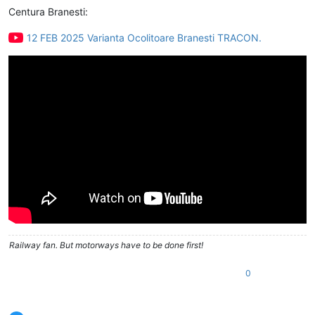
Centura Branesti:
12 FEB 2025 Varianta Ocolitoare Branesti TRACON.
Railway fan. But motorways have to be done first!
0