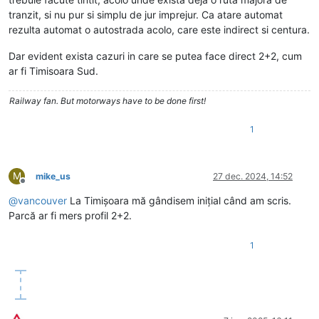
tranzit, si nu pur si simplu de jur imprejur. Ca atare automat
rezulta automat o autostrada acolo, care este indirect si centura.
Dar evident exista cazuri in care se putea face direct 2+2, cum
ar fi Timisoara Sud.
Railway fan. But motorways have to be done first!
1
M
mike_us
27 dec. 2024, 14:52
Deconectat
@
vancouver
La Timișoara mă gândisem inițial când am scris.
Parcă ar fi mers profil 2+2.
1