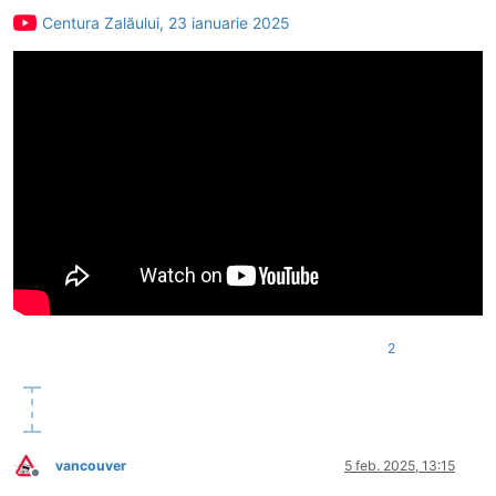
Centura Zalăului, 23 ianuarie 2025
2
vancouver
5 feb. 2025, 13:15
Deconectat