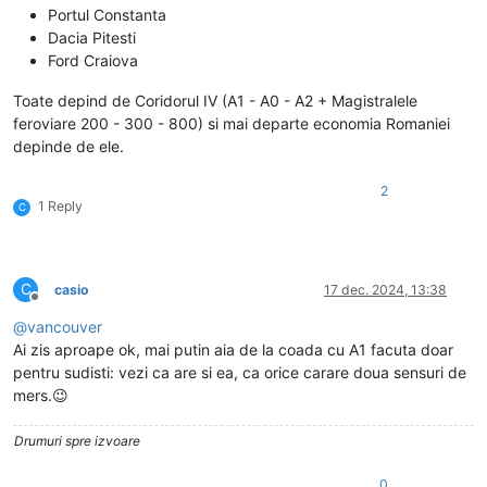
Portul Constanta
Dacia Pitesti
Ford Craiova
Toate depind de Coridorul IV (A1 - A0 - A2 + Magistralele
feroviare 200 - 300 - 800) si mai departe economia Romaniei
depinde de ele.
2
1 Reply
C
C
casio
17 dec. 2024, 13:38
Deconectat
@
vancouver
Ai zis aproape ok, mai putin aia de la coada cu A1 facuta doar
pentru sudisti: vezi ca are si ea, ca orice carare doua sensuri de
mers.😉
Drumuri spre izvoare
0