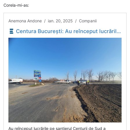
Corela-mi-as:
Anemona Andone / ian. 20, 2025 / Companii
Centura București: Au reînceput lucrările pe tronsonul Jilava - Domnești, unde vor fi construite în premieră intersecții pe trei niveluri - Economica.net
Au reînceput lucrările pe șantierul Centurii de Sud a