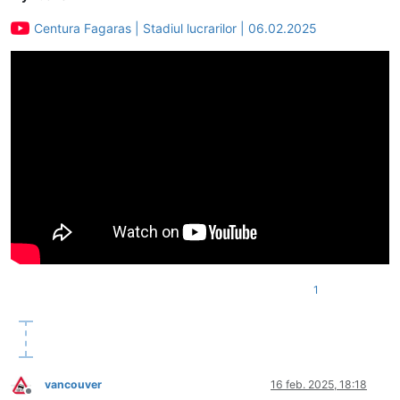
Centura Fagaras | Stadiul lucrarilor | 06.02.2025
1
vancouver
16 feb. 2025, 18:18
Deconectat