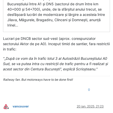
Bucureștiului între A1 și DN5 (sectorul de drum între km
40+000 și 54+700), unde, de la sfârșitul anului trecut, se
desfășoară lucrări de modernizare și lărgire a acesteia între
Jilava, Măgurele, Bragadiru, Clinceni și Domnești, anunță
Irinel...
Lucrari pe DNCB sector sud-vest (aprox. corespunzator
sectorului Aktor de pe A0). Inceput timid de santier, fara restrictii
in trafic:
"„După ce vom da în trafic lotul 3 al Autostrăzii Bucureștiului A0
Sud, se va putea intra cu restricții de trafic pentru a fi realizat și
acest sector din Centura București”, explică Scrioșteanu."
Railway fan. But motorways have to be done first!
0
vancouver
20 ian. 2025, 21:23
Deconectat