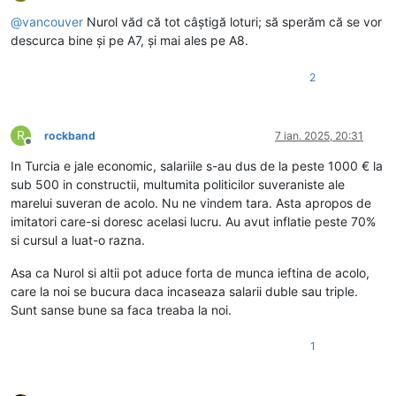
Deconectat
@
vancouver
Nurol văd că tot câștigă loturi; să sperăm că se vor
descurca bine și pe A7, și mai ales pe A8.
2
R
rockband
7 ian. 2025, 20:31
Deconectat
In Turcia e jale economic, salariile s-au dus de la peste 1000 € la
sub 500 in constructii, multumita politicilor suveraniste ale
marelui suveran de acolo. Nu ne vindem tara. Asta apropos de
imitatori care-si doresc acelasi lucru. Au avut inflatie peste 70%
si cursul a luat-o razna.
Asa ca Nurol si altii pot aduce forta de munca ieftina de acolo,
care la noi se bucura daca incaseaza salarii duble sau triple.
Sunt sanse bune sa faca treaba la noi.
1