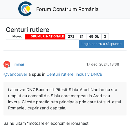
Forum Construim România
Centuri rutiere
272
31
49.0k
3
Moved
DRUMURI NAȚIONALE
Login pentru a răspunde
M
mihai
17 dec. 2024, 13:38
Deconectat
@
vancouver
a spus în
Centuri rutiere, inclusiv DNCB
:
i altceva: DN7 Bucuresti-Pitesti-Sibiu-Arad-Nadlac nu s-a
umplut cu oamenii din Sibiu care mergeau la Arad sau
invers. Ci este practic ruta principala prin care tot sud-estul
Romaniei, cuprinzand capitala,
Sa nu uitam "motoarele" economiei romanesti: