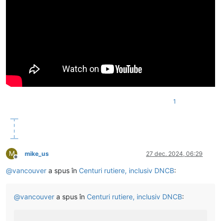
1
M
mike_us
27 dec. 2024, 06:29
Deconectat
@
vancouver
a spus în
Centuri rutiere, inclusiv DNCB
:
@
vancouver
a spus în
Centuri rutiere, inclusiv DNCB
: