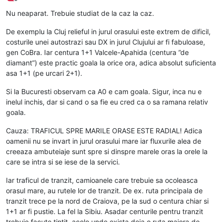
Deconectat
Nu neaparat. Trebuie studiat de la caz la caz.
De exemplu la Cluj relieful in jurul orasului este extrem de dificil,
costurile unei autostrazi sau DX in jurul Clujului ar fi fabuloase,
gen CoBra. Iar centura 1+1 Valcele-Apahida (centura ”de
diamant”) este practic goala la orice ora, adica absolut suficienta
asa 1+1 (pe urcari 2+1).
Si la Bucuresti observam ca A0 e cam goala. Sigur, inca nu e
inelul inchis, dar si cand o sa fie eu cred ca o sa ramana relativ
goala.
Cauza: TRAFICUL SPRE MARILE ORASE ESTE RADIAL! Adica
oamenii nu se invart in jurul orasului mare iar fluxurile alea de
creeaza ambuteiaje sunt spre si dinspre marele oras la orele la
care se intra si se iese de la servici.
Iar traficul de tranzit, camioanele care trebuie sa ocoleasca
orasul mare, au rutele lor de tranzit. De ex. ruta principala de
tranzit trece pe la nord de Craiova, pe la sud o centura chiar si
1+1 ar fi pustie. La fel la Sibiu. Asadar centurile pentru tranzit
trebuie facute tintit, acolo unde exista deja o ruta majora de