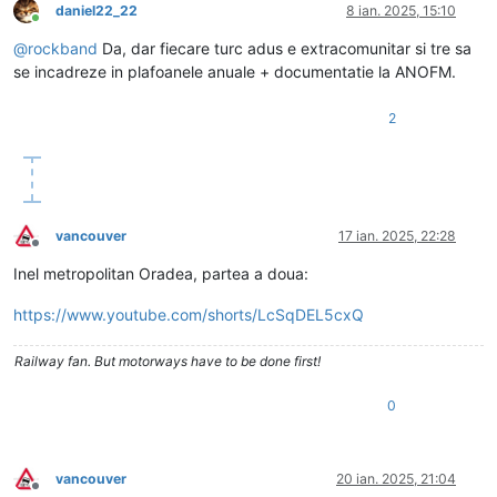
daniel22_22
8 ian. 2025, 15:10
Conectat
@
rockband
Da, dar fiecare turc adus e extracomunitar si tre sa
se incadreze in plafoanele anuale + documentatie la ANOFM.
2
vancouver
17 ian. 2025, 22:28
Deconectat
Inel metropolitan Oradea, partea a doua:
https://www.youtube.com/shorts/LcSqDEL5cxQ
Railway fan. But motorways have to be done first!
0
vancouver
20 ian. 2025, 21:04
Deconectat