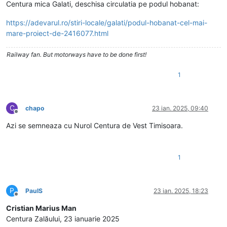
Centura mica Galati, deschisa circulatia pe podul hobanat:
https://adevarul.ro/stiri-locale/galati/podul-hobanat-cel-mai-
mare-proiect-de-2416077.html
Railway fan. But motorways have to be done first!
1
C
chapo
23 ian. 2025, 09:40
Deconectat
Azi se semneaza cu Nurol Centura de Vest Timisoara.
1
P
PaulS
23 ian. 2025, 18:23
Deconectat
Cristian Marius Man
Centura Zalăului, 23 ianuarie 2025