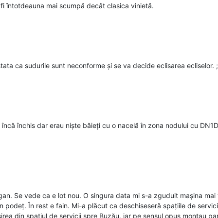
 A7. Constructor din Ucraina printre ofertanți UPDATE 1 - Economica.net
va fi întotdeauna mai scumpă decât clasica vinietă.
ata ca sudurile sunt neconforme și se va decide eclisarea ecliselor. ;
a încă închis dar erau niște băieți cu o nacelă în zona nodului cu DN1
an. Se vede ca e lot nou. O singura data mi s-a zguduit mașina mai tar
urii Rutiere (CNAIR) a deschis
podeț. În rest e fain. Mi-a plăcut ca deschiseseră spațiile de servici
tronsonului Bacău - Pașcani din
șirea din spatiul de servicii spre Buzău, iar pe sensul opus montau par