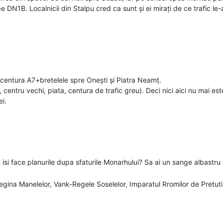
or trei loturi care însumează 77 de
 DN1B. Localnicii din Stalpu cred ca sunt și ei mirați de ce trafic le-a 
au doar 2 si se misca greu pe A8.
ul lor viaductele pe A3, pe A8 inca nu arata nimic.
e muncitori si 10 utilaje" ... LOL!!! Si noi zicem ca UMB nu are capac
centura A7+bretelele spre Onești și Piatra Neamț.
uri in acelasi timp. Ei se screm pe Chiribis-Biharia (adica acasa, nici
 centru vechi, piata, centura de trafic greu). Deci nici aici nu mai est
ei.
m fi avut de a face cu claimuri dupa modelul Astaldi sau Pizza. Au acu
 Cel mai mare progres este de 12% pe lotul 3 dupa 1 an de lucrari.
 face planurile dupa sfaturile Monarhului? Sa ai un sange albastru (d
Regina Manelelor, Vank-Regele Soselelor, Imparatul Rromilor de Pretuti