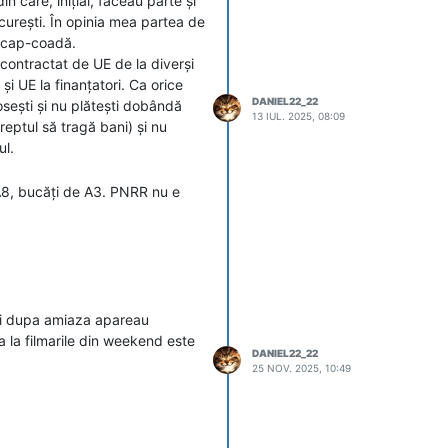
 care, inițial, făceau parte și
ucurești. În opinia mea partea de
u cap-coadă.
contractat de UE de la diverși
și UE la finanțatori. Ca orice
DANIEL22_22
losești și nu plătești dobândă
13 IUL. 2025, 08:09
eptul să tragă bani) și nu
ul.
 A8, bucăți de A3. PNRR nu e
de conectivitatea regională (DX
ieri dupa amiaza apareau
a la filmarile din weekend este
DANIEL22_22
25 NOV. 2025, 10:49