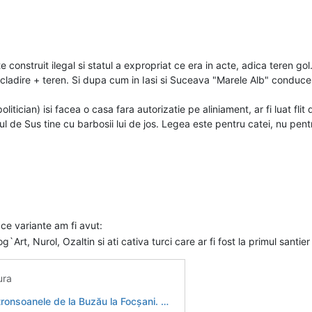
onstruit ilegal si statul a expropriat ce era in acte, adica teren gol. 
cladire + teren. Si dupa cum in Iasi si Suceava "Marele Alb" conduce au
itician) isi facea o casa fara autorizatie pe aliniament, ar fi luat flit 
 de Sus tine cu barbosii lui de jos. Legea este pentru catei, nu pentr
ce variante am fi avut:
rt, Nurol, Ozaltin si ati cativa turci care ar fi fost la primul santie
ura
șani. Majoritatea ofertelor vin de la companii din Turcia