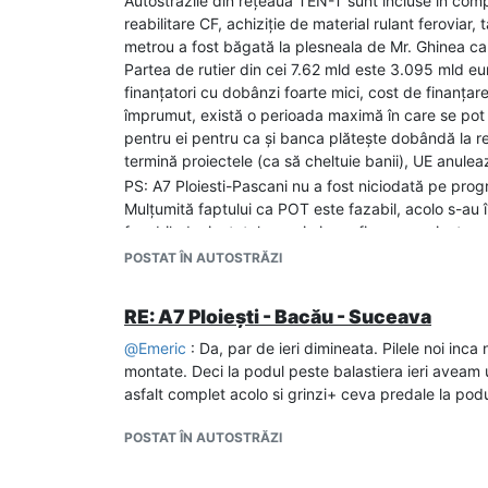
Autostrăzile din rețeaua TEN-T sunt incluse în compo
reabilitare CF, achiziție de material rulant feroviar
metrou a fost băgată la plesneala de Mr. Ghinea ca
Partea de rutier din cei 7.62 mld este 3.095 mld e
finanțatori cu dobânzi foarte mici, cost de finanțar
împrumut, există o perioada maximă în care se pot tra
pentru ei pentru ca și banca plătește dobândă la re
termină proiectele (ca să cheltuie banii), UE anulea
PS: A7 Ploiesti-Pascani nu a fost niciodată pe prog
Mulțumită faptului ca POT este fazabil, acolo s-au 
fazabil, deci e totul sau nimic pe fiecare proiect.
De menționat ca POT nu e doar pt autostrăzi. Are ș
POSTAT ÎN AUTOSTRĂZI
și DN) și centuri ocolitoare. Deci nu toți banii merg 
RE: A7 Ploiești - Bacău - Suceava
@
Emeric
: Da, par de ieri dimineata. Pilele noi inc
montate. Deci la podul peste balastiera ieri aveam u
asfalt complet acolo si grinzi+ ceva predale la podu
POSTAT ÎN AUTOSTRĂZI