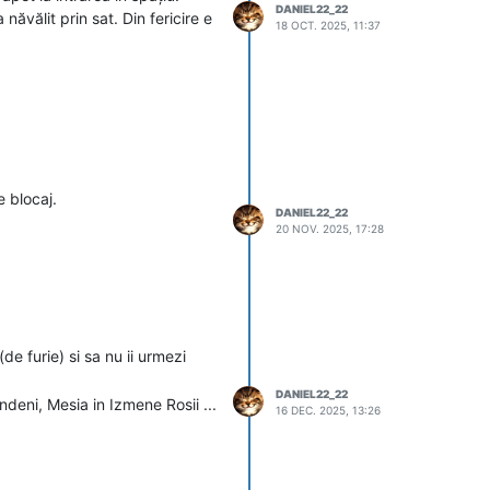
DANIEL22_22
năvălit prin sat. Din fericire e
18 OCT. 2025, 11:37
itate :))))
 nu au intrat in raportul
e blocaj.
DANIEL22_22
m sanse sa dovedeasca pe A8
20 NOV. 2025, 17:28
e furie) si sa nu ii urmezi
DANIEL22_22
ndeni, Mesia in Izmene Rosii ...
16 DEC. 2025, 13:26