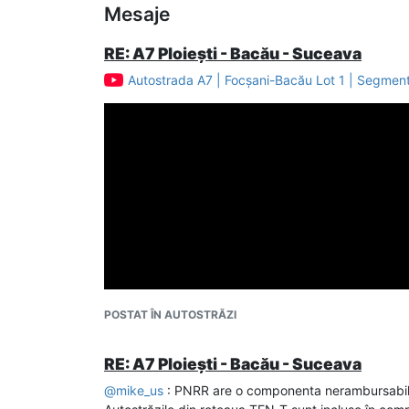
Mesaje
RE: A7 Ploiești - Bacău - Suceava
Autostrada A7 | Focșani-Bacău Lot 1 | Segment 
POSTAT ÎN AUTOSTRĂZI
RE: A7 Ploiești - Bacău - Suceava
@
mike_us
: PNRR are o componenta nerambursabilă