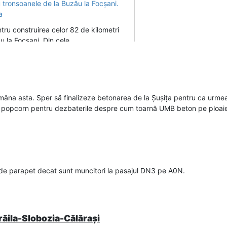
ru construirea celor 82 de kilometri
u la Focșani. Din cele
incercare in Romania).
âna asta. Sper să finalizeze betonarea de la Șușița pentru ca urme
c popcorn pentru dezbaterile despre cum toarnă UMB beton pe ploaie ș
 Toate ofertele depuse / A7 în Moldova, o afacere UMB cap-coadă?
n cele trei loturi ale autostrăzii A7 de
 kilometri și cu o
 de parapet decat sunt muncitori la pasajul DN3 pe A0N.
 ucrainienii de la Automagistral + inca cativa turci aflati la prima 
Brăila-Slobozia-Călărași