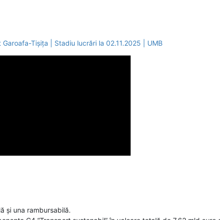
Garoafa-Tișița | Stadiu lucrări la 02.11.2025 | UMB
 și una rambursabilă.