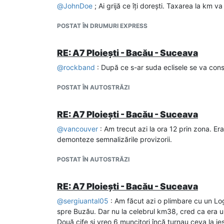
Autostrada Bacău - Pașcani: 23 de oferte au fost depuse pentru construcția a 77 km din
@
JohnDoe
; Ai grijă ce îți dorești. Taxarea la km 
POSTAT ÎN DRUMURI EXPRESS
RE: A7 Ploiești - Bacău - Suceava
@
rockband
: După ce s-ar suda eclisele se va const
POSTAT ÎN AUTOSTRĂZI
RE: A7 Ploiești - Bacău - Suceava
@
vancouver
: Am trecut azi la ora 12 prin zona. Er
demonteze semnalizările provizorii.
POSTAT ÎN AUTOSTRĂZI
RE: A7 Ploiești - Bacău - Suceava
@
sergiuantal05
: Am făcut azi o plimbare cu un Log
Compania Națională de Administrare a Infrastruct
spre Buzău. Dar nu la celebrul km38, cred ca era un 
miercuri ofertele la licitația pentru construirea 
Două cife si vreo 6 muncitori încă turnau ceva la ie