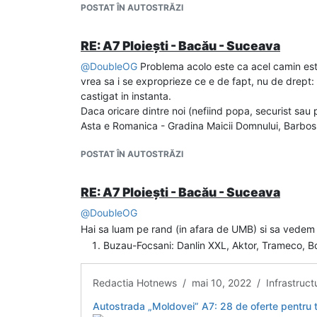
POSTAT ÎN AUTOSTRĂZI
RE: A7 Ploiești - Bacău - Suceava
@
DoubleOG
Problema acolo este ca acel camin este c
vrea sa i se exproprieze ce e de fapt, nu de drept: 
castigat in instanta.
Daca oricare dintre noi (nefiind popa, securist sau pol
Asta e Romanica - Gradina Maicii Domnului, Barbosul
POSTAT ÎN AUTOSTRĂZI
RE: A7 Ploiești - Bacău - Suceava
@
DoubleOG
Hai sa luam pe rand (in afara de UMB) si sa vedem 
Buzau-Focsani: Danlin XXL, Aktor, Trameco, Bog`A
Redactia Hotnews / mai 10, 2022 / Infrastruct
Autostrada „Moldovei” A7: 28 de oferte pentru tronsoanele de la Buzău la Foc