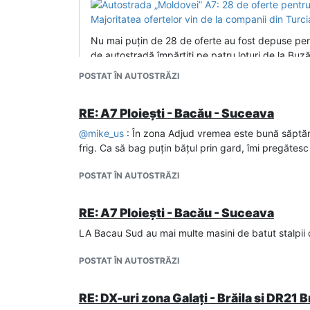
Nu mai puțin de 28 de oferte au fost depuse pent
de autostradă împărțiți pe patru loturi de la Buză
POSTAT ÎN AUTOSTRĂZI
Focsani - Bacau: Nurol, Mapa, Kolin (la prima 
RE: A7 Ploiești - Bacău - Suceava
Victor Cozmei / sept. 22, 2022 / Infrastructura
@
mike_us
: În zona Adjud vremea este bună săptăm
frig. Ca să bag puțin bățul prin gard, îmi pregătes
Autostrada „Moldovei” A7: Cine ar putea construi cei 95 km dintre Focșani și Bacău /
POSTAT ÎN AUTOSTRĂZI
Câte patru oferte au fost depuse pentru fiecare di
RE: A7 Ploiești - Bacău - Suceava
la Focșani la Bacău, un tronson de aproape 95 de
LA Bacau Sud au mai multe masini de batut stalpii
Bacau-Pascani: Nurol, Danlin XXL, Mapa, Makyol,
POSTAT ÎN AUTOSTRĂZI
Anemona Andone / sept. 21, 2022 / Stiri
RE: DX-uri zona Galați - Brăila si DR21 