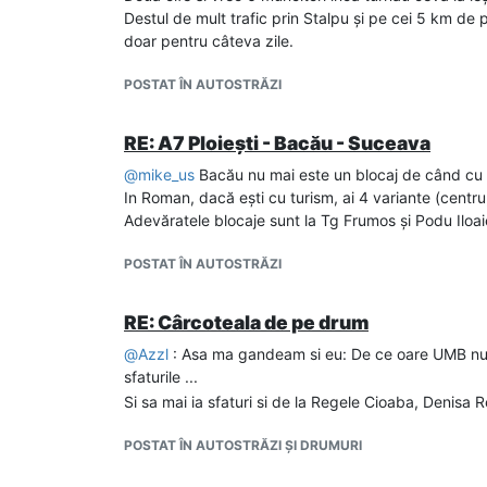
Autostrada Moldovei (A7). Pentru construcția cel
Destul de mult trafic prin Stalpu și pe cei 5 km de pe
kilometri au fost depuse 23 de oferte în total,...
doar pentru câteva zile.
POSTAT ÎN AUTOSTRĂZI
Ca sa sumarizam:
Nurol: Nu puteau sa duca 4 loturi in paralel. Acum 
Ozaltin: Inca nu lucrasera la DX12, duc acum in ritm
RE: A7 Ploiești - Bacău - Suceava
Mapa: Conform CNAIR: "Ataca tunelul Robesti cu 30 d
@
mike_us
Bacău nu mai este un blocaj de când cu 
Trameco: Sa-l fi vazut pe nea Beni gestionand 3-4 lot
In Roman, dacă ești cu turism, ai 4 variante (centru,
CESTRIN pe august), dara-mi-te in Moldova.
Adevăratele blocaje sunt la Tg Frumos și Podu Iloai
Danlin XXL: .... specialisti in contestatii. Aici a
unde au castigat Joseni-Ditrau.
POSTAT ÎN AUTOSTRĂZI
Aktor: Ne trebuia muuult popcorn
Makyol: Ii vedem ce pot pe cele 4 loturi de pe A13:
RE: Cârcoteala de pe drum
@
Azzl
: Asa ma gandeam si eu: De ce oare UMB nu isi
sfaturile ...
Si sa mai ia sfaturi si de la Regele Cioaba, Denisa 
POSTAT ÎN AUTOSTRĂZI ȘI DRUMURI