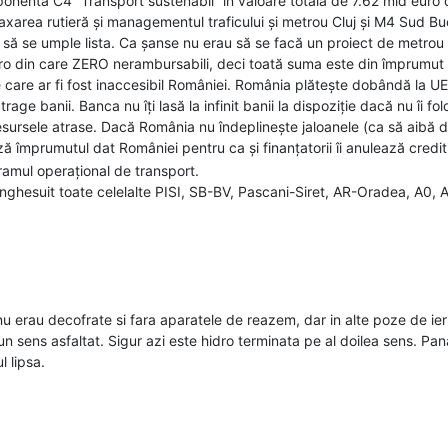
nenta C4 “Transport sustenabil” în valoare totală de 7.62 mld euro din
, taxarea rutieră și managementul traficului și metrou Cluj și M4 Sud B
 să se umple lista. Ca șanse nu erau să se facă un proiect de metro
uro din care ZERO nerambursabili, deci toată suma este din împrumut 
e care ar fi fost inaccesibil României. România plătește dobândă la UE 
ge banii. Banca nu îți lasă la infinit banii la dispoziție dacă nu îi fo
sursele atrase. Dacă România nu îndeplinește jaloanele (ca să aibă dr
ză împrumutul dat României pentru ca și finanțatorii îi anulează credit
ramul operațional de transport.
înghesuit toate celelalte PISI, SB-BV, Pascani-Siret, AR-Oradea, A0,
i componente de feroviar și naval. Partea rutieră are și componente 
la autostrăzi.
a nu erau decofrate si fara aparatele de reazem, dar in alte poze de 
n sens asfaltat. Sigur azi este hidro terminata pe al doilea sens. Pan
l lipsa.