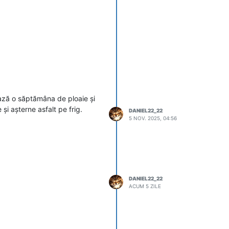
ază o săptămâna de ploaie și
i așterne asfalt pe frig.
DANIEL22_22
5 NOV. 2025, 04:56
DANIEL22_22
incercare in Romania.
ACUM 5 ZILE