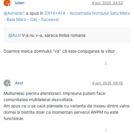
I
Iulian
4 oct. 2025, 04:53
Deconectat
@
Adrianb1
a spus în
DX14+A14 - Autostrada Nordului Satu Mare
- Baia Mare – Dej - Suceava
:
@
Azzl
V-a nu v-a, saraca limba romana.
Doamne maica domnului "va" că este conjugarea la viitor .
2
A
Azzl
4 oct. 2025, 09:16
Deconectat
Multumesc pentru atentionari. Impreuna putem face
comunitatea multilateral dezvoltata.
Am spus ca o sa caut plansele cu varianta de traseu dintre vatra
dornei si bistrita doar ca momentan serverul ANPM nu este
functional.
1