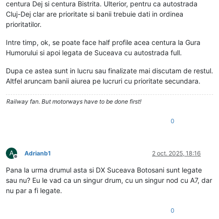
centura Dej si centura Bistrita. Ulterior, pentru ca autostrada
Cluj-Dej clar are prioritate si banii trebuie dati in ordinea
prioritatilor.
Intre timp, ok, se poate face half profile acea centura la Gura
Humorului si apoi legata de Suceava cu autostrada full.
Dupa ce astea sunt in lucru sau finalizate mai discutam de restul.
Altfel aruncam banii aiurea pe lucruri cu prioritate secundara.
Railway fan. But motorways have to be done first!
0
A
Adrianb1
2 oct. 2025, 18:16
Deconectat
Pana la urma drumul asta si DX Suceava Botosani sunt legate
sau nu? Eu le vad ca un singur drum, cu un singur nod cu A7, dar
nu par a fi legate.
0