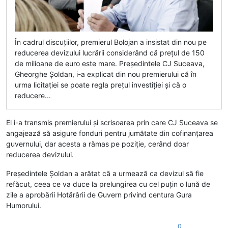
În cadrul discuțiilor, premierul Bolojan a insistat din nou pe
reducerea devizului lucrării considerând că prețul de 150
de milioane de euro este mare. Președintele CJ Suceava,
Gheorghe Șoldan, i-a explicat din nou premierului că în
urma licitației se poate regla prețul investiției și că o
reducere...
El i-a transmis premierului și scrisoarea prin care CJ Suceava se
angajează să asigure fonduri pentru jumătate din cofinanțarea
guvernului, dar acesta a rămas pe poziție, cerând doar
reducerea devizului.
Președintele Șoldan a arătat că a urmează ca devizul să fie
refăcut, ceea ce va duce la prelungirea cu cel puțin o lună de
zile a aprobării Hotărârii de Guvern privind centura Gura
Humorului.
0