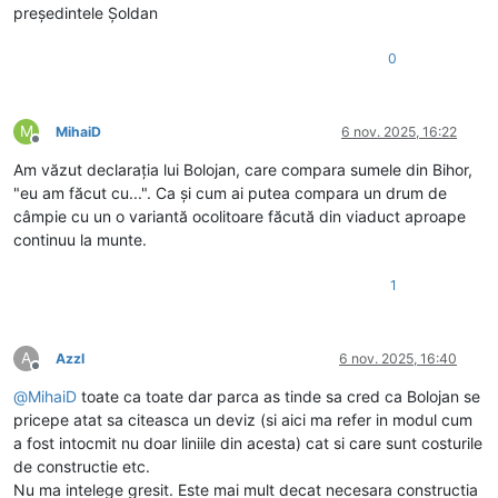
președintele Șoldan
0
M
MihaiD
6 nov. 2025, 16:22
Deconectat
Am văzut declarația lui Bolojan, care compara sumele din Bihor,
"eu am făcut cu...". Ca și cum ai putea compara un drum de
câmpie cu un o variantă ocolitoare făcută din viaduct aproape
continuu la munte.
1
A
Azzl
6 nov. 2025, 16:40
Deconectat
@
MihaiD
toate ca toate dar parca as tinde sa cred ca Bolojan se
pricepe atat sa citeasca un deviz (si aici ma refer in modul cum
a fost intocmit nu doar liniile din acesta) cat si care sunt costurile
de constructie etc.
Nu ma intelege gresit. Este mai mult decat necesara constructia