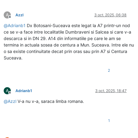
A
Azzl
3 oct. 2025, 06:38
Deconectat
@
Adrianb1
Dx Botosani-Suceava este legat la A7 printr-un nod
ce se v-a face intre localitatile Dumbraveni si Salcea si care v-a
descarca si in DN 29. A14 din informatiile pe care le am se
termina in actuala sosea de centura a Mun. Suceava. Intre ele nu
o sa existe continuitate decat prin oras sau prin A7 si Centura
Suceava.
2
A
Adrianb1
3 oct. 2025, 18:47
Deconectat
@
Azzl
V-a nu v-a, saraca limba romana.
1