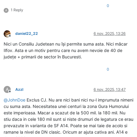
0
1 Reply
A
daniel22_22
6 nov. 2025, 13:26
Deconectat
Nici un Consiliu Judetean nu își permite suma asta. Nici măcar
Ilfov. Asta e un motiv pentru care nu avem nevoie de 40 de
județe + primarii de sector în Bucuresti.
0
A
Azzl
6 nov. 2025, 13:47
Deconectat
@
JohnDoe
Exclus CJ. Nu are nici bani nici nu-l imprumuta nimeni
cu suma asta. Necesitatea unei centuri la zona Gura Humorului
este imperioasa. Macar a scazut de la 500 mil. la 180 mil. Nu
stiu daca in cele 180 mil sunt si niste drumuri de legatura ce erau
prevazute in varianta de SF A14. Poate se mai taie de acolo si
ramane la nivel de DN clasic. Oricum ar ajuta cativa ani. A14 e