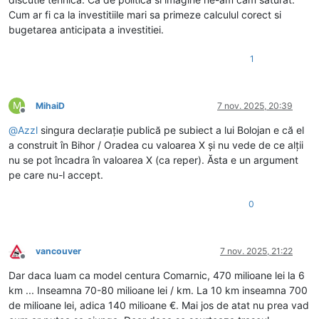
Cum ar fi ca la investitiile mari sa primeze calculul corect si
bugetarea anticipata a investitiei.
1
M
MihaiD
7 nov. 2025, 20:39
Deconectat
@
Azzl
singura declarație publică pe subiect a lui Bolojan e că el
a construit în Bihor / Oradea cu valoarea X și nu vede de ce alții
nu se pot încadra în valoarea X (ca reper). Ăsta e un argument
pe care nu-l accept.
0
vancouver
7 nov. 2025, 21:22
Deconectat
Dar daca luam ca model centura Comarnic, 470 milioane lei la 6
km ... Inseamna 70-80 milioane lei / km. La 10 km inseamna 700
de milioane lei, adica 140 milioane €. Mai jos de atat nu prea vad