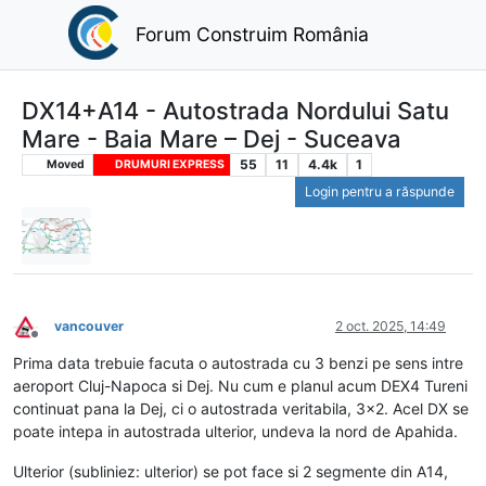
Forum Construim România
DX14+A14 - Autostrada Nordului Satu
Mare - Baia Mare – Dej - Suceava
55
11
4.4k
1
Moved
DRUMURI EXPRESS
Login pentru a răspunde
vancouver
2 oct. 2025, 14:49
Deconectat
Prima data trebuie facuta o autostrada cu 3 benzi pe sens intre
aeroport Cluj-Napoca si Dej. Nu cum e planul acum DEX4 Tureni
continuat pana la Dej, ci o autostrada veritabila, 3x2. Acel DX se
poate intepa in autostrada ulterior, undeva la nord de Apahida.
Ulterior (subliniez: ulterior) se pot face si 2 segmente din A14,