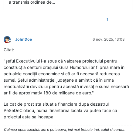
a transmis ordinea de...
1
JohnDoe
6 nov. 2025, 13:08
Deconectat
Citat:
"șeful Executivului i-a spus că valoarea proiectului pentru
construcția centurii orașului Gura Humorului ar fi prea mare în
actualele condiții economice și că ar fi necesară reducerea
sumei. Șeful administrației județene a amintit că în urma
reactualizării devizului pentru această investiție suma necesară
ar fi de aproximativ 180 de milioane de euro."
La cat de prost sta situatia financiara dupa dezastrul
PeSeDeCiolacu, numai finantarea locala va putea face ca
proiectul asta sa inceapa.
Culmea optimismului: am o potcoava, imi mai trebuie trei, calul si caruta.