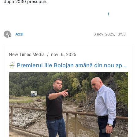
dupa 2030 presupun.
1
A
Azzl
6 nov. 2025, 13:53
Deconectat
New Times Media / nov. 6, 2025
Premierul Ilie Bolojan amână din nou aprobarea centurii Gura Humorului și se întâlnește iar cu Gheorghe Șoldan pentru a-i explica proiectul