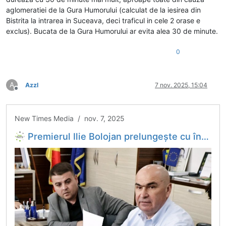
aglomeratiei de la Gura Humorului (calculat de la iesirea din
Bistrita la intrarea in Suceava, deci traficul in cele 2 orase e
exclus). Bucata de la Gura Humorului ar evita alea 30 de minute.
0
A
Azzl
7 nov. 2025, 15:04
Deconectat
New Times Media / nov. 7, 2025
Premierul Ilie Bolojan prelungește cu încă o lună o decizie privind centura Gura Humorului