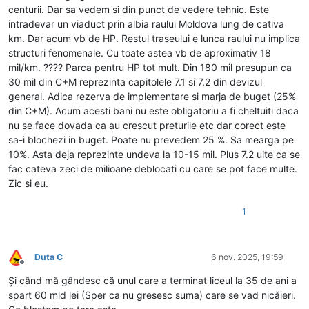
centurii. Dar sa vedem si din punct de vedere tehnic. Este
intradevar un viaduct prin albia raului Moldova lung de cativa
km. Dar acum vb de HP. Restul traseului e lunca raului nu implica
structuri fenomenale. Cu toate astea vb de aproximativ 18
mil/km. ???? Parca pentru HP tot mult. Din 180 mil presupun ca
30 mil din C+M reprezinta capitolele 7.1 si 7.2 din devizul
general. Adica rezerva de implementare si marja de buget (25%
din C+M). Acum acesti bani nu este obligatoriu a fi cheltuiti daca
nu se face dovada ca au crescut preturile etc dar corect este
sa-i blochezi in buget. Poate nu prevedem 25 %. Sa mearga pe
10%. Asta deja reprezinte undeva la 10-15 mil. Plus 7.2 uite ca se
fac cateva zeci de milioane deblocati cu care se pot face multe.
Zic si eu.
1
Duta C
6 nov. 2025, 19:59
Deconectat
Și când mă gândesc că unul care a terminat liceul la 35 de ani a
spart 60 mld lei (Sper ca nu gresesc suma) care se vad nicăieri.