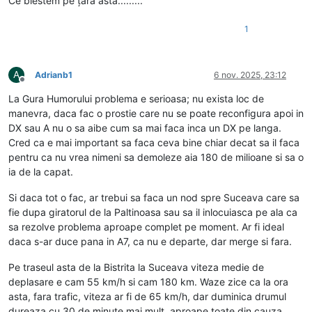
Ce blestem pe țara asta.........
1
A
Adrianb1
6 nov. 2025, 23:12
Deconectat
La Gura Humorului problema e serioasa; nu exista loc de
manevra, daca fac o prostie care nu se poate reconfigura apoi in
DX sau A nu o sa aibe cum sa mai faca inca un DX pe langa.
Cred ca e mai important sa faca ceva bine chiar decat sa il faca
pentru ca nu vrea nimeni sa demoleze aia 180 de milioane si sa o
ia de la capat.
Si daca tot o fac, ar trebui sa faca un nod spre Suceava care sa
fie dupa giratorul de la Paltinoasa sau sa il inlocuiasca pe ala ca
sa rezolve problema aproape complet pe moment. Ar fi ideal
daca s-ar duce pana in A7, ca nu e departe, dar merge si fara.
Pe traseul asta de la Bistrita la Suceava viteza medie de
deplasare e cam 55 km/h si cam 180 km. Waze zice ca la ora
asta, fara trafic, viteza ar fi de 65 km/h, dar duminica drumul
dureaza cu 30 de minute mai mult, aproape toate din cauza