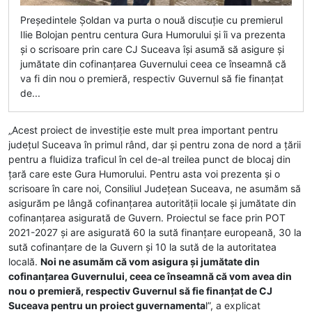
Președintele Șoldan va purta o nouă discuție cu premierul
Ilie Bolojan pentru centura Gura Humorului și îi va prezenta
și o scrisoare prin care CJ Suceava își asumă să asigure și
jumătate din cofinanțarea Guvernului ceea ce înseamnă că
va fi din nou o premieră, respectiv Guvernul să fie finanțat
de...
„Acest proiect de investiție este mult prea important pentru
județul Suceava în primul rând, dar și pentru zona de nord a țării
pentru a fluidiza traficul în cel de-al treilea punct de blocaj din
țară care este Gura Humorului. Pentru asta voi prezenta și o
scrisoare în care noi, Consiliul Județean Suceava, ne asumăm să
asigurăm pe lângă cofinanțarea autorității locale și jumătate din
cofinanțarea asigurată de Guvern. Proiectul se face prin POT
2021-2027 și are asigurată 60 la sută finanțare europeană, 30 la
sută cofinanțare de la Guvern și 10 la sută de la autoritatea
locală.
Noi ne asumăm că vom asigura și jumătate din
cofinanțarea Guvernului, ceea ce înseamnă că vom avea din
nou o premieră, respectiv Guvernul să fie finanțat de CJ
Suceava pentru un proiect guvernamenta
l”, a explicat