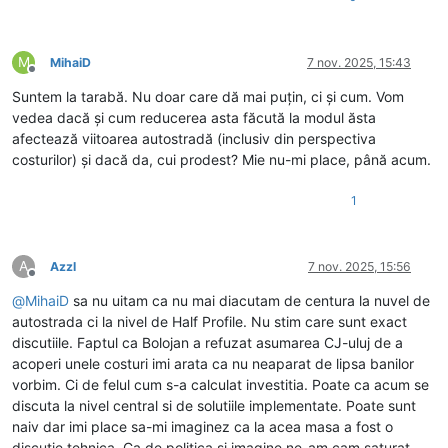
M
MihaiD
7 nov. 2025, 15:43
Deconectat
Suntem la tarabă. Nu doar care dă mai puțin, ci și cum. Vom
vedea dacă și cum reducerea asta făcută la modul ăsta
afectează viitoarea autostradă (inclusiv din perspectiva
costurilor) și dacă da, cui prodest? Mie nu-mi place, până acum.
1
A
Azzl
7 nov. 2025, 15:56
Deconectat
@
MihaiD
sa nu uitam ca nu mai diacutam de centura la nuvel de
autostrada ci la nivel de Half Profile. Nu stim care sunt exact
discutiile. Faptul ca Bolojan a refuzat asumarea CJ-uluj de a
acoperi unele costuri imi arata ca nu neaparat de lipsa banilor
vorbim. Ci de felul cum s-a calculat investitia. Poate ca acum se
discuta la nivel central si de solutiile implementate. Poate sunt
naiv dar imi place sa-mi imaginez ca la acea masa a fost o
discutie tehnica. Ca de politica si imagine ne-am cam saturat.