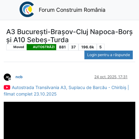
Forum Construim România
A3 București-Brașov-Cluj Napoca-Borș
și A10 Sebeș-Turda
881
37
196.6k
5
Moved
AUTOSTRĂZI
Login pentru a răspunde
ncb
24 oct. 2025, 17:31
Deconectat
Autostrada Transilvania A3, Suplacu de Barcău - Chiribiș |
filmat complet 23.10.2025