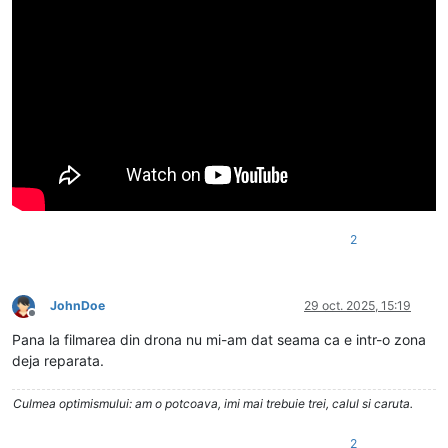
2
JohnDoe
29 oct. 2025, 15:19
Deconectat
Pana la filmarea din drona nu mi-am dat seama ca e intr-o zona
deja reparata.
Culmea optimismului: am o potcoava, imi mai trebuie trei, calul si caruta.
2