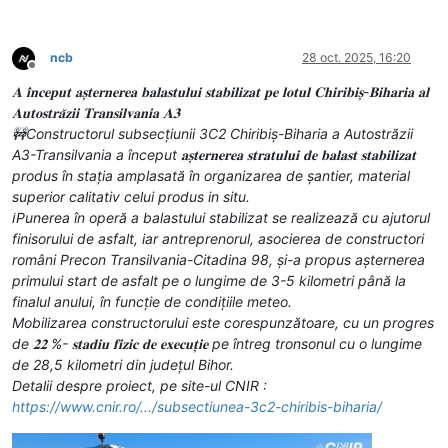
ncb
28 oct. 2025, 16:20
Deconectat
𝐀 𝐢̂𝐧𝐜𝐞𝐩𝐮𝐭 𝐚𝐬̦𝐭𝐞𝐫𝐧𝐞𝐫𝐞𝐚 𝐛𝐚𝐥𝐚𝐬𝐭𝐮𝐥𝐮𝐢 𝐬𝐭𝐚𝐛𝐢𝐥𝐢𝐳𝐚𝐭 𝐩𝐞 𝐥𝐨𝐭𝐮𝐥 𝐂𝐡𝐢𝐫𝐢𝐛𝐢𝐬̦-𝐁𝐢𝐡𝐚𝐫𝐢𝐚 𝐚𝐥
𝐀𝐮𝐭𝐨𝐬𝐭𝐫𝐚̆𝐳𝐢𝐢 𝐓𝐫𝐚𝐧𝐬𝐢𝐥𝐯𝐚𝐧𝐢𝐚 𝐀𝟑
🚧Constructorul subsecțiunii 3C2 Chiribiș-Biharia a Autostrăzii
A3-Transilvania a început 𝐚𝐬̦𝐭𝐞𝐫𝐧𝐞𝐫𝐞𝐚 𝐬𝐭𝐫𝐚𝐭𝐮𝐥𝐮𝐢 𝐝𝐞 𝐛𝐚𝐥𝐚𝐬𝐭 𝐬𝐭𝐚𝐛𝐢𝐥𝐢𝐳𝐚𝐭
produs în stația amplasată în organizarea de șantier, material
superior calitativ celui produs in situ.
ℹ️Punerea în operă a balastului stabilizat se realizează cu ajutorul
finisorului de asfalt, iar antreprenorul, asocierea de constructori
români Precon Transilvania-Citadina 98, și-a propus așternerea
primului start de asfalt pe o lungime de 3-5 kilometri până la
finalul anului, în funcție de condițiile meteo.
Mobilizarea constructorului este corespunzătoare, cu un progres
de 𝟐𝟐 %- 𝐬𝐭𝐚𝐝𝐢𝐮 𝐟𝐢𝐳𝐢𝐜 𝐝𝐞 𝐞𝐱𝐞𝐜𝐮𝐭̦𝐢𝐞 pe întreg tronsonul cu o lungime
de 28,5 kilometri din județul Bihor.
Detalii despre proiect, pe site-ul CNIR :
https://www.cnir.ro/.../subsectiunea-3c2-chiribis-biharia/