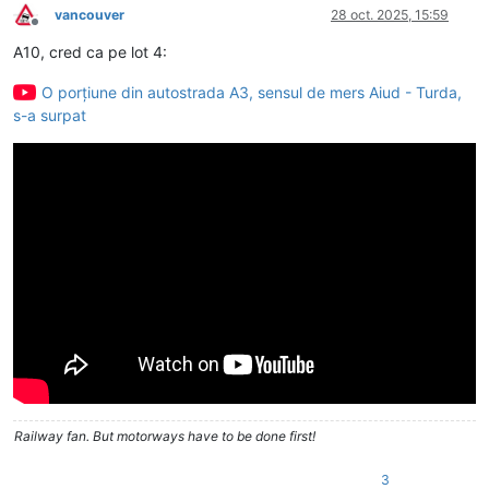
vancouver
28 oct. 2025, 15:59
Deconectat
A10, cred ca pe lot 4:
O porțiune din autostrada A3, sensul de mers Aiud - Turda,
s-a surpat
Railway fan. But motorways have to be done first!
3