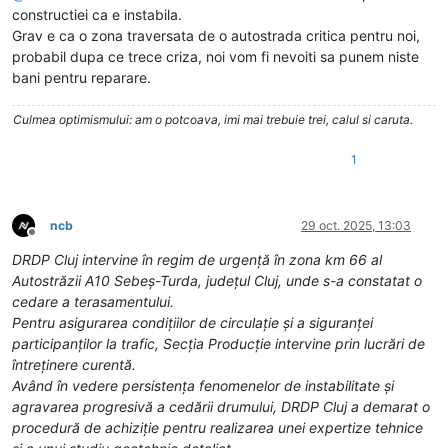
constructiei ca e instabila.
Grav e ca o zona traversata de o autostrada critica pentru noi,
probabil dupa ce trece criza, noi vom fi nevoiti sa punem niste
bani pentru reparare.
Culmea optimismului: am o potcoava, imi mai trebuie trei, calul si caruta.
1
ncb
29 oct. 2025, 13:03
Deconectat
DRDP Cluj intervine în regim de urgență în zona km 66 al
Autostrăzii A10 Sebeș-Turda, județul Cluj, unde s-a constatat o
cedare a terasamentului.
Pentru asigurarea condițiilor de circulație și a siguranței
participanților la trafic, Secția Producție intervine prin lucrări de
întreținere curentă.
Având în vedere persistența fenomenelor de instabilitate și
agravarea progresivă a cedării drumului, DRDP Cluj a demarat o
procedură de achiziție pentru realizarea unei expertize tehnice