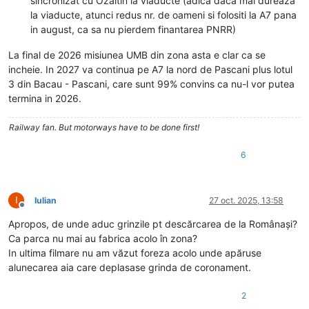
sincronizat cu Ozaltin la viaducte (adica daca mai dureaza
la viaducte, atunci redus nr. de oameni si folositi la A7 pana
in august, ca sa nu pierdem finantarea PNRR)
La final de 2026 misiunea UMB din zona asta e clar ca se
incheie. In 2027 va continua pe A7 la nord de Pascani plus lotul
3 din Bacau - Pascani, care sunt 99% convins ca nu-l vor putea
termina in 2026.
Railway fan. But motorways have to be done first!
6
I
Iulian
27 oct. 2025, 13:58
Deconectat
Apropos, de unde aduc grinzile pt descărcarea de la Românași?
Ca parca nu mai au fabrica acolo în zona?
In ultima filmare nu am văzut foreza acolo unde apăruse
alunecarea aia care deplasase grinda de coronament.
2