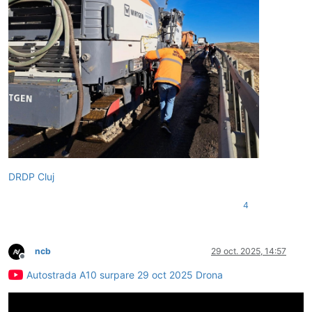
DRDP Cluj
4
ncb
29 oct. 2025, 14:57
Deconectat
Autostrada A10 surpare 29 oct 2025 Drona