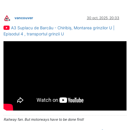
vancouver
30 oct. 2025, 20:33
Deconectat
A3 Suplacu de Barcău - Chiribiș, Montarea grinzilor U |
Episodul 4 , transportul grinzii U
Railway fan. But motorways have to be done first!