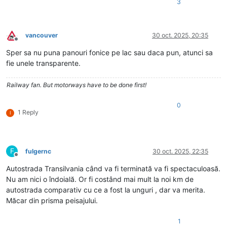
3
vancouver
30 oct. 2025, 20:35
Deconectat
Sper sa nu puna panouri fonice pe lac sau daca pun, atunci sa
fie unele transparente.
Railway fan. But motorways have to be done first!
0
1 Reply
I
F
fulgernc
30 oct. 2025, 22:35
Deconectat
Autostrada Transilvania când va fi terminată va fi spectaculoasă.
Nu am nici o îndoială. Or fi costând mai mult la noi km de
autostrada comparativ cu ce a fost la unguri , dar va merita.
Măcar din prisma peisajului.
1