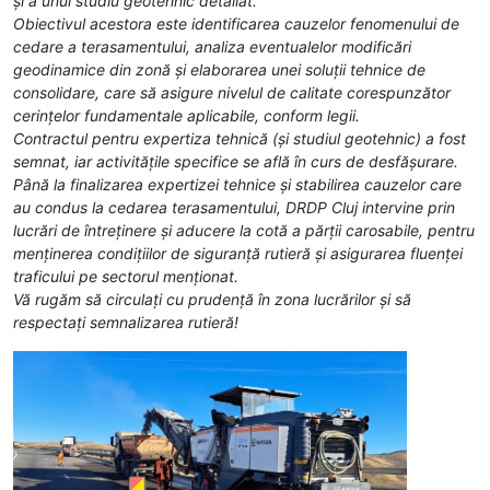
și a unui studiu geotehnic detaliat.
Obiectivul acestora este identificarea cauzelor fenomenului de
cedare a terasamentului, analiza eventualelor modificări
geodinamice din zonă și elaborarea unei soluții tehnice de
consolidare, care să asigure nivelul de calitate corespunzător
cerințelor fundamentale aplicabile, conform legii.
Contractul pentru expertiza tehnică (și studiul geotehnic) a fost
semnat, iar activitățile specifice se află în curs de desfășurare.
Până la finalizarea expertizei tehnice și stabilirea cauzelor care
au condus la cedarea terasamentului, DRDP Cluj intervine prin
lucrări de întreținere și aducere la cotă a părții carosabile, pentru
menținerea condițiilor de siguranță rutieră și asigurarea fluenței
traficului pe sectorul menționat.
Vă rugăm să circulați cu prudență în zona lucrărilor și să
respectați semnalizarea rutieră!