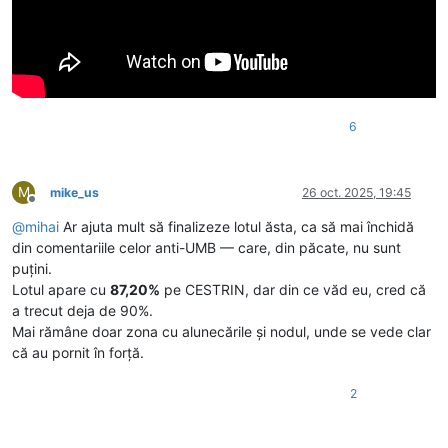
6
M
mike_us
26 oct. 2025, 19:45
Deconectat
@
mihai
Ar ajuta mult să finalizeze lotul ăsta, ca să mai închidă
din comentariile celor anti-UMB — care, din păcate, nu sunt
puțini.
Lotul apare cu
87,20%
pe CESTRIN, dar din ce văd eu, cred că
a trecut deja de 90%.
Mai rămâne doar zona cu alunecările și nodul, unde se vede clar
că au pornit în forță.
2