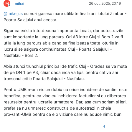
M
mihai
26 oct. 2025, 20:19
Deconectat
@
mike_us
eu nu-i gasesc mare utilitate finalizarii lotului Zimbor -
Poarta Salajului anul acesta.
Sigur ca exista intotdeauna importanta locala, dar autostrazile
sunt importante la lung parcurs. Ori A3 intre Cluj si Bors 2 va fi
utila la lung parcurs abia cand se finalizeaza toate loturile in
lucru si se asigura continuintatea Cluj - Poarta Salajului +
Nusfalau - Bors 2.
Abia atunci trunchiul principal de trafic Cluj - Oradea se va muta
de pe DN 1 pe A3, chiar daca inca va lipsi pentru cativa ani
tronsonul critic Poarta Salajului - Nusfalau.
Pentru UMB n-am niciun dubiu ca orice inchidere de santier este
benefica, pentru ca vine cu inchiderea facturilor si cu eliberarea
resurselor pentru lucrarile urmatoare. Dar, asa cum scriam si ieri,
prefer sa nu urmaresc constructia de autostrazi in cheia
pro-/anti-UMB pentru ca e o viziune care nu aduce nimic bun.
4