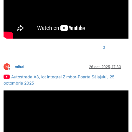
3
M
mihai
26 oct. 2025, 17:33
Deconectat
Autostrada A3, lot integral Zimbor-Poarta Sălajului, 25
octombrie 2025