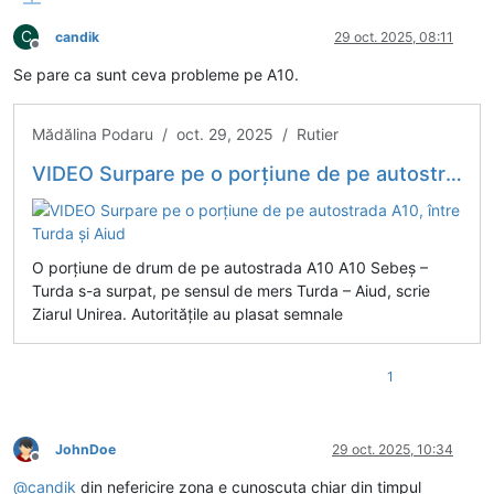
C
candik
29 oct. 2025, 08:11
Deconectat
Se pare ca sunt ceva probleme pe A10.
Mădălina Podaru / oct. 29, 2025 / Rutier
VIDEO Surpare pe o porțiune de pe autostrada A10, între Turda și Aiud
O porțiune de drum de pe autostrada A10 A10 Sebeș –
Turda s-a surpat, pe sensul de mers Turda – Aiud, scrie
Ziarul Unirea. Autoritățile au plasat semnale
1
JohnDoe
29 oct. 2025, 10:34
Deconectat
@
candik
din nefericire zona e cunoscuta chiar din timpul