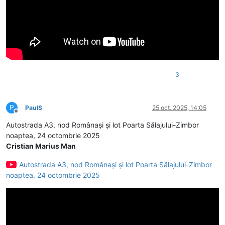
3
P
PaulS
25 oct. 2025, 14:05
Deconectat
Autostrada A3, nod Românași și lot Poarta Sălajului-Zimbor
noaptea, 24 octombrie 2025
Cristian Marius Man
Autostrada A3, nod Românași și lot Poarta Sălajului-Zimbor
noaptea, 24 octombrie 2025