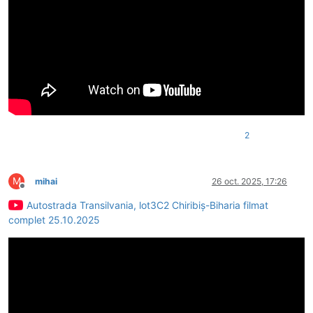
2
M
mihai
26 oct. 2025, 17:26
Deconectat
Autostrada Transilvania, lot3C2 Chiribiș-Biharia filmat
complet 25.10.2025