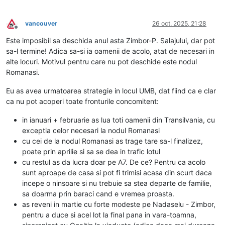
vancouver
26 oct. 2025, 21:28
Deconectat
Este imposibil sa deschida anul asta Zimbor-P. Salajului, dar pot
sa-l termine! Adica sa-si ia oamenii de acolo, atat de necesari in
alte locuri. Motivul pentru care nu pot deschide este nodul
Romanasi.
Eu as avea urmatoarea strategie in locul UMB, dat fiind ca e clar
ca nu pot acoperi toate fronturile concomitent:
in ianuari + februarie as lua toti oamenii din Transilvania, cu
exceptia celor necesari la nodul Romanasi
cu cei de la nodul Romanasi as trage tare sa-l finalizez,
poate prin aprilie si sa se dea in trafic lotul
cu restul as da lucra doar pe A7. De ce? Pentru ca acolo
sunt aproape de casa si pot fi trimisi acasa din scurt daca
incepe o ninsoare si nu trebuie sa stea departe de familie,
sa doarma prin baraci cand e vremea proasta.
as reveni in martie cu forte modeste pe Nadaselu - Zimbor,
pentru a duce si acel lot la final pana in vara-toamna,