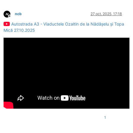
ncb
27 oct. 2025, 17:18
Deconectat
Autostrada A3 - Viaductele Ozaltin de la Nădășelu și Topa
Mică 27.10.2025
1